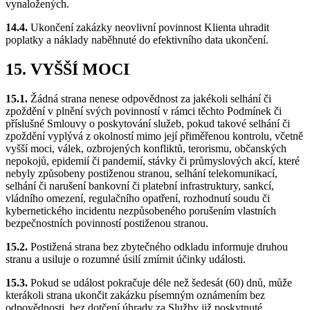
vynaložených.
14.4.
Ukončení zakázky neovlivní povinnost Klienta uhradit
poplatky a náklady naběhnuté do efektivního data ukončení.
15. VYŠŠÍ MOCI
15.1.
Žádná strana nenese odpovědnost za jakékoli selhání či
zpoždění v plnění svých povinností v rámci těchto Podmínek či
příslušné Smlouvy o poskytování služeb, pokud takové selhání či
zpoždění vyplývá z okolností mimo její přiměřenou kontrolu, včetně
vyšší moci, válek, ozbrojených konfliktů, terorismu, občanských
nepokojů, epidemií či pandemií, stávky či průmyslových akcí, které
nebyly způsobeny postiženou stranou, selhání telekomunikací,
selhání či narušení bankovní či platební infrastruktury, sankcí,
vládního omezení, regulačního opatření, rozhodnutí soudu či
kybernetického incidentu nezpůsobeného porušením vlastních
bezpečnostních povinností postiženou stranou.
15.2.
Postižená strana bez zbytečného odkladu informuje druhou
stranu a usiluje o rozumné úsilí zmírnit účinky události.
15.3.
Pokud se událost pokračuje déle než šedesát (60) dnů, může
kterákoli strana ukončit zakázku písemným oznámením bez
odpovědnosti, bez dotčení úhrady za Služby již poskytnuté.