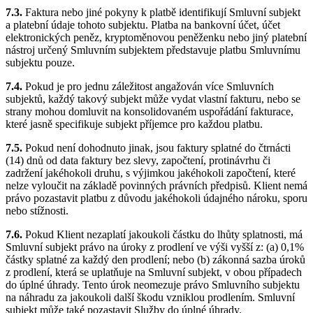
7.3.
Faktura nebo jiné pokyny k platbě identifikují Smluvní subjekt
a platební údaje tohoto subjektu. Platba na bankovní účet, účet
elektronických peněz, kryptoměnovou peněženku nebo jiný platební
nástroj určený Smluvním subjektem představuje platbu Smluvnímu
subjektu pouze.
7.4.
Pokud je pro jednu záležitost angažován více Smluvních
subjektů, každý takový subjekt může vydat vlastní fakturu, nebo se
strany mohou domluvit na konsolidovaném uspořádání fakturace,
které jasně specifikuje subjekt příjemce pro každou platbu.
7.5.
Pokud není dohodnuto jinak, jsou faktury splatné do čtrnácti
(14) dnů od data faktury bez slevy, započtení, protinávrhu či
zadržení jakéhokoli druhu, s výjimkou jakéhokoli započtení, které
nelze vyloučit na základě povinných právních předpisů. Klient nemá
právo pozastavit platbu z důvodu jakéhokoli údajného nároku, sporu
nebo stížnosti.
7.6.
Pokud Klient nezaplatí jakoukoli částku do lhůty splatnosti, má
Smluvní subjekt právo na úroky z prodlení ve výši vyšší z: (a) 0,1%
částky splatné za každý den prodlení; nebo (b) zákonná sazba úroků
z prodlení, která se uplatňuje na Smluvní subjekt, v obou případech
do úplné úhrady. Tento úrok neomezuje právo Smluvního subjektu
na náhradu za jakoukoli další škodu vzniklou prodlením. Smluvní
subjekt může také pozastavit Služby do úplné úhrady.