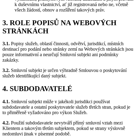
k duševnímu vlastnictví, ať již registrovaná nebo ne, včetně
všech žádostí, obnov a rozšíření takových práv.
3. ROLE POPISŮ NA WEBOVÝCH
STRÁNKÁCH
3.1.
Popisy služeb, oblastí činnosti, odvětví, jurisdikcí, místních
destinací pro podání nebo stránky zemí na Webových stránkách jsou
pouze informativní a neurčují Smluvní subjekt ani podmínky
zakázky.
3.2.
Smluvní subjekt je určen výhradně Smlouvou o poskytování
služeb identifikující daný subjekt.
4. SUBDODAVATELÉ
4.1.
Smluvní subjekt může v jakékoli jurisdikci používat
subdodavatele a ostatní poskytovatele služeb třetích stran, pokud je
to přiměřeně vyžadováno pro výkon Služeb.
4.2.
Použití subdodavatele nevytváří přímý smluvní vztah mezi
Klientem a takovým třetím subjektem, pokud se strany výslovně
nedomluvi jinak v písemné podobě.