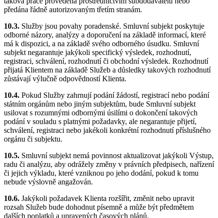
taková práce provedena prostřednictvím subdodavatelů nebo
předána řádně autorizovaným třetím stranám.
10.3.
Služby jsou povahy poradenské. Smluvní subjekt poskytuje
odborné názory, analýzy a doporučení na základě informací, které
má k dispozici, a na základě svého odborného úsudku. Smluvní
subjekt negarantuje jakýkoli specifický výsledek, rozhodnutí,
registraci, schválení, rozhodnutí či obchodní výsledek. Rozhodnutí
přijatá Klientem na základě Služeb a důsledky takových rozhodnutí
zůstávají výlučně odpovědností Klienta.
10.4.
Pokud Služby zahrnují podání žádostí, registrací nebo podání
státním orgánům nebo jiným subjektům, bude Smluvní subjekt
usilovat s rozumnými odbornými úsilími o dokončení takových
podání v souladu s platnými požadavky, ale negarantuje přijetí,
schválení, registraci nebo jakékoli konkrétní rozhodnutí příslušného
orgánu či subjektu.
10.5.
Smluvní subjekt nemá povinnost aktualizovat jakýkoli Výstup,
radu či analýzu, aby odrážely změny v právních předpisech, nařízení
či jejich výkladu, které vzniknou po jeho dodání, pokud k tomu
nebude výslovně angažován.
10.6.
Jakýkoli požadavek Klienta rozšířit, změnit nebo upravit
rozsah Služeb bude dohodnut písemně a může být předmětem
dalších poplatků a upravených časových plánů.