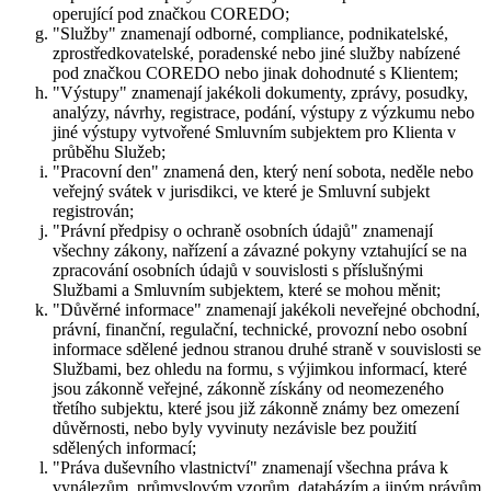
operující pod značkou COREDO;
"Služby" znamenají odborné, compliance, podnikatelské,
zprostředkovatelské, poradenské nebo jiné služby nabízené
pod značkou COREDO nebo jinak dohodnuté s Klientem;
"Výstupy" znamenají jakékoli dokumenty, zprávy, posudky,
analýzy, návrhy, registrace, podání, výstupy z výzkumu nebo
jiné výstupy vytvořené Smluvním subjektem pro Klienta v
průběhu Služeb;
"Pracovní den" znamená den, který není sobota, neděle nebo
veřejný svátek v jurisdikci, ve které je Smluvní subjekt
registrován;
"Právní předpisy o ochraně osobních údajů" znamenají
všechny zákony, nařízení a závazné pokyny vztahující se na
zpracování osobních údajů v souvislosti s příslušnými
Službami a Smluvním subjektem, které se mohou měnit;
"Důvěrné informace" znamenají jakékoli neveřejné obchodní,
právní, finanční, regulační, technické, provozní nebo osobní
informace sdělené jednou stranou druhé straně v souvislosti se
Službami, bez ohledu na formu, s výjimkou informací, které
jsou zákonně veřejné, zákonně získány od neomezeného
třetího subjektu, které jsou již zákonně známy bez omezení
důvěrnosti, nebo byly vyvinuty nezávisle bez použití
sdělených informací;
"Práva duševního vlastnictví" znamenají všechna práva k
vynálezům, průmyslovým vzorům, databázím a jiným právům