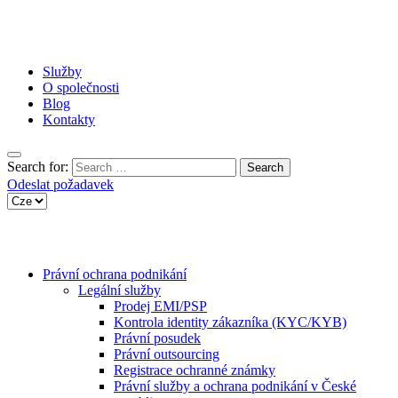
Služby
O společnosti
Blog
Kontakty
Search for:
Odeslat požadavek
Právní ochrana podnikání
Legální služby
Prodej EMI/PSP
Kontrola identity zákazníka (KYC/KYB)
Právní posudek
Právní outsourcing
Registrace ochranné známky
Právní služby a ochrana podnikání v České