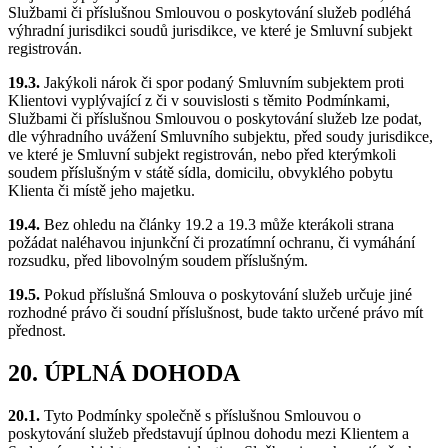
Službami či příslušnou Smlouvou o poskytování služeb podléhá
výhradní jurisdikci soudů jurisdikce, ve které je Smluvní subjekt
registrován.
19.3.
Jakýkoli nárok či spor podaný Smluvním subjektem proti
Klientovi vyplývající z či v souvislosti s těmito Podmínkami,
Službami či příslušnou Smlouvou o poskytování služeb lze podat,
dle výhradního uvážení Smluvního subjektu, před soudy jurisdikce,
ve které je Smluvní subjekt registrován, nebo před kterýmkoli
soudem příslušným v státě sídla, domicilu, obvyklého pobytu
Klienta či místě jeho majetku.
19.4.
Bez ohledu na články 19.2 a 19.3 může kterákoli strana
požádat naléhavou injunkční či prozatímní ochranu, či vymáhání
rozsudku, před libovolným soudem příslušným.
19.5.
Pokud příslušná Smlouva o poskytování služeb určuje jiné
rozhodné právo či soudní příslušnost, bude takto určené právo mít
přednost.
20. ÚPLNÁ DOHODA
20.1.
Tyto Podmínky společně s příslušnou Smlouvou o
poskytování služeb představují úplnou dohodu mezi Klientem a