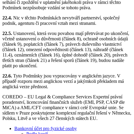
selhání či zpoždění v uplatnění jakéhokoli práva v rámci těchto
Podmínek nezpůsobuje vzdání se tohoto práva.
22.4.
Nic v těchto Podmínkách nevytváří partnerství, společný
podnik, agenturu či pracovní vztah mezi stranami.
22.5.
Ustanovení, která svou povahou mají přetrvávat po ukončení,
včetně ustanovení o důvěrnosti (článek 8), ochraně osobních údajů
(článek 9), poplatcích (článek 7), právech duševního vlastnictví
(článek 12), omezení odpovědnosti (článek 13), náhradě (článek
11.4), oznámeních (článek 16), úplné dohodě (článek 20), právech
třetích stran (článek 21) a řešení sporů (článek 19), budou nadále
platit po ukončení.
22.6.
Tyto Podmínky jsou vypracovány v anglickém jazyce. V
případě rozporu mezi anglickou verzí a jakýmkoli překladem má
anglická verze přednost.
COREDO – EU Legal & Compliance Services Expertní právní
poradenství, licencování finančních služeb (EMI, PSP, CASP dle
MiCA) a AML/CFT compliance v rámci celé Evropské unie. Se
sídlem v Praze poskytujeme komplexní regulační řešení v Německu,
Polsku, Litvě a ve všech 27 členských státech EU.
Bankovní účet pro fyzické osoby
Podle koulí