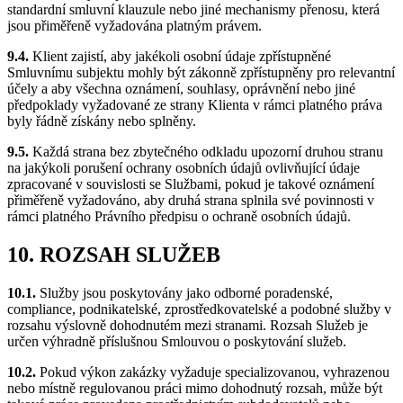
standardní smluvní klauzule nebo jiné mechanismy přenosu, která
jsou přiměřeně vyžadována platným právem.
9.4.
Klient zajistí, aby jakékoli osobní údaje zpřístupněné
Smluvnímu subjektu mohly být zákonně zpřístupněny pro relevantní
účely a aby všechna oznámení, souhlasy, oprávnění nebo jiné
předpoklady vyžadované ze strany Klienta v rámci platného práva
byly řádně získány nebo splněny.
9.5.
Každá strana bez zbytečného odkladu upozorní druhou stranu
na jakýkoli porušení ochrany osobních údajů ovlivňující údaje
zpracované v souvislosti se Službami, pokud je takové oznámení
přiměřeně vyžadováno, aby druhá strana splnila své povinnosti v
rámci platného Právního předpisu o ochraně osobních údajů.
10. ROZSAH SLUŽEB
10.1.
Služby jsou poskytovány jako odborné poradenské,
compliance, podnikatelské, zprostředkovatelské a podobné služby v
rozsahu výslovně dohodnutém mezi stranami. Rozsah Služeb je
určen výhradně příslušnou Smlouvou o poskytování služeb.
10.2.
Pokud výkon zakázky vyžaduje specializovanou, vyhrazenou
nebo místně regulovanou práci mimo dohodnutý rozsah, může být