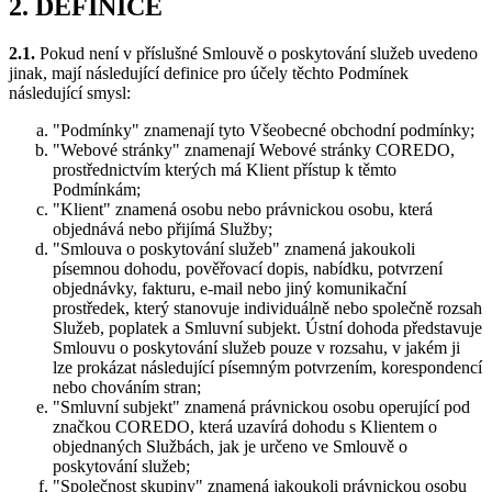
2. DEFINICE
2.1.
Pokud není v příslušné Smlouvě o poskytování služeb uvedeno
jinak, mají následující definice pro účely těchto Podmínek
následující smysl:
"Podmínky" znamenají tyto Všeobecné obchodní podmínky;
"Webové stránky" znamenají Webové stránky COREDO,
prostřednictvím kterých má Klient přístup k těmto
Podmínkám;
"Klient" znamená osobu nebo právnickou osobu, která
objednává nebo přijímá Služby;
"Smlouva o poskytování služeb" znamená jakoukoli
písemnou dohodu, pověřovací dopis, nabídku, potvrzení
objednávky, fakturu, e-mail nebo jiný komunikační
prostředek, který stanovuje individuálně nebo společně rozsah
Služeb, poplatek a Smluvní subjekt. Ústní dohoda představuje
Smlouvu o poskytování služeb pouze v rozsahu, v jakém ji
lze prokázat následující písemným potvrzením, korespondencí
nebo chováním stran;
"Smluvní subjekt" znamená právnickou osobu operující pod
značkou COREDO, která uzavírá dohodu s Klientem o
objednaných Službách, jak je určeno ve Smlouvě o
poskytování služeb;
"Společnost skupiny" znamená jakoukoli právnickou osobu