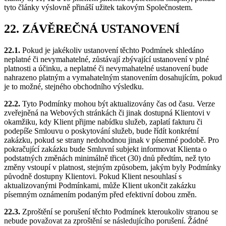
tyto články výslovně přináší užitek takovým Společnostem.
22. ZÁVĚREČNÁ USTANOVENÍ
22.1.
Pokud je jakékoliv ustanovení těchto Podmínek shledáno
neplatné či nevymahatelné, zůstávají zbývající ustanovení v plné
platnosti a účinku, a neplatné či nevymahatelné ustanovení bude
nahrazeno platným a vymahatelným stanovením dosahujícím, pokud
je to možné, stejného obchodního výsledku.
22.2.
Tyto Podmínky mohou být aktualizovány čas od času. Verze
zveřejněná na Webových stránkách či jinak dostupná Klientovi v
okamžiku, kdy Klient přijme nabídku služeb, zaplatí fakturu či
podepíše Smlouvu o poskytování služeb, bude řídít konkrétní
zakázku, pokud se strany nedohodnou jinak v písemné podobě. Pro
pokračující zakázku bude Smluvní subjekt informovat Klienta o
podstatných změnách minimálně třicet (30) dnů předtím, než tyto
změny vstoupí v platnost, stejným způsobem, jakým byly Podmínky
původně dostupny Klientovi. Pokud Klient nesouhlasí s
aktualizovanými Podmínkami, může Klient ukončit zakázku
písemným oznámením podaným před efektivní dobou změn.
22.3.
Zproštění se porušení těchto Podmínek kteroukoliv stranou se
nebude považovat za zproštění se následujícího porušení. Žádné