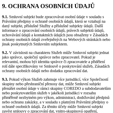
9. OCHRANA OSOBNÍCH ÚDAJŮ
9.1.
Smluvní subjekt bude zpracovávat osobní údaje v souladu s
Právními předpisy o ochraně osobních údajů, která se vztahují na
daný subjekt, příslušné Služby a příslušné subjekty údajů. Další
informace o zpracování osobních údajů, právech subjektů údajů,
uchovávání údajů a kontaktních údajích jsou obsaženy v Zásadách
ochrany osobních údajů zveřejněných na Webových stránkách nebo
jinak poskytnutých Smluvním subjektem.
9.2.
V závislosti na charakteru Služeb může Smluvní subjekt jednat
jako správce, společný správce nebo zpracovatel. Pokud je
relevantní, mohou být identita správce či zpracovatele a přidělení
rolí dále specifikovány ve Smlouvě o poskytování služeb, Zásadách
ochrany osobních údajů nebo dodatku zpracování dat.
9.3.
Pokud výkon Služeb zahrnuje více jurisdikcí, více Společností
skupiny nebo přeshraniční přenosy dat, může Smluvní subjekt
přenášet osobní údaje v rámci skupiny COREDO a subdodavatelům
nebo poskytovatelům služeb v jakékoli jurisdikci v rozsahu
přiměřeně nezbytném pro výkon, administraci, dodržování předpisů
nebo ochranu zakázky, a v souladu s platnými Právními předpisy o
ochraně osobních údajů. Za těmito účely může Smluvní subjekt
zavést smlouvy o zpracování dat, vnitro-skupinová opatření,