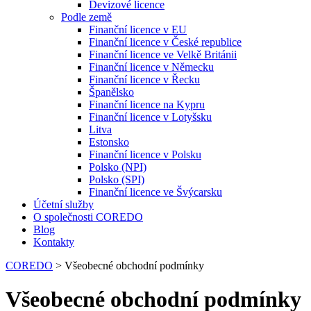
Devizové licence
Podle země
Finanční licence v EU
Finanční licence v České republice
Finanční licence ve Velkě Británii
Finanční licence v Německu
Finanční licence v Řecku
Španělsko
Finanční licence na Kypru
Finanční licence v Lotyšsku
Litva
Estonsko
Finanční licence v Polsku
Polsko (NPI)
Polsko (SPI)
Finanční licence ve Švýcarsku
Účetní služby
O společnosti COREDO
Blog
Kontakty
COREDO
>
Všeobecné obchodní podmínky
Všeobecné obchodní podmínky