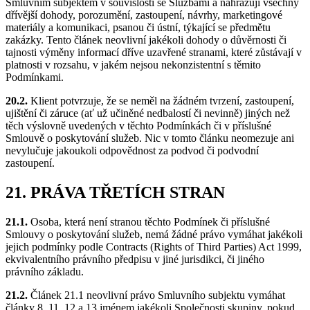
Smluvním subjektem v souvislosti se Službami a nahrazují všechny
dřívější dohody, porozumění, zastoupení, návrhy, marketingové
materiály a komunikaci, psanou či ústní, týkající se předmětu
zakázky. Tento článek neovlivní jakékoli dohody o důvěrnosti či
tajnosti výměny informací dříve uzavřené stranami, které zůstávají v
platnosti v rozsahu, v jakém nejsou nekonzistentní s těmito
Podmínkami.
20.2.
Klient potvrzuje, že se neměl na žádném tvrzení, zastoupení,
ujištění či záruce (ať už učiněné nedbalostí či nevinně) jiných než
těch výslovně uvedených v těchto Podmínkách či v příslušné
Smlouvě o poskytování služeb. Nic v tomto článku neomezuje ani
nevylučuje jakoukoli odpovědnost za podvod či podvodní
zastoupení.
21. PRÁVA TŘETÍCH STRAN
21.1.
Osoba, která není stranou těchto Podmínek či příslušné
Smlouvy o poskytování služeb, nemá žádné právo vymáhat jakékoli
jejich podmínky podle Contracts (Rights of Third Parties) Act 1999,
ekvivalentního právního předpisu v jiné jurisdikci, či jiného
právního základu.
21.2.
Článek 21.1 neovlivní právo Smluvního subjektu vymáhat
články 8, 11, 12 a 13 jménem jakékoli Společnosti skupiny, pokud