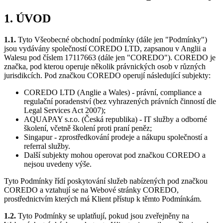
1. ÚVOD
1.1.
Tyto Všeobecné obchodní podmínky (dále jen "Podmínky")
jsou vydávány společností COREDO LTD, zapsanou v Anglii a
Walesu pod číslem 17117663 (dále jen "COREDO"). COREDO je
značka, pod kterou operuje několik právnických osob v různých
jurisdikcích. Pod značkou COREDO operují následující subjekty:
COREDO LTD (Anglie a Wales) - právní, compliance a
regulační poradenství (bez vyhrazených právních činností dle
Legal Services Act 2007);
AQUAPAY s.r.o. (Česká republika) - IT služby a odborné
školení, včetně školení proti praní peněz;
Singapur - zprostředkování prodeje a nákupu společností a
referral služby.
Další subjekty mohou operovat pod značkou COREDO a
nejsou uvedeny výše.
Tyto Podmínky řídí poskytování služeb nabízených pod značkou
COREDO a vztahují se na Webové stránky COREDO,
prostřednictvím kterých má Klient přístup k těmto Podmínkám.
1.2.
Tyto Podmínky se uplatňují, pokud jsou zveřejněny na