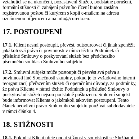
vztahující se na ukončení, pozastavení Služeb, podstatné porušení,
formální stížnosti či zahájení právního řízení budou zaslána
registrovanou poštou či kurýrem s kopií e-mailem na adresu
oznámenou příjemcem a na info@coredo.eu.
17. POSTOUPENÍ
17.1.
Klient nesmí postoupit, převést, outsourcovat či jinak zpeněžit
jakákoli svá práva či povinnosti v rámci těchto Podmínek či
příslušné Smlouvy o poskytování služeb bez předchozího
písemného souhlasu Smluvního subjektu.
17.2.
Smluvní subjekt může postoupit či převést svá práva a
povinnosti jiné Společnosti skupiny, pokud je to vyžadováno interní
reorganizací, přeřazením služeb či operačními důvody, za podmínky,
že práva Klienta v rámci těchto Podmínek a příslušné Smlouvy o
poskytování služeb nejsou podstatně poškozena. Smluvní subjekt
bude informovat Klienta o jakémkoli takovém postoupení. Tento
článek neovlivní právo Smluvního subjektu používat subdodavatele
v rámci článku 4.
18. STÍŽNOSTI
18.1.
Pokud si Klient přeje podat stížnost v souvislosti se Službami,