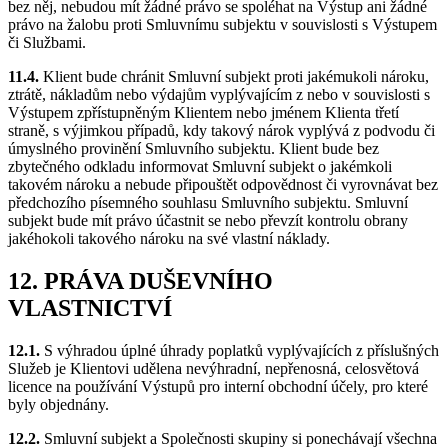
bez něj, nebudou mít žádné právo se spoléhat na Výstup ani žádné
právo na žalobu proti Smluvnímu subjektu v souvislosti s Výstupem
či Službami.
11.4.
Klient bude chránit Smluvní subjekt proti jakémukoli nároku,
ztrátě, nákladům nebo výdajům vyplývajícím z nebo v souvislosti s
Výstupem zpřístupněným Klientem nebo jménem Klienta třetí
straně, s výjimkou případů, kdy takový nárok vyplývá z podvodu či
úmyslného provinění Smluvního subjektu. Klient bude bez
zbytečného odkladu informovat Smluvní subjekt o jakémkoli
takovém nároku a nebude připouštět odpovědnost či vyrovnávat bez
předchozího písemného souhlasu Smluvního subjektu. Smluvní
subjekt bude mít právo účastnit se nebo převzít kontrolu obrany
jakéhokoli takového nároku na své vlastní náklady.
12. PRÁVA DUŠEVNÍHO
VLASTNICTVÍ
12.1.
S výhradou úplné úhrady poplatků vyplývajících z příslušných
Služeb je Klientovi udělena nevýhradní, nepřenosná, celosvětová
licence na používání Výstupů pro interní obchodní účely, pro které
byly objednány.
12.2.
Smluvní subjekt a Společnosti skupiny si ponechávají všechna