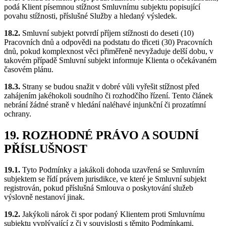
podá Klient písemnou stížnost Smluvnímu subjektu popisující
povahu stížnosti, příslušné Služby a hledaný výsledek.
18.2.
Smluvní subjekt potvrdí příjem stížnosti do deseti (10)
Pracovních dnů a odpovědi na podstatu do třiceti (30) Pracovních
dnů, pokud komplexnost věci přiměřeně nevyžaduje delší dobu, v
takovém případě Smluvní subjekt informuje Klienta o očekávaném
časovém plánu.
18.3.
Strany se budou snažit v dobré vůli vyřešit stížnost před
zahájením jakéhokoli soudního či rozhodčího řízení. Tento článek
nebrání žádné straně v hledání naléhavé injunkční či prozatímní
ochrany.
19. ROZHODNÉ PRÁVO A SOUDNÍ
PŘÍSLUŠNOST
19.1.
Tyto Podmínky a jakákoli dohoda uzavřená se Smluvním
subjektem se řídí právem jurisdikce, ve které je Smluvní subjekt
registrován, pokud příslušná Smlouva o poskytování služeb
výslovně nestanoví jinak.
19.2.
Jakýkoli nárok či spor podaný Klientem proti Smluvnímu
subjektu vyplývající z či v souvislosti s těmito Podmínkami,