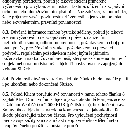
odborným poradcům, pokud je takové sdělení přiměřeně
vyžadováno pro výkon, administraci, fakturaci, řízení rizik, právní
ochranu nebo dodržování předpisů příslušné zakázky, za podmínky,
že je příjemce vázán povinnostmi důvěrnosti, tajemstvím povolání
nebo ekvivalentními právními povinnostmi.
8.3.
Důvěrné informace mohou být také sděleny, pokud je takové
sdělení vyžadováno nebo oprávněno právem, nařízením,
rozhodnutím soudu, odbornou povinností, požadavkem na boj proti
praní peněz, prověřováním sankcí, požadavkem na prevenci
podvodů, regulačním požadavkem nebo jiným legitimním
požadavkem na dodržování předpisů, který se vztahuje na Smluvní
subjekt nebo na protistranný subjekt či poskytovatele zapojený do
výkonu Služeb.
8.4.
Povinnosti důvěrnosti v rámci tohoto článku budou nadále platit
i po ukončení nebo dokončení Služeb.
8.5.
Pokud Klient porušuje své povinnosti v rámci tohoto článku 8,
zaplatí Klient Smluvnímu subjektu jako dohodnutá kompenzace za
každé porušení částku 5 000 EUR (pět tisíc eur), bez dotčení práva
Smluvního subjektu na nárok na kompenzaci za jakoukoli další
škodu překračující takovou částku. Pro vyloučení pochybností
představuje každý samostatný akt neoprávněného sdělení nebo
neoprávněného použití samostatné porušení.