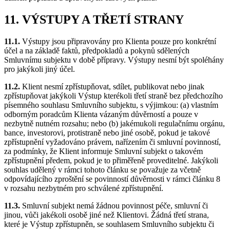
11. VÝSTUPY A TŘETÍ STRANY
11.1.
Výstupy jsou připravovány pro Klienta pouze pro konkrétní
účel a na základě faktů, předpokladů a pokynů sdělených
Smluvnímu subjektu v době přípravy. Výstupy nesmí být spoléhány
pro jakýkoli jiný účel.
11.2.
Klient nesmí zpřístupňovat, sdílet, publikovat nebo jinak
zpřístupňovat jakýkoli Výstup kterékoli třetí straně bez předchozího
písemného souhlasu Smluvního subjektu, s výjimkou: (a) vlastním
odborným poradcům Klienta vázaným důvěrností a pouze v
nezbytně nutném rozsahu; nebo (b) jakémukoli regulačnímu orgánu,
bance, investorovi, protistraně nebo jiné osobě, pokud je takové
zpřístupnění vyžadováno právem, nařízením či smluvní povinností,
za podmínky, že Klient informuje Smluvní subjekt o takovém
zpřístupnění předem, pokud je to přiměřeně proveditelné. Jakýkoli
souhlas udělený v rámci tohoto článku se považuje za včetně
odpovídajícího zproštění se povinností důvěrnosti v rámci článku 8
v rozsahu nezbytném pro schválené zpřístupnění.
11.3.
Smluvní subjekt nemá žádnou povinnost péče, smluvní či
jinou, vůči jakékoli osobě jiné než Klientovi. Žádná třetí strana,
které je Výstup zpřístupněn, se souhlasem Smluvního subjektu či