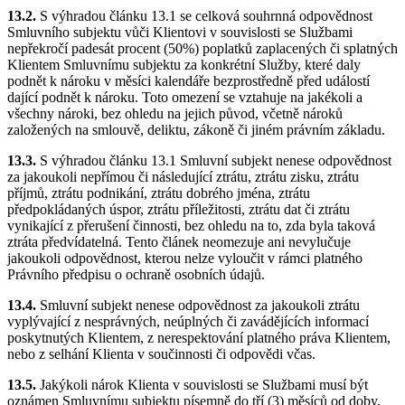
13.2.
S výhradou článku 13.1 se celková souhrnná odpovědnost
Smluvního subjektu vůči Klientovi v souvislosti se Službami
nepřekročí padesát procent (50%) poplatků zaplacených či splatných
Klientem Smluvnímu subjektu za konkrétní Služby, které daly
podnět k nároku v měsíci kalendáře bezprostředně před událostí
dající podnět k nároku. Toto omezení se vztahuje na jakékoli a
všechny nároki, bez ohledu na jejich původ, včetně nároků
založených na smlouvě, deliktu, zákoně či jiném právním základu.
13.3.
S výhradou článku 13.1 Smluvní subjekt nenese odpovědnost
za jakoukoli nepřímou či následující ztrátu, ztrátu zisku, ztrátu
příjmů, ztrátu podnikání, ztrátu dobrého jména, ztrátu
předpokládaných úspor, ztrátu příležitosti, ztrátu dat či ztrátu
vynikající z přerušení činnosti, bez ohledu na to, zda byla taková
ztráta předvídatelná. Tento článek neomezuje ani nevylučuje
jakoukoli odpovědnost, kterou nelze vyloučit v rámci platného
Právního předpisu o ochraně osobních údajů.
13.4.
Smluvní subjekt nenese odpovědnost za jakoukoli ztrátu
vyplývající z nesprávných, neúplných či zavádějících informací
poskytnutých Klientem, z nerespektování platného práva Klientem,
nebo z selhání Klienta v součinnosti či odpovědi včas.
13.5.
Jakýkoli nárok Klienta v souvislosti se Službami musí být
oznámen Smluvnímu subjektu písemně do tří (3) měsíců od doby,