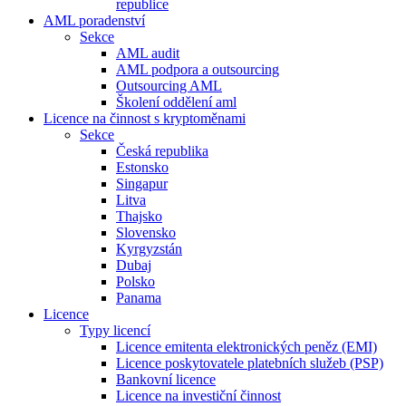
republice
AML poradenství
Sekce
AML audit
AML podpora a outsourcing
Outsourcing AML
Školení oddělení aml
Licence na činnost s kryptoměnami
Sekce
Česká republika
Estonsko
Singapur
Litva
Thajsko
Slovensko
Kyrgyzstán
Dubaj
Polsko
Panama
Licence
Typy licencí
Licence emitenta elektronických peněz (EMI)
Licence poskytovatele platebních služeb (PSP)
Bankovní licence
Licence na investiční činnost