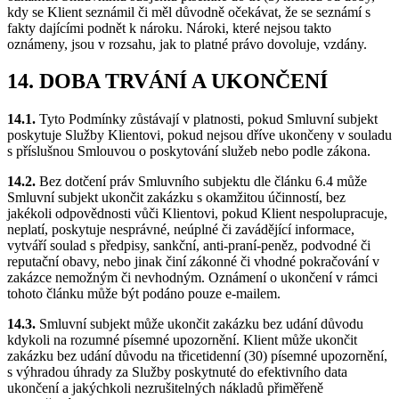
kdy se Klient seznámil či měl důvodně očekávat, že se seznámí s
fakty dajícími podnět k nároku. Nároki, které nejsou takto
oznámeny, jsou v rozsahu, jak to platné právo dovoluje, vzdány.
14. DOBA TRVÁNÍ A UKONČENÍ
14.1.
Tyto Podmínky zůstávají v platnosti, pokud Smluvní subjekt
poskytuje Služby Klientovi, pokud nejsou dříve ukončeny v souladu
s příslušnou Smlouvou o poskytování služeb nebo podle zákona.
14.2.
Bez dotčení práv Smluvního subjektu dle článku 6.4 může
Smluvní subjekt ukončit zakázku s okamžitou účinností, bez
jakékoli odpovědnosti vůči Klientovi, pokud Klient nespolupracuje,
neplatí, poskytuje nesprávné, neúplné či zavádějící informace,
vytváří soulad s předpisy, sankční, anti-praní-peněz, podvodné či
reputační obavy, nebo jinak činí zákonné či vhodné pokračování v
zakázce nemožným či nevhodným. Oznámení o ukončení v rámci
tohoto článku může být podáno pouze e-mailem.
14.3.
Smluvní subjekt může ukončit zakázku bez udání důvodu
kdykoli na rozumné písemné upozornění. Klient může ukončit
zakázku bez udání důvodu na třicetidenní (30) písemné upozornění,
s výhradou úhrady za Služby poskytnuté do efektivního data
ukončení a jakýchkoli nezrušitelných nákladů přiměřeně