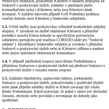
Webových stránkách, poskytnuty Klientovi e-mailem, připojeny ke
Smlouvě o poskytování služeb, zmíněny v jakémkoli jiném
komunikačním styku s Klientem, nebo jsou Klientovi jinak
dostupné. V každém takovém případě tvoří Podmínky nedílnou
součást dohody mezi Klientem a Smluvním subjektem.
1.3.
Určité služby jsou poskytovány výhradně konkrétními subjekty
skupiny. V závislosti na službě objednané Klientem a příslušné
jurisdikci uzavírá Klient dohodu se specifickým právnickým
subjektem operujícím pod značkou COREDO (dále jen "Smluvní
subjekt"). Identifikace Smluvního subjektu je uvedena v příslušné
Smlouvě o poskytování služeb nebo je Klientovi sdělena e-mailem
nebo jiným způsobem elektronické komunikace.
1.4.
V případě jakéhokoli rozporu mezi těmito Podmínkami a
příslušnou Smlouvou o poskytování služeb má přednost Smlouva o
poskytování služeb v rozsahu tohoto rozporu.
1.5.
Zadáním objednávky, zaplacením faktury, podepsáním
Smlouvy o poskytování služeb, pokračováním v používání Služeb
nebo jinak přijetím nabídky služeb se Klient zavazuje být vázán
těmito Podmínkami. Klient potvrzuje, že jedná v rámci své obchodní
činnosti, obchodu nebo povolání a nevstupuje do dohody jako
spotřebitel.