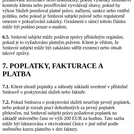
kontroly klienta nebo prověřování vyvolávají obavy, pokud by
výkon Služeb porušoval platné právo, nařízení, sankce nebo vnitřní
politiku, nebo pokud je Smluvní subjekt právně nebo regulatorně
omezen v pokračování zakázky. Oznámení v rámci tohoto článku
může být podáno pouze e-mailem.
6.5.
Smluvní subjekt může podávat zprávy příslušným orgánům,
pokud je to vyžadováno platným právem. Klient je vědom, že
Smluvní subjekt může být zakázáno sdělit existenci nebo obsah
takové zprávy.
7. POPLATKY, FAKTURACE A
PLATBA
7.1.
Klient uhradí poplatky a náhrady nákladů uvedené v příslušné
Smlouvě o poskytování služeb nebo faktuře.
7.2.
Pokud Smlouva o poskytování služeb neurčuje pevný poplatek,
nebo pokud je rozsah prací dohodnutých za pevný poplatek
překročen, má Smluvní subjekt právo požadovat poplatek na
základě stráveného času ve výši 200 EUR za hodinu. Tato sazba
může být fakturována v ekvivalentní částce v jiné měně podle
směnného kurzu platného v den faktury.