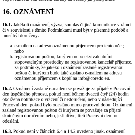
16. OZNÁMENÍ
16.1.
Jakékoli oznámení, výzva, souhlas či jiná komunikace v rámci
či v souvislosti s těmito Podmínkami musí být v písemné podobě a
musí být doručeny:
e-mailem na adresu oznámenou příjemcem pro tento účel;
nebo
registrovanou poštou, kurýrem nebo ekvivalentními
stopovatelným prostředky na registrovanou kancelář příjemce,
za podmínky, že jakékoli oznámení zaslané registrovanou
poštou či kurýrem bude také zasláno e-mailem na adresu
oznámenou příjemcem s kopií na info@coredo.eu.
16.2.
Oznámení zaslané e-mailem se považuje za přijaté v Pracovní
den úspěšného přenosu, pokud není během dvaceti čtyř (24) hodin
obdržena notifikace o vrácení či nedoručení, nebo v následující
Pracovní den, pokud bylo odesláno mimo pracovní dobu. Oznámení
zaslané registrovanou poštou či kurýrem se považuje za přijaté
skutečným doručením nebo, je-li dříve, třetí Pracovní den po
odeslání.
16.3.
Pokud není v článcích 6.4 a 14.2 uvedeno jinak, oznámení