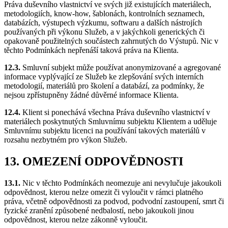
Práva duševního vlastnictví ve svých již existujících materiálech,
metodologiích, know-how, šablonách, kontrolních seznamech,
databázích, výstupech výzkumu, softwaru a dalších nástrojích
používaných při výkonu Služeb, a v jakýchkoli generických či
opakovaně použitelných součástech zahrnutých do Výstupů. Nic v
těchto Podmínkách nepřenáší taková práva na Klienta.
12.3.
Smluvní subjekt může používat anonymizované a agregované
informace vyplývající ze Služeb ke zlepšování svých interních
metodologií, materiálů pro školení a databází, za podmínky, že
nejsou zpřístupněny žádné důvěrné informace Klienta.
12.4.
Klient si ponechává všechna Práva duševního vlastnictví v
materiálech poskytnutých Smluvnímu subjektu Klientem a uděluje
Smluvnímu subjektu licenci na používání takových materiálů v
rozsahu nezbytném pro výkon Služeb.
13. OMEZENÍ ODPOVĚDNOSTI
13.1.
Nic v těchto Podmínkách neomezuje ani nevylučuje jakoukoli
odpovědnost, kterou nelze omezit či vyloučit v rámci platného
práva, včetně odpovědnosti za podvod, podvodní zastoupení, smrt či
fyzické zranění způsobené nedbalostí, nebo jakoukoli jinou
odpovědnost, kterou nelze zákonně vyloučit.