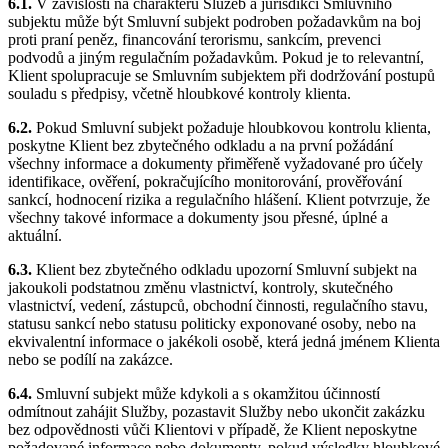
6.1.
V závislosti na charakteru Služeb a jurisdikci Smluvního
subjektu může být Smluvní subjekt podroben požadavkům na boj
proti praní peněz, financování terorismu, sankcím, prevenci
podvodů a jiným regulačním požadavkům. Pokud je to relevantní,
Klient spolupracuje se Smluvním subjektem při dodržování postupů
souladu s předpisy, včetně hloubkové kontroly klienta.
6.2.
Pokud Smluvní subjekt požaduje hloubkovou kontrolu klienta,
poskytne Klient bez zbytečného odkladu a na první požádání
všechny informace a dokumenty přiměřeně vyžadované pro účely
identifikace, ověření, pokračujícího monitorování, prověřování
sankcí, hodnocení rizika a regulačního hlášení. Klient potvrzuje, že
všechny takové informace a dokumenty jsou přesné, úplné a
aktuální.
6.3.
Klient bez zbytečného odkladu upozorní Smluvní subjekt na
jakoukoli podstatnou změnu vlastnictví, kontroly, skutečného
vlastnictví, vedení, zástupců, obchodní činnosti, regulačního stavu,
statusu sankcí nebo statusu politicky exponované osoby, nebo na
ekvivalentní informace o jakékoli osobě, která jedná jménem Klienta
nebo se podílí na zakázce.
6.4.
Smluvní subjekt může kdykoli a s okamžitou účinností
odmítnout zahájit Služby, pozastavit Služby nebo ukončit zakázku
bez odpovědnosti vůči Klientovi v případě, že Klient neposkytne
požadované informace nebo dokumenty, pokud výsledky hloubkové