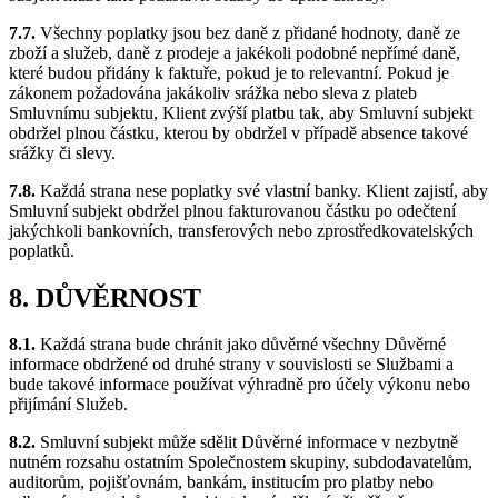
7.7.
Všechny poplatky jsou bez daně z přidané hodnoty, daně ze
zboží a služeb, daně z prodeje a jakékoli podobné nepřímé daně,
které budou přidány k faktuře, pokud je to relevantní. Pokud je
zákonem požadována jakákoliv srážka nebo sleva z plateb
Smluvnímu subjektu, Klient zvýší platbu tak, aby Smluvní subjekt
obdržel plnou částku, kterou by obdržel v případě absence takové
srážky či slevy.
7.8.
Každá strana nese poplatky své vlastní banky. Klient zajistí, aby
Smluvní subjekt obdržel plnou fakturovanou částku po odečtení
jakýchkoli bankovních, transferových nebo zprostředkovatelských
poplatků.
8. DŮVĚRNOST
8.1.
Každá strana bude chránit jako důvěrné všechny Důvěrné
informace obdržené od druhé strany v souvislosti se Službami a
bude takové informace používat výhradně pro účely výkonu nebo
přijímání Služeb.
8.2.
Smluvní subjekt může sdělit Důvěrné informace v nezbytně
nutném rozsahu ostatním Společnostem skupiny, subdodavatelům,
auditorům, pojišťovnám, bankám, institucím pro platby nebo