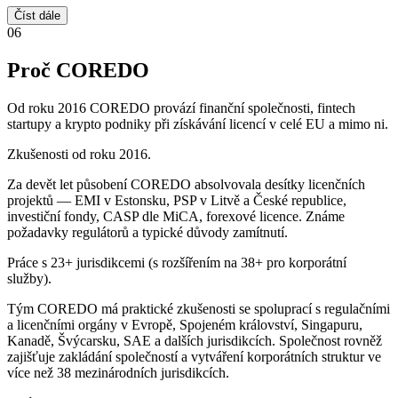
Číst dále
06
Proč COREDO
Od roku 2016 COREDO provází finanční společnosti, fintech
startupy a krypto podniky při získávání licencí v celé EU a mimo ni.
Zkušenosti od roku 2016.
Za devět let působení COREDO absolvovala desítky licenčních
projektů — EMI v Estonsku, PSP v Litvě a České republice,
investiční fondy, CASP dle MiCA, forexové licence. Známe
požadavky regulátorů a typické důvody zamítnutí.
Práce s 23+ jurisdikcemi (s rozšířením na 38+ pro korporátní
služby).
Tým COREDO má praktické zkušenosti se spoluprací s regulačními
a licenčními orgány v Evropě, Spojeném království, Singapuru,
Kanadě, Švýcarsku, SAE a dalších jurisdikcích. Společnost rovněž
zajišťuje zakládání společností a vytváření korporátních struktur ve
více než 38 mezinárodních jurisdikcích.