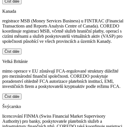
Číst dále
Kanada
registrace MSB (Money Services Business) u FINTRAC (Financial
Transactions and Reports Analysis Centre of Canada). COREDO
koordinuje registraci MSB, včetně služeb hraniční platby, operací s
cizími měnami a služeb poskytovatelů virtuálních aktiv (VASP) pro
společnosti působící ve všech provinciích a územích Kanady.
Číst dále
Velká Británie
mimo operace v EU zůstávají FCA-regulované struktury důležité
pro mezinárodní finanční společnosti. COREDO poskytuje
poradenství ohledně FCA autorizace platebních institucí, EMI,
investičních firem a poskytovatelů kryptoaktiv podle režimu FCA.
Číst dále
Švýcarsko
licencování FINMA (Swiss Financial Market Supervisory
Authority) pro banky, poskytovatele platebních služeb a
infrastruktury finančních trhů. COREDO také koordinuje registraci