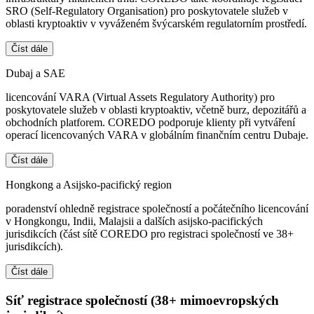
SRO (Self-Regulatory Organisation) pro poskytovatele služeb v
oblasti kryptoaktiv v vyváženém švýcarském regulatorním prostředí.
Číst dále
Dubaj a SAE
licencování VARA (Virtual Assets Regulatory Authority) pro
poskytovatele služeb v oblasti kryptoaktiv, včetně burz, depozitářů a
obchodních platforem. COREDO podporuje klienty při vytváření
operací licencovaných VARA v globálním finančním centru Dubaje.
Číst dále
Hongkong a Asijsko-pacifický region
poradenství ohledně registrace společností a počátečního licencování
v Hongkongu, Indii, Malajsii a dalších asijsko-pacifických
jurisdikcích (část sítě COREDO pro registraci společností ve 38+
jurisdikcích).
Číst dále
Síť registrace společností (38+ mimoevropských