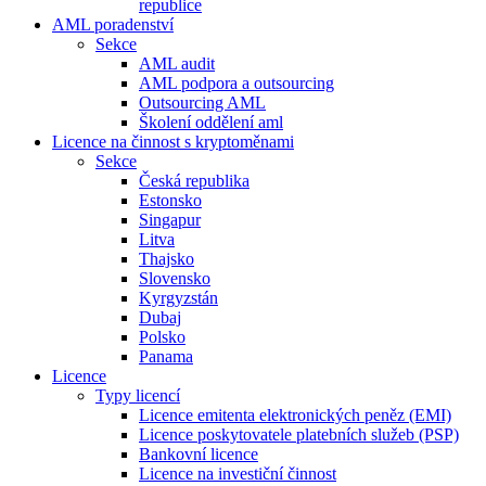
republice
AML poradenství
Sekce
AML audit
AML podpora a outsourcing
Outsourcing AML
Školení oddělení aml
Licence na činnost s kryptoměnami
Sekce
Česká republika
Estonsko
Singapur
Litva
Thajsko
Slovensko
Kyrgyzstán
Dubaj
Polsko
Panama
Licence
Typy licencí
Licence emitenta elektronických peněz (EMI)
Licence poskytovatele platebních služeb (PSP)
Bankovní licence
Licence na investiční činnost