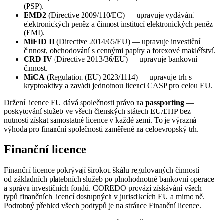
(PSP).
EMD2
(Directive 2009/110/EC) — upravuje vydávání
elektronických peněz a činnost institucí elektronických peněz
(EMI).
MiFID II
(Directive 2014/65/EU) — upravuje investiční
činnost, obchodování s cennými papíry a forexové makléřství.
CRD IV
(Directive 2013/36/EU) — upravuje bankovní
činnost.
MiCA
(Regulation (EU) 2023/1114) — upravuje trh s
kryptoaktivy a zavádí jednotnou licenci CASP pro celou EU.
Držení licence EU dává společnosti právo na
passporting
—
poskytování služeb ve všech členských státech EU/EHP bez
nutnosti získat samostatné licence v každé zemi. To je výrazná
výhoda pro finanční společnosti zaměřené na celoevropský trh.
Finanční licence
Finanční licence pokrývají širokou škálu regulovaných činností —
od základních platebních služeb po plnohodnotné bankovní operace
a správu investičních fondů. COREDO provází získávání všech
typů finančních licencí dostupných v jurisdikcích EU a mimo ně.
Podrobný přehled všech podtypů je na stránce Finanční licence.