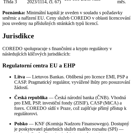
Třída 3
2023/1114, čl. 67)
měs.
Poznámka:
Minimální kapitál je uveden v souladu s požadavky
směrnic a nařízení EU. Ceny služeb COREDO v oblasti licencování
jsou uvedeny na příslušných stránkách typů licencí.
Jurisdikce
COREDO spolupracuje s finančními a krypto regulátory v
následujících klíčových jurisdikcích:
Regulatorní centra EU a EHP
Litva
— Lietuvos Bankas. Oblíbená pro licence EMI, PSP a
CASP. Pragmatický regulátor, vyvážené lhůty pro posuzování
žádostí.
Česká republika
— Česká národní banka (ČNB). Vhodná
pro EMI, PSP, investiční fondy (ZISIF), CASP (MiCA) a
forex. COREDO sídlí v Praze, což zajišťuje přímý přístup k
regulátorovi.
Polsko
— KNF (Komisja Nadzoru Finansowego). Dostupný
je poskytovatel platebních služeb malého rozsahu (SPI) —