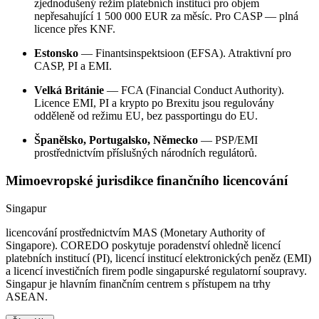
zjednodušený režim platebních institucí pro objem
nepřesahující 1 500 000 EUR za měsíc. Pro CASP — plná
licence přes KNF.
Estonsko
— Finantsinspektsioon (EFSA). Atraktivní pro
CASP, PI a EMI.
Velká Británie
— FCA (Financial Conduct Authority).
Licence EMI, PI a krypto po Brexitu jsou regulovány
odděleně od režimu EU, bez passportingu do EU.
Španělsko, Portugalsko, Německo
— PSP/EMI
prostřednictvím příslušných národních regulátorů.
Mimoevropské jurisdikce finančního licencování
Singapur
licencování prostřednictvím MAS (Monetary Authority of
Singapore). COREDO poskytuje poradenství ohledně licencí
platebních institucí (PI), licencí institucí elektronických peněz (EMI)
a licencí investičních firem podle singapurské regulatorní soupravy.
Singapur je hlavním finančním centrem s přístupem na trhy
ASEAN.