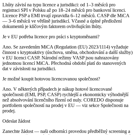
Lhůty závisí na typu licence a jurisdikci: od 1–3 měsíců pro
registraci SPI v Polsku až po 18–24 měsíců pro bankovní licenci.
Licence PSP a EMI trvají zpravidla 6–12 měsíců. CASP dle MiCA
— 3–6 měsíců ve většině jurisdikcí. Včasné a úplné předložení
dokumentů je klíčovým faktorem ovlivňujícím lhůty.
Je v EU potřeba licence pro práci s kryptoměnami?
Ano. Se zavedením MiCA (Regulation (EU) 2023/1114) vyžaduje
činnost s kryptoaktivy (úschova, směna, obchodování a další služby)
v EU licenci CASP. Národní režimy VASP jsou nahrazovány
jednotnou licencí MiCA. Přechodná období platí do stanovených
dat v závislosti na jurisdikci.
Je možné koupit hotovou licencovanou společnost?
Ano. V některých případech je nákup hotové licencované
společnosti (EMI, PSP, CASP) rychlejší a ekonomicky výhodnější
než absolvování licenčního řízení od nuly. COREDO disponuje
portfoliem společností na prodej v EU — viz sekce Společnosti na
prodej.
Odeslat žádost
Zanechte žádost — naši odborníci provedou předběžný screening a