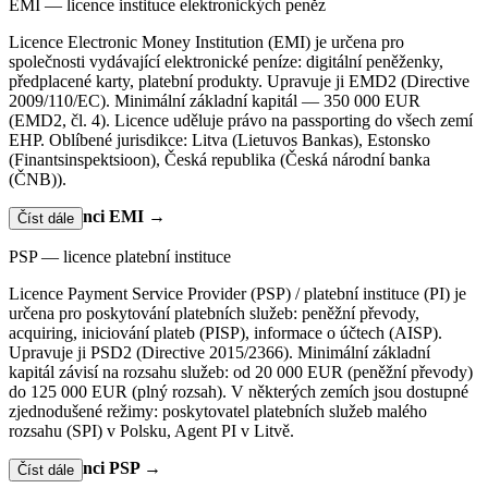
EMI — licence instituce elektronických peněz
Licence Electronic Money Institution (EMI) je určena pro
společnosti vydávající elektronické peníze: digitální peněženky,
předplacené karty, platební produkty. Upravuje ji EMD2 (Directive
2009/110/EC). Minimální základní kapitál — 350 000 EUR
(EMD2, čl. 4). Licence uděluje právo na passporting do všech zemí
EHP. Oblíbené jurisdikce: Litva (Lietuvos Bankas), Estonsko
(Finantsinspektsioon), Česká republika (Česká národní banka
(ČNB)).
Více o licenci EMI →
Číst dále
PSP — licence platební instituce
Licence Payment Service Provider (PSP) / platební instituce (PI) je
určena pro poskytování platebních služeb: peněžní převody,
acquiring, iniciování plateb (PISP), informace o účtech (AISP).
Upravuje ji PSD2 (Directive 2015/2366). Minimální základní
kapitál závisí na rozsahu služeb: od 20 000 EUR (peněžní převody)
do 125 000 EUR (plný rozsah). V některých zemích jsou dostupné
zjednodušené režimy: poskytovatel platebních služeb malého
rozsahu (SPI) v Polsku, Agent PI v Litvě.
Více o licenci PSP →
Číst dále