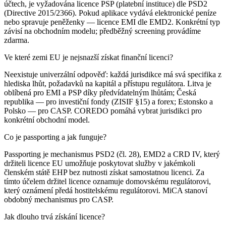
účtech, je vyžadována licence PSP (platební instituce) dle PSD2
(Directive 2015/2366). Pokud aplikace vydává elektronické peníze
nebo spravuje peněženky — licence EMI dle EMD2. Konkrétní typ
závisí na obchodním modelu; předběžný screening provádíme
zdarma.
Ve které zemi EU je nejsnazší získat finanční licenci?
Neexistuje univerzální odpověď: každá jurisdikce má svá specifika z
hlediska lhůt, požadavků na kapitál a přístupu regulátora. Litva je
oblíbená pro EMI a PSP díky předvídatelným lhůtám; Česká
republika — pro investiční fondy (ZISIF §15) a forex; Estonsko a
Polsko — pro CASP. COREDO pomáhá vybrat jurisdikci pro
konkrétní obchodní model.
Co je passporting a jak funguje?
Passporting je mechanismus PSD2 (čl. 28), EMD2 a CRD IV, který
držiteli licence EU umožňuje poskytovat služby v jakémkoli
členském státě EHP bez nutnosti získat samostatnou licenci. Za
tímto účelem držitel licence oznamuje domovskému regulátorovi,
který oznámení předá hostitelskému regulátorovi. MiCA stanoví
obdobný mechanismus pro CASP.
Jak dlouho trvá získání licence?