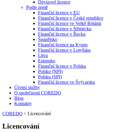
Devizové licence
Podle země
Finanční licence v EU
Finanční licence v České republice
Finanční licence ve Velkě Británii
Finanční licence v Německu
Finanční licence v Řecku
Španělsko
Finanční licence na Kypru
Finanční licence v Lotyšsku
Litva
Estonsko
Finanční licence v Polsku
Polsko (NPI)
Polsko (SPI)
Finanční licence ve Švýcarsku
Účetní služby
O společnosti COREDO
Blog
Kontakty
COREDO
>
Licencování
Licencování