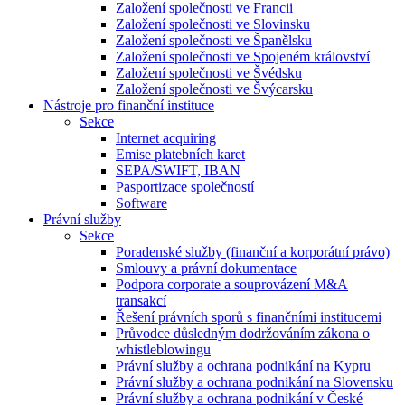
Založení společnosti ve Francii
Založení společnosti ve Slovinsku
Založení společnosti ve Španělsku
Založení společnosti ve Spojeném království
Založení společnosti ve Švédsku
Založení společnosti ve Švýcarsku
Nástroje pro finanční instituce
Sekce
Internet acquiring
Emise platebních karet
SEPA/SWIFT, IBAN
Pasportizace společností
Software
Právní služby
Sekce
Poradenské služby (finanční a korporátní právo)
Smlouvy a právní dokumentace
Podpora corporate a souprovázení M&A
transakcí
Řešení právních sporů s finančními institucemi
Průvodce důsledným dodržováním zákona o
whistleblowingu
Právní služby a ochrana podnikání na Kypru
Právní služby a ochrana podnikání na Slovensku
Právní služby a ochrana podnikání v České