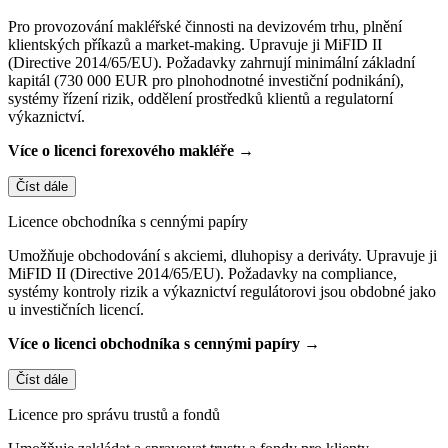
Pro provozování makléřské činnosti na devizovém trhu, plnění
klientských příkazů a market-making. Upravuje ji MiFID II
(Directive 2014/65/EU). Požadavky zahrnují minimální základní
kapitál (730 000 EUR pro plnohodnotné investiční podnikání),
systémy řízení rizik, oddělení prostředků klientů a regulatorní
výkaznictví.
Více o licenci forexového makléře →
Číst dále
Licence obchodníka s cennými papíry
Umožňuje obchodování s akciemi, dluhopisy a deriváty. Upravuje ji
MiFID II (Directive 2014/65/EU). Požadavky na compliance,
systémy kontroly rizik a výkaznictví regulátorovi jsou obdobné jako
u investičních licencí.
Více o licenci obchodníka s cennými papíry →
Číst dále
Licence pro správu trustů a fondů