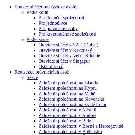
Bankovní účet pro fyzické osoby
Podle koulí
Pro finanční společnosti
Pro jednotlivce
Pro právnické osoby
Pro kryptoměnové společnosti
Podle země
Otevřete si účet v SAE (Dubaj)
Otevřete si účet v Rakouský
Otevřete si účet v Velká Británie
Otevřete si účet v Singapur
Ostatní země
Registrace právnických osob
Sekce
Založení společnosti na Islandu
Založení společnosti na Kypru
Založení společnosti na Maltě
Založení společnosti na Slovensku
Založení společnosti na Svaté Lucii
Založení společnosti v Albánii
Založení společnosti v Andoře
Založení společnosti v Belgii
Založení společnosti v Bosně a Hercegovině
Založení společnosti v Bulharsku