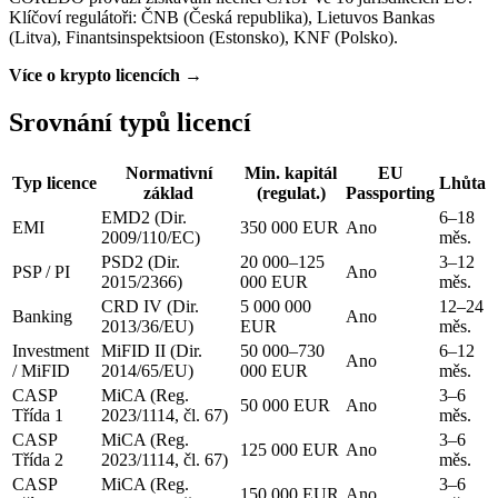
Klíčoví regulátoři: ČNB (Česká republika), Lietuvos Bankas
(Litva), Finantsinspektsioon (Estonsko), KNF (Polsko).
Více o krypto licencích →
Srovnání typů licencí
Normativní
Min. kapitál
EU
Typ licence
Lhůta
základ
(regulat.)
Passporting
EMD2 (Dir.
6–18
EMI
350 000 EUR
Ano
2009/110/EC)
měs.
PSD2 (Dir.
20 000–125
3–12
PSP / PI
Ano
2015/2366)
000 EUR
měs.
CRD IV (Dir.
5 000 000
12–24
Banking
Ano
2013/36/EU)
EUR
měs.
Investment
MiFID II (Dir.
50 000–730
6–12
Ano
/ MiFID
2014/65/EU)
000 EUR
měs.
CASP
MiCA (Reg.
3–6
50 000 EUR
Ano
Třída 1
2023/1114, čl. 67)
měs.
CASP
MiCA (Reg.
3–6
125 000 EUR
Ano
Třída 2
2023/1114, čl. 67)
měs.
CASP
MiCA (Reg.
3–6
150 000 EUR
Ano