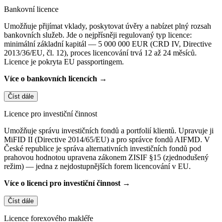
Bankovní licence
Umožňuje přijímat vklady, poskytovat úvěry a nabízet plný rozsah
bankovních služeb. Jde o nejpřísněji regulovaný typ licence:
minimální základní kapitál — 5 000 000 EUR (CRD IV, Directive
2013/36/EU, čl. 12), proces licencování trvá 12 až 24 měsíců.
Licence je pokryta EU passportingem.
Více o bankovních licencích →
Číst dále
Licence pro investiční činnost
Umožňuje správu investičních fondů a portfolií klientů. Upravuje ji
MiFID II (Directive 2014/65/EU) a pro správce fondů AIFMD. V
České republice je správa alternativních investičních fondů pod
prahovou hodnotou upravena zákonem ZISIF §15 (zjednodušený
režim) — jedna z nejdostupnějších forem licencování v EU.
Více o licenci pro investiční činnost →
Číst dále
Licence forexového makléře