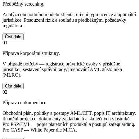
Předběžný screening.
Analýza obchodního modelu klienta, určení typu licence a optimální
jurisdikce. Posouzení rizik a souladu s předběžnými požadavky
regulátora.
Číst dále
01
Příprava korporátní struktury.
V případě potřeby — registrace právnické osoby v příslušné
jurisdikci, sestavení správní rady, jmenování AML důstojníka
(MLRO).
Číst dále
02
Příprava dokumentace.
Obchodní plán, politiky a postupy AML/CFT, popis IT architektury,
finanční projekce, dokumenty zakladatelů a skutečných vlastníků.
Pro PSP/EMI — popis platebních produktů a postupů safeguarding.
Pro CASP — White Paper dle MiCA.