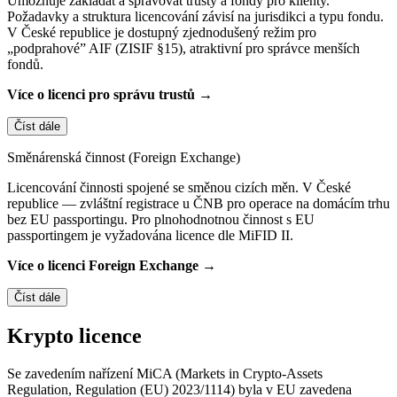
Umožňuje zakládat a spravovat trusty a fondy pro klienty.
Požadavky a struktura licencování závisí na jurisdikci a typu fondu.
V České republice je dostupný zjednodušený režim pro
„podprahové” AIF (ZISIF §15), atraktivní pro správce menších
fondů.
Více o licenci pro správu trustů →
Číst dále
Směnárenská činnost (Foreign Exchange)
Licencování činnosti spojené se směnou cizích měn. V České
republice — zvláštní registrace u ČNB pro operace na domácím trhu
bez EU passportingu. Pro plnohodnotnou činnost s EU
passportingem je vyžadována licence dle MiFID II.
Více o licenci Foreign Exchange →
Číst dále
Krypto licence
Se zavedením nařízení MiCA (Markets in Crypto-Assets
Regulation, Regulation (EU) 2023/1114) byla v EU zavedena