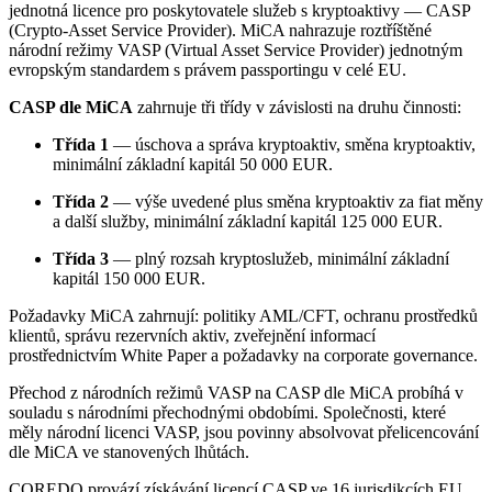
jednotná licence pro poskytovatele služeb s kryptoaktivy — CASP
(Crypto-Asset Service Provider). MiCA nahrazuje roztříštěné
národní režimy VASP (Virtual Asset Service Provider) jednotným
evropským standardem s právem passportingu v celé EU.
CASP dle MiCA
zahrnuje tři třídy v závislosti na druhu činnosti:
Třída 1
— úschova a správa kryptoaktiv, směna kryptoaktiv,
minimální základní kapitál 50 000 EUR.
Třída 2
— výše uvedené plus směna kryptoaktiv za fiat měny
a další služby, minimální základní kapitál 125 000 EUR.
Třída 3
— plný rozsah kryptoslužeb, minimální základní
kapitál 150 000 EUR.
Požadavky MiCA zahrnují: politiky AML/CFT, ochranu prostředků
klientů, správu rezervních aktiv, zveřejnění informací
prostřednictvím White Paper a požadavky na corporate governance.
Přechod z národních režimů VASP na CASP dle MiCA probíhá v
souladu s národními přechodnými obdobími. Společnosti, které
měly národní licenci VASP, jsou povinny absolvovat přelicencování
dle MiCA ve stanovených lhůtách.
COREDO provází získávání licencí CASP ve 16 jurisdikcích EU.