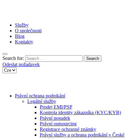
Služby
O společnosti
Blog
Kontakty
Search for:
Odeslat požadavek
Právní ochrana podnikání
Legální služby
Prodej EMI/PSP
Kontrola identity zákazníka (KYC/KYB)
Právní posudek
Právní outsourcing
Registrace ochranné známky
Právní služby a ochrana podnikání v České