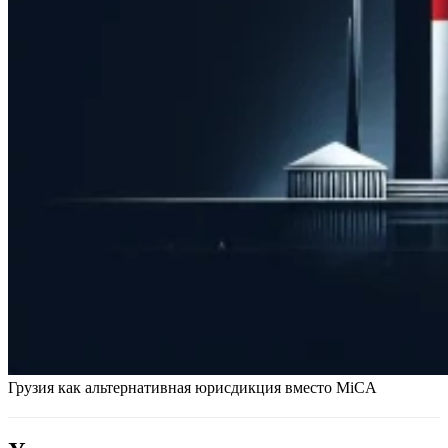
Грузия как альтернативная юрисдикция вместо MiCA