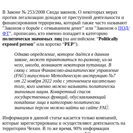
Как действовать, если статус политически
В Законе № 253/2008 Свода законов, О некоторых мерах
значимого лица подтверждён?
против легализации доходов от преступной деятельности и
финансирования терроризма, который также часто называют
"Законом о борьбе с отмыванием денег" или "Законом о
ПОД/
ФТ
", прописано, кто именно попадает в категорию
политически значимых лиц
(на английском: “
Politically
exposed person
” или коротко “
PEP
”).
Однако определение, которое даётся в данном
законе, может трактоваться по-разному, из-за
чего, иногда, возникает некоторая путаница. В
связи с этим Финансово-аналитическое управление
(FAÚ) выпустило Методическую инструкцию №7
от
22 ноября 2022
года с уточнением касательно
того, кого именно можно называть политически
значимым лицом. Конкретный список
государственных функций, обуславливающий
попадание лица в категорию политически
значимых персон можно найти на сайте FAÚ.
Информация в данной статье касается только компаний,
которые зарегистрированы и осуществляют деятельность на
территории Чехии. В то же время, 90% информации