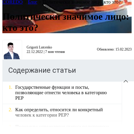
COREDO
>
Блог
>
Политически значимое лицо: кто это?
Политически значимое лицо:
кто это?
Grigorii Lutcenko
Обновлено:
15.02.2023
22.12.2022
|
7
мин чтения
Содержание статьи
Государственные функции и посты,
позволяющие отнести человека в категорию
PEP
Как определить, относится ли конкретный
человек к категории PEP?
Процедура определения статуса политически
значимых лиц: в чём суть?