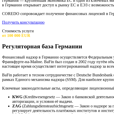
Германия — крупнейшая экономика ЕС и один из ключевых ми
в Германии открывает доступ к рынку ЕС и ЕЭЗ с возможностью
COREDO сопровождает получение финансовых лицензий в Герм
Получить консультацию
Стоимость услуги
от 100 000 EUR
Регуляторная база Германии
Финансовый надзор в Германии осуществляется Федеральным упра
Франкфурте-на-Майне. BaFin был создан в 2002 году путём об
настоящее время осуществляет интегрированный надзор за все
BaFin работает в тесном сотрудничестве с Deutsche Bundesban
рамках Единого механизма надзора (SSM). Для наиболее круп
Ключевые законодательные акты, определяющие лицензионный
KWG
(Kreditwesengesetz — Закон о банковской деятель
авторизации, и условия её выдачи.
ZAG
(Zahlungsdiensteaufsichtsgesetz — Закон о надзоре
регулирует деятельность платёжных институтов и инстит