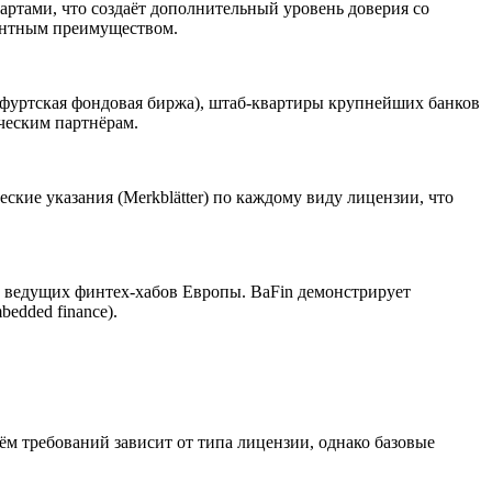
ртами, что создаёт дополнительный уровень доверия со
ентным преимуществом.
кфуртская фондовая биржа), штаб-квартиры крупнейших банков
ческим партнёрам.
кие указания (Merkblätter) по каждому виду лицензии, что
о ведущих финтех-хабов Европы. BaFin демонстрирует
edded finance).
м требований зависит от типа лицензии, однако базовые