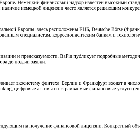
 Европе. Немецкий финансовый надзор известен высокими станда
ий наличие немецкой лицензии часто является решающим конкур
альной Европы: здесь расположены ЕЦБ, Deutsche Börse (Фран
рованным специалистам, корреспондентским банкам и технологи
изации и предсказуемости. BaFin публикует подробные методичес
ора до подачи заявки.
вивает экосистему финтеха. Берлин и Франкфурт входят в числ
nking, цифровые активы и встраиваемые финансовые услуги (emb
тендующим на получение финансовой лицензии. Конкретный объё