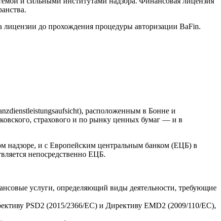
темой и сильными институтами надзора. Финансовая лицензия
ранства.
 лицензии до прохождения процедуры авторизации BaFin.
dienstleistungsaufsicht), расположенным в Бонне и
ковского, страхового и по рынку ценных бумаг — и в
ком надзоре, и с Европейским центральным банком (ЕЦБ) в
твляется непосредственно ЕЦБ.
инансовые услуги, определяющий виды деятельности, требующие
ирективу PSD2 (2015/2366/ЕС) и Директиву EMD2 (2009/110/ЕС),