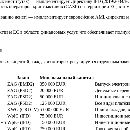
онных институтах) — имплементирует Директиву IFD (2019/2034/
ость операторов криптоактивов (CASP) на территории ЕС, в том
ыванию денег) — имплементирует европейские AML-директивы и
ктивы ЕС в области финансовых услуг, что обеспечивает полн
и
вых лицензий, каждая из которых регулируется отдельным зако
Закон
Мин. начальный капитал
ZAG (EMD2)
350 000 EUR
Выпуск электрон
ZAG (PSD2)
20 000 EUR
Денежные перев
ZAG (PSD2)
50 000 EUR
Инициирование п
ZAG (PSD2)
125 000 EUR
Все виды платёж
KWG (CRD IV)
5 000 000 EUR
Приём вкладов, в
WpIG (IFD)
75 000 EUR
Инвестиционные 
ами
WpIG (IFD)
150 000 EUR
Инвестиционные 
WpIG (IFD)
750 000 EUR
Торговля за свой