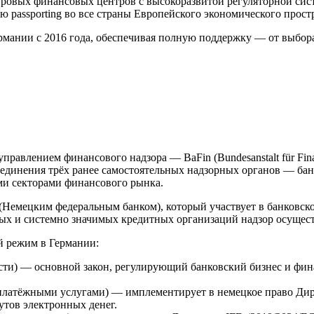
ровых финансовых центров с высокоразвитой регуляторной сис
 passporting во все страны Европейского экономического прост
ании с 2016 года, обеспечивая полную поддержку — от выбора
влением финансового надзора — BaFin (Bundesanstalt für Finanz
ъединения трёх ранее самостоятельных надзорных органов — бан
ми секторами финансового рынка.
k (Немецким федеральным банком), который участвует в банковс
ных и системно значимых кредитных организаций надзор осущес
 режим в Германии:
ности) — основной закон, регулирующий банковский бизнес и ф
 за платёжными услугами) — имплементирует в немецкое право Д
утов электронных денег.