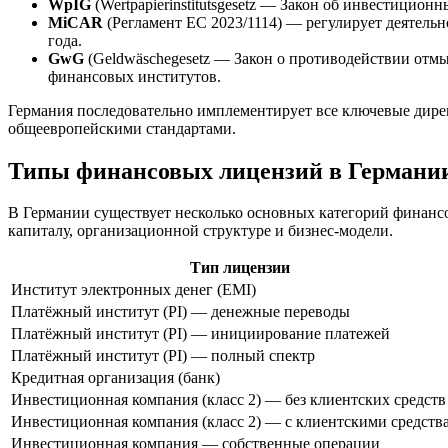
WpIG
(Wertpapierinstitutsgesetz — Закон об инвестици
MiCAR
(Регламент ЕС 2023/1114) — регулирует деятельн
года.
GwG
(Geldwäschegesetz — Закон о противодействии отм
финансовых институтов.
Германия последовательно имплементирует все ключевые дире
общеевропейскими стандартами.
Типы финансовых лицензий в Германи
В Германии существует несколько основных категорий финансо
капиталу, организационной структуре и бизнес-модели.
Тип лицензии
Институт электронных денег (EMI)
Платёжный институт (PI) — денежные переводы
Платёжный институт (PI) — инициирование платежей
Платёжный институт (PI) — полный спектр
Кредитная организация (банк)
Инвестиционная компания (класс 2) — без клиентских средств
Инвестиционная компания (класс 2) — с клиентскими средств
Инвестиционная компания — собственные операции