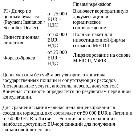
Finantsinspektsioon
PI / Дилер по
Включает корпоративную
от 25 000
ценным бумагам
документацию и
EUR +
(Payment Institution /
юридическое
НДС
Securities Dealer)
сопровождение
от 60 000
Полный пакет для
Инвестиционная
EUR +
инвестиционной фирмы
лицензия
НДС
согласно MiFID II
от 25 000
Лицензирование на основе
Форекс-брокер
EUR +
MiFID II, MiFIR
НДС
Цены указаны без учёта регуляторного капитала,
государственных пошлин и сопутствующих расходов
(нотариальные услуги, апостиль, перевод документов).
Конечная стоимость определяется по результатам первичной
консультации.
Для сравнения: минимальная цена лицензирования в
соседних юрисдикциях составляет от 50 000 EUR в Латвии и
от 60 000 EUR в Литве — Эстония остаётся одной из
наиболее доступных EU-юрисдикций для получения
финансовой лицензии.