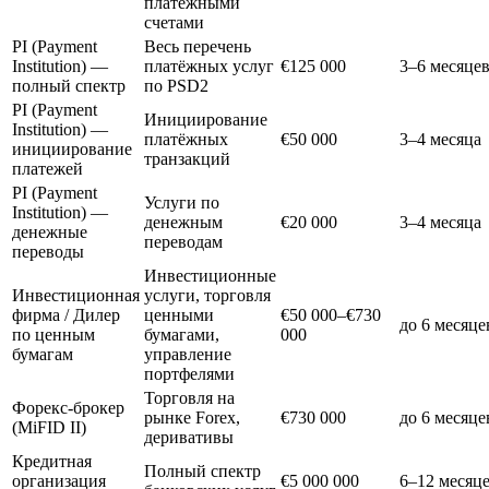
платёжными
счетами
PI (Payment
Весь перечень
Institution) —
платёжных услуг
€125 000
3–6 месяце
полный спектр
по PSD2
PI (Payment
Инициирование
Institution) —
платёжных
€50 000
3–4 месяца
инициирование
транзакций
платежей
PI (Payment
Услуги по
Institution) —
денежным
€20 000
3–4 месяца
денежные
переводам
переводы
Инвестиционные
Инвестиционная
услуги, торговля
фирма / Дилер
ценными
€50 000–€730
до 6 месяце
по ценным
бумагами,
000
бумагам
управление
портфелями
Торговля на
Форекс-брокер
рынке Forex,
€730 000
до 6 месяце
(MiFID II)
деривативы
Кредитная
Полный спектр
организация
€5 000 000
6–12 месяц