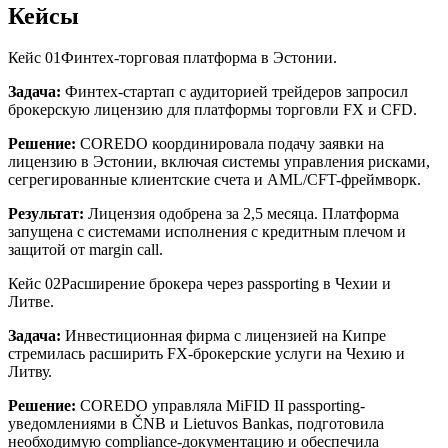
Кейсы
Кейс 01
Финтех-торговая платформа в Эстонии.
Задача:
Финтех-стартап с аудиторией трейдеров запросил
брокерскую лицензию для платформы торговли FX и CFD.
Решение:
COREDO координировала подачу заявки на
лицензию в Эстонии, включая системы управления рисками,
сегрегированные клиентские счета и AML/CFT-фреймворк.
Результат:
Лицензия одобрена за 2,5 месяца. Платформа
запущена с системами исполнения с кредитным плечом и
защитой от margin call.
Кейс 02
Расширение брокера через passporting в Чехии и
Литве.
Задача:
Инвестиционная фирма с лицензией на Кипре
стремилась расширить FX-брокерские услуги на Чехию и
Литву.
Решение:
COREDO управляла MiFID II passporting-
уведомлениями в ČNB и Lietuvos Bankas, подготовила
необходимую compliance-документацию и обеспечила