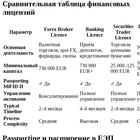
Сравнительная таблица финансовых
лицензий
Securities
Forex Broker
Banking
Параметр
Trader
Licence
Licence
Licence
Валютная
Приём
Торговля
Основная
У
торговля, spot FX,
депозитов,
ценными
деятельность
п
форварды, свопы
кредитование
бумагами
1
Минимальный
730 000
25 000–125
730 000 EUR
5
капитал
EUR+
000 EUR
Passporting
✓ Да
✓ Да
✓ Да
✓
MiFID II
Управление
Полное
Полное
П
Консультирование
активами
управление
управление
у
Typical
2–4 месяца
4–6 месяцев
2–4 месяца
2
Timeline
Process
Средняя
Высокая
Средняя
С
Complexity
Passporting и расширение в ЕЭП