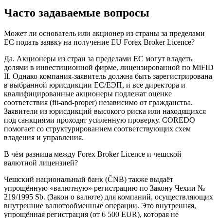
Часто задаваемые вопросы
Может ли основатель или акционер из страны за пределами
ЕС подать заявку на получение EU Forex Broker Licence?
Да. Акционеры из стран за пределами ЕС могут владеть
долями в инвестиционной фирме, лицензированной по MiFID
II. Однако компания-заявитель должна быть зарегистрирована
в выбранной юрисдикции ЕС/ЕЭП, и все директора и
квалифицированные акционеры подлежат оценке
соответствия (fit-and-proper) независимо от гражданства.
Заявители из юрисдикций высокого риска или находящихся
под санкциями проходят усиленную проверку. COREDO
помогает со структурированием соответствующих схем
владения и управления.
В чём разница между Forex Broker Licence и чешской
валютной лицензией?
Чешский национальный банк (ČNB) также выдаёт
упрощённую «валютную» регистрацию по Закону Чехии №
219/1995 Sb. (Закон о валюте) для компаний, осуществляющих
внутренние валютообменные операции. Это внутренняя,
упрощённая регистрация (от 6 500 EUR), которая не