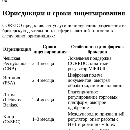
04
Юрисдикции и сроки лицензирования
COREDO предоставляет услуги по получению разрешения на
брокерскую деятельность в сфере валютной торговли в
следующих юрисдикциях:
Сроки
Особенности для форекс-
Юрисдикция
лицензирования
брокеров
Чешская
Локальная поддержка
Республика
2–3 месяца
COREDO, опытный
(CNB)
регулятор MiFID II
Цифровая подача
Эстония
2–4 месяца
документов, быстрая
(FSA)
обработка, низкие пошлины
Благоприятное
Литва
регулирование торговых
(Lietuvos
2–4 месяца
платформ, быстрое
Bankas)
одобрение
Международно признанный
Кипр
1–3 месяца
регулятор, опыт работы с
(CySEC)
HFT и розничным forex