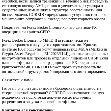
execution, вести записи транзакций в течение 5 лет, проводить
ежегодную оценку AML-рисков и уведомлять регулятора о
существенных изменениях в структуре собственности или
бизнес-модели. COREDO предоставляет услуги постоянного
мониторинга compliance и ежегодного регуляторного обзора.
Покрывает ли Forex Broker Licence крипто-фиатные FX-
операции или крипто-CFD?
Forex Broker Licence по MiFID II автоматически не
распространяется на услуги с криптоактивами. Крипто-
фиатные FX-продукты могут подпадать под MiCA (Markets in
Crypto-Assets Regulation, EU 2023/1114) для токенизированных
инструментов или требовать отдельной лицензии CASP. Если
ваша платформа сочетает традиционные FX-операции с
криптоактивами, COREDO может проконсультировать по
оптимальной структуре комбинированного лицензирования.
Свяжитесь с нами
Готовы получить лицензию на брокерскую деятельность в
сфере валютной торговли? COREDO обеспечивает полную
поддержку от подготовки документов до получения
разрешения и запуска торговой платформы.
Контакты для консультации: