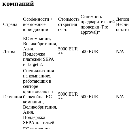
компаний
Стоимость
Особенности +
Стоимость
Депоз
предварительной
Страна
возможные
открытия
Несни
проверки (Pre
юрисдикции
счёта
остато
approval)*
ЕС компании,
Великобритания,
Азия.
5000 EUR
Литва
500 EUR
N/A
Поддержка
**
платежей SEPA
и Target 2.
Специализация
на компаниях,
работающих в
секторе
криптовалют и
5000 EUR
Германия
блокчейна. ЕС
500 EUR
N/A
**
компании,
Великобритания,
Азия.
Поддержка
SEPА платежей.
ЕС компании,