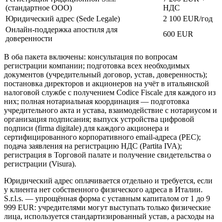
(стандартное ООО)
НДС
Юридический адрес (Sede Legale)
2 100 EUR/год
Онлайн-поддержка апостиля для
600 EUR
доверенности
В оба пакета включены: консультация по вопросам
регистрации компании; подготовка всех необходимых
документов (учредительный договор, устав, доверенность);
постановка директоров и акционеров на учёт в итальянской
налоговой службе с получением Codice Fiscale для каждого из
них; полная нотариальная координация — подготовка
учредительного акта и устава, взаимодействие с нотариусом и
организация подписания; выпуск устройства цифровой
подписи (firma digitale) для каждого акционера и
сертифицированного корпоративного email-адреса (PEC);
подача заявления на регистрацию НДС (Partita IVA);
регистрация в Торговой палате и получение свидетельства о
регистрации (Visura).
Юридический адрес оплачивается отдельно и требуется, если
у клиента нет собственного физического адреса в Италии.
S.r.l.s. — упрощённая форма с уставным капиталом от 1 до 9
999 EUR: учредителями могут выступать только физические
лица, используется стандартизированный устав, а расходы на