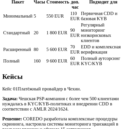
Пакет
Часы
Стоимость
доп.
Подходит для
час
110
Первичная CDD и
Минимальный
5
550 EUR
EUR
базовая KYB
Регулярный
90
мониторинг
Стандартный
20
1 800 EUR
EUR
низкорисковых
клиентов
70
EDD и комплексная
Расширенный
80
5 600 EUR
EUR
верификация
60
Полный аутсорсинг
Полный
160
9 600 EUR
EUR
KYC/KYB
Кейсы
Кейс 01
Платёжный провайдер в Чехии.
Задача:
Чешская PSP-компания с более чем 500 клиентами
нуждалась в KYC/KYB-политиках и внедрении CDD в
соответствии с AMLR 2024/1624.
Решение:
COREDO разработала комплексные процедуры
скрининга, настроила системы мониторинга транзакций в