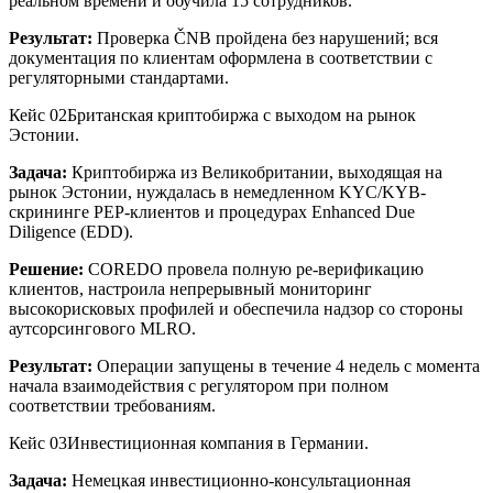
реальном времени и обучила 15 сотрудников.
Результат:
Проверка ČNB пройдена без нарушений; вся
документация по клиентам оформлена в соответствии с
регуляторными стандартами.
Кейс 02
Британская криптобиржа с выходом на рынок
Эстонии.
Задача:
Криптобиржа из Великобритании, выходящая на
рынок Эстонии, нуждалась в немедленном KYC/KYB-
скрининге PEP-клиентов и процедурах Enhanced Due
Diligence (EDD).
Решение:
COREDO провела полную ре-верификацию
клиентов, настроила непрерывный мониторинг
высокорисковых профилей и обеспечила надзор со стороны
аутсорсингового MLRO.
Результат:
Операции запущены в течение 4 недель с момента
начала взаимодействия с регулятором при полном
соответствии требованиям.
Кейс 03
Инвестиционная компания в Германии.
Задача:
Немецкая инвестиционно-консультационная