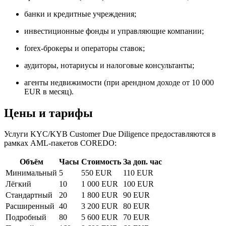
банки и кредитные учреждения;
инвестиционные фонды и управляющие компании;
forex-брокеры и операторы ставок;
аудиторы, нотариусы и налоговые консультанты;
агенты недвижимости (при арендном доходе от 10 000
EUR в месяц).
Цены и тарифы
Услуги KYC/KYB Customer Due Diligence предоставляются в
рамках AML-пакетов COREDO:
Объём
Часы
Стоимость
За доп. час
Минимальный
5
550 EUR
110 EUR
Лёгкий
10
1 000 EUR
100 EUR
Стандартный
20
1 800 EUR
90 EUR
Расширенный
40
3 200 EUR
80 EUR
Подробный
80
5 600 EUR
70 EUR