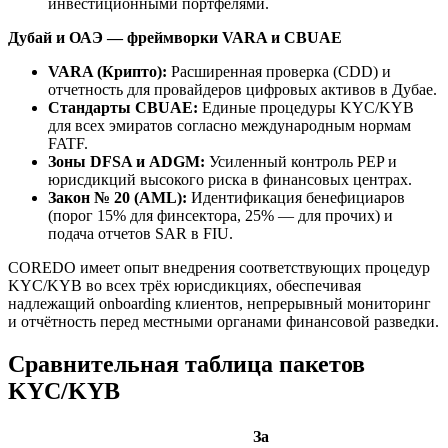
инвестиционными портфелями.
Дубай и ОАЭ — фреймворки VARA и CBUAE
VARA (Крипто):
Расширенная проверка (CDD) и
отчетность для провайдеров цифровых активов в Дубае.
Стандарты CBUAE:
Единые процедуры KYC/KYB
для всех эмиратов согласно международным нормам
FATF.
Зоны DFSA и ADGM:
Усиленный контроль PEP и
юрисдикций высокого риска в финансовых центрах.
Закон № 20 (AML):
Идентификация бенефициаров
(порог 15% для финсектора, 25% — для прочих) и
подача отчетов SAR в FIU.
COREDO имеет опыт внедрения соответствующих процедур
KYC/KYB во всех трёх юрисдикциях, обеспечивая
надлежащий onboarding клиентов, непрерывный мониторинг
и отчётность перед местными органами финансовой разведки.
Сравнительная таблица пакетов
KYC/KYB
За