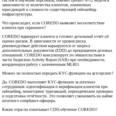
систем и обучение персонала, обычно требует 6–12 недель в
зависимости от количества клиентов, охваченных
юрисдикций и сложности существующей onboarding-
инфраструктуры.
Что происходит, если COREDO выявляет несоответствие
клиента при скрининге?
COREDO маркирует клиента и готовит детальный отчёт об
оценке рисков. В зависимости от уровня риска
рекомендуемые действия варьируются от запроса
дополнительных документов (EDD) до прекращения деловых
отношений. COREDO консультирует по обязательствам в
части Suspicious Activity Report (SAR) при необходимости,
координируя работу с назначенным MLRO.
Можно ли полностью передать KYC-функцию на аутсорсинг?
Да. COREDO выполняет KYC-функции за штатных
сотрудников: идентификация и верификация клиентов при
onboarding, мониторинг транзакций, периодические проверки
и подготовка отчётности. Это позволяет сэкономить на найме
штатного compliance-офицера.
Какие отрасли охватывает CDD-обучение COREDO?