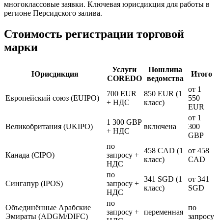
многоклассовые заявки. Ключевая юрисдикция для работы в
регионе Персидского залива.
Стоимость регистрации торговой
марки
Услуги
Пошлина
Юрисдикция
Итого
COREDO
ведомства
от 1
700 EUR
850 EUR (1
Европейский союз (EUIPO)
550
+ НДС
класс)
EUR
от 1
1 300 GBP
Великобритания (UKIPO)
включена
300
+ НДС
GBP
по
458 CAD (1
от 458
Канада (CIPO)
запросу +
класс)
CAD
НДС
по
341 SGD (1
от 341
Сингапур (IPOS)
запросу +
класс)
SGD
НДС
по
Объединённые Арабские
по
запросу +
переменная
Эмираты (ADGM/DIFC)
запросу