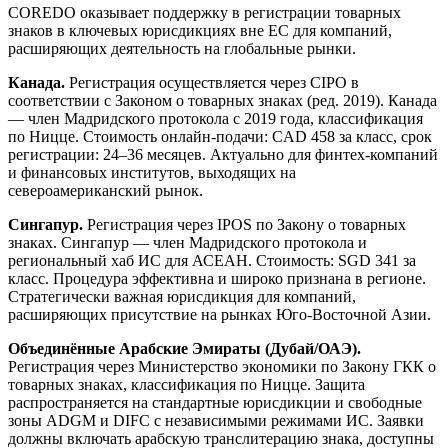
COREDO оказывает поддержку в регистрации товарных
знаков в ключевых юрисдикциях вне ЕС для компаний,
расширяющих деятельность на глобальные рынки.
Канада.
Регистрация осуществляется через CIPO в
соответствии с Законом о товарных знаках (ред. 2019). Канада
— член Мадридского протокола с 2019 года, классификация
по Ницце. Стоимость онлайн-подачи: CAD 458 за класс, срок
регистрации: 24–36 месяцев. Актуально для финтех-компаний
и финансовых институтов, выходящих на
североамериканский рынок.
Сингапур.
Регистрация через IPOS по Закону о товарных
знаках. Сингапур — член Мадридского протокола и
региональный хаб ИС для АСЕАН. Стоимость: SGD 341 за
класс. Процедура эффективна и широко признана в регионе.
Стратегически важная юрисдикция для компаний,
расширяющих присутствие на рынках Юго-Восточной Азии.
Объединённые Арабские Эмираты (Дубай/ОАЭ).
Регистрация через Министерство экономики по Закону ГКК о
товарных знаках, классификация по Ницце. Защита
распространяется на стандартные юрисдикции и свободные
зоны ADGM и DIFC с независимыми режимами ИС. Заявки
должны включать арабскую транслитерацию знака, доступны