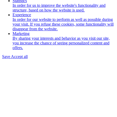
Statistics
In order for us to improve the website's functionality and
structure, based on how the website is used.
Experience
In order for our website to perform as well as possible during
your visit. If you refuse these cookies, some functionality will
disappear from the website.
Marketing
By sharing your interests and behavior as you visit our site,
you increase the chance of seeing personalized content and
offers.
Save
Accept all