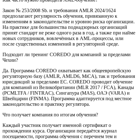
Закон № 253/2008 Sb. и требования AMLR 2024/1624
предполагают регулярность обучения, привязанную к
изменениям в законодательстве и уровню риска организации.
На практике для большинства поднадзорных организаций
принят стандарт не реже одного раза в год, а также при найме
новых сотрудников, вовлечённых в AML-процессы, или
после существенных изменений в регуляторной среде.
Подходит ли тренинг COREDO для компаний за пределами
Чехии?
Да. Программа COREDO охватывает как общеевропейскую
регуляторную базу (AMLR, AMLD6, MiCA), так и требования
юрисдикций за пределами ЕС. COREDO проводит обучение
для компаний из Великобритании (MLR 2017 / FCA), Канады
(PCMLTFA / FINTRAC), Сингапура (MAS), ОАЭ (VARA) и
Швейцарии (FINMA). Программа адаптируется под местное
законодательство и практику регулятора.
Что получает компания по итогам обучения?
Каждый участник получает именной сертификат о
прохождении курса. Организации передаётся журнал
посещаемости, программа обучения с перечнем тем и