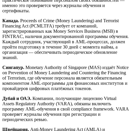
практическое понимание персоналом своих обязанностей —
именно это проверяется через журналы обучения и
сертификаты.
Канада.
Proceeds of Crime (Money Laundering) and Terrorist
Financing Act (PCMLTFA) требует от компаний,
зарегистрированных как Money Services Business (MSB) в
FINTRAC, наличия документированной программы обучения.
Каждый сотрудник, участвующий в AML-процессах, должен
пройти подготовку в течение 30 дней с момента найма, а
организация — обеспечивать периодическое обновление
знаний.
Сингапур.
Monetary Authority of Singapore (MAS) издаёт Notice
on Prevention of Money Laundering and Countering the Financing
of Terrorism, где обучение персонала является обязательным
компонентом AML-программы для финансовых институтов и
провайдеров цифровых платёжных токенов.
Дубай и ОАЭ.
Компании, получающие лицензию Virtual
Assets Regulatory Authority (VARA), обязаны включить
программу AML-обучения в свой compliance framework. VARA
проверяет журналы обучения при регистрации и
периодических ревью.
Швейцария.
Anti-Money Laundering Act (AMLA) и