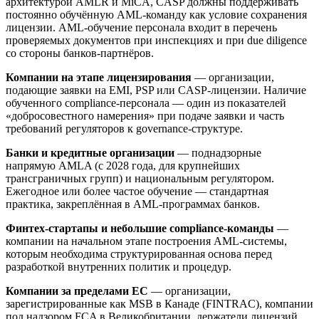
архитектурой AMLR и MiCA, CASP должны поддерживать
постоянно обучённую AML-команду как условие сохранения
лицензии. AML-обучение персонала входит в перечень
проверяемых документов при инспекциях и при due diligence
со стороны банков-партнёров.
Компании на этапе лицензирования
— организации,
подающие заявки на EMI, PSP или CASP-лицензии. Наличие
обученного compliance-персонала — один из показателей
«добросовестного намерения» при подаче заявки и часть
требований регуляторов к governance-структуре.
Банки и кредитные организации
— поднадзорные
напрямую AMLA (с 2028 года, для крупнейших
трансграничных групп) и национальным регулятором.
Ежегодное или более частое обучение — стандартная
практика, закреплённая в AML-программах банков.
Финтех-стартапы и небольшие compliance-команды
—
компании на начальном этапе построения AML-системы,
которым необходима структурированная основа перед
разработкой внутренних политик и процедур.
Компании за пределами ЕС
— организации,
зарегистрированные как MSB в Канаде (FINTRAC), компании
под надзором FCA в Великобритании, держатели лицензий