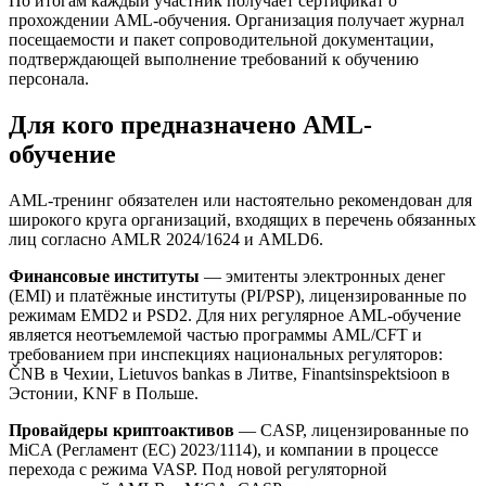
По итогам каждый участник получает сертификат о
прохождении AML-обучения. Организация получает журнал
посещаемости и пакет сопроводительной документации,
подтверждающей выполнение требований к обучению
персонала.
Для кого предназначено AML-
обучение
AML-тренинг обязателен или настоятельно рекомендован для
широкого круга организаций, входящих в перечень обязанных
лиц согласно AMLR 2024/1624 и AMLD6.
Финансовые институты
— эмитенты электронных денег
(EMI) и платёжные институты (PI/PSP), лицензированные по
режимам EMD2 и PSD2. Для них регулярное AML-обучение
является неотъемлемой частью программы AML/CFT и
требованием при инспекциях национальных регуляторов:
ČNB в Чехии, Lietuvos bankas в Литве, Finantsinspektsioon в
Эстонии, KNF в Польше.
Провайдеры криптоактивов
— CASP, лицензированные по
MiCA (Регламент (ЕС) 2023/1114), и компании в процессе
перехода с режима VASP. Под новой регуляторной