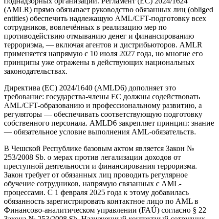
поднадзорных организаций. Регламент (ЕС) 2024/1624
(AMLR) прямо обязывает руководство обязанных лиц (obliged
entities) обеспечить надлежащую AML/CFT-подготовку всех
сотрудников, вовлечённых в реализацию мер по
противодействию отмыванию денег и финансированию
терроризма, — включая агентов и дистрибьюторов. AMLR
применяется напрямую с 10 июля 2027 года, но многие его
принципы уже отражены в действующих национальных
законодательствах.
Директива (ЕС) 2024/1640 (AMLD6) дополняет это
требование: государства-члены ЕС должны содействовать
AML/CFT-образованию и профессиональному развитию, а
регуляторы — обеспечивать соответствующую подготовку
собственного персонала. AMLD6 закрепляет принцип: знание
— обязательное условие выполнения AML-обязательств.
В Чешской Республике базовым актом является Закон №
253/2008 Sb. о мерах против легализации доходов от
преступной деятельности и финансирования терроризма.
Закон требует от обязанных лиц проводить регулярное
обучение сотрудников, напрямую связанных с AML-
процессами. С 1 февраля 2025 года к этому добавилась
обязанность зарегистрировать контактное лицо по AML в
Финансово-аналитическом управлении (FAÚ) согласно § 22
Закона № 253/2008 Sb. Назначенный контактный сотрудник