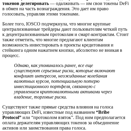
токенов делегировать
— одалживать — им свои токены DeFi
в обмен на часть вознаграждения. Это дает им право
голосовать, управляя этими токенами.
Более того, IOSCO подчеркнула, что многие крупные
централизованные трейдеры дают пользователям четкий путь
к децентрализованным протоколам и смарт-контрактам. Стоит
также отметить, что многие предлагают клиентам
возможность инвестировать в проекты кредитования и
стейкинга одним нажатием кнопки, абсолютно не вникая в
процесс.
Однако, как упоминалось ранее, все еще
существуют серьезные риски, которые включают
конфликт интересов, неожиданные колебания
валютных курсов, потенциальную потерю
инвестиционного портфеля, связанную с
управлением криптовалютными активами через
владение, торговые риски.
Существуют также прямые средства влияния на голоса
управляющих DeFi, известные под названием
“Bribe
Protocol”
или “протоколом взяток”. Под ним предполагается
оплата держателям управляющих токенов за объединение
активов или заимствования права голоса.