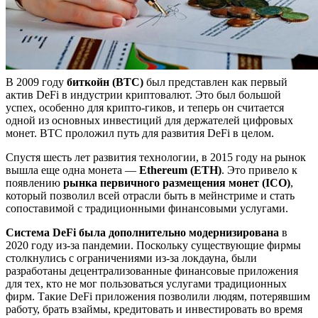
В 2009 году
биткойн (BTC)
был представлен как первый
актив DeFi в индустрии криптовалют. Это был большой
успех, особенно для крипто-гиков, и теперь он считается
одной из основных инвестиций для держателей цифровых
монет. BTC проложил путь для развития DeFi в целом.
Спустя шесть лет развития технологии, в 2015 году на рынок
вышла еще одна монета —
Ethereum (ETH)
. Это привело к
появлению
рынка первичного размещения монет (ICO)
,
который позволил всей отрасли быть в мейнстриме и стать
сопоставимой с традиционными финансовыми услугами.
Система DeFi была дополнительно модернизирована
в
2020 году из-за пандемии. Поскольку существующие фирмы
столкнулись с ограничениями из-за локдауна, были
разработаны децентрализованные финансовые приложения
для тех, кто не мог пользоваться услугами традиционных
фирм. Такие DeFi приложения позволили людям, потерявшим
работу, брать взаймы, кредитовать и инвестировать во время