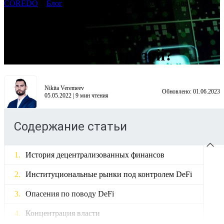
COREDO
>
Блог
>
DeFi: угрожает или находится под
угрозой?
DeFi: угрожает или
находится под угрозой?
Nikita Veremeev
Обновлено:
01.06.2023
05.05.2022
|
9
мин чтения
Содержание статьи
История децентрализованных финансов
Институциональные рынки под контролем DeFi
Опасения по поводу DeFi
Концентрация власти