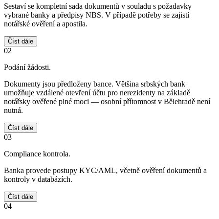
Sestaví se kompletní sada dokumentů v souladu s požadavky
vybrané banky a předpisy NBS. V případě potřeby se zajistí
notářské ověření a apostila.
Číst dále
02
Podání žádosti.
Dokumenty jsou předloženy bance. Většina srbských bank
umožňuje vzdálené otevření účtu pro nerezidenty na základě
notářsky ověřené plné moci — osobní přítomnost v Bělehradě není
nutná.
Číst dále
03
Compliance kontrola.
Banka provede postupy KYC/AML, včetně ověření dokumentů a
kontroly v databázích.
Číst dále
04