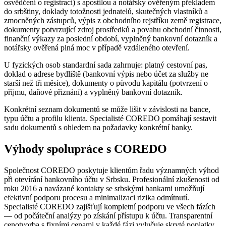
osvědčení o registraci) s apostilou a notářsky ověřeným překladem
do srbštiny, doklady totožnosti jednatelů, skutečných vlastníků a
zmocněných zástupců, výpis z obchodního rejstříku země registrace,
dokumenty potvrzující zdroj prostředků a povahu obchodní činnosti,
finanční výkazy za poslední období, vyplněný bankovní dotazník a
notářsky ověřená plná moc v případě vzdáleného otevření.
U fyzických osob standardní sada zahrnuje: platný cestovní pas,
doklad o adrese bydliště (bankovní výpis nebo účet za služby ne
starší než tři měsíce), dokumenty o původu kapitálu (potvrzení o
příjmu, daňové přiznání) a vyplněný bankovní dotazník.
Konkrétní seznam dokumentů se může lišit v závislosti na bance,
typu účtu a profilu klienta. Specialisté COREDO pomáhají sestavit
sadu dokumentů s ohledem na požadavky konkrétní banky.
Výhody spolupráce s COREDO
Společnost COREDO poskytuje klientům řadu významných výhod
při otevírání bankovního účtu v Srbsku. Profesionální zkušenosti od
roku 2016 a navázané kontakty se srbskými bankami umožňují
efektivní podporu procesu a minimalizaci rizika odmítnutí.
Specialisté COREDO zajišťují kompletní podporu ve všech fázích
— od počáteční analýzy po získání přístupu k účtu. Transparentní
cenotvorba s fixními cenami v každé fázi vylučuje skryté poplatky.