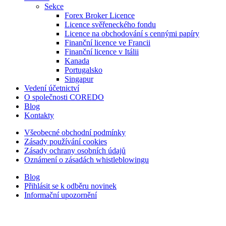
Sekce
Forex Broker Licence
Licence svěřeneckého fondu
Licence na obchodování s cennými papíry
Finanční licence ve Francii
Finanční licence v Itálii
Kanada
Portugalsko
Singapur
Vedení účetnictví
O společnosti COREDO
Blog
Kontakty
Všeobecné obchodní podmínky
Zásady používání cookies
Zásady ochrany osobních údajů
Oznámení o zásadách whistleblowingu
Blog
Přihlásit se k odběru novinek
Informační upozornění