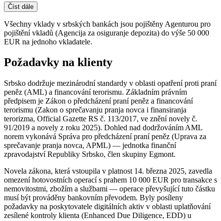
Číst dále
Všechny vklady v srbských bankách jsou pojištěny Agenturou pro
pojištění vkladů (Agencija za osiguranje depozita) do výše 50 000
EUR na jednoho vkladatele.
Požadavky na klienty
Srbsko dodržuje mezinárodní standardy v oblasti opatření proti praní
peněz (AML) a financování terorismu. Základním právním
předpisem je Zákon o předcházení praní peněz a financování
terorismu (Zakon o sprečavanju pranja novca i finansiranja
terorizma, Official Gazette RS č. 113/2017, ve znění novely č.
91/2019 a novely z roku 2025). Dohled nad dodržováním AML
norem vykonává Správa pro předcházení praní peněz (Uprava za
sprečavanje pranja novca, APML) — jednotka finanční
zpravodajství Republiky Srbsko, člen skupiny Egmont.
Novela zákona, která vstoupila v platnost 14. března 2025, zavedla
omezení hotovostních operací s prahem 10 000 EUR pro transakce s
nemovitostmi, zbožím a službami — operace převyšující tuto částku
musí být prováděny bankovním převodem. Byly posíleny
požadavky na poskytovatele digitálních aktiv v oblasti uplatňování
zesílené kontroly klienta (Enhanced Due Diligence, EDD) u