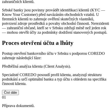
zahraničních klientů.
Srbské banky jsou povinny provádět identifikaci klientů (KYC —
Know Your Customer) před navázáním obchodních vztahů. U
firemních klientů to zahrnuje ověření skutečných vlastníků,
potvrzení zdroje prostředků a povahy obchodní činnosti. Nerezidenti
— zahraniční občané, kteří se v Srbsku zdržují méně než jeden rok
— mohou otevřít účty za podmínky dodržení stanovených postupů.
Proces otevření účtu a lhůty
Postup otevření bankovního účtu v Srbsku s podporou COREDO
zahrnuje následující fáze:
Předběžná analýza klienta (Client Analysis).
Specialisté COREDO posoudí profil klienta, analyzují strukturu
podnikání a určí optimální banku a typ účtu s ohledem na specifika
činnosti klienta.
Číst dále
01
Příprava dokumentů.