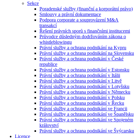
Sekce
Poradenské služby (finanční a korporátní právo)
Smlouvy a právní dokumentace
Podpora corporate a souprovázení M&A
transakcí
Řešení právních sporů s finančními institucemi
Průvodce důsledným dodržováním zákona o
whistleblowingu
Právní služby a ochrana podnikání na Kypru
Právní služby a ochrana podnikání na Slovensku
Právní služby a ochrana podnikání v České
republice
Právní služby a ochrana podnikání v Estonsku
Právní služby a ochrana podnikání v Itálii
Právní služby a ochrana podnikání v Litvě
Právní služby a ochrana podnikání v Lotyšsku
Právní služby a ochrana podnikání v Německu
Právní služby a ochrana podnikání v Polsku
Právní služby a ochrana podnikání v Řecku
Právní služby a ochrana podnikání ve Francii
Právní služby a ochrana podnikání ve Španělsku
Právní služby a ochrana podnikání ve Spojeném
království
Právní služby a ochrana podnikání ve Švýcarsku
Licence