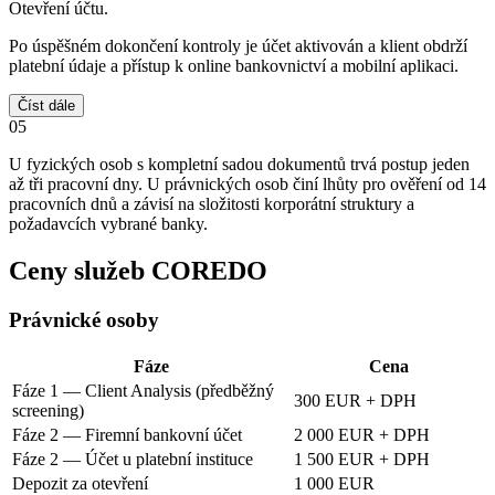
Otevření účtu.
Po úspěšném dokončení kontroly je účet aktivován a klient obdrží
platební údaje a přístup k online bankovnictví a mobilní aplikaci.
Číst dále
05
U fyzických osob s kompletní sadou dokumentů trvá postup jeden
až tři pracovní dny. U právnických osob činí lhůty pro ověření od 14
pracovních dnů a závisí na složitosti korporátní struktury a
požadavcích vybrané banky.
Ceny služeb COREDO
Právnické osoby
Fáze
Cena
Fáze 1 — Client Analysis (předběžný
300 EUR + DPH
screening)
Fáze 2 — Firemní bankovní účet
2 000 EUR + DPH
Fáze 2 — Účet u platební instituce
1 500 EUR + DPH
Depozit za otevření
1 000 EUR