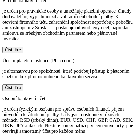
Firemní bankovní účet
je určen pro právnické osoby a umožňuje platební operace, úhrady
dodavatelům, výplatu mezd a zahraničněobchodní platby. K
otevření firemního účtu zahraniční společnost nepotřebuje pobočku
ani zastoupení v Srbsku — postačuje odůvodněný účel, například
smlouva se srbským obchodním partnerem nebo plánované
investice.
Číst dále
Účet u platební instituce (PI account)
je alternativou pro společnosti, které potřebují přístup k platebním
službám bez plnohodnotného bankovního servisu.
Číst dále
Osobní bankovní účet
je určen fyzickým osobám pro správu osobních financí, příjem
převodů a každodenní platby. Účty jsou dostupné v různých
měnách: RSD (srbský dinár), EUR, USD, CHF, GBP, CAD, SEK,
DKK, JPY a dalších. Některé banky nabízejí víceměnové účty, jiné
otevírají samostatný účet pro každou měnu.