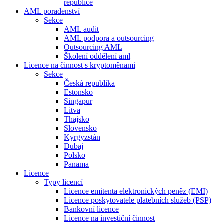
republice
AML poradenství
Sekce
AML audit
AML podpora a outsourcing
Outsourcing AML
Školení oddělení aml
Licence na činnost s kryptoměnami
Sekce
Česká republika
Estonsko
Singapur
Litva
Thajsko
Slovensko
Kyrgyzstán
Dubaj
Polsko
Panama
Licence
Typy licencí
Licence emitenta elektronických peněz (EMI)
Licence poskytovatele platebních služeb (PSP)
Bankovní licence
Licence na investiční činnost