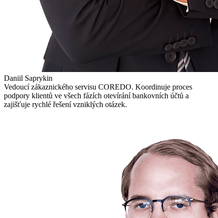
Daniil Saprykin
Vedoucí zákaznického servisu COREDO. Koordinuje proces
podpory klientů ve všech fázích otevírání bankovních účtů a
zajišťuje rychlé řešení vzniklých otázek.