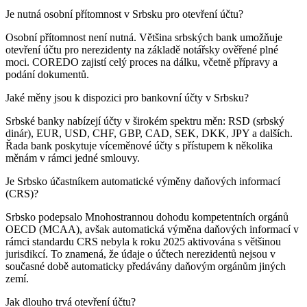
Je nutná osobní přítomnost v Srbsku pro otevření účtu?
Osobní přítomnost není nutná. Většina srbských bank umožňuje
otevření účtu pro nerezidenty na základě notářsky ověřené plné
moci. COREDO zajistí celý proces na dálku, včetně přípravy a
podání dokumentů.
Jaké měny jsou k dispozici pro bankovní účty v Srbsku?
Srbské banky nabízejí účty v širokém spektru měn: RSD (srbský
dinár), EUR, USD, CHF, GBP, CAD, SEK, DKK, JPY a dalších.
Řada bank poskytuje víceměnové účty s přístupem k několika
měnám v rámci jedné smlouvy.
Je Srbsko účastníkem automatické výměny daňových informací
(CRS)?
Srbsko podepsalo Mnohostrannou dohodu kompetentních orgánů
OECD (MCAA), avšak automatická výměna daňových informací v
rámci standardu CRS nebyla k roku 2025 aktivována s většinou
jurisdikcí. To znamená, že údaje o účtech nerezidentů nejsou v
současné době automaticky předávány daňovým orgánům jiných
zemí.
Jak dlouho trvá otevření účtu?