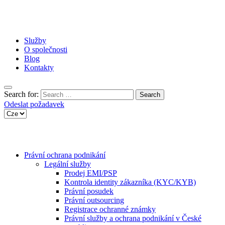
Služby
O společnosti
Blog
Kontakty
Search for:
Odeslat požadavek
Právní ochrana podnikání
Legální služby
Prodej EMI/PSP
Kontrola identity zákazníka (KYC/KYB)
Právní posudek
Právní outsourcing
Registrace ochranné známky
Právní služby a ochrana podnikání v České