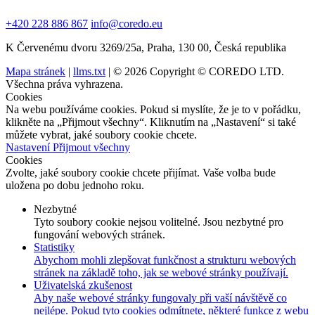
+420 228 886 867
info@coredo.eu
K Červenému dvoru 3269/25a, Praha, 130 00, Česká republika
Mapa stránek
|
llms.txt
| © 2026 Copyright © COREDO LTD.
Všechna práva vyhrazena.
Cookies
Na webu používáme cookies. Pokud si myslíte, že je to v pořádku,
klikněte na „Přijmout všechny“. Kliknutím na „Nastavení“ si také
můžete vybrat, jaké soubory cookie chcete.
Nastavení
Přijmout všechny
Cookies
Zvolte, jaké soubory cookie chcete přijímat. Vaše volba bude
uložena po dobu jednoho roku.
Nezbytné
Tyto soubory cookie nejsou volitelné. Jsou nezbytné pro
fungování webových stránek.
Statistiky
Abychom mohli zlepšovat funkčnost a strukturu webových
stránek na základě toho, jak se webové stránky používají.
Uživatelská zkušenost
Aby naše webové stránky fungovaly při vaší návštěvě co
nejlépe. Pokud tyto cookies odmítnete, některé funkce z webu