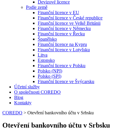
Devizové licence
Podle země
Finanční licence v EU
Finanční licence v České republice
Finanční licence ve Velkě Británii
Finanční licence v Německu
Finanční licence v Řecku
Španělsko
Finanční licence na Kypru
Finanční licence v Lotyšsku
Litva
Estonsko
Finanční licence v Polsku
Polsko (NPI)
Polsko (SPI)
Finanční licence ve Švýcarsku
Účetní služby
O společnosti COREDO
Blog
Kontakty
COREDO
>
Otevření bankovního účtu v Srbsku
Otevření bankovního účtu v Srbsku