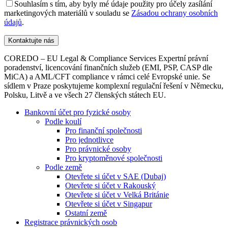
Souhlasím s tím, aby byly mé údaje použity pro účely zasílání
marketingových materiálů v souladu se
Zásadou ochrany osobních
údajů
.
COREDO – EU Legal & Compliance Services Expertní právní
poradenství, licencování finančních služeb (EMI, PSP, CASP dle
MiCA) a AML/CFT compliance v rámci celé Evropské unie. Se
sídlem v Praze poskytujeme komplexní regulační řešení v Německu,
Polsku, Litvě a ve všech 27 členských státech EU.
Bankovní účet pro fyzické osoby
Podle koulí
Pro finanční společnosti
Pro jednotlivce
Pro právnické osoby
Pro kryptoměnové společnosti
Podle země
Otevřete si účet v SAE (Dubaj)
Otevřete si účet v Rakouský
Otevřete si účet v Velká Británie
Otevřete si účet v Singapur
Ostatní země
Registrace právnických osob