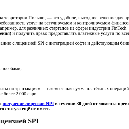
на территории Польши, — это удобное, выгодное решение для п
стребованность услуг на регулируемом и контролируемом финан
апример, для различных стартапов из сферы индустрии FinTech.
ения)
и получить право предоставлять платёжные услуги по все
анию с лицензией SPI с интеграцией софта и действующим бан
способами;
ты по транзакциям — ежемесячная сумма платёжных операций не
 более 2.000 евро.
на
получение лицензии NPI
в течении 30 дней от момента прев
 статуса ещё не имеет.
ицензией SPI