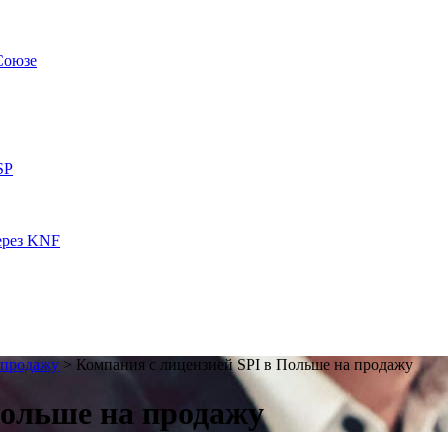
Союзе
SP
ерез KNF
 продажу
>
Компания с лицензией SPI в Польше на продажу
Польше на продажу