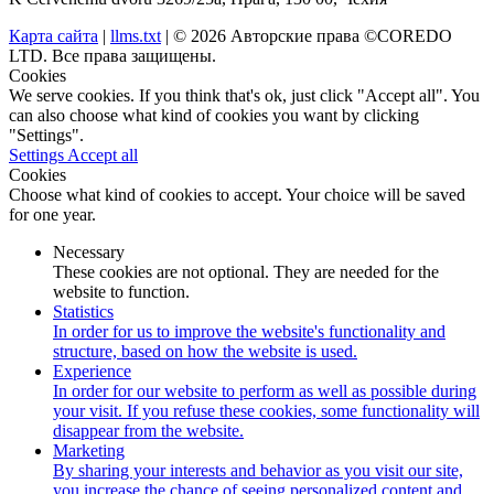
Карта сайта
|
llms.txt
| © 2026 Авторские права ©COREDO
LTD. Все права защищены.
Cookies
We serve cookies. If you think that's ok, just click "Accept all". You
can also choose what kind of cookies you want by clicking
"Settings".
Settings
Accept all
Cookies
Choose what kind of cookies to accept. Your choice will be saved
for one year.
Necessary
These cookies are not optional. They are needed for the
website to function.
Statistics
In order for us to improve the website's functionality and
structure, based on how the website is used.
Experience
In order for our website to perform as well as possible during
your visit. If you refuse these cookies, some functionality will
disappear from the website.
Marketing
By sharing your interests and behavior as you visit our site,
you increase the chance of seeing personalized content and