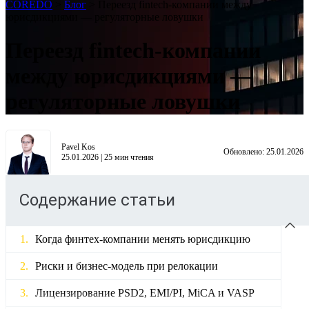
COREDO
>
Блог
>
Переезд fintech-компании между
юрисдикциями — регуляторные ловушки
Переезд fintech-компании
между юрисдикциями —
регуляторные ловушки
Pavel Kos
Обновлено:
25.01.2026
25.01.2026
|
25
мин чтения
Содержание статьи
Когда финтех-компании менять юрисдикцию
Риски и бизнес-модель при релокации
Лицензирование PSD2, EMI/PI, MiCA и VASP