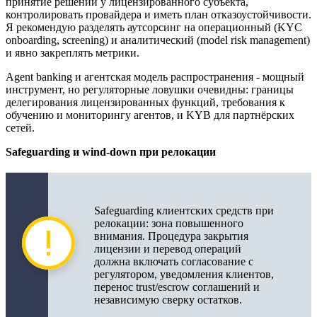
принятие решений у лицензированного субъекта,
контролировать провайдера и иметь план отказоустойчивости.
Я рекомендую разделять аутсорсинг на операционный (KYC
onboarding, screening) и аналитический (model risk management)
и явно закреплять метрики.
Agent banking и агентская модель распространения - мощный
инструмент, но регуляторные ловушки очевидны: границы
делегирования лицензированных функций, требования к
обучению и мониторингу агентов, и KYB для партнёрских
сетей.
Safeguarding и wind-down при релокации
Safeguarding клиентских средств при
релокации: зона повышенного
внимания. Процедура закрытия
лицензии и перевод операций
должна включать согласование с
регулятором, уведомления клиентов,
перенос trust/escrow соглашений и
независимую сверку остатков.