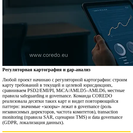
Регуляторная картография и gap-анализ
Любой проект начинаю с регуляторной картографии: строим
карту требований в текущей и целевой юрисдикциях,
сравниваем PSD2/EMI/PI, MiCA/AMLD5–AMLD6, местные
правила safeguarding и governance. Команда COREDO
реализовала десятки таких карт и видит повторяющийся
паттерн: значимые «зазоры» лежат в governance (роль
независимых директоров, частота комитетов), transaction
monitoring (правила SAR, сценарии TMS) и data governance
(GDPR, локализация данных).