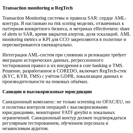
Transaction monitoring и RegTech
Transaction Monitoring системы и правила SAR: сердце AML-
контура. Я настаиваю на risk scoring моделях, отзывчивых к
паттернам конкретного бизнеса, и метриках effectiveness: share
of alerts to SAR, время закрытия алертов, доля эскалаций. AML
monitoring metrics и KPI для CCO закрепляются в политике и
пересматриваются ежеквартально.
Интеграция AML-систем при слияниях и релокации требует
миграции исторических данных, регрессионного
тестирования правил и их внедрения в core banking и TMS.
Решение, разработанное в COREDO, включает RegTech-стек
(KYC, KYB, TMS) с учётом GDPR, локализации данных и
производительности на пиковых объёмах.
Санкции и высокорисковые юрисдикции
Санкционный комплаенс: не только screening по OFAC/EU, но
и политика контроля операций с высокорисковыми
юрисдикциями, мониторинг FATF greylist и локальных
ограничений. Санкционный контур должен подтверждаться
регулярным тестированием, обучением персонала и
независимым аудитом.