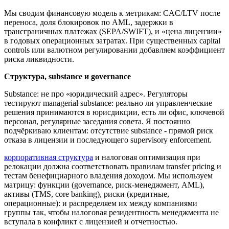
Мы сводим финансовую модель к метрикам: CAC/LTV после
переноса, доля блокировок по AML, задержки в
трансграничных платежах (SEPA/SWIFT), и «цена лицензии»
в годовых операционных затратах. При существенных capital
controls или валютном регулировании добавляем коэффициент
риска ликвидности.
Структура, substance и governance
Substance: не про «юридический адрес». Регуляторы
тестируют managerial substance: реально ли управленческие
решения принимаются в юрисдикции, есть ли офис, ключевой
персонал, регулярные заседания совета. Я постоянно
подчёркиваю клиентам: отсутствие substance - прямой риск
отказа в лицензии и последующего supervisory enforcement.
корпоративная структура
и налоговая оптимизация при
релокации должна соответствовать правилам transfer pricing и
тестам бенефициарного владения доходом. Мы используем
матрицу: функции (governance, риск-менеджмент, AML),
активы (TMS, core banking), риски (кредитные,
операционные): и распределяем их между компаниями
группы так, чтобы налоговая резидентность менеджмента не
вступала в конфликт с лицензией и отчетностью.