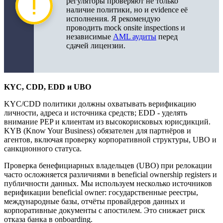
регуляторы проверяют не только
наличие политики, но и evidence её
исполнения. Я рекомендую
проводить mock onsite inspections и
независимые
AML аудиты
перед
сдачей лицензии.
KYC, CDD, EDD и UBO
KYC/CDD политики должны охватывать верификацию
личности, адреса и источника средств; EDD - уделять
внимание PEP и клиентам из высокорисковых юрисдикций.
KYB (Know Your Business) обязателен для партнёров и
агентов, включая проверку корпоративной структуры, UBO и
санкционного статуса.
Проверка бенефициарных владельцев (UBO) при релокации
часто осложняется различиями в beneficial ownership registers и
публичности данных. Мы используем несколько источников
верификации beneficial owner: государственные реестры,
международные базы, отчёты провайдеров данных и
корпоративные документы с апостилем. Это снижает риск
отказа банка в onboarding.