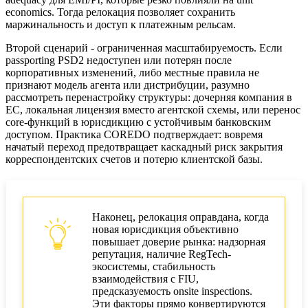
economics. Тогда релокация позволяет сохранить
маржинальность и доступ к платежным рельсам.
Второй сценарий - ограниченная масштабируемость. Если
passporting PSD2 недоступен или потерян после
корпоративных изменений, либо местные правила не
признают модель агента или дистрибуции, разумно
рассмотреть перенастройку структуры: дочерняя компания в
ЕС, локальная лицензия вместо агентской схемы, или перенос
core-функций в юрисдикцию с устойчивым банковским
доступом. Практика COREDO подтверждает: вовремя
начатый переход предотвращает каскадный риск закрытия
корреспондентских счетов и потерю клиентской базы.
Наконец, релокация оправдана, когда
новая юрисдикция объективно
повышает доверие рынка: надзорная
репутация, наличие RegTech-
экосистемы, стабильность
взаимодействия с FIU,
предсказуемость onsite inspections.
Эти факторы прямо конвертируются