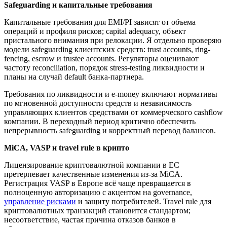
Safeguarding и капитальные требования
Капитальные требования для EMI/PI зависят от объема
операций и профиля рисков; capital adequacy, объект
пристального внимания при релокации. Я отдельно проверяю
модели safeguarding клиентских средств: trust accounts, ring-
fencing, escrow и trustee accounts. Регуляторы оценивают
частоту reconciliation, порядок stress-testing ликвидности и
планы на случай default банка-партнера.
Требования по ликвидности и e-money включают нормативы
по мгновенной доступности средств и независимость
управляющих клиентов средствами от коммерческого cashflow
компании. В переходный период критично обеспечить
непрерывность safeguarding и корректный перевод балансов.
MiCA, VASP и travel rule в крипто
Лицензирование криптовалютной компании в ЕС
претерпевает качественные изменения из-за MiCA.
Регистрация VASP в Европе всё чаще превращается в
полноценную авторизацию с акцентом на governance,
управление рисками
и защиту потребителей. Travel rule для
криптовалютных транзакций становится стандартом;
несоответствие, частая причина отказов банков в