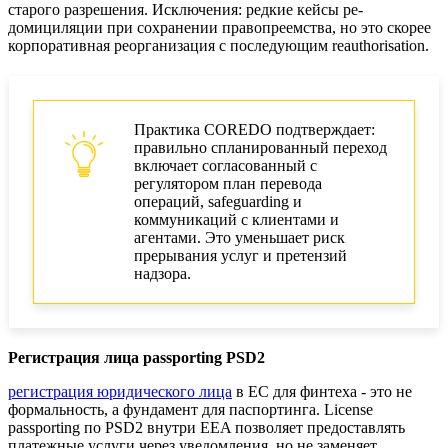
старого разрешения. Исключения: редкие кейсы ре-
домициляции при сохранении правопреемства, но это скорее
корпоративная реорганизация с последующим reauthorisation.
Практика COREDO подтверждает:
правильно спланированный переход
включает согласованный с
регулятором план перевода
операций, safeguarding и
коммуникаций с клиентами и
агентами. Это уменьшает риск
прерывания услуг и претензий
надзора.
Регистрация лица passporting PSD2
регистрация юридического лица
в ЕС для финтеха - это не
формальность, а фундамент для паспортинга. License
passporting по PSD2 внутри EEA позволяет предоставлять
платежные услуги через уведомления, но не заменяет