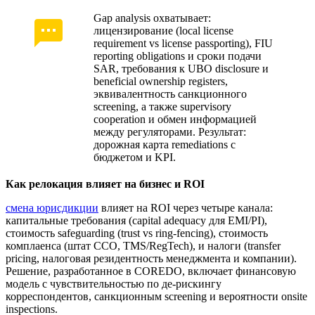
Gap analysis охватывает:
лицензирование (local license
requirement vs license passporting), FIU
reporting obligations и сроки подачи
SAR, требования к UBO disclosure и
beneficial ownership registers,
эквивалентность санкционного
screening, а также supervisory
cooperation и обмен информацией
между регуляторами. Результат:
дорожная карта remediations с
бюджетом и KPI.
Как релокация влияет на бизнес и ROI
смена юрисдикции
влияет на ROI через четыре канала:
капитальные требования (capital adequacy для EMI/PI),
стоимость safeguarding (trust vs ring-fencing), стоимость
комплаенса (штат CCO, TMS/RegTech), и налоги (transfer
pricing, налоговая резидентность менеджмента и компании).
Решение, разработанное в COREDO, включает финансовую
модель с чувствительностью по де-рискингу
корреспондентов, санкционным screening и вероятности onsite
inspections.