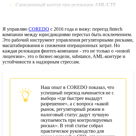
Санкционный контур при релокации AML/CTF
Операционные: данные, платежные рельсы
Налоги и отчетность при корп. управлении
Я управляю
COREDO
с 2016 года и вижу: переезд fintech
компании между юрисдикциями перестал быть исключением.
Это рабочий инструмент управления регуляторными рисками,
M&A и due diligence: стратегии выхода
масштабирования и снижения операционных затрат. Но
каждая релокация финтех-компании - это не только о «новой
Кейсы COREDO: три сценария релокации
лицензии», это о бизнес-модели, substance, AML-контуре и
устойчивости к надзорным стрессам.
Пошаговый план: таймлайн
Чек-лист релокации финтеха
Наш опыт в COREDO показал, что
Роль COREDO как партнёра
успешный переход начинается не с
выбора «где быстрее выдадут
разрешение», а с вопроса «какой
рынок, регуляторный режим и
налоговый статус дадут лучшую
окупаемость при контролируемых
рисках». В этой статье собрал
практическое руководство для