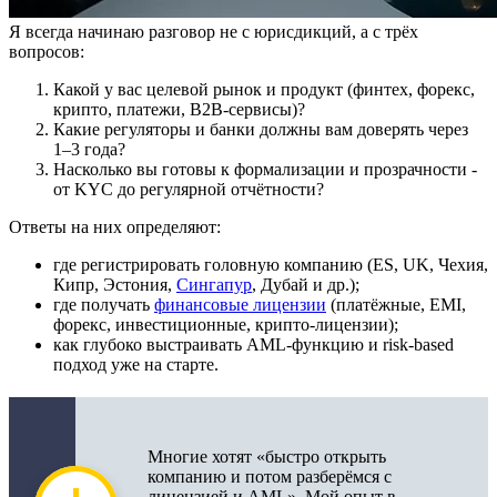
Я всегда начинаю разговор не с юрисдикций, а с трёх
вопросов:
Какой у вас целевой рынок и продукт (финтех, форекс,
крипто, платежи, B2B‑сервисы)?
Какие регуляторы и банки должны вам доверять через
1–3 года?
Насколько вы готовы к формализации и прозрачности -
от KYC до регулярной отчётности?
Ответы на них определяют:
где регистрировать головную компанию (ES, UK, Чехия,
Кипр, Эстония,
Сингапур
, Дубай и др.);
где получать
финансовые лицензии
(платёжные, EMI,
форекс, инвестиционные, крипто‑лицензии);
как глубоко выстраивать AML‑функцию и risk-based
подход уже на старте.
Многие хотят «быстро открыть
компанию и потом разберёмся с
лицензией и AML». Мой опыт в