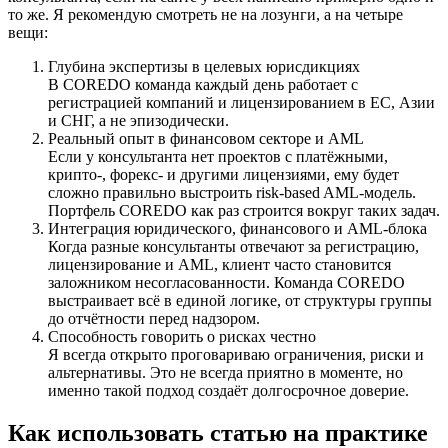
то же. Я рекомендую смотреть не на лозунги, а на четыре
вещи:
Глубина экспертизы в целевых юрисдикциях
В COREDO команда каждый день работает с
регистрацией компаний и лицензированием в ЕС, Азии
и СНГ, а не эпизодически.
Реальный опыт в финансовом секторе и AML
Если у консультанта нет проектов с платёжными,
крипто‑, форекс‑ и другими лицензиями, ему будет
сложно правильно выстроить risk-based AML‑модель.
Портфель COREDO как раз строится вокруг таких задач.
Интеграция юридического, финансового и AML‑блока
Когда разные консультанты отвечают за регистрацию,
лицензирование и AML, клиент часто становится
заложником несогласованности. Команда COREDO
выстраивает всё в единой логике, от структуры группы
до отчётности перед надзором.
Способность говорить о рисках честно
Я всегда открыто проговариваю ограничения, риски и
альтернативы. Это не всегда приятно в моменте, но
именно такой подход создаёт долгосрочное доверие.
Как использовать статью на практике