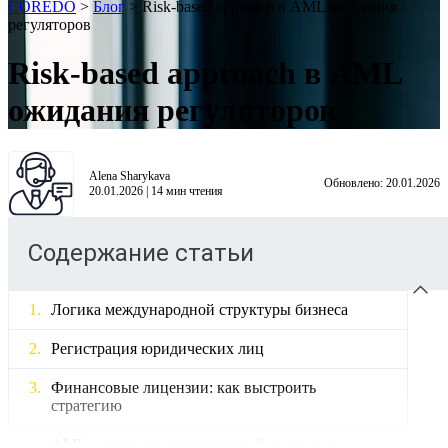
COREDO
>
Блог
>
Risk-based approach в AML ожидания
регуляторов
Risk-based approach в AML
ожидания регуляторов
Alena Sharykava
Обновлено:
20.01.2026
20.01.2026
|
14
мин чтения
Содержание статьи
Логика международной структуры бизнеса
Регистрация юридических лиц
Финансовые лицензии: как выстроить
стратегию
AML и риск-ориентированный подход на