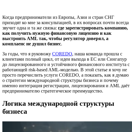
практике
Юридическое и операционное сопровождение
Когда предприниматели из Европы, Азии и стран СНГ
после старта
приходят ко мне за консультацией, в их вопросах почти всегда
звучит одна и та же связка:
где зарегистрировать компанию,
Комплексный проект в COREDO: от идеи до
как получить нужную финансовую лицензию и как
бизнеса
выстроить AML так, чтобы регулятор доверял, а
комплаенс не душил бизнес
.
На что обратить внимание при выборе партнёра
За годы, что я руковожу
COREDO
, наша команда прошла с
клиентами полный цикл, от идеи выхода в ЕС или Сингапур
Как использовать статью на практике
до лицензированного и устойчивого финансового института с
работающей risk-based AML‑моделью. В этой статье я хочу не
просто перечислить услуги COREDO, а показать, как я думаю
о стратегии международной структуры бизнеса и почему
именно интеграция регистрации, лицензирования и AML даёт
предпринимателю стратегическое преимущество.
Логика международной структуры
бизнеса