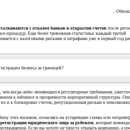
Обнов
талкиваются с отказом банков в открытии счетов
после реги
nce-процедур. Еще более тревожная статистика: каждый третий
кивается с налоговыми рисками и штрафами уже в первый год р
истрации бизнеса за границей?
 чем когда-либо: меняющиеся регуляторные требования, ужест
вания к substance и прозрачности корпоративной структуры. Ош
 но и к блокировке счетов, репутационным рискам и невозможн
ину этих вызовов, полагаясь на устаревшие схемы или непров
регистрации юридического лица за рубежом
, которые команд
дотвращения. Если вы хотите не просто открыть компанию, а по