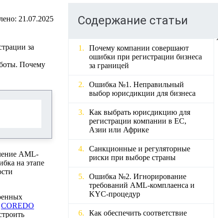
Содержание статьи
лено:
21.07.2025
страции за
Почему компании совершают
ошибки при регистрации бизнеса
аботы. Почему
за границей
Ошибка №1. Неправильный
выбор юрисдикции для бизнеса
Как выбрать юрисдикцию для
регистрации компании в ЕС,
Азии или Африке
Санкционные и регуляторные
очение AML-
риски при выборе страны
ибка на этапе
ости
Ошибка №2. Игнорирование
требований AML-комплаенса и
KYC-процедур
еренных
а
COREDO
Как обеспечить соответствие
строить