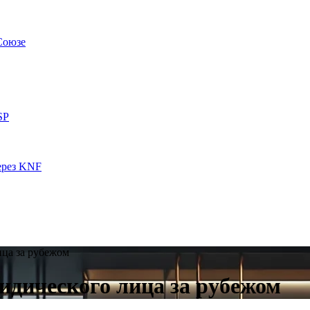
Союзе
SP
ерез KNF
ица за рубежом
идического лица за рубежом