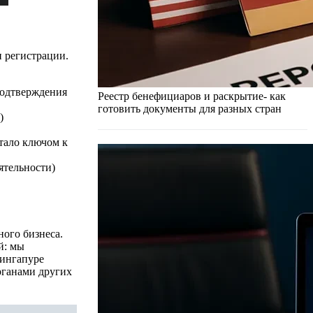
и регистрации.
подтверждения
Реестр бенефициаров и раскрытие- как
готовить документы для разных стран
)
тало ключом к
ятельности)
ого бизнеса.
й: мы
Сингапуре
рганами других