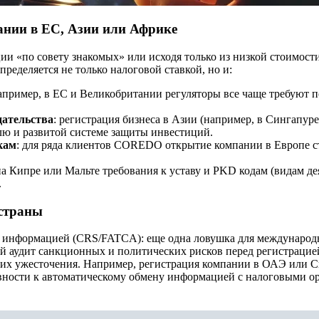
нии в ЕС, Азии или Африке
и «по совету знакомых» или исходя только из низкой стоимост
еделяется не только налоговой ставкой, но и:
например, в ЕС и Великобритании регуляторы все чаще требуют 
дательства
: регистрация бизнеса в Азии (например, в Сингапуре
лю и развитой системе защиты инвестиций.
кам
: для ряда клиентов COREDO открытие компании в Европе с
на Кипре или Мальте требования к уставу и PKD кодам (видам де
.
страны
 информацией (CRS/FATCA): еще одна ловушка для международн
й аудит санкционных и политических рисков перед регистрацие
ь их ужесточения. Например, регистрация компании в ОАЭ или 
овности к автоматическому обмену информацией с налоговыми о