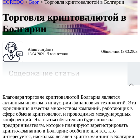
COREDO
>
Блог
>
Торговля криптовалютой в Болгарии
Торговля криптовалютой в
Болгарии
Alena Sharykava
Обновлено:
13.03.2023
18.04.2021
|
5
мин чтения
Содержание статьи
Благодаря торговле криптовалютой Болгария является
активным игроком в индустрии финансовых технологий. Эта
юрисдикция известна множеством компаний, работающих в
сфере обмена криптовалют, и проводимых международных
конференций. Эта статья обязательно будет полезна
предпринимателям, которые планируют зарегистрировать
крипто-компанию в Болгарии; особенно для тех, кто
интересуется, насколько легален крипто-майнинг в Болгарии.