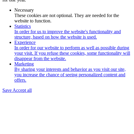
Necessary
These cookies are not optional. They are needed for the
website to function.
Statistics
In order for us to improve the website's functionality and
structure, based on how the website is used.
Experience
In order for our website to perform as well as possible during
your visit. If you refuse these cookies, some functionality will
disappear from the website.
Marketing
By sharing your interests and behavior as you visit our site,
you increase the chance of seeing personalized content and
offers.
Save
Accept all