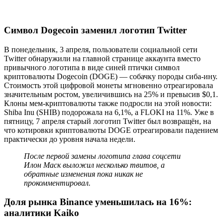
Швейцарский госбанк PostFinance объявил о
добавлении поддержки криптовалют
Символ Dogecoin заменил логотип Twitter
В понедельник, 3 апреля, пользователи социальной сети
Twitter обнаружили на главной странице аккаунта вместо
привычного логотипа в виде синей птички символ
криптовалюты Dogecoin (DOGE) — собачку породы сиба-ину.
Стоимость этой цифровой монеты мгновенно отреагировала
значительным ростом, увеличившись на 25% и превысив $0,1.
Клоны мем-криптовалюты также подросли на этой новости:
Shiba Inu (SHIB) подорожала на 6,1%, а FLOKI на 11%. Уже в
пятницу, 7 апреля старый логотип Twitter был возвращён, на
что котировки криптовалюты DOGE отреагировали падением
практически до уровня начала недели.
После первой замены логотипа глава соцсети
Илон Маск выложил несколько твитов, а
обратные изменения пока никак не
прокомментировал.
Доля рынка Binance уменьшилась на 16%:
аналитики Kaiko