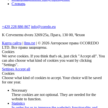
Словарь
+420 228 886 867
info@coredo.eu
K Cervenemu dvoru 3269/25a, Прага, 130 00, Чехия
Карта сайта
|
llms.txt
| © 2026 Авторские права ©COREDO
LTD. Все права защищены.
Cookies
We serve cookies. If you think that's ok, just click "Accept all". You
can also choose what kind of cookies you want by clicking
"Settings".
Settings
Accept all
Cookies
Choose what kind of cookies to accept. Your choice will be saved
for one year.
Necessary
These cookies are not optional. They are needed for the
website to function.
Statistics
In order for us to improve the website's functionality and