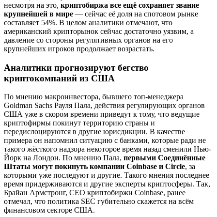
несмотря на это,
криптобиржа все ещё сохраняет звание
крупнейшей в мире
— сейчас её доля на спотовом рынке
составляет 54%. В целом аналитики отмечают, что
американский крипторынок сейчас достаточно уязвим, а
давление со стороны регулятивных органов на его
крупнейших игроков продолжает возрастать.
Аналитики прогнозируют бегство
криптокомпаний из США
По мнению макроинвестора, бывшего топ-менеджера
Goldman Sachs Рауля Пала, действия регулирующих органов
США уже в скором времени приведут к тому, что ведущие
криптофирмы покинут территорию страны и
передислоцируются в другие юрисдикции. В качестве
примера он напомнил ситуацию с банками, которые ради не
такого жёсткого надзора некоторое время назад сменили Нью-
Йорк на Лондон. По мнению Пала,
первыми Соединённые
Штаты могут покинуть компании Coinbase и Circle
, за
которыми уже последуют и другие. Такого мнения последнее
время придерживаются и другие эксперты криптосферы. Так,
Брайан Армстронг, CEO криптобиржи Coinbase, ранее
отмечал, что политика SEC губительно скажется на всём
финансовом секторе США.