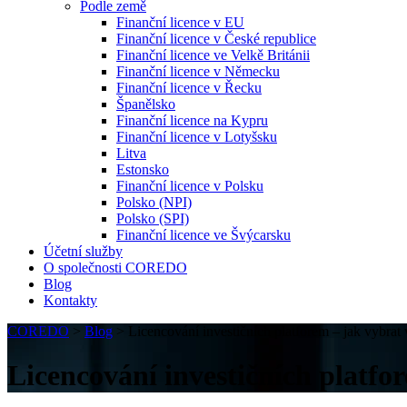
Podle země
Finanční licence v EU
Finanční licence v České republice
Finanční licence ve Velkě Británii
Finanční licence v Německu
Finanční licence v Řecku
Španělsko
Finanční licence na Kypru
Finanční licence v Lotyšsku
Litva
Estonsko
Finanční licence v Polsku
Polsko (NPI)
Polsko (SPI)
Finanční licence ve Švýcarsku
Účetní služby
O společnosti COREDO
Blog
Kontakty
COREDO
>
Blog
>
Licencování investičních platforem – jak vybra
Licencování investičních platf