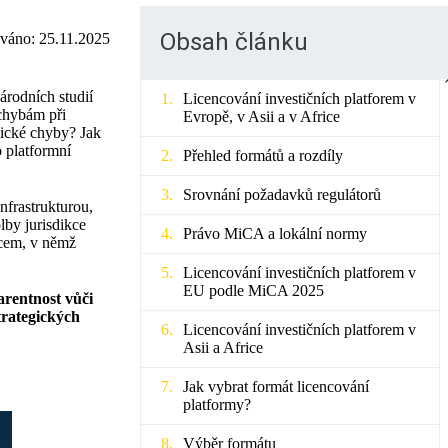
Obsah článku
ováno:
25.11.2025
árodních studií
Licencování investičních platforem v
 chybám při
Evropě, v Asii a v Africe
pické chyby? Jak
 platformní
Přehled formátů a rozdíly
Srovnání požadavků regulátorů
infrastrukturou,
lby jurisdikce
Právo MiCA a lokální normy
dcem, v němž
Licencování investičních platforem v
EU podle MiCA 2025
arentnost vůči
trategických
Licencování investičních platforem v
Asii a Africe
Jak vybrat formát licencování
platformy?
Výběr formátu