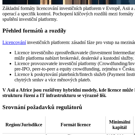
Základní formáty licencování investičních platforem v Evropě, Asii a
operací a specifik kontrol. Pochopení klíčových rozdílů mezi formáty 
spuštění investiční platformy.
Přehled formátů a rozdíly
Licencování
investičních platforem: zásadní fáze pro vstup na mezin
Licence investičního zprostředkovatele (Investment Intermediar
může platforma nabízet brokerské, dealerské a kustodní služby.
Licence provozovatele investiční platformy (Crowdfunding/Inve
pre-IPO, peer-to-peer a equity crowdfunding, zejména v Česku
Licence k poskytování platebních/fintech služeb (Payment Inst
chytrých smluv a více měnových plateb.
V Asii a Africe jsou rozšířeny hybridní modely, kde licence může
strukturu řízení a IT infrastrukturu se výrazně liší.
Srovnání požadavků regulátorů
Minimální
Region/Jurisdikce
Formát licence
kapitál