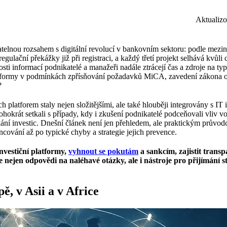
Aktualiz
atelnou rozsahem s digitální revolucí v bankovním sektoru: podle mezin
gulační překážky již při registraci, a každý třetí projekt selhává kvůli
i informací podnikatelé a manažeři nadále ztrácejí čas a zdroje na ty
í platformy v podmínkách zpřísňování požadavků MiCA, zavedení zákona o
?
 platforem staly nejen složitějšími, ale také hlouběji integrovány s IT 
hokrát setkali s případy, kdy i zkušení podnikatelé podceňovali vliv vo
lákání investic. Dnešní článek není jen přehledem, ale praktickým průvo
ování až po typické chyby a strategie jejich prevence.
nvestiční platformy,
vyhnout se pokutám
a sankcím, zajistit transp
 nejen odpovědi na naléhavé otázky, ale i nástroje pro přijímání s
ě, v Asii a v Africe