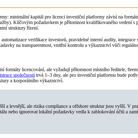
my: minimální kapitál pro licenci investiční platformy závisí na formá
lužby). Klíčovým požadavkem je přítomnost kvalifikovaného vedení s 
tní struktury řízení.
utomatizace verifikace investorů, pravidelné interní audity, integrace
davky na transparentnost, vnitřní kontrolu a výkaznictví vůči regulát
í formáty licencování, ale vyžadují přítomnost místního ředitele, firem
istrace společnosti
trvá 1–3 dny, ale pro investiční platformu bude pot
ktury a korporátního výkaznictví.
í a levnější, ale rizika compliance a offshore struktur jsou vyšší. V pr
álu nebo ignorovat lokální požadavky vedla k zablokování účtů a zamí