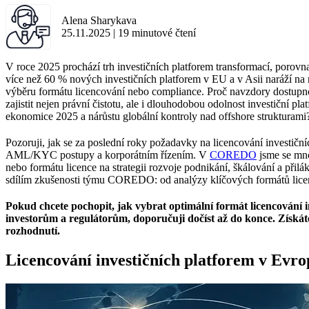
Alena Sharykava
25.11.2025
|
19
minutové čtení
V roce 2025 prochází trh investičních platforem transformací, porovn
více než 60 % nových investičních platforem v EU a v Asii naráží na re
výběru formátu licencování nebo compliance. Proč navzdory dostupnost
zajistit nejen právní čistotu, ale i dlouhodobou odolnost investičn
ekonomice 2025 a nárůstu globální kontroly nad offshore strukturami
Pozoruji, jak se za poslední roky požadavky na licencování investičních
AML/KYC postupy a korporátním řízením. V
COREDO
jsme se mno
nebo formátu licence na strategii rozvoje podnikání, škálování a při
sdílím zkušenosti týmu COREDO: od analýzy klíčových formátů licenc
Pokud chcete pochopit, jak vybrat optimální formát licencování i
investorům a regulátorům, doporučuji dočíst až do konce. Získáte
rozhodnutí.
Licencování investičních platforem v Evrop