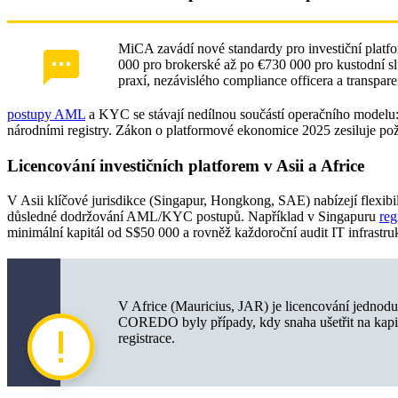
MiCA zavádí nové standardy pro investiční platfor
000 pro brokerské až po €730 000 pro kustodní s
praxí, nezávislého compliance officera a transparen
postupy AML
a KYC se stávají nedílnou součástí operačního modelu: a
národními registry. Zákon o platformové ekonomice 2025 zesiluje poža
Licencování investičních platforem v Asii a Africe
V Asii klíčové jurisdikce (Singapur, Hongkong, SAE) nabízejí flexibiln
důsledné dodržování AML/KYC postupů. Například v Singapuru
reg
minimální kapitál od S$50 000 a rovněž každoroční audit IT infrastru
V Africe (Mauricius, JAR) je licencování jednodušš
COREDO byly případy, kdy snaha ušetřit na kapit
registrace.