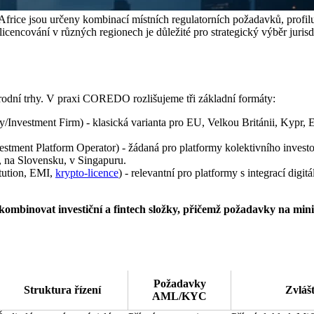
 Africe jsou určeny kombinací místních regulatorních požadavků, profi
licencování v různých regionech je důležité pro strategický výběr juris
árodní trhy. V praxi COREDO rozlišujeme tři základní formáty:
y/Investment Firm) - klasická varianta pro EU, Velkou Británii, Kypr, 
stment Platform Operator) - žádaná pro platformy kolektivního investo
, na Slovensku, v Singapuru.
itution, EMI,
krypto-licence
) - relevantní pro platformy s integrací digitá
 kombinovat investiční a fintech složky, přičemž požadavky na mini
Požadavky
Struktura řízení
Zvlášt
AML/KYC