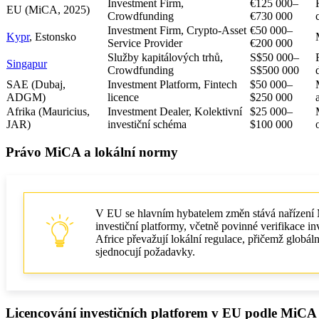
Investment Firm,
€125 000–
EU (MiCA, 2025)
Crowdfunding
€730 000
Investment Firm, Crypto-Asset
€50 000–
Kypr
, Estonsko
Service Provider
€200 000
Služby kapitálových trhů,
S$50 000–
Singapur
Crowdfunding
S$500 000
SAE (Dubaj,
Investment Platform, Fintech
$50 000–
ADGM)
licence
$250 000
Afrika (Mauricius,
Investment Dealer, Kolektivní
$25 000–
JAR)
investiční schéma
$100 000
Právo MiCA a lokální normy
V EU se hlavním hybatelem změn stává nařízení 
investiční platformy, včetně povinné verifikace 
Africe převažují lokální regulace, přičemž glob
sjednocují požadavky.
Licencování investičních platforem v EU podle MiCA