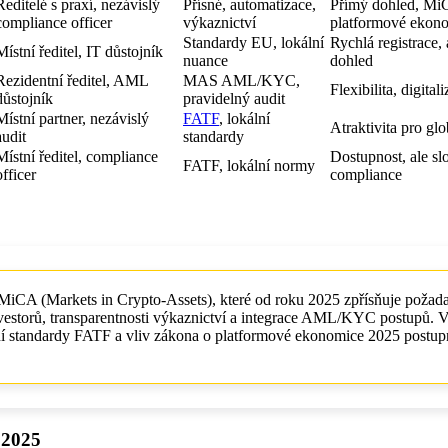
Ředitelé s praxí, nezávislý
Přísné, automatizace,
Přímý dohled, Mi
compliance officer
výkaznictví
platformové ekon
Standardy EU, lokální
Rychlá registrace,
Místní ředitel, IT důstojník
nuance
dohled
Rezidentní ředitel, AML
MAS AML/KYC,
Flexibilita, digita
důstojník
pravidelný audit
Místní partner, nezávislý
FATF
, lokální
Atraktivita pro glo
audit
standardy
Místní ředitel, compliance
Dostupnost, ale slo
FATF, lokální normy
officer
compliance
MiCA (Markets in Crypto-Assets), které od roku 2025 zpřísňuje požad
investorů, transparentnosti výkaznictví a integrace AML/KYC postupů. V
ální standardy FATF a vliv zákona o platformové ekonomice 2025 postup
 2025