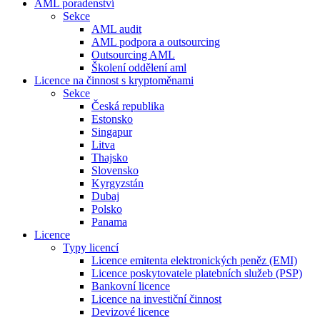
AML poradenství
Sekce
AML audit
AML podpora a outsourcing
Outsourcing AML
Školení oddělení aml
Licence na činnost s kryptoměnami
Sekce
Česká republika
Estonsko
Singapur
Litva
Thajsko
Slovensko
Kyrgyzstán
Dubaj
Polsko
Panama
Licence
Typy licencí
Licence emitenta elektronických peněz (EMI)
Licence poskytovatele platebních služeb (PSP)
Bankovní licence
Licence na investiční činnost
Devizové licence