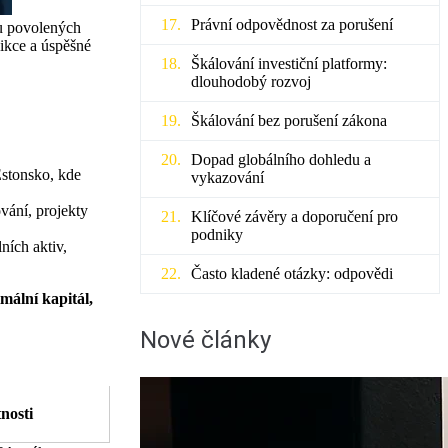
Právní odpovědnost za porušení
lu povolených
dikce a úspěšné
Škálování investiční platformy:
dlouhodobý rozvoj
Škálování bez porušení zákona
Dopad globálního dohledu a
Estonsko, kde
vykazování
vání, projekty
Klíčové závěry a doporučení pro
podniky
lních aktiv,
Často kladené otázky: odpovědi
mální kapitál,
Nové články
nosti