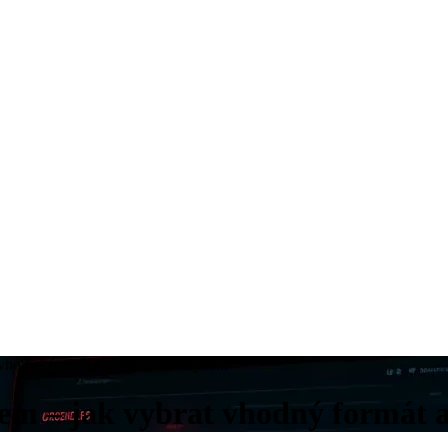
t vhodný formát a vyhnout se chybám
orem – jak vybrat vhodný formát