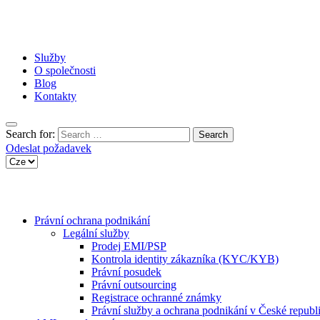
Služby
O společnosti
Blog
Kontakty
Search for:
Odeslat požadavek
Právní ochrana podnikání
Legální služby
Prodej EMI/PSP
Kontrola identity zákazníka (KYC/KYB)
Právní posudek
Právní outsourcing
Registrace ochranné známky
Právní služby a ochrana podnikání v České republ