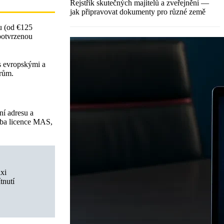
Rejstřík skutečných majitelů a zveřejnění —
jak připravovat dokumenty pro různé země
tu (od €125
potvrzenou
 s evropskými a
orům.
ní adresu a
řeba licence MAS,
axi
tnutí