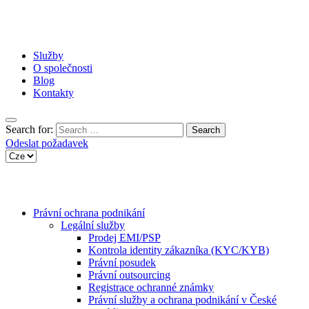
Služby
O společnosti
Blog
Kontakty
Search for:
Odeslat požadavek
Právní ochrana podnikání
Legální služby
Prodej EMI/PSP
Kontrola identity zákazníka (KYC/KYB)
Právní posudek
Právní outsourcing
Registrace ochranné známky
Právní služby a ochrana podnikání v České