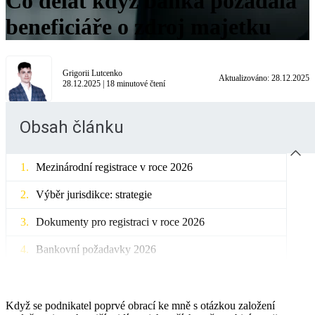
Co dělat když banka požádala
beneficiáře o zdroj majetku
Grigorii Lutcenko
Aktualizováno:
28.12.2025
28.12.2025
|
18
minutové čtení
Obsah článku
Mezinárodní registrace v roce 2026
Výběr jurisdikce: strategie
Dokumenty pro registraci v roce 2026
Bankovní požadavky 2026
Soulad s AML: od teorie k praxi
Registrace společností se zahraničními zakladateli:
Když se podnikatel poprvé obrací ke mně s otázkou založení