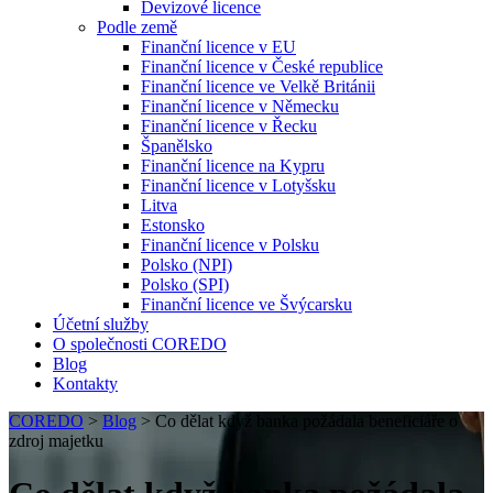
Devizové licence
Podle země
Finanční licence v EU
Finanční licence v České republice
Finanční licence ve Velkě Británii
Finanční licence v Německu
Finanční licence v Řecku
Španělsko
Finanční licence na Kypru
Finanční licence v Lotyšsku
Litva
Estonsko
Finanční licence v Polsku
Polsko (NPI)
Polsko (SPI)
Finanční licence ve Švýcarsku
Účetní služby
O společnosti COREDO
Blog
Kontakty
COREDO
>
Blog
>
Co dělat když banka požádala beneficiáře o
zdroj majetku