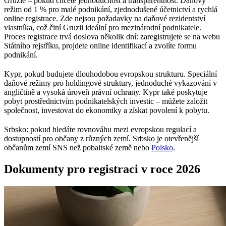
Gruzie – pokud chcete jednoduchost a transparentnost. Daňový
režim od 1 % pro malé podnikání, zjednodušené účetnictví a rychlá
online registrace. Zde nejsou požadavky na daňové rezidentství
vlastníka, což činí Gruzii ideální pro mezinárodní podnikatele.
Proces registrace trvá doslova několik dní: zaregistrujete se na webu
Státního rejstříku, projdete online identifikací a zvolíte formu
podnikání.
Kypr, pokud budujete dlouhodobou evropskou strukturu. Speciální
daňové režimy pro holdingové struktury, jednoduché vykazování v
angličtině a vysoká úroveň právní ochrany. Kypr také poskytuje
pobyt prostřednictvím podnikatelských investic – můžete založit
společnost, investovat do ekonomiky a získat povolení k pobytu.
Srbsko: pokud hledáte rovnováhu mezi evropskou regulací a
dostupností pro občany z různých zemí. Srbsko je otevřenější
občanům zemí SNS než pobaltské země nebo
Polsko
.
Dokumenty pro registraci v roce 2026