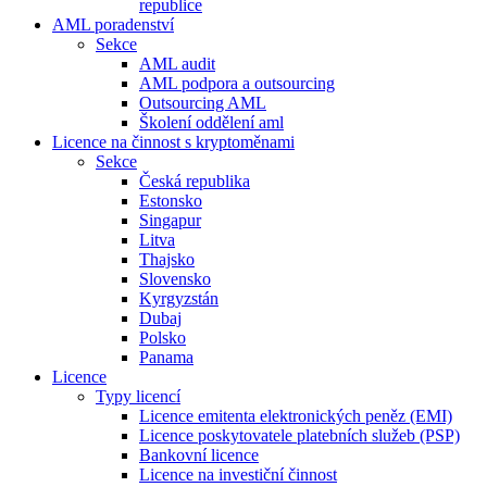
republice
AML poradenství
Sekce
AML audit
AML podpora a outsourcing
Outsourcing AML
Školení oddělení aml
Licence na činnost s kryptoměnami
Sekce
Česká republika
Estonsko
Singapur
Litva
Thajsko
Slovensko
Kyrgyzstán
Dubaj
Polsko
Panama
Licence
Typy licencí
Licence emitenta elektronických peněz (EMI)
Licence poskytovatele platebních služeb (PSP)
Bankovní licence
Licence na investiční činnost