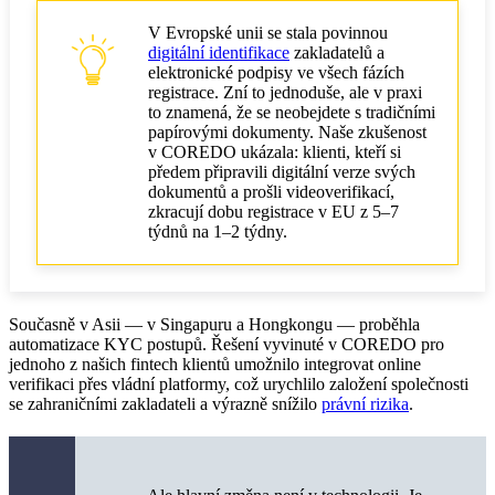
V Evropské unii se stala povinnou
digitální identifikace
zakladatelů a
elektronické podpisy ve všech fázích
registrace. Zní to jednoduše, ale v praxi
to znamená, že se neobejdete s tradičními
papírovými dokumenty. Naše zkušenost
v COREDO ukázala: klienti, kteří si
předem připravili digitální verze svých
dokumentů a prošli videoverifikací,
zkracují dobu registrace v EU z 5–7
týdnů na 1–2 týdny.
Současně v Asii — v Singapuru a Hongkongu — proběhla
automatizace KYC postupů. Řešení vyvinuté v COREDO pro
jednoho z našich fintech klientů umožnilo integrovat online
verifikaci přes vládní platformy, což urychlilo založení společnosti
se zahraničními zakladateli a výrazně snížilo
právní rizika
.