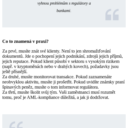
vyhnou problémům s regulátory a
bankami.
Co to znamená v praxi?
Za prvé, musíte znát své klienty. Není to jen shromažďování
dokumentů. Jde o pochopení jejich podnikání, zdrojů jejich příjmů,
jejich reputace. Pokud klient působí v sektoru s vysokým rizikem
(např. v kryptoměnách nebo v drahých kovech), požadavky jsou
ještě přísnější.
Za druhé, musíte monitorovat transakce. Pokud zaznamenáte
neobvyklou aktivitu, musíte ji prošetřit. Pokud uvidíte známky praní
špinavých peněz, musíte o tom informovat regulátora.
Za třetí, musíte školit svůj tým. Vaši zaměstnanci musí rozumět
tomu, proč je AML-kompliance důležitá, a jak ji dodržovat.