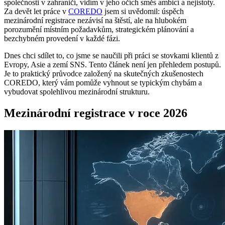
požadavky
společnosti v zahraničí, vidím v jeho očích směs ambicí a nejistoty.
Za devět let práce v
COREDO
jsem si uvědomil: úspěch
mezinárodní registrace nezávisí na štěstí, ale na hlubokém
Termíny registrace: reálná čísla
porozumění místním požadavkům, strategickém plánování a
bezchybném provedení v každé fázi.
Vzdálená registrace: výhody a nevýhody
Dnes chci sdílet to, co jsme se naučili při práci se stovkami klientů z
Daňové plánování od samého začátku
Evropy, Asie a zemí SNS. Tento článek není jen přehledem postupů.
Je to praktický průvodce založený na skutečných zkušenostech
Po registraci: co dělat?
COREDO, který vám pomůže vyhnout se typickým chybám a
vybudovat spolehlivou mezinárodní strukturu.
Mezinárodní registrace v roce 2026