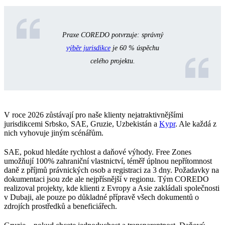
Praxe COREDO potvrzuje: správný
výběr jurisdikce
je 60 % úspěchu
celého projektu.
V roce 2026 zůstávají pro naše klienty nejatraktivnějšími
jurisdikcemi Srbsko, SAE, Gruzie, Uzbekistán a
Kypr
. Ale každá z
nich vyhovuje jiným scénářům.
SAE, pokud hledáte rychlost a daňové výhody. Free Zones
umožňují 100% zahraniční vlastnictví, téměř úplnou nepřítomnost
daně z příjmů právnických osob a registraci za 3 dny. Požadavky na
dokumentaci jsou zde ale nejpřísnější v regionu. Tým COREDO
realizoval projekty, kde klienti z Evropy a Asie zakládali společnosti
v Dubaji, ale pouze po důkladné přípravě všech dokumentů o
zdrojích prostředků a beneficiářech.