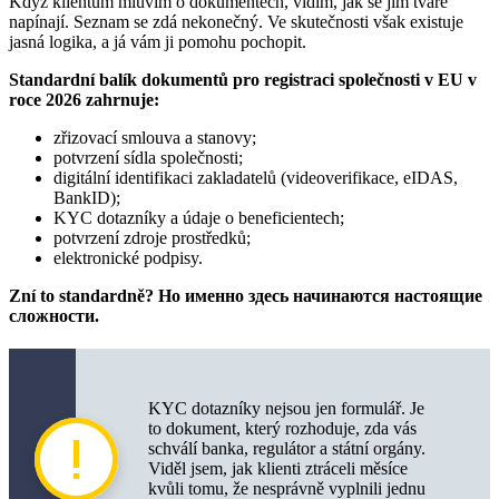
Když klientům mluvím o dokumentech, vidím, jak se jim tváře
napínají. Seznam se zdá nekonečný. Ve skutečnosti však existuje
jasná logika, a já vám ji pomohu pochopit.
Standardní balík dokumentů pro registraci společnosti v EU v
roce 2026 zahrnuje:
zřizovací smlouva a stanovy;
potvrzení sídla společnosti;
digitální identifikaci zakladatelů (videoverifikace, eIDAS,
BankID);
KYC dotazníky a údaje o beneficientech;
potvrzení zdroje prostředků;
elektronické podpisy.
Zní to standardně? Но именно здесь начинаются настоящие
сложности.
KYC dotazníky nejsou jen formulář. Je
to dokument, který rozhoduje, zda vás
schválí banka, regulátor a státní orgány.
Viděl jsem, jak klienti ztráceli měsíce
kvůli tomu, že nesprávně vyplnili jednu