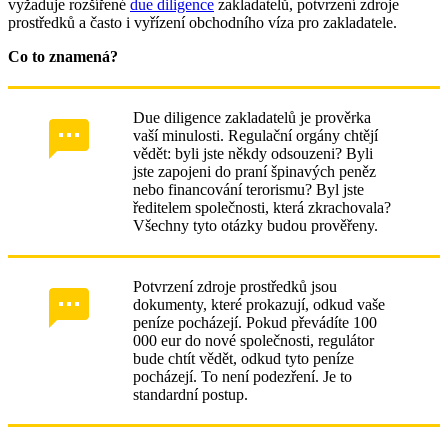
vyžaduje rozšířené
due diligence
zakladatelů, potvrzení zdroje
prostředků a často i vyřízení obchodního víza pro zakladatele.
Co to znamená?
Due diligence zakladatelů je prověrka
vaší minulosti. Regulační orgány chtějí
vědět: byli jste někdy odsouzeni? Byli
jste zapojeni do praní špinavých peněz
nebo financování terorismu? Byl jste
ředitelem společnosti, která zkrachovala?
Všechny tyto otázky budou prověřeny.
Potvrzení zdroje prostředků jsou
dokumenty, které prokazují, odkud vaše
peníze pocházejí. Pokud převádíte 100
000 eur do nové společnosti, regulátor
bude chtít vědět, odkud tyto peníze
pocházejí. To není podezření. Je to
standardní postup.