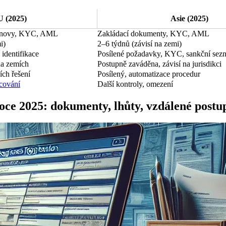
 (2025)
Asie (2025)
tanovy, KYC, AML
Zakládací dokumenty, KYC, AML
i)
2–6 týdnů (závisí na zemi)
 identifikace
Posílené požadavky, KYC, sankční sez
a zemích
Postupně zaváděna, závisí na jurisdikci
ích řešení
Posílený, automatizace procedur
cování
Další kontroly, omezení
roce 2025: dokumenty, lhůty, vzdálené postu