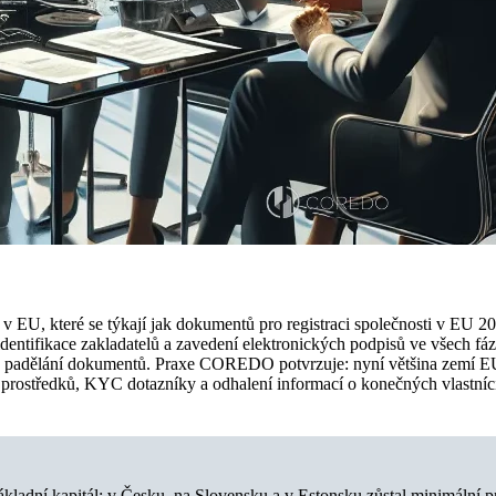
v EU, které se týkají jak dokumentů pro registraci společnosti v EU 20
dentifikace zakladatelů a zavedení elektronických podpisů ve všech fáz
izika padělání dokumentů. Praxe COREDO potvrzuje: nyní většina zemí 
e prostředků, KYC dotazníky a odhalení informací o konečných vlastníc
kladní kapitál: v Česku, na Slovensku a v Estonsku zůstal minimální p