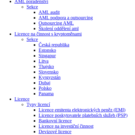
AML poradenství
Sekce
AML audit
AML podpora a outsourcing
Outsourcing AML
Školení oddělení aml
Licence na činnost s kryptoměnami
Sekce
Česká republika
Estonsko
Singapur
Litva
Thajsko
Slovensko
Kyrgyzstán
Dubaj
Polsko
Panama
Licence
Typy licencí
Licence emitenta elektronických peněz (EMI)
Licence poskytovatele platebních služeb (PSP)
Bankovní licence
Licence na investiční činnost
Devizové licence