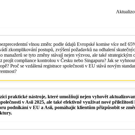
Aktualiz
 bezprecedentní vlnou změn: podle údajů Evropské komise více než 65
i, uvádí zkomplikování postupů, zvýšení požadavků na odhalení skutečný
 manažerů se tyto změny stávají nejen výzvou, ale také strategickým 
ekt projít compliance kontrolou v Česku nebo Singapuru? Jak se vyhnou
ropě? Proč se vzdálená registrace společnosti v EU stává novým standa
rentnost?
pozici praktické nástroje, které umožňují nejen vyhovět aktualizov
lečnosti v Asii 2025, ale také efektivně využívat nové příležitosti 
oru podnikání v EU a Asii, pomáhajíc klientům přizpůsobit se zm
uktury.