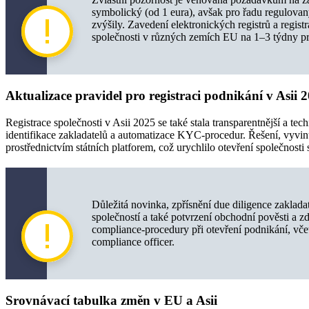
symbolický (od 1 eura), avšak pro řadu regulovaný
zvýšily. Zavedení elektronických registrů a regist
společnosti v různých zemích EU na 1–3 týdny pro
Aktualizace pravidel pro registraci podnikání v Asii 
Registrace společnosti v Asii 2025 se také stala transparentnější a t
identifikace zakladatelů a automatizace KYC-procedur. Řešení, vyvin
prostřednictvím státních platforem, což urychlilo otevření společnosti s
Důležitá novinka, zpřísnění due diligence zaklad
společností a také potvrzení obchodní pověsti a zd
compliance-procedury při otevření podnikání, v
compliance officer.
Srovnávací tabulka změn v EU a Asii