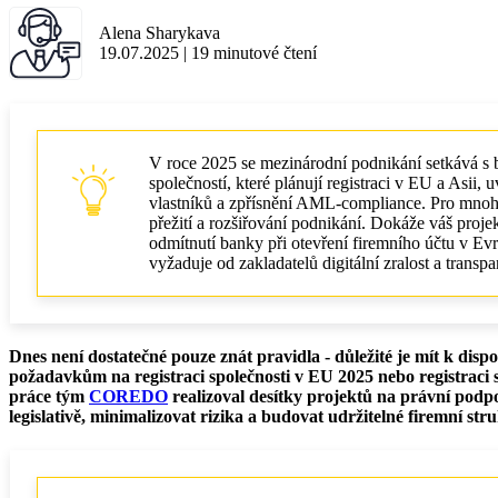
Alena Sharykava
19.07.2025
|
19
minutové čtení
V roce 2025 se mezinárodní podnikání setkává s
společností, které plánují registraci v EU a Asi
vlastníků a zpřísnění AML-compliance. Pro mnoho
přežití a rozšiřování podnikání. Dokáže váš proj
odmítnutí banky při otevření firemního účtu v Ev
vyžaduje od zakladatelů digitální zralost a transpa
Dnes není dostatečné pouze znát pravidla - důležité je mít k dis
požadavkům na registraci společnosti v EU 2025 nebo registraci spo
práce tým
COREDO
realizoval desítky projektů na právní podp
legislativě, minimalizovat rizika a budovat udržitelné firemní str