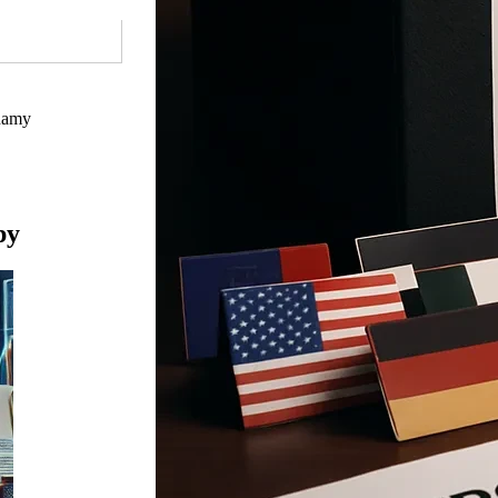
namy
py