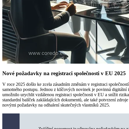
Nové požadavky na registraci společnosti v EU 2025
V roce 2025 došlo ke zcela zásadním změnám v registraci společností 
samotného postupu. Jednou z klíčových novinek je povinná digitální i
umožnilo urychlit vzdálenou registraci společnosti v EU a snížit r
standardní balíček zakládajících dokumentů, ale také potvrzení zdroj
novými požadavky na odhalení skutečných vlastníků 2025.
Zvláštní pozornost je věnována požadavkům na zá