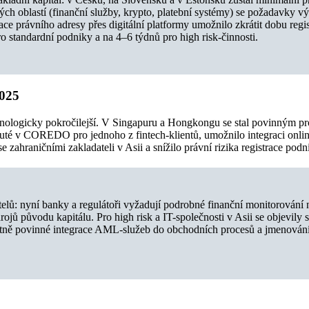
ch oblastí (finanční služby, krypto, platební systémy) se požadavky v
race právního adresy přes digitální platformy umožnilo zkrátit dobu regi
 standardní podniky a na 4–6 týdnů pro high risk-činnosti.
2025
echnologicky pokročilejší. V Singapuru a Hongkongu se stal povinným pro
uté v COREDO pro jednoho z fintech-k­lientů, umožnilo integraci onlin
e zahraničními zakladateli v Asii a snížilo právní rizika registrace podn
atelů: nyní banky a regulátoři vyžadují podrobné finanční monitorování
rojů původu kapitálu. Pro high risk a IT-společnosti v Asii se objevily
četně povinné integrace AML-služeb do obchodních procesů a jmenován