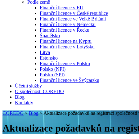
Podle země
Finanční licence v EU
Finanční licence v České republice
Finanční licence ve Velkě Británii
Finanční licence v Německu
Finanční licence v Řecku
Španělsko
Finanční licence na Kypru
Finanční licence v Lotyšsku
Litva
Estonsko
Finanční licence v Polsku
Polsko (NPI)
Polsko (SPI)
Finanční licence ve Švýcarsku
Účetní služby
O společnosti COREDO
Blog
Kontakty
COREDO
>
Blog
>
Aktualizace požadavků na registraci společností
Aktualizace požadavků na registr