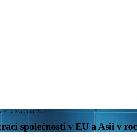
 v EU a Asii v roce 2025
aci společností v EU a Asii v ro