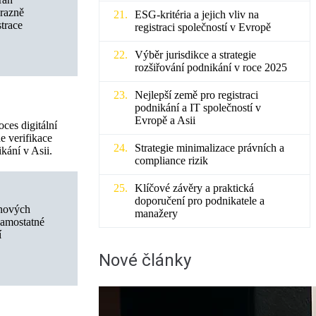
ýrazně
ESG-kritéria a jejich vliv na
strace
registraci společností v Evropě
Výběr jurisdikce a strategie
rozšiřování podnikání v roce 2025
Nejlepší země pro registraci
podnikání a IT společností v
Evropě a Asii
ces digitální
e verifikace
Strategie minimalizace právních a
ikání v Asii.
compliance rizik
Klíčové závěry a praktická
doporučení pro podnikatele a
 nových
manažery
 samostatné
í
Nové články