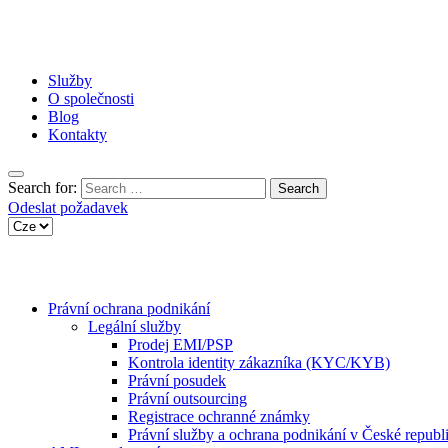
Služby
O společnosti
Blog
Kontakty
Search for:
Odeslat požadavek
Právní ochrana podnikání
Legální služby
Prodej EMI/PSP
Kontrola identity zákazníka (KYC/KYB)
Právní posudek
Právní outsourcing
Registrace ochranné známky
Právní služby a ochrana podnikání v České republ