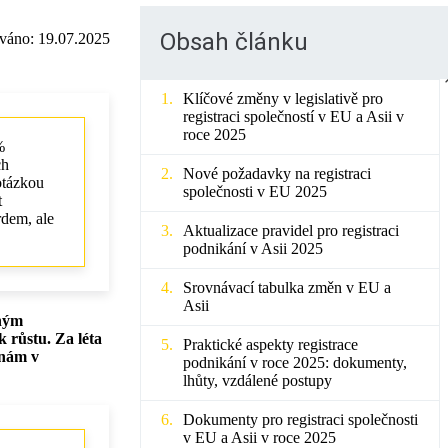
Obsah článku
ováno:
19.07.2025
Klíčové změny v legislativě pro
registraci společností v EU a Asii v
roce 2025
%
ch
Nové požadavky na registraci
otázkou
společnosti v EU 2025
t
rdem, ale
Aktualizace pravidel pro registraci
podnikání v Asii 2025
Srovnávací tabulka změn v EU a
Asii
aným
k růstu. Za léta
Praktické aspekty registrace
ěnám v
podnikání v roce 2025: dokumenty,
lhůty, vzdálené postupy
Dokumenty pro registraci společnosti
v EU a Asii v roce 2025