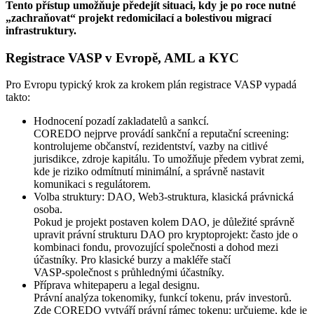
Tento přístup umožňuje předejít situaci, kdy je po roce nutné
„zachraňovat“ projekt redomicilací a bolestivou migrací
infrastruktury.
Registrace VASP v Evropě, AML a KYC
Pro Evropu typický krok za krokem plán registrace VASP vypadá
takto:
Hodnocení pozadí zakladatelů a sankcí.
COREDO nejprve provádí sankční a reputační screening:
kontrolujeme občanství, rezidentství, vazby na citlivé
jurisdikce, zdroje kapitálu. To umožňuje předem vybrat zemi,
kde je riziko odmítnutí minimální, a správně nastavit
komunikaci s regulátorem.
Volba struktury: DAO, Web3‑struktura, klasická právnická
osoba.
Pokud je projekt postaven kolem DAO, je důležité správně
upravit právní strukturu DAO pro kryptoprojekt: často jde o
kombinaci fondu, provozující společnosti a dohod mezi
účastníky. Pro klasické burzy a makléře stačí
VASP‑společnost s průhlednými účastníky.
Příprava whitepaperu a legal designu.
Právní analýza tokenomiky, funkcí tokenu, práv investorů.
Zde COREDO vytváří právní rámec tokenu: určujeme, kde je