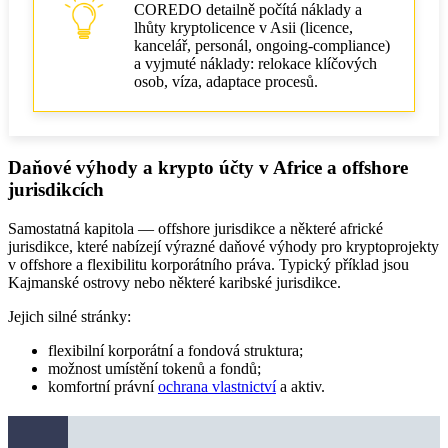
COREDO detailně počítá náklady a
lhůty kryptolicence v Asii (licence,
kancelář, personál, ongoing‑compliance)
a vyjmuté náklady: relokace klíčových
osob, víza, adaptace procesů.
Daňové výhody a krypto účty v Africe a offshore
jurisdikcích
Samostatná kapitola — offshore jurisdikce a některé africké
jurisdikce, které nabízejí výrazné daňové výhody pro kryptoprojekty
v offshore a flexibilitu korporátního práva. Typický příklad jsou
Kajmanské ostrovy nebo některé karibské jurisdikce.
Jejich silné stránky:
flexibilní korporátní a fondová struktura;
možnost umístění tokenů a fondů;
komfortní právní
ochrana vlastnictví
a aktiv.