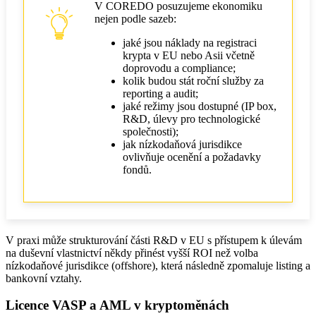
V COREDO posuzujeme ekonomiku
nejen podle sazeb:
jaké jsou náklady na registraci
krypta v EU nebo Asii včetně
doprovodu a compliance;
kolik budou stát roční služby za
reporting a audit;
jaké režimy jsou dostupné (IP box,
R&D, úlevy pro technologické
společnosti);
jak nízkodaňová jurisdikce
ovlivňuje ocenění a požadavky
fondů.
V praxi může strukturování části R&D v EU s přístupem k úlevám
na duševní vlastnictví někdy přinést vyšší ROI než volba
nízkodaňové jurisdikce (offshore), která následně zpomaluje listing a
bankovní vztahy.
Licence VASP a AML v kryptoměnách