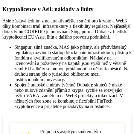
Kryptolicence v Asii: náklady a lhůty
Asie zůstává jedním z nejatraktivnějších směrů pro krypto a Web3
díky kombinaci trhů, infrastruktury a flexibility regulace. Nejčastější
dotaz týmu COREDO je porovnání Singapuru a Dubaje z hlediska
kryptolicencí EU/Asie, lhůt a dalšího provozu podnikání.
Singapur: silná značka, MAS jako přísný, ale předvídatelný
regulátor, rozvinutá startup blockchain infrastruktura, přístup k
fondům a kvalifikovaným odborníkům. Náklady na
licencování a požadavky na kapitál jsou vyšší než v většině
zemí EU a lhůty se mohou protáhnout na několik měsíců. Na
druhou stranu jde o jurisdikci oblíbenou mezi
institucionálními investory.
Spojené arabské emiráty (včetně Dubaje): skutečně nízké
nebo nulové zdanění příjmů z krypta, rychle se rozvíjející
režim VARA, zaměření na Web3 projekty a tokenizaci. V
některých free zone se kombinuje flexibilní FinTech
kryptolicence a přijatelné požadavky na substance.
Při práci s asijským směrem tým