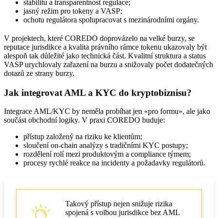
stabilitu a transparentnost regulace;
jasný režim pro tokeny a VASP;
ochotu regulátora spolupracovat s mezinárodními orgány.
V projektech, které COREDO doprovázelo na velké burzy, se
reputace jurisdikce a kvalita právního rámce tokenu ukazovaly být
alespoň tak důležité jako technická část. Kvalitní struktura a status
VASP urychlovaly zařazení na burzu a snižovaly počet dodatečných
dotazů ze strany burzy.
Jak integrovat AML a KYC do kryptobiznisu?
Integrace AML/KYC by neměla probíhat jen «pro formu», ale jako
součást obchodní logiky. V praxi COREDO buduje:
přístup založený na riziku ke klientům;
sloučení on‑chain analýzy s tradičními KYC postupy;
rozdělení rolí mezi produktovým a compliance týmem;
procesy rychlé reakce na incidenty a požadavky regulátorů.
Takový přístup nejen snižuje rizika
spojená s volbou jurisdikce bez AML