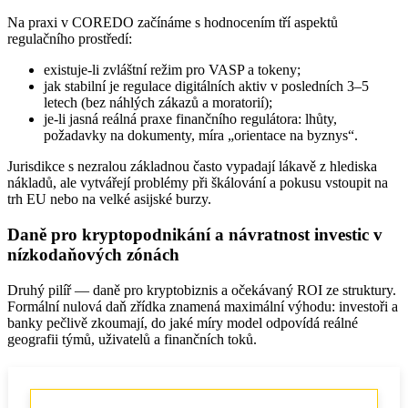
Na praxi v COREDO začínáme s hodnocením tří aspektů
regulačního prostředí:
existuje-li zvláštní režim pro VASP a tokeny;
jak stabilní je regulace digitálních aktiv v posledních 3–5
letech (bez náhlých zákazů a moratorií);
je-li jasná reálná praxe finančního regulátora: lhůty,
požadavky na dokumenty, míra „orientace na byznys“.
Jurisdikce s nezralou základnou často vypadají lákavě z hlediska
nákladů, ale vytvářejí problémy při škálování a pokusu vstoupit na
trh EU nebo na velké asijské burzy.
Daně pro kryptopodnikání a návratnost investic v
nízkodaňových zónách
Druhý pilíř — daně pro kryptobiznis a očekávaný ROI ze struktury.
Formální nulová daň zřídka znamená maximální výhodu: investoři a
banky pečlivě zkoumají, do jaké míry model odpovídá reálné
geografii týmů, uživatelů a finančních toků.