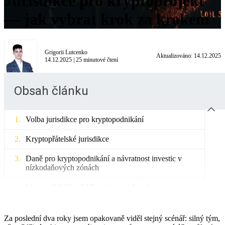
Jurisdikce pro kryptoprojekt
— jak vybrat krok za krokem
Grigorii Lutcenko
Aktualizováno:
14.12.2025
14.12.2025
|
25
minutové čtení
Obsah článku
Volba jurisdikce pro kryptopodnikání
Kryptopřátelské jurisdikce
Daně pro kryptopodnikání a návratnost investic v
nízkodaňových zónách
Licence VASP a AML v kryptoměnách
Souhrnná tabulka kritérií
Za poslední dva roky jsem opakovaně viděl stejný scénář: silný tým,