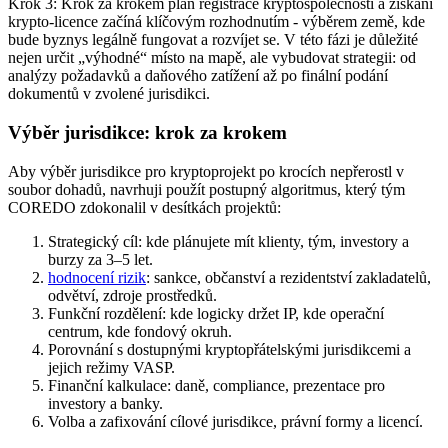
Krok 3: Krok za krokem plán registrace kryptospolečnosti a získání
krypto‑licence začíná klíčovým rozhodnutím - výběrem země, kde
bude byznys legálně fungovat a rozvíjet se. V této fázi je důležité
nejen určit „výhodné“ místo na mapě, ale vybudovat strategii: od
analýzy požadavků a daňového zatížení až po finální podání
dokumentů v zvolené jurisdikci.
Výběr jurisdikce: krok za krokem
Aby výběr jurisdikce pro kryptoprojekt po krocích nepřerostl v
soubor dohadů, navrhuji použít postupný algoritmus, který tým
COREDO zdokonalil v desítkách projektů:
Strategický cíl: kde plánujete mít klienty, tým, investory a
burzy za 3–5 let.
hodnocení rizik
: sankce, občanství a rezidentství zakladatelů,
odvětví, zdroje prostředků.
Funkční rozdělení: kde logicky držet IP, kde operační
centrum, kde fondový okruh.
Porovnání s dostupnými kryptopřátelskými jurisdikcemi a
jejich režimy VASP.
Finanční kalkulace: daně, compliance, prezentace pro
investory a banky.
Volba a zafixování cílové jurisdikce, právní formy a licencí.