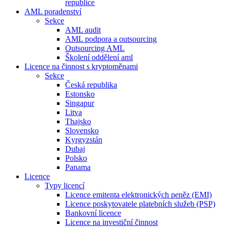
republice
AML poradenství
Sekce
AML audit
AML podpora a outsourcing
Outsourcing AML
Školení oddělení aml
Licence na činnost s kryptoměnami
Sekce
Česká republika
Estonsko
Singapur
Litva
Thajsko
Slovensko
Kyrgyzstán
Dubaj
Polsko
Panama
Licence
Typy licencí
Licence emitenta elektronických peněz (EMI)
Licence poskytovatele platebních služeb (PSP)
Bankovní licence
Licence na investiční činnost