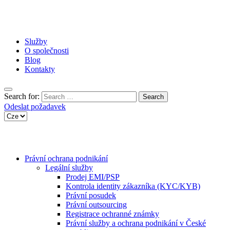
Služby
O společnosti
Blog
Kontakty
Search for:
Odeslat požadavek
Právní ochrana podnikání
Legální služby
Prodej EMI/PSP
Kontrola identity zákazníka (KYC/KYB)
Právní posudek
Právní outsourcing
Registrace ochranné známky
Právní služby a ochrana podnikání v České