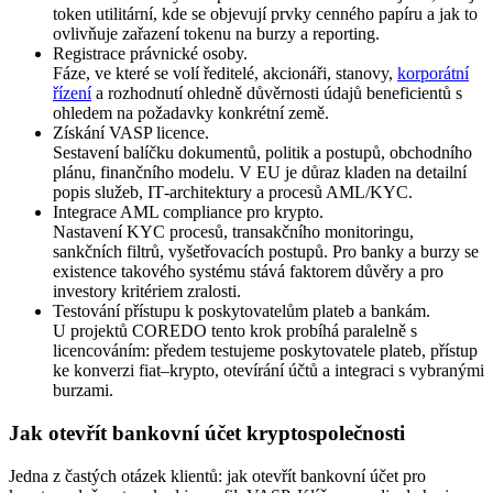
token utilitární, kde se objevují prvky cenného papíru a jak to
ovlivňuje zařazení tokenu na burzy a reporting.
Registrace právnické osoby.
Fáze, ve které se volí ředitelé, akcionáři, stanovy,
korporátní
řízení
a rozhodnutí ohledně důvěrnosti údajů beneficientů s
ohledem na požadavky konkrétní země.
Získání VASP licence.
Sestavení balíčku dokumentů, politik a postupů, obchodního
plánu, finančního modelu. V EU je důraz kladen na detailní
popis služeb, IT‑architektury a procesů AML/KYC.
Integrace AML compliance pro krypto.
Nastavení KYC procesů, transakčního monitoringu,
sankčních filtrů, vyšetřovacích postupů. Pro banky a burzy se
existence takového systému stává faktorem důvěry a pro
investory kritériem zralosti.
Testování přístupu k poskytovatelům plateb a bankám.
U projektů COREDO tento krok probíhá paralelně s
licencováním: předem testujeme poskytovatele plateb, přístup
ke konverzi fiat–krypto, otevírání účtů a integraci s vybranými
burzami.
Jak otevřít bankovní účet kryptospolečnosti
Jedna z častých otázek klientů: jak otevřít bankovní účet pro