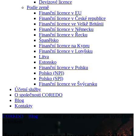
Devizové licence
Podle země
Finanční licence v EU
Finanční licence v České republice
Finanční licence ve Velkě Británii
Finanční licence v Německu
Finanční licence v Řecku
Španělsko
Finanční licence na Kypru
Finanční licence v Lotyšsku
Litva
Estonsko
Finanční licence v Polsku
Polsko (NPI)
Polsko (SPI)
Finanční licence ve Švýcarsku
Účetní služby
O společnosti COREDO
Blog
Kontakty
COREDO
>
Blog
>
Jurisdikce pro kryptoprojekt — jak vybrat krok
za krokem