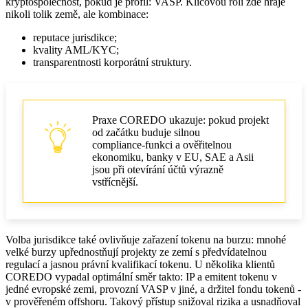
kryptospolečnost, pokud je profil: VASP. Klíčovou roli zde hraje
nikoli tolik země, ale kombinace:
reputace jurisdikce;
kvality AML/KYC;
transparentnosti korporátní struktury.
Praxe COREDO ukazuje: pokud projekt
od začátku buduje silnou
compliance‑funkci a ověřitelnou
ekonomiku, banky v EU, SAE a Asii
jsou při otevírání účtů výrazně
vstřícnější.
Volba jurisdikce také ovlivňuje zařazení tokenu na burzu: mnohé
velké burzy upřednostňují projekty ze zemí s předvídatelnou
regulací a jasnou právní kvalifikací tokenu. U několika klientů
COREDO vypadal optimální směr takto: IP a emitent tokenu v
jedné evropské zemi, provozní VASP v jiné, a držitel fondu tokenů -
v prověřeném offshoru. Takový přístup snižoval rizika a usnadňoval