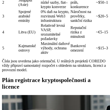
Singapur
2
nízké sazby, fiat–
práh,
~$50–10
(Asie)
krypto konverze
konkurence
Spojené
0% daň na krypto,
Náročnost na
3
arabské
rozvinutá Web3
prověrky,
~$20–50
emiráty
infrastruktura
sankční rizika
Relativně levná
Reputační
VASP,
4
Litva (EU)
rizika z
~€5–15k
srozumitelné
minulosti
požadavky
Maximální daňové
Kajmanské
Bankovní
5
výhody, ochrana
~$15–30
ostrovy
omezení
aktiv
Čísla jsou uvedena jako orientační. U reálných projektů COREDO
vždy připraví samostatný rozpočet s ohledem na strukturu, licenci a
provozní model.
Plán registrace kryptospolečnosti a
licence