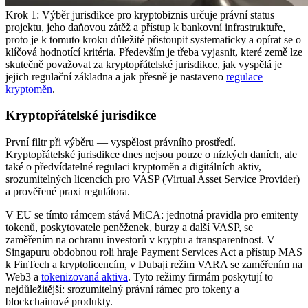
Krok 1: Výběr jurisdikce pro kryptobiznis určuje právní status
projektu, jeho daňovou zátěž a přístup k bankovní infrastruktuře,
proto je k tomuto kroku důležité přistoupit systematicky a opírat se o
klíčová hodnotící kritéria. Především je třeba vyjasnit, které země lze
skutečně považovat za kryptopřátelské jurisdikce, jak vyspělá je
jejich regulační základna a jak přesně je nastaveno
regulace
kryptoměn
.
Kryptopřátelské jurisdikce
První filtr při výběru — vyspělost právního prostředí.
Kryptopřátelské jurisdikce dnes nejsou pouze o nízkých daních, ale
také o předvídatelné regulaci kryptoměn a digitálních aktiv,
srozumitelných licencích pro VASP (Virtual Asset Service Provider)
a prověřené praxi regulátora.
V EU se tímto rámcem stává MiCA: jednotná pravidla pro emitenty
tokenů, poskytovatele peněženek, burzy a další VASP, se
zaměřením na ochranu investorů v kryptu a transparentnost. V
Singapuru obdobnou roli hraje Payment Services Act a přístup MAS
k FinTech a kryptolicencím, v Dubaji režim VARA se zaměřením na
Web3 a
tokenizovaná aktiva
. Tyto režimy firmám poskytují to
nejdůležitější: srozumitelný právní rámec pro tokeny a
blockchainové produkty.