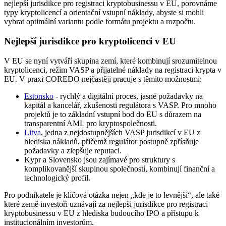
nejlepší jurisdikce pro registraci kryptobusinessu v EU, porovnáme
typy kryptolicencí a orientační vstupní náklady, abyste si mohli
vybrat optimální variantu podle formátu projektu a rozpočtu.
Nejlepší jurisdikce pro kryptolicenci v EU
V EU se nyní vytváří skupina zemí, které kombinují srozumitelnou
kryptolicenci, režim VASP a přijatelné náklady na registraci krypta v
EU. V praxi COREDO nejčastěji pracuje s těmito možnostmi:
Estonsko
- rychlý a digitální proces, jasné požadavky na
kapitál a kancelář, zkušenosti regulátora s VASP. Pro mnoho
projektů je to základní vstupní bod do EU s důrazem na
transparentní AML pro kryptospolečnosti.
Litva
, jedna z nejdostupnějších VASP jurisdikcí v EU z
hlediska nákladů, přičemž regulátor postupně zpřísňuje
požadavky a zlepšuje reputaci.
Kypr a Slovensko jsou zajímavé pro struktury s
komplikovanější skupinou společností, kombinují finanční a
technologický profil.
Pro podnikatele je klíčová otázka nejen „kde je to levnější“, ale také
které země investoři uznávají za nejlepší jurisdikce pro registraci
kryptobusinessu v EU z hlediska budoucího IPO a přístupu k
institucionálním investorům.