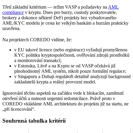
Třetí základní kritérium — režim VASP a požadavky na
AML
compliance
v kryptu. Dnes pro burzy, custody poskytovatele,
brokery a dokonce některé DeFi projekty bez vybudovaného
AML/KYC modelu je cesta ke velkým bankám a burzám prakticky
uzavřena.
Na projektech COREDO vidíme, že:
v EU takové licence (nebo registrace) vyžadují promyšlenou
KYC politiku kryptospolečnosti, ověřování zdrojů prostředků
a monitorování transakcí;
v Estonsku, Litvě a na Kypru se od VASP očekává již
plnohodnotný AML systém, nikoli pouze formální regulace;
v Singapuru a Dubaji regulátoři detailně analyzují background
zakladatelů krypta a reálný provozní model.
Ignorování těchto aspektů na začátku vede k blokacím, zamítnutí
otevření účtů a nutnosti urgentní redomicilace. Právě proto v
COREDO vkládáme AML architekturu do projektu již na startu, ne
„při licencování“.
Souhrnná tabulka kritérií