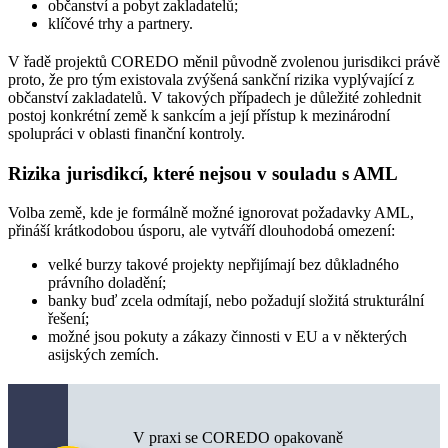
občanství a pobyt zakladatelů;
klíčové trhy a partnery.
V řadě projektů COREDO měnil původně zvolenou jurisdikci právě
proto, že pro tým existovala zvýšená sankční rizika vyplývající z
občanství zakladatelů. V takových případech je důležité zohlednit
postoj konkrétní země k sankcím a její přístup k mezinárodní
spolupráci v oblasti finanční kontroly.
Rizika jurisdikcí, které nejsou v souladu s AML
Volba země, kde je formálně možné ignorovat požadavky AML,
přináší krátkodobou úsporu, ale vytváří dlouhodobá omezení:
velké burzy takové projekty nepřijímají bez důkladného
právního doladění;
banky buď zcela odmítají, nebo požadují složitá strukturální
řešení;
možné jsou pokuty a zákazy činnosti v EU a v některých
asijských zemích.
V praxi se COREDO opakovaně