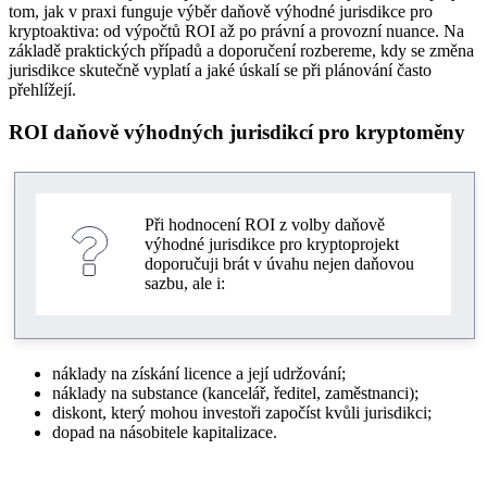
tom, jak v praxi funguje výběr daňově výhodné jurisdikce pro
kryptoaktiva: od výpočtů ROI až po právní a provozní nuance. Na
základě praktických případů a doporučení rozbereme, kdy se změna
jurisdikce skutečně vyplatí a jaké úskalí se při plánování často
přehlížejí.
ROI daňově výhodných jurisdikcí pro kryptoměny
Při hodnocení ROI z volby daňově
výhodné jurisdikce pro kryptoprojekt
doporučuji brát v úvahu nejen daňovou
sazbu, ale i:
náklady na získání licence a její udržování;
náklady na substance (kancelář, ředitel, zaměstnanci);
diskont, který mohou investoři započíst kvůli jurisdikci;
dopad na násobitele kapitalizace.