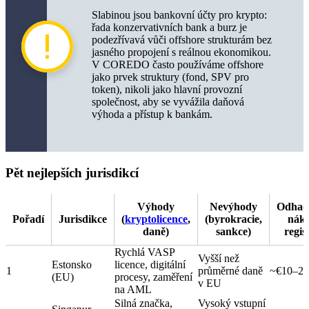
Slabinou jsou bankovní účty pro krypto:
řada konzervativních bank a burz je
podezřívavá vůči offshore strukturám bez
jasného propojení s reálnou ekonomikou.
V COREDO často používáme offshore
jako prvek struktury (fond, SPV pro
token), nikoli jako hlavní provozní
společnost, aby se vyvážila daňová
výhoda a přístup k bankám.
Pět nejlepších jurisdikcí
Výhody
Nevýhody
Odhad
Pořadí
Jurisdikce
(
kryptolicence
,
(byrokracie,
nák
daně)
sankce)
regis
Rychlá VASP
Vyšší než
Estonsko
licence, digitální
1
průměrné daně
~€10–20
(EU)
procesy, zaměření
v EU
na AML
Silná značka,
Vysoký vstupní