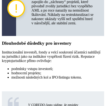
zapojilo do „záchrany“ projektů, které
původně zvolily jurisdikci bez vyspělého
AML a po roce narazily na nemožnost
škálování. Náklady na restrukturalizaci se
nakonec ukázaly vyšší než spuštění hned
v náročnější, ale stabilní zemi.
Dlouhodobé důsledky pro investory
Institucionální investoři, fondy a velcí soukromí účastníci nahlížejí
na jurisdikci jako na indikátor vyspělosti řízení rizik. Reputace
kryptojurisdikce přímo ovlivňuje:
podmínky vstupu investorů;
hodnocení projektu;
možnosti následných kol a IPO/listingu tokenu.
V COREDO často vidíme, že projekty