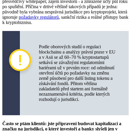
Nejlepší jurisdikce pro kryptospolečnost
přesvědčivý whitepaper, zájem investorů - a zmrazené účty půl roku
po spuštění. Příčina v drtivé většině takových případů je jedna:
původně byla vybrána nesprávná jurisdikce pro kryptoprojekt, která
Nejlepší jurisdikce pro kryptolicenci v EU
ignoruje
požadavky regulátorů
, sankční rizika a reálné přístupy bank
k kryptobiznisu.
Kryptolicence v Asii: náklady a lhůty
Daňové výhody a krypto účty v Africe a offshore
jurisdikcích
Podle oborových studií o regulaci
Pět nejlepších jurisdikcí
blockchainu a analýzy právní praxe v EU
a v Asii se až 60–70 % kryptostartupů
setkává se závažnými regulatorními
Plán registrace kryptospolečnosti a licence
bariérami už v prvním roce: od odmítnutí
otevření účtů po požadavky na změnu
Výběr jurisdikce: krok za krokem
země působení pro další listing tokenu a
získávání fondů. Přitom většina
Registrace VASP v Evropě, AML a KYC
zakladatelů před startem ani formálně
nezaznamenává kritéria, podle kterých
Jak otevřít bankovní účet kryptospolečnosti
rozhodují o jurisdikci.
Rizika při výběru jurisdikce pro kryptoprojekt
Sankční rizika kryptoprojektu vyplývající z
Často se ptám klientů: jste připraveni budovat kapitalizaci a
občanství zakladatelů
značku na jurisdikci, o které investoři a banky slyšeli jen v