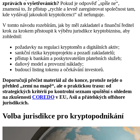
zprávách o vyšetřováních?
Pokud je odpověď „spíše ne“,
Rizika jurisdikcí, které nejsou v souladu s AML
znamená to, že přístup „rychle a levně zaregistrovat společnost tam,
kde vydávají jakoukoli kryptolicenci“ už nefunguje.
Dlouhodobé důsledky pro investory
V tomto návodu rozebírám, jak by měl zakladatel a finanční ředitel
Odpovědi na otázky cílové skupiny: případové
krok za krokem přistoupit k výběru jurisdikce kryptobiznisu, aby
studie
zohlednil:
požadavky na regulaci kryptoměn a digitálních aktiv;
ROI daňově výhodných jurisdikcí pro kryptoměny
sankční rizika kryptoprojektu a pozadí zakladatelů;
přístup k bankám a poskytovatelům platebních služeb;
Ovlivňuje reputace jurisdikce zařazení tokenu na
daňový model a provozní náklady;
burzu?
budoucí listing tokenu a očekávání investorů.
Jak integrovat AML a KYC do kryptobiznisu?
Doporučuji přečíst materiál až do konce, protože nejde o
přehled „zemí na mapě“, ale o praktickou trasu: od
Kontrolní seznam spuštění kryptoprojektu
strategických kritérií po kontrolní seznam spuštění s ohledem
na zkušenosti
COREDO
v EU, Asii a přátelských offshore
jurisdikcích.
Klíčové závěry a kroky
Volba jurisdikce pro kryptopodnikání