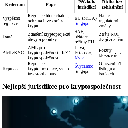
Příklady
Rizika bez
Kritérium
Popis
jurisdikcí
zohlednění
Regulace blockchainu,
Náhlé
Vyspělost
EU (MiCA),
ochrana investorů v
regulatorní
regulace
Singapur
kryptu
změny
SAE,
Zdanění kryptoprojektů,
Ztráta ROI,
Daně
některé
úlevy a pobídky
dvojí zdanění
režimy EU
AML pro
Litva,
Pokuty,
AML/KYC
kryptospolečnosti, KYC
Estonsko,
blokace účtů
kryptospolečnosti
Kypr
Reputace
Omezení při
Švýcarsko
,
Reputace
kryptojurisdikce, vztah
listingu a
Singapur
investorů a burz
bankách
Nejlepší jurisdikce pro kryptospolečnost