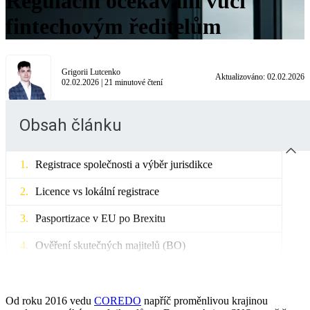
Regulační očekávání vůči
fintechovým ředitelům
Grigorii Lutcenko
Aktualizováno:
02.02.2026
02.02.2026
|
21
minutové čtení
Obsah článku
Registrace společnosti a výběr jurisdikce
Licence vs lokální registrace
Pasportizace v EU po Brexitu
Ověření skutečných majitelů (BO)
Licence PSD2, kryptoměny a brokerství
Licencování platebních institucí
Od roku 2016 vedu
COREDO
napříč proměnlivou krajinou