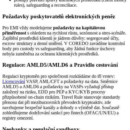
rules), safeguarding a reconciliace.
Požadavky poskytovatelů elektronických peněz
Pro EMI vždy modelujeme
požadavky na kapitálovou
přiměřenost
s ohledem na rychlost růstu, sezónnost a stres‑scénáře.
Zajištění prostředků klientů je jádrem důvěry: segregované účty,
escrow struktury a denní smíření. V COREDO zavádíme kontrolní
body pro custody vs safeguarding, aby žádná funkce úschovy
nebyla zaměněna za ochranu klientských prostředků.
Regulace: AMLD5/AMLD6 a Pravidlo cestování
Regulaci kryptoměn pro společnosti rozkládáme do tří vrstev:
Licencování
VASP, AML/CFT a požadavky na data. Směrnice
AMLD5 a AMLD6 a požadavky na VASPs vyžadují přístup
založený na riziku, EDD pro PEP a KYC/KYB procesy
přizpůsobené on‑chain rizikům. Travel Rule stanovuje standardy
přenosu dat při meziburzovních převodech kryptoaktiv, zde
navrhujeme bezpečné kanály a dohody o výměně dat. Současně
zohledňujeme dodržování sankcí pro fintech (OFAC/UN/EU) a
registry omezení.
Neobanky a regulační sandboxy