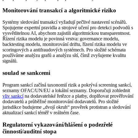
Monitorování transakcí a algoritmické riziko
Systémy sledování transakcí vyžadují pečlivé nastavení scénářů.
Spojujeme expertní pravidla a strojové učení pro detekci podvodů s
vysvětlitelnou AI, abychom zajistili algoritmickou transparentnost.
Řízení rizika modelu je povinná vrstva: governance modelu,
backtesting modelu, monitorování driftu, řízení rizika modelu ve
scoringových a antifraudových systémech. Pro složité schémata
používáme analýzu grafů a analýzu sítí, čímž zvyšujeme kvalitu
signálů.
soulad se sankcemi
Program sankcí začíná taxonomií rizik a pokrývá screening sankcí,
seznamy OFAC/UN/EU a lokální seznamy. Doporučuji zohlednit
vliv sankcí
na dodavatelské řetězce a platby, doplňovat prověřování
dodavatelů a průběžné monitorování dodavatelů. Pro složité
jurisdikce budujeme „dvojí okruh“ prověrek protistran a sledování
aktualizací sankcí téměř v reálném čase.
Regulatorní vykazování/hlášení o podezřelé
činnosti/auditní stopa