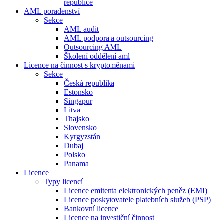
republice
AML poradenství
Sekce
AML audit
AML podpora a outsourcing
Outsourcing AML
Školení oddělení aml
Licence na činnost s kryptoměnami
Sekce
Česká republika
Estonsko
Singapur
Litva
Thajsko
Slovensko
Kyrgyzstán
Dubaj
Polsko
Panama
Licence
Typy licencí
Licence emitenta elektronických peněz (EMI)
Licence poskytovatele platebních služeb (PSP)
Bankovní licence
Licence na investiční činnost