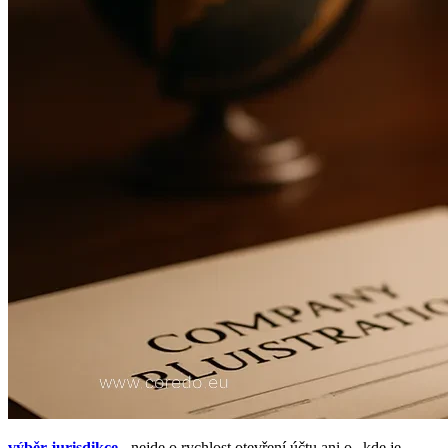
soulad se sankcemi
Regulatorní vykazování/hlášení o podezřelé
činnosti/auditní stopa
GDPR a řízení dat
Schrems II: SCC/BCR a ochrana soukromí již při
návrhu
Rizika outsourcingu a třetích stran
Řízení outsourcingu: důkazy
Sdílená odpovědnost a kyberrizika
Přeshraniční dohled a spolupráce
Regulační transformace, automatizace
Plán implementace AML a řízení změn
Regtech platformy: metriky efektivity
výběr jurisdikce
- nejde o rychlost otevření účtu ani o „kde je