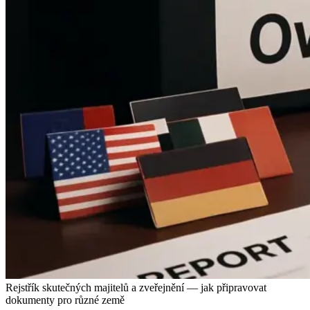
Rejstřík skutečných majitelů a zveřejnění — jak připravovat
dokumenty pro různé země