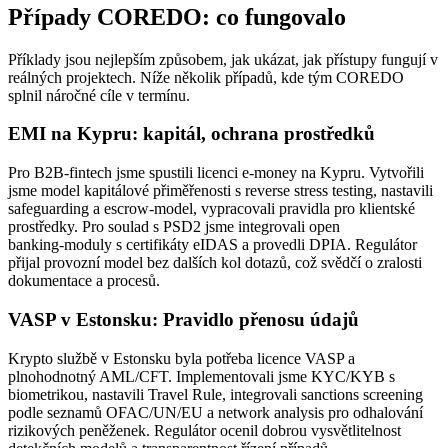
Případy COREDO: co fungovalo
Příklady jsou nejlepším způsobem, jak ukázat, jak přístupy fungují v
reálných projektech. Níže několik případů, kde tým COREDO
splnil náročné cíle v termínu.
EMI na Kypru: kapitál, ochrana prostředků
Pro B2B‑fintech jsme spustili licenci e‑money na Kypru. Vytvořili
jsme model kapitálové přiměřenosti s reverse stress testing, nastavili
safeguarding a escrow‑model, vypracovali pravidla pro klientské
prostředky. Pro soulad s PSD2 jsme integrovali open
banking‑moduly s certifikáty eIDAS a provedli DPIA. Regulátor
přijal provozní model bez dalších kol dotazů, což svědčí o zralosti
dokumentace a procesů.
VASP v Estonsku: Pravidlo přenosu údajů
Krypto službě v Estonsku byla potřeba licence VASP a
plnohodnotný AML/CFT. Implementovali jsme KYC/KYB s
biometrikou, nastavili Travel Rule, integrovali sanctions screening
podle seznamů OFAC/UN/EU a network analysis pro odhalování
rizikových peněženek. Regulátor ocenil dobrou vysvětlitelnost