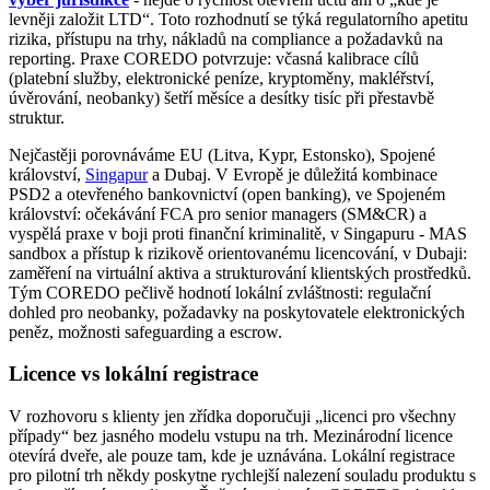
levněji založit LTD“. Toto rozhodnutí se týká regulatorního apetitu
Kontroly regulátorů: příprava
rizika, přístupu na trhy, nákladů na compliance a požadavků na
reporting. Praxe COREDO potvrzuje: včasná kalibrace cílů
Kontrolní seznam připravenosti k AML inspekci
(platební služby, elektronické peníze, kryptoměny, makléřství,
úvěrování, neobanky) šetří měsíce a desítky tisíc při přestavbě
Reputační riziko a práce se zjištěními
struktur.
Případy COREDO: co fungovalo
Nejčastěji porovnáváme EU (Litva, Kypr, Estonsko), Spojené
království,
Singapur
a Dubaj. V Evropě je důležitá kombinace
EMI na Kypru: kapitál, ochrana prostředků
PSD2 a otevřeného bankovnictví (open banking), ve Spojeném
království: očekávání FCA pro senior managers (SM&CR) a
vyspělá praxe v boji proti finanční kriminalitě, v Singapuru - MAS
VASP v Estonsku: Pravidlo přenosu údajů
sandbox a přístup k rizikově orientovanému licencování, v Dubaji:
zaměření na virtuální aktiva a strukturování klientských prostředků.
Neobank ve Velké Británii: SM&CR a vystoupení
Tým COREDO pečlivě hodnotí lokální zvláštnosti: regulační
ze sandboxu
dohled pro neobanky, požadavky na poskytovatele elektronických
peněz, možnosti safeguarding a escrow.
Institut EU: outsourcing, přeshraniční
Licence vs lokální registrace
Plán rozvoje fintech‑manažera
V rozhovoru s klienty jen zřídka doporučuji „licenci pro všechny
Kroky pro škálování souladu
případy“ bez jasného modelu vstupu na trh. Mezinárodní licence
otevírá dveře, ale pouze tam, kde je uznávána. Lokální registrace
Odolnost — disciplína, ne náhoda
pro pilotní trh někdy poskytne rychlejší nalezení souladu produktu s