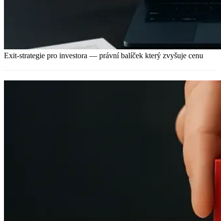
Exit-strategie pro investora — právní balíček který zvyšuje cenu