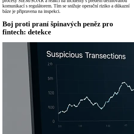
procesy SIEM/SOAR a reakci na incidenty s předem definovanou
komunikací s regulátorem. Tím se snižuje operační riziko a důkazní
báze je připravena na inspekci.
Boj proti praní špinavých peněz pro
fintech: detekce