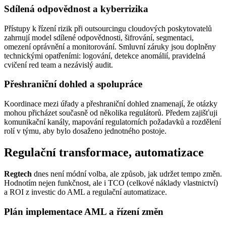
Sdílená odpovědnost a kyberrizika
Přístupy k řízení rizik při outsourcingu cloudových poskytovatelů
zahrnují model sdílené odpovědnosti, šifrování, segmentaci,
omezení oprávnění a monitorování. Smluvní záruky jsou doplněny
technickými opatřeními: logování, detekce anomálií, pravidelná
cvičení red team a nezávislý audit.
Přeshraniční dohled a spolupráce
Koordinace mezi úřady a přeshraniční dohled znamenají, že otázky
mohou přicházet současně od několika regulátorů. Předem zajišťuji
komunikační kanály, mapování regulatorních požadavků a rozdělení
rolí v týmu, aby bylo dosaženo jednotného postoje.
Regulační transformace, automatizace
Regtech
dnes není módní volba, ale způsob, jak udržet tempo změn.
Hodnotím nejen funkčnost, ale i TCO (celkové náklady vlastnictví)
a ROI z investic do AML a regulační automatizace.
Plán implementace AML a řízení změn