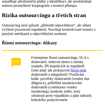
usnadňuje přeshraniční platby a identifikaci, ale neodstraňuje
nutnost promyšlené kryptografie a kontrol přístupu.
Rizika outsourcingu a třetích stran
Outsourcing není způsob „přehodit odpovědnost“, ale oblast
zvýšené pozornosti regulátorů. Navrhuji kontrolované hranice s
jasnými metrikami a odpovědnými osobami.
Řízení outsourcingu: důkazy
Formujeme řízení outsourcingu, SLA s
dodavateli, smluvní rámce a záruky
souladu. Při inspekcích se regulátoři
často ptají: jak prokazovat
řízení rizik
dodavatelů a integrátorů? Používám
balík: prověrky dodavatelů (vendor due
diligence), průběžné monitorování
dodavatelů (continuous vendor
monitoring), kontrolu změn, testy
odolnosti proti výpadkům a plán náhrady
kritického poskytovatele.