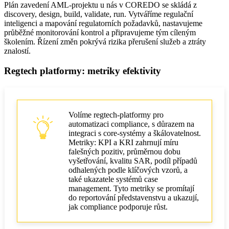
Plán zavedení AML‑projektu u nás v COREDO se skládá z
discovery, design, build, validate, run. Vytváříme regulační
inteligenci a mapování regulatorních požadavků, nastavujeme
průběžné monitorování kontrol a připravujeme tým cíleným
školením. Řízení změn pokrývá rizika přerušení služeb a ztráty
znalostí.
Regtech platformy: metriky efektivity
Volíme regtech‑platformy pro
automatizaci compliance, s důrazem na
integraci s core‑systémy a škálovatelnost.
Metriky: KPI a KRI zahrnují míru
falešných pozitiv, průměrnou dobu
vyšetřování, kvalitu SAR, podíl případů
odhalených podle klíčových vzorů, a
také ukazatele systémů case
management. Tyto metriky se promítají
do reportování představenstvu a ukazují,
jak compliance podporuje růst.