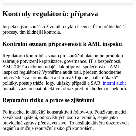
Kontroly regulátorů: příprava
Inspekce jsou součástí životního cyklu licence. Čím průhlednější
procesy, tím klidnější kontrola.
Kontrolní seznam připravenosti k AML inspekci
Regulatorní kontrolní seznam pro spuštění platebního produktu
zahrnuje potvrzení kapitalizace, governance, IT a bezpečnosti,
AML/CFT a ochranu údajů. Jak připravit společnost na AML
inspekci regulátora? Vytváříme audit trail, předem dohodneme
odpovědné za komunikaci a shromažďujeme „balík důkazů“:
politiky, postup triáže, logy, ukázky případů a SAR.
interní audit
pomáhá zaznamenat objektivní obraz před příchodem inspektorů.
Reputační riziko a práce se zjištěními
Po inspekci je důležitý konstruktivní follow‑up. Používám matici
závažnosti zjištění, odpovědných osob a termínů, stejně jako
pravidelné zprávy představenstvu. To posiluje důvěru dozorových
orgánů a snižuje reputační riziko při kontrolách.