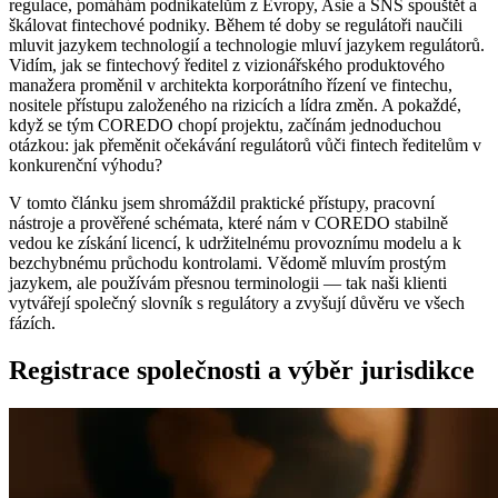
regulace, pomáhám podnikatelům z Evropy, Asie a SNS spouštět a
škálovat fintechové podniky. Během té doby se regulátoři naučili
Požadavky poskytovatelů elektronických peněz
mluvit jazykem technologií a technologie mluví jazykem regulátorů.
Vidím, jak se fintechový ředitel z vizionářského produktového
Regulace: AMLD5/AMLD6 a Pravidlo cestování
manažera proměnil v architekta korporátního řízení ve fintechu,
nositele přístupu založeného na rizicích a lídra změn. A pokaždé,
Neobanky a regulační sandboxy
když se tým COREDO chopí projektu, začínám jednoduchou
otázkou: jak přeměnit očekávání regulátorů vůči fintech ředitelům v
Korporátní řízení ve fintech sektoru
konkurenční výhodu?
Regulační očekávání vůči fintech-ředitelům
V tomto článku jsem shromáždil praktické přístupy, pracovní
nástroje a prověřené schémata, které nám v COREDO stabilně
vedou ke získání licencí, k udržitelnému provoznímu modelu a k
Klíčové ukazatele výkonnosti ředitele pro
bezchybnému průchodu kontrolami. Vědomě mluvím prostým
dodržování předpisů
jazykem, ale používám přesnou terminologii — tak naši klienti
vytvářejí společný slovník s regulátory a zvyšují důvěru ve všech
Kyberbezpečnost produktu: role lídra
fázích.
Boj proti praní špinavých peněz pro fintech:
Registrace společnosti a výběr jurisdikce
detekce
Jak vybudovat AML program v neobance
Monitorování transakcí a algoritmické riziko