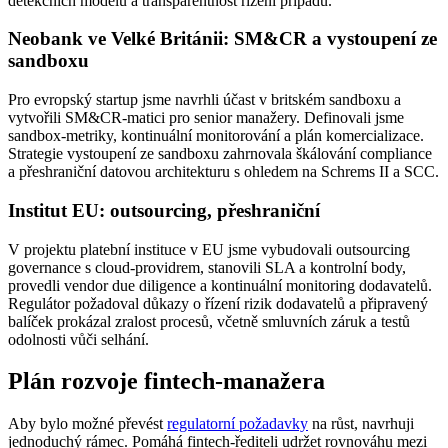
detekčních modelů a transparentnost řízení případů.
Neobank ve Velké Británii: SM&CR a vystoupení ze
sandboxu
Pro evropský startup jsme navrhli účast v britském sandboxu a
vytvořili SM&CR‑matici pro senior manažery. Definovali jsme
sandbox‑metriky, kontinuální monitorování a plán komercializace.
Strategie vystoupení ze sandboxu zahrnovala škálování compliance
a přeshraniční datovou architekturu s ohledem na Schrems II a SCC.
Institut EU: outsourcing, přeshraniční
V projektu platební instituce v EU jsme vybudovali outsourcing
governance s cloud‑providrem, stanovili SLA a kontrolní body,
provedli vendor due diligence a kontinuální monitoring dodavatelů.
Regulátor požadoval důkazy o řízení rizik dodavatelů a připravený
balíček prokázal zralost procesů, včetně smluvních záruk a testů
odolnosti vůči selhání.
Plán rozvoje fintech‑manažera
Aby bylo možné převést
regulatorní požadavky
na růst, navrhuji
jednoduchý rámec. Pomáhá fintech‑řediteli udržet rovnováhu mezi