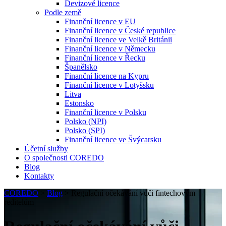
Devizové licence
Podle země
Finanční licence v EU
Finanční licence v České republice
Finanční licence ve Velkě Británii
Finanční licence v Německu
Finanční licence v Řecku
Španělsko
Finanční licence na Kypru
Finanční licence v Lotyšsku
Litva
Estonsko
Finanční licence v Polsku
Polsko (NPI)
Polsko (SPI)
Finanční licence ve Švýcarsku
Účetní služby
O společnosti COREDO
Blog
Kontakty
COREDO
>
Blog
>
Regulační očekávání vůči fintechovým
ředitelům