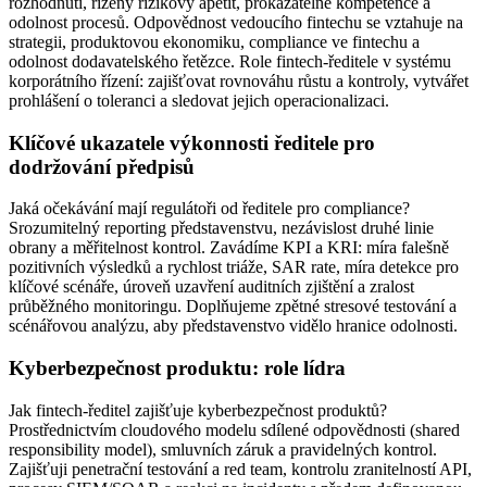
rozhodnutí, řízený rizikový apetit, prokazatelné kompetence a
odolnost procesů. Odpovědnost vedoucího fintechu se vztahuje na
strategii, produktovou ekonomiku, compliance ve fintechu a
odolnost dodavatelského řetězce. Role fintech-ředitele v systému
korporátního řízení: zajišťovat rovnováhu růstu a kontroly, vytvářet
prohlášení o toleranci a sledovat jejich operacionalizaci.
Klíčové ukazatele výkonnosti ředitele pro
dodržování předpisů
Jaká očekávání mají regulátoři od ředitele pro compliance?
Srozumitelný reporting představenstvu, nezávislost druhé linie
obrany a měřitelnost kontrol. Zavádíme KPI a KRI: míra falešně
pozitivních výsledků a rychlost triáže, SAR rate, míra detekce pro
klíčové scénáře, úroveň uzavření auditních zjištění a zralost
průběžného monitoringu. Doplňujeme zpětné stresové testování a
scénářovou analýzu, aby představenstvo vidělo hranice odolnosti.
Kyberbezpečnost produktu: role lídra
Jak fintech-ředitel zajišťuje kyberbezpečnost produktů?
Prostřednictvím cloudového modelu sdílené odpovědnosti (shared
responsibility model), smluvních záruk a pravidelných kontrol.
Zajišťuji penetrační testování a red team, kontrolu zranitelností API,