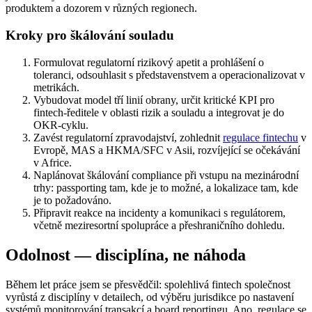
produktem a dozorem v různých regionech.
Kroky pro škálování souladu
Formulovat regulatorní rizikový apetit a prohlášení o
toleranci, odsouhlasit s představenstvem a operacionalizovat v
metrikách.
Vybudovat model tří linií obrany, určit kritické KPI pro
fintech‑ředitele v oblasti rizik a souladu a integrovat je do
OKR‑cyklu.
Zavést regulatorní zpravodajství, zohlednit
regulace fintechu
v
Evropě, MAS a HKMA/SFC v Asii, rozvíjející se očekávání
v Africe.
Naplánovat škálování compliance při vstupu na mezinárodní
trhy: passporting tam, kde je to možné, a lokalizace tam, kde
je to požadováno.
Připravit reakce na incidenty a komunikaci s regulátorem,
včetně meziresortní spolupráce a přeshraničního dohledu.
Odolnost — disciplína, ne náhoda
Během let práce jsem se přesvědčil: spolehlivá fintech společnost
vyrůstá z disciplíny v detailech, od výběru jurisdikce po nastavení
systémů monitorování transakcí a board reportingu. Ano, regulace se