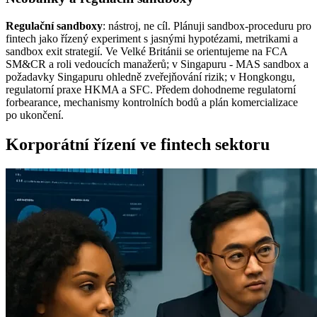
Regulační sandboxy
: nástroj, ne cíl. Plánuji sandbox‑proceduru pro
fintech jako řízený experiment s jasnými hypotézami, metrikami a
sandbox exit strategií. Ve Velké Británii se orientujeme na FCA
SM&CR a roli vedoucích manažerů; v Singapuru - MAS sandbox a
požadavky Singapuru ohledně zveřejňování rizik; v Hongkongu,
regulatorní praxe HKMA a SFC. Předem dohodneme regulatorní
forbearance, mechanismy kontrolních bodů a plán komercializace
po ukončení.
Korporátní řízení ve fintech sektoru