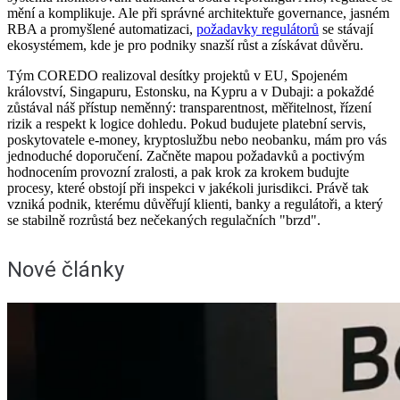
mění a komplikuje. Ale při správné architektuře governance, jasném
RBA a promyšlené automatizaci,
požadavky regulátorů
se stávají
ekosystémem, kde je pro podniky snazší růst a získávat důvěru.
Tým COREDO realizoval desítky projektů v EU, Spojeném
království, Singapuru, Estonsku, na Kypru a v Dubaji: a pokaždé
zůstával náš přístup neměnný: transparentnost, měřitelnost, řízení
rizik a respekt k logice dohledu. Pokud budujete platební servis,
poskytovatele e‑money, kryptoslužbu nebo neobanku, mám pro vás
jednoduché doporučení. Začněte mapou požadavků a poctivým
hodnocením provozní zralosti, a pak krok za krokem budujte
procesy, které obstojí při inspekci v jakékoli jurisdikci. Právě tak
vzniká podnik, kterému důvěřují klienti, banky a regulátoři, a který
se stabilně rozrůstá bez nečekaných regulačních "brzd".
Nové články