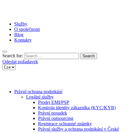
Služby
O společnosti
Blog
Kontakty
Search for:
Odeslat požadavek
Právní ochrana podnikání
Legální služby
Prodej EMI/PSP
Kontrola identity zákazníka (KYC/KYB)
Právní posudek
Právní outsourcing
Registrace ochranné známky
Právní služby a ochrana podnikání v České