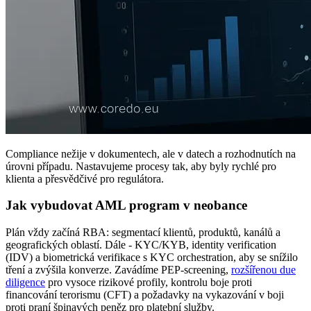
Compliance nežije v dokumentech, ale v datech a rozhodnutích na
úrovni případu. Nastavujeme procesy tak, aby byly rychlé pro
klienta a přesvědčivé pro regulátora.
Jak vybudovat AML program v neobance
Plán vždy začíná RBA: segmentací klientů, produktů, kanálů a
geografických oblastí. Dále - KYC/KYB, identity verification
(IDV) a biometrická verifikace s KYC orchestration, aby se snížilo
tření a zvýšila konverze. Zavádíme PEP‑screening,
rozšířenou due
diligence
pro vysoce rizikové profily, kontrolu boje proti
financování terorismu (CFT) a požadavky na vykazování v boji
proti praní špinavých peněz pro platební služby.