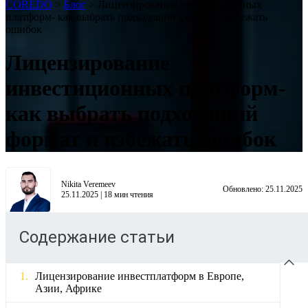
COREDO
>
Блог
>
Лицензирование инвестиционных
платформ- как выбрать подходящий формат и избежать
ошибок
Лицензирование
инвестиционных платформ-
как выбрать подходящий
формат и избежать ошибок
Nikita Veremeev
Обновлено:
25.11.2025
25.11.2025
|
18
мин чтения
Содержание статьи
Лицензирование инвестплатформ в Европе,
Азии, Африке