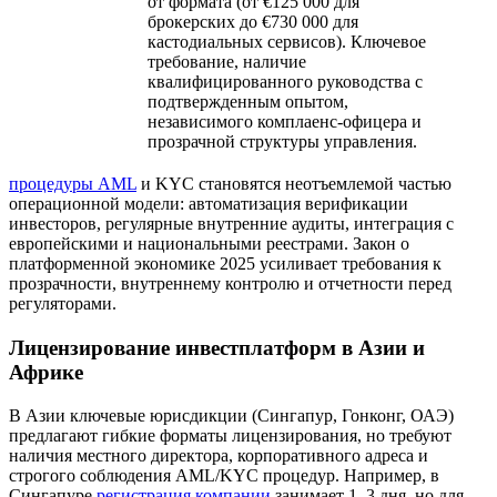
от формата (от €125 000 для
брокерских до €730 000 для
кастодиальных сервисов). Ключевое
требование, наличие
квалифицированного руководства с
подтвержденным опытом,
независимого комплаенс-офицера и
прозрачной структуры управления.
процедуры AML
и KYC становятся неотъемлемой частью
операционной модели: автоматизация верификации
инвесторов, регулярные внутренние аудиты, интеграция с
европейскими и национальными реестрами. Закон о
платформенной экономике 2025 усиливает требования к
прозрачности, внутреннему контролю и отчетности перед
регуляторами.
Лицензирование инвестплатформ в Азии и
Африке
В Азии ключевые юрисдикции (Сингапур, Гонконг, ОАЭ)
предлагают гибкие форматы лицензирования, но требуют
наличия местного директора, корпоративного адреса и
строгого соблюдения AML/KYC процедур. Например, в
Сингапуре
регистрация компании
занимает 1–3 дня, но для