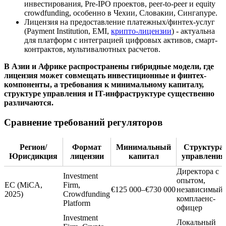
инвестирования, Pre-IPO проектов, peer-to-peer и equity
crowdfunding, особенно в Чехии, Словакии, Сингапуре.
Лицензия на предоставление платежных/финтех-услуг
(Payment Institution, EMI,
крипто-лицензии
) - актуальна
для платформ с интеграцией цифровых активов, смарт-
контрактов, мультивалютных расчетов.
В Азии и Африке распространены гибридные модели, где
лицензия может совмещать инвестиционные и финтех-
компоненты, а требования к минимальному капиталу,
структуре управления и IT-инфраструктуре существенно
различаются.
Сравнение требований регуляторов
Регион/
Формат
Минимальный
Структура
Юрисдикция
лицензии
капитал
управления
Директора с
Investment
опытом,
ЕС (MiCA,
Firm,
€125 000–€730 000
независимый
2025)
Crowdfunding
комплаенс-
Platform
офицер
Investment
Локальный