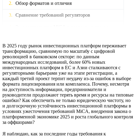
Обзор форматов и отличия
Сравнение требований регуляторов
Законодательство MiCA и локальные нормы
Лицензирование инвестиционных платформ в
ЕС по MiCA 2025
В 2025 году рынок инвестиционных платформ переживает
трансформацию, сравнимую по масштабу с цифровой
Лицензирование инвестплатформ в Азии и
революцией в банковском секторе: по данным
Африке
международных исследований, более 60% новых
инвестиционных платформ в ЕС и Азии сталкиваются с
регуляторными барьерами уже на этапе регистрации, а
Как выбрать формат лицензирования
каждый третий проект терпит неудачу из-за ошибок в выборе
платформы?
формата лицензирования или комплаенса. Почему, несмотря
на доступность информации, предприниматели и
Выбор формата
руководители продолжают терять время и ресурсы на типовые
ошибки? Как обеспечить не только юридическую чистоту, но
Влияние формата на комплаенс и
и долгосрочную устойчивость инвестиционной платформы в
ответственность
условиях ужесточения требований MiCA, внедрения закона о
платформенной экономике 2025 и роста глобального контроля
Юридические риски при выборе
за оффшорами?
лицензирования
Я наблюдаю, как за последние годы требования к