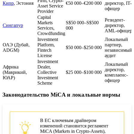
Firm, Crypto-
Кипр
, Эстония
€50 000–€200 000
директор, IT-
Asset Service
офицер
Provider
Capital
Резидент-
Markets
S$50 000–S$500
Сингапур
директор,
Services,
000
AML-офицер
Crowdfunding
Investment
Локальный
ОАЭ (Дубай,
Platform,
партнер,
$50 000–$250 000
ADGM)
Fintech
независимый
License
аудит
Investment
Локальный
Африка
Dealer,
директор,
(Маврикий,
Collective
$25 000–$100 000
комплаенс-
ЮАР)
Investment
офицер
Scheme
Законодательство MiCA и локальные нормы
В ЕС ключевым драйвером
изменений становится регламент
MiCA (Markets in Crypto-Assets),