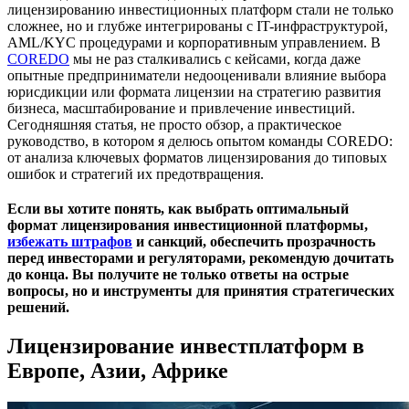
Практические рекомендации по выбору
лицензированию инвестиционных платформ стали не только
формата
сложнее, но и глубже интегрированы с IT-инфраструктурой,
AML/KYC процедурами и корпоративным управлением. В
Регистрация и лицензирование
COREDO
мы не раз сталкивались с кейсами, когда даже
инвестиционной платформы 2025
опытные предприниматели недооценивали влияние выбора
юрисдикции или формата лицензии на стратегию развития
Пошаговый алгоритм
бизнеса, масштабирование и привлечение инвестиций.
Сегодняшняя статья, не просто обзор, а практическое
руководство, в котором я делюсь опытом команды COREDO:
Как подать документы в реестр?
от анализа ключевых форматов лицензирования до типовых
ошибок и стратегий их предотвращения.
Комплаенс, AML и KYC процедуры для
инвестплатформ
Если вы хотите понять, как выбрать оптимальный
формат лицензирования инвестиционной платформы,
Международные стандарты и лучшие практики
избежать штрафов
и санкций, обеспечить прозрачность
перед инвесторами и регуляторами, рекомендую дочитать
Юридическая ответственность за нарушения
до конца. Вы получите не только ответы на острые
вопросы, но и инструменты для принятия стратегических
Масштабирование инвестплатформы:
решений.
долгосрочное развитие
Лицензирование инвестплатформ в
Масштабирование без нарушения закона
Европе, Азии, Африке
Влияние глобального контроля и отчетности