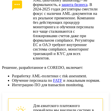
AML (anti-money laundering) - не
формальность, а
защита бизнеса
. В
2024-2025 годах регуляторы сместили
фокус с наличия AML-документов на
их реальное применение. Компании
без действующих процедур
мониторинга и обучения персонала
все чаще сталкиваются с
блокировками счетов даже при
формальном compliance. Регуляторы
ЕС и ОАЭ требуют внутренние
системы compliance, мониторинг
транзакций и KYC для всех
клиентов.
Решение, разработанное в COREDO, включает:
Разработку AML-политики с risk assessment.
Обучение персонала по
FATF
и локальным нормам.
Интеграцию ПО для transaction monitoring.
Для азиатского платежного
провайдера мы внедрили систему в