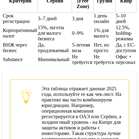
Критерий
Сербия
(Free
Грузия
Кипр
Zone)
Срок
1 день
5–10
3–7 дней
3 дня
регистрации
онлайн
дней
15%, льготы
12.5%,
Корпоративный
1% для
для малого
0–9%
holding-
налог
малого
бизнеса
режимы
ВНЖ через
Да,
5-летняя
Нет, но
Да, с ЕС-
бизнес
продлеваемый
виза
просто
доступом
Не
Не
Офис +
Substance
Минимальный
требуется
требуется
персонал
Эта таблица отражает данные 2025
года, используйте ее как чек-лист. На
практике мы часто комбинируем
юрисдикции. Например,
операционная компания
регистрируется в ОАЭ или Сербии, а
холдинговый уровень - на Кипре для
защиты активов и работы с
инвесторами. Такая структура лучше
воспринимается банками и снижает