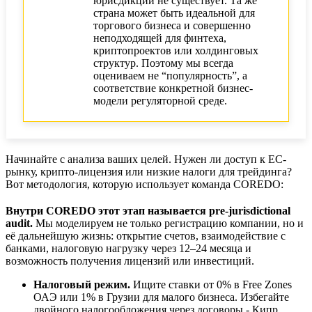
юрисдикции не существует. Та же
страна может быть идеальной для
торгового бизнеса и совершенно
неподходящей для финтеха,
криптопроектов или холдинговых
структур. Поэтому мы всегда
оцениваем не “популярность”, а
соответствие конкретной бизнес-
модели регуляторной среде.
Начинайте с анализа ваших целей. Нужен ли доступ к ЕС-
рынку, крипто-лицензия или низкие налоги для трейдинга?
Вот методология, которую использует команда COREDO:
Внутри COREDO этот этап называется pre-jurisdictional
audit.
Мы моделируем не только регистрацию компании, но и
её дальнейшую жизнь: открытие счетов, взаимодействие с
банками, налоговую нагрузку через 12–24 месяца и
возможность получения лицензий или инвестиций.
Налоговый режим.
Ищите ставки от 0% в Free Zones
ОАЭ или 1% в Грузии для малого бизнеса. Избегайте
двойного налогообложения через договоры - Кипр