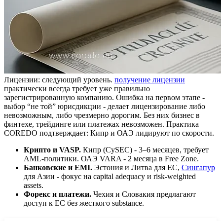
Лицензии: следующий уровень.
получение лицензии
практически всегда требует уже правильно
зарегистрированную компанию. Ошибка на первом этапе -
выбор “не той” юрисдикции - делает лицензирование либо
невозможным, либо чрезмерно дорогим. Без них бизнес в
финтехе, трейдинге или платежах невозможен. Практика
COREDO подтверждает: Кипр и ОАЭ лидируют по скорости.
Крипто и VASP.
Кипр (CySEC) - 3–6 месяцев, требует
AML-политики. ОАЭ VARA - 2 месяца в Free Zone.
Банковские и EMI.
Эстония и Литва для ЕС,
Сингапур
для Азии - фокус на capital adequacy и risk-weighted
assets.
Форекс и платежи.
Чехия и Словакия предлагают
доступ к ЕС без жесткого substance.