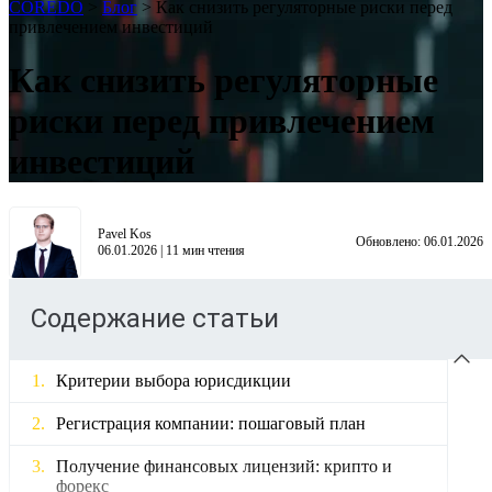
COREDO
>
Блог
>
Как снизить регуляторные риски перед
привлечением инвестиций
Как снизить регуляторные
риски перед привлечением
инвестиций
Pavel Kos
Обновлено:
06.01.2026
06.01.2026
|
11
мин чтения
Содержание статьи
Критерии выбора юрисдикции
Регистрация компании: пошаговый план
Получение финансовых лицензий: крипто и
форекс