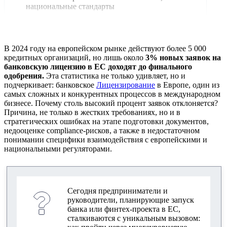
национальные стандарты
Пошаговая подготовка документов для
получения банковской лицензии
В 2024 году на европейском рынке действуют более 5 000
Состав и структура обязательного пакета
кредитных организаций, но лишь около
3% новых заявок на
документов
банковскую лицензию в ЕС доходят до финального
одобрения.
Эта статистика не только удивляет, но и
Бизнес-план и операционный план: требования
подчеркивает: банковское
Лицензирование
в Европе, один из
и ошибки
самых сложных и конкурентных процессов в международном
бизнесе. Почему столь высокий процент заявок отклоняется?
Причина, не только в жестких требованиях, но и в
Подтверждение источников капитала и
стратегических ошибках на этапе подготовки документов,
прозрачность структуры собственности
недооценке compliance-рисков, а также в недостаточном
понимании специфики взаимодействия с европейскими и
Квалификация и опыт топ-менеджмента
национальными регуляторами.
Compliance-документация и AML/CTF
Due diligence собственников и бенефициаров
Сегодня предприниматели и
руководители, планирующие запуск
Внутренние политики, процедуры и IT-
банка или финтех-проекта в ЕС,
инфраструктура
сталкиваются с уникальным вызовом: