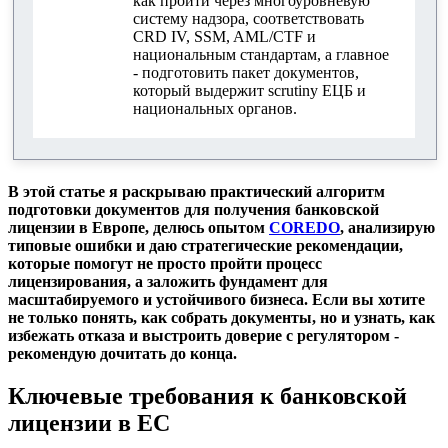
как пройти через многоуровневую
Регуляторные требования к уставному
систему надзора, соответствовать
капиталу и финансовой устойчивости
CRD IV, SSM, AML/CTF и
национальным стандартам, а главное
Взаимодействие с надзорными органами и
- подготовить пакет документов,
процесс рассмотрения заявки
который выдержит scrutiny ЕЦБ и
национальных органов.
Подача документов в ЕЦБ и национальные
органы (NCA)
Типовые причины отказа и отзыв лицензии
В этой статье я раскрываю практический алгоритм
подготовки документов для получения банковской
Особенности лицензирования SI и LSI банков
лицензии в Европе, делюсь опытом
COREDO
, анализирую
типовые ошибки и даю стратегические рекомендации,
Практические шаги и рекомендации по
которые помогут не просто пройти процесс
успешному получению банковской лицензии
лицензирования, а заложить фундамент для
масштабируемого и устойчивого бизнеса. Если вы хотите
Ключевые выводы и actionable advice для
не только понять, как собрать документы, но и узнать, как
предпринимателей
избежать отказа и выстроить доверие с регулятором -
рекомендую дочитать до конца.
Ключевые требования к банковской
лицензии в ЕС