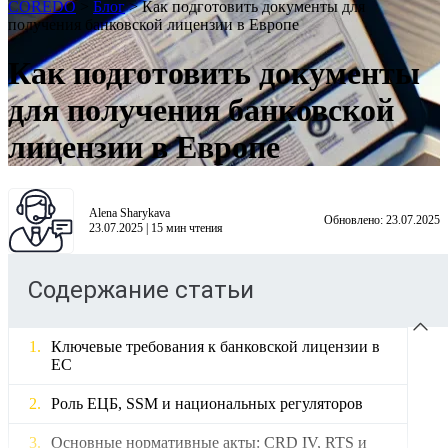
COREDO
>
Блог
>
Как подготовить документы для
получения банковской лицензии в Европе
Как подготовить документы
для получения банковской
лицензии в Европе
Alena Sharykava
Обновлено:
23.07.2025
23.07.2025
|
15
мин чтения
Содержание статьи
Ключевые требования к банковской лицензии в
ЕС
Роль ЕЦБ, SSM и национальных регуляторов
Основные нормативные акты: CRD IV, RTS и