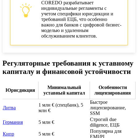
COREDO разрабатывает
индивидуальные регламенты с
учетом специфики юрисдикции и
требований ЕЦБ, что особенно
важно для банков с цифровой бизнес-
моделью и удаленным
обслуживанием клиентов.
Регуляторные требования к уставному
капиталу и финансовой устойчивости
Минимальный
Особенности
Юрисдикция
уставный капитал
лицензирования
Быстрое
1 млн € (спецбанк), 5
Литва
лицензирование,
млн €
SSM
Строгий due
Германия
5 млн €
diligence, ЕЦБ
Популярна для
Кипр
5 млн €
EMI/PI