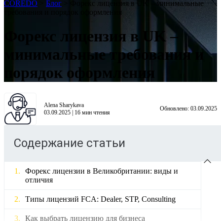
COREDO
>
Блог
>
Форекс лицензия в UK – минимальные
требования и порядок оформления
Форекс лицензия в UK –
минимальные требования и
порядок оформления
Alena Sharykava
Обновлено:
03.09.2025
03.09.2025
|
16
мин чтения
Содержание статьи
Форекс лицензии в Великобритании: виды и
отличия
Типы лицензий FCA: Dealer, STP, Consulting
Как выбрать лицензию для бизнеса