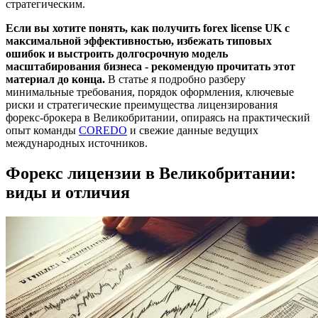
стратегическим.
Как получить лицензию: этапы и одобрение
Если вы хотите понять, как получить forex license UK с
максимальной эффективностью, избежать типовых
Ошибки и риски при получении форекс
ошибок и выстроить долгосрочную модель
лицензии UK
масштабирования бизнеса - рекомендую прочитать этот
материал до конца.
В статье я подробно разберу
Ошибки в бизнес-плане и документах
минимальные требования, порядок оформления, ключевые
риски и стратегические преимущества лицензирования
Недостатки комплаенса и персонала
форекс-брокера в Великобритании, опираясь на практический
опыт команды
COREDO
и свежие данные ведущих
международных источников.
Риски потери лицензии для бизнеса
Форекс лицензии в Великобритании:
Форекс лицензия UK: преимущества и
окупаемость
виды и отличия
Масштабирование бизнеса: выход на новые
рынки
Лицензия UK vs другие страны
Регуляторные изменения в 2025 году
Краткие выводы и рекомендации