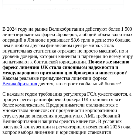
Минимальные требования FCA для компаний
Капитальные требования для лицензий
В 2024 году на рынке Великобритании действуют более 1 500
Требования к регистрации компании и офису
лицензированных форекс-брокеров, а общий объем валютных
операций в Лондоне превышает $3,6 трлн в день: это больше,
чем в любом другом финансовом центре мира. Столь
Критерии для директора и ключевых
внушительная статистика отражает не просто масштаб, но и
сотрудников
уровень доверия, который клиенты и партнеры по всему миру
испытывают к британской юрисдикции.
Почему же именно
Комплаенс и AML требования FCA
форекс лицензия UK стала синонимом надежности и
международного признания для брокеров и инвесторов?
AML/KYC: какие документы нужны?
Каковы реальные преимущества лицензии форекс
Великобритания
для тех, кто строит глобальный бизнес?
Защита средств клиентов и управление
рисками
С каждым годом требования регулятора FCA ужесточаются, а
процесс регистрации форекс-брокера UK становится все
Получение форекс лицензии в
более комплексным. Предприниматели сталкиваются с
Великобритании
множеством нюансов: от прозрачности корпоративной
структуры до внедрения продвинутых AML требований
Великобритания и защиты средств клиентов. В условиях
Документы и бизнес-план: как подготовить
растущей конкуренции и регуляторных изменений 2025 года,
вопрос выбора лицензии и юрисдикции становится
Подача заявления в FCA: как действовать?