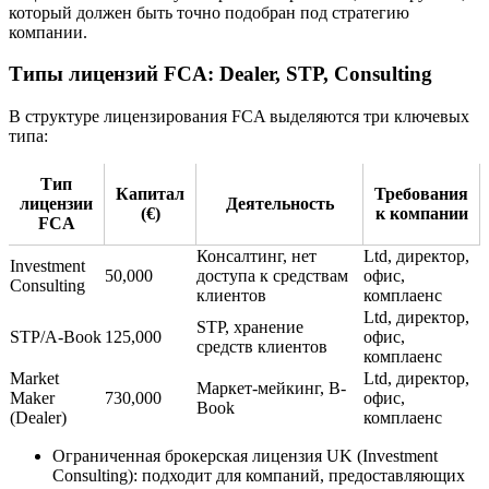
который должен быть точно подобран под стратегию
компании.
Типы лицензий FCA: Dealer, STP, Consulting
В структуре лицензирования FCA выделяются три ключевых
типа:
Тип
Капитал
Требования
лицензии
Деятельность
(€)
к компании
FCA
Консалтинг, нет
Ltd, директор,
Investment
50,000
доступа к средствам
офис,
Consulting
клиентов
комплаенс
Ltd, директор,
STP, хранение
STP/A-Book
125,000
офис,
средств клиентов
комплаенс
Market
Ltd, директор,
Маркет-мейкинг, B-
Maker
730,000
офис,
Book
(Dealer)
комплаенс
Ограниченная брокерская лицензия UK (Investment
Consulting): подходит для компаний, предоставляющих