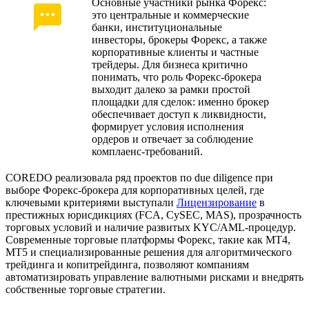
Основные участники рынка Форекс:
это центральные и коммерческие
банки, институциональные
инвесторы, брокеры Форекс, а также
корпоративные клиенты и частные
трейдеры. Для бизнеса критично
понимать, что роль Форекс-брокера
выходит далеко за рамки простой
площадки для сделок: именно брокер
обеспечивает доступ к ликвидности,
формирует условия исполнения
ордеров и отвечает за соблюдение
комплаенс-требований.
COREDO реализовала ряд проектов по due diligence при
выборе Форекс-брокера для корпоративных целей, где
ключевыми критериями выступали
Лицензирование
в
престижных юрисдикциях (FCA, CySEC, MAS), прозрачность
торговых условий и наличие развитых KYC/AML-процедур.
Современные торговые платформы Форекс, такие как MT4,
MT5 и специализированные решения для алгоритмического
трейдинга и копитрейдинга, позволяют компаниям
автоматизировать управление валютными рисками и внедрять
собственные торговые стратегии.