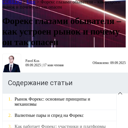
COREDO
>
Блог
>
Форекс глазами обывателя – как устроен
рынок и почему он так опасен
Форекс глазами обывателя –
как устроен рынок и почему
он так опасен
Pavel Kos
Обновлено:
09.09.2025
09.09.2025
|
17
мин чтения
Содержание статьи
Рынок Форекс: основные принципы и
механизмы
Валютные пары и спред на Форекс
Как работает Форекс: участники и платформы