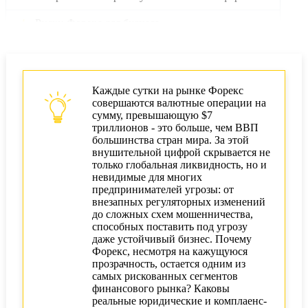
Риски Форекс для бизнеса
Финансовые риски: волатильность и маржа
Юридические риски форекс-компаний в ЕС,
Азии, Африке
Каждые сутки на рынке Форекс
совершаются валютные операции на
сумму, превышающую $7
AML/KYC и комплаенс на Форекс
триллионов - это больше, чем ВВП
большинства стран мира. За этой
Как избежать мошенничества на Форекс
внушительной цифрой скрывается не
только глобальная ликвидность, но и
Признаки мошенничества и схемы скама
невидимые для многих
предпринимателей угрозы: от
Защита корпоративных средств и инвестиций
внезапных регуляторных изменений
до сложных схем мошенничества,
Стратегии выхода на Форекс для бизнеса
способных поставить под угрозу
даже устойчивый бизнес. Почему
Рентабельность и эффективность Форекс-
Форекс, несмотря на кажущуюся
операций
прозрачность, остается одним из
самых рискованных сегментов
финансового рынка? Каковы
Масштабирование бизнеса: как снизить
реальные юридические и комплаенс-
расходы