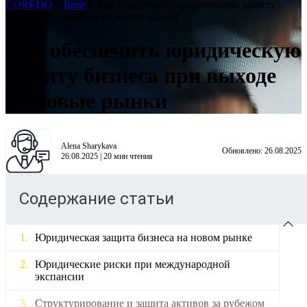
COREDO
>
Блог
>
Как обеспечить юридическую защиту
бизнеса при выходе на новые рынки
Как обеспечить юридическую
защиту бизнеса при выходе
на новые рынки
Alena Sharykava
Обновлено:
26.08.2025
26.08.2025
|
20
мин чтения
Содержание статьи
Юридическая защита бизнеса на новом рынке
Юридические риски при международной
экспансии
Структурирование и защита активов за рубежом