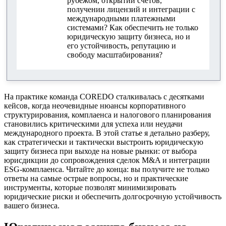
рубежом, открытии счетов,
получении лицензий и интеграции с
Открытие счетов в зарубежных банках и
международными платежными
финтех
системами? Как обеспечить не только
юридическую защиту бизнеса, но и
Валютное регулирование и операции
его устойчивость, репутацию и
свободу масштабирования?
Защита бренда и интеллектуальной
собственности
Регистрация товарных знаков и патентов в
На практике команда COREDO сталкивалась с десятками
мире
кейсов, когда неочевидные нюансы корпоративного
структурирования, комплаенса и налогового планирования
Защита коммерческой тайны и репутации
становились критическими для успеха или неудачи
международного проекта. В этой статье я детально разберу,
Сопровождение M&A и трансграничных
как стратегически и тактически выстроить юридическую
сделок
защиту бизнеса при выходе на новые рынки: от выбора
юрисдикции до сопровождения сделок M&A и интеграции
ESG-комплаенса. Читайте до конца: вы получите не только
Юридическое сопровождение M&A за рубежом
ответы на самые острые вопросы, но и практические
инструменты, которые позволят минимизировать
Разблокировка иностранных активов и споры
юридические риски и обеспечить долгосрочную устойчивость
вашего бизнеса.
ESG-комплаенс для юридических лиц