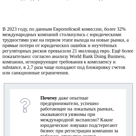
Где зарегистрировать бизнес за рубежом?
Где открыть компанию в ЕС, Азии или Африке
В 2023 году, по данным Европейской комиссии, более 32%
Требования к substance и прозрачности бизнеса
международных компаний столкнулись с юридическими
трудностями уже на первом этапе выхода на новые рынки, а
прямые потери от юридических ошибок и неучтённых
AML и комплаенс: как избежать блокировки
регуляторных рисков превысили 21 миллиард евро. Ещё более
счетов
показательно: согласно анализу World Bank Doing Business,
компании, игнорирующие требования к комплаенсу и
AML и KYC для международных компаний
substance, в 2,7 раза чаще попадают под блокировку счетов
или санкционные ограничения.
Как не попасть в черный список ЕС и FATF
Международное налоговое планирование
Почему
даже опытные
Налоговые риски при выходе на зарубежные
предприниматели, успешно
рынки
работающие на локальных рынках,
оказываются уязвимы при
Как подготовиться к CRS-отчетности
международной экспансии? Какие
юридические ловушки подстерегают
Открытие счета и интеграция с платежными
бизнес при регистрации компании за
системами