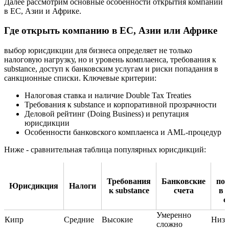
Далее рассмотрим основные особенности открытия компании
в ЕС, Азии и Африке.
Где открыть компанию в ЕС, Азии или Африке
выбор юрисдикции для бизнеса определяет не только
налоговую нагрузку, но и уровень комплаенса, требования к
substance, доступ к банковским услугам и риски попадания в
санкционные списки. Ключевые критерии:
Налоговая ставка и наличие Double Tax Treaties
Требования к substance и корпоративной прозрачности
Деловой рейтинг (Doing Business) и репутация
юрисдикции
Особенности банковского комплаенса и AML-процедур
Ниже - сравнительная таблица популярных юрисдикций:
Требования
Банковские
по
Юрисдикция
Налоги
к substance
счета
в 
с
Умеренно
Кипр
Средние
Высокие
Низк
сложно