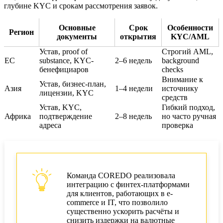
глубине KYC и срокам рассмотрения заявок.
Основные
Срок
Особенности
Регион
документы
открытия
KYC/AML
Устав, proof of
Строгий AML,
ЕС
substance, KYC-
2–6 недель
background
бенефициаров
checks
Внимание к
Устав, бизнес-план,
Азия
1–4 недели
источнику
лицензии, KYC
средств
Устав, KYC,
Гибкий подход,
Африка
подтверждение
2–8 недель
но часто ручная
адреса
проверка
Команда COREDO реализовала
интеграцию с финтех-платформами
для клиентов, работающих в e-
commerce и IT, что позволило
существенно ускорить расчёты и
снизить издержки на валютные