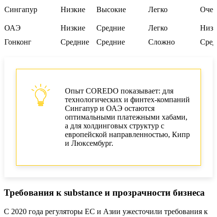
Сингапур
Низкие
Высокие
Легко
Очен
ОАЭ
Низкие
Средние
Легко
Низк
Гонконг
Средние
Средние
Сложно
Сред
Опыт COREDO показывает: для
технологических и финтех-компаний
Сингапур и ОАЭ остаются
оптимальными платежными хабами,
а для холдинговых структур с
европейской направленностью, Кипр
и Люксембург.
Требования к substance и прозрачности бизнеса
С 2020 года регуляторы ЕС и Азии ужесточили требования к