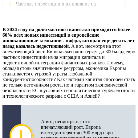
Частные инвестиции и их влияние на
экономику и инновации
Частный капитал в развитии европейского
рынка капитала
В 2024 году на долю частного капитала приходится более
60% всех новых инвестиций в европейские
Частный капитал в Европе: вызовы и
инновационные компании - цифра, которая еще десять лет
возможности
назад казалась недостижимой.
А вот, несмотря на этот
впечатляющий рост, Европа ежегодно теряет до 300 млрд евро
Проблемы экономики ЕС и роль частного
частных инвестиций из-за миграции капитала и
капитала
недостаточной интеграции финансовых рынков. Почему,
обладая столь значительным ресурсом, экономика Европы
сталкивается с угрозой утраты глобальной
Влияние миграции капитала на инвестиции
конкурентоспособности? Как частный капитал способен стать
Европы
не только источником роста, но и гарантом экономической
безопасности ЕС в условиях геополитической турбулентности
Экономическая безопасность ЕС и риски
и технологического разрыва с США и Азией?
инвестиций
Влияние экономических и геополитических
факторов на частный капитал
А вот, несмотря на этот
Инвестиционные стратегии и привлечение
впечатляющий рост, Европа
частного капитала в ЕС
ежегодно теряет до 300 млрд евро