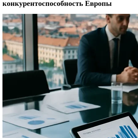
конкурентоспособность Европы
КСО и мультистейкхолдерное управление
капиталом
Долгосрочные последствия частного капитала
в Европе
Долгосрочные последствия оттока капитала из
ЕС
Банковский союз ЕС и рынок частного
капитала
Совместные проекты и их влияние на
инвестиции
Стратегии интеграции финансовых рынков
Европы
Рекомендации для предпринимателей и
инвесторов
Как привлекать и управлять частным
капиталом в Европе