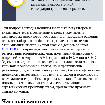
частных инвестиций из-за миграции
капитала и недостаточной
Лучшие практики привлечения инвестиций в
интеграции финансовых рынков.
ЕС
Венчурный и private equity капитал в развитии
компаний Европы
Эти вопросы сегодня волнуют не только регуляторов и
Финансовые инструменты для управления
аналитиков, но и предпринимателей, владельцев и
инвестициями
финансовых директоров, которые ищут надежные решения
для масштабирования бизнеса, привлечения инвестиций и
минимизации рисков. В этой статье я делюсь опытом
Регулирование и налоги, влияющие на приток
COREDO
капитала
в сопровождении трансграничных проектов,
регистрации юридических лиц, получении финансовых
лицензий и внедрении AML-стратегий в ЕС, Азии и СНГ.
Частный капитал и устойчивое развитие
Здесь вы найдете не только глубокий анализ роли частного
экономики Европы
капитала в экономике Европы, но и практические
рекомендации, которые помогут вашему бизнесу эффективно
Частные инвестиции в декарбонизацию
привлекать инвестиции, управлять рисками и использовать
Европы
возможности европейского рынка капитала. Если вы хотите
понять, как частный капитал может стать вашим
Частный капитал и зеленая экономика:
стратегическим преимуществом, приглашаю прочитать
финансирование устойчивых проектов
статью до конца.
Влияние цифровой трансформации на
Частный капитал и
инвестиции в частный капитал