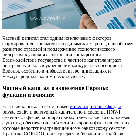
Управление рисками и оценка ROI
Финансовые инструменты и технологии для
роста бизнеса
Частный капитал стал одним из ключевых факторов
Как адаптироваться к налоговым изменениям
формирования экономической динамики Европы, способствуя
ЕС?
развитию отраслей и поддержанию технологического
лидерства в условиях глобальной конкуренции.
Ключевые выводы и перспективы
Взаимодействие государства и частного капитала играет
центральную роль в укреплении конкурентоспособности
Европы, особенно в инфраструктуре, инновациях и
международных экономических связях.
Частный капитал в экономике Европы:
функции и влияние
Частный капитал: это не только
инвестиционные фонды
private equity и венчурный капитал, но и средства HNWI,
семейных офисов, корпоративных инвесторов. Его ключевая
функция, обеспечение гибкости и скорости финансирования,
которые недоступны традиционному банковскому сектору.
Практика COREDO подтверждает: в большинстве кейсов