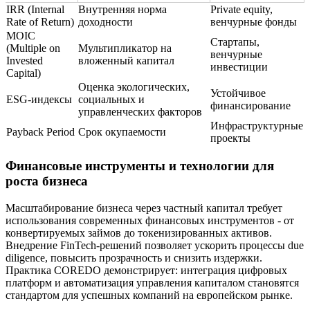
IRR (Internal
Внутренняя норма
Private equity,
Rate of Return)
доходности
венчурные фонды
MOIC
Стартапы,
(Multiple on
Мультипликатор на
венчурные
Invested
вложенный капитал
инвестиции
Capital)
Оценка экологических,
Устойчивое
ESG-индексы
социальных и
финансирование
управленческих факторов
Инфраструктурные
Payback Period
Срок окупаемости
проекты
Финансовые инструменты и технологии для
роста бизнеса
Масштабирование бизнеса через частный капитал требует
использования современных финансовых инструментов - от
конвертируемых займов до токенизированных активов.
Внедрение FinTech-решений позволяет ускорить процессы due
diligence, повысить прозрачность и снизить издержки.
Практика COREDO демонстрирует: интеграция цифровых
платформ и автоматизация управления капиталом становятся
стандартом для успешных компаний на европейском рынке.