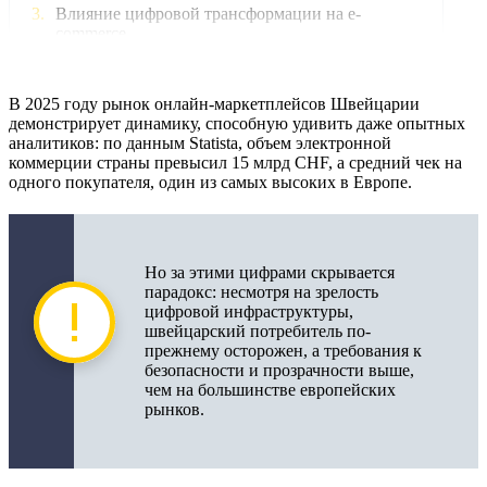
Влияние цифровой трансформации на e-
commerce
Юридические и налоговые аспекты
маркетплейсов в Швейцарии
В 2025 году рынок онлайн-маркетплейсов Швейцарии
демонстрирует динамику, способную удивить даже опытных
Управление рисками и безопасность транзакций
аналитиков: по данным Statista, объем электронной
коммерции страны превысил 15 млрд CHF, а средний чек на
Технологии и автоматизация маркетплейсов
одного покупателя, один из самых высоких в Европе.
2025
Автоматизация управления каталогом и
контентом
Но за этими цифрами скрывается
парадокс: несмотря на зрелость
Масштабирование и развитие маркетплейсов в
цифровой инфраструктуры,
Швейцарии
швейцарский потребитель по-
прежнему осторожен, а требования к
Кросс-граничная торговля и логистика
безопасности и прозрачности выше,
чем на большинстве европейских
Практические рекомендации для бизнеса и
рынков.
руководителей
Онлайн-маркетплейсы в Швейцарии: