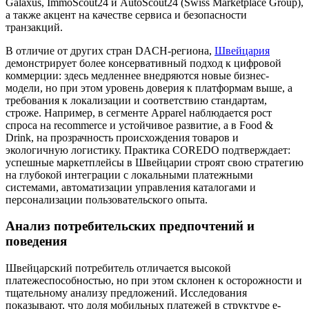
Galaxus, ImmoScout24 и AutoScout24 (Swiss Marketplace Group),
а также акцент на качестве сервиса и безопасности
транзакций.
В отличие от других стран DACH-региона,
Швейцария
демонстрирует более консервативный подход к цифровой
коммерции: здесь медленнее внедряются новые бизнес-
модели, но при этом уровень доверия к платформам выше, а
требования к локализации и соответствию стандартам,
строже. Например, в сегменте Apparel наблюдается рост
спроса на recommerce и устойчивое развитие, а в Food &
Drink, на прозрачность происхождения товаров и
экологичную логистику. Практика COREDO подтверждает:
успешные маркетплейсы в Швейцарии строят свою стратегию
на глубокой интеграции с локальными платежными
системами, автоматизации управления каталогами и
персонализации пользовательского опыта.
Анализ потребительских предпочтений и
поведения
Швейцарский потребитель отличается высокой
платежеспособностью, но при этом склонен к осторожности и
тщательному анализу предложений. Исследования
показывают, что доля мобильных платежей в структуре e-