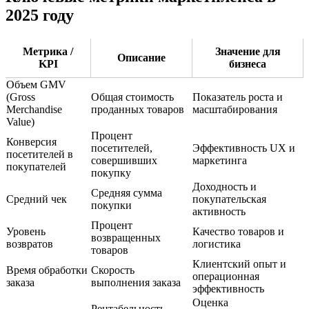
2025 году
Метрика /
Значение для
Описание
KPI
бизнеса
Объем GMV
(Gross
Общая стоимость
Показатель роста и
Merchandise
проданных товаров
масштабирования
Value)
Процент
Конверсия
посетителей,
Эффективность UX и
посетителей в
совершивших
маркетинга
покупателей
покупку
Доходность и
Средняя сумма
Средний чек
покупательская
покупки
активность
Процент
Уровень
Качество товаров и
возвращенных
возвратов
логистика
товаров
Клиентский опыт и
Время обработки
Скорость
операционная
заказа
выполнения заказа
эффективность
Оценка
Рентабельность