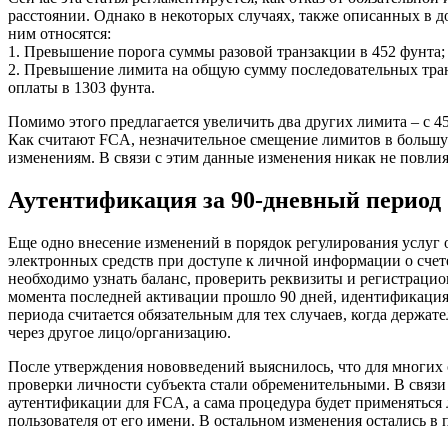
расстоянии. Однако в некоторых случаях, также описанных в д
ним относятся:
1. Превышение порога суммы разовой транзакции в 452 фунта;
2. Превышение лимита на общую сумму последовательных тран
оплаты в 1303 фунта.
Помимо этого предлагается увеличить два других лимита – с 45 
Как считают FCA, незначительное смещение лимитов в большу
изменениям. В связи с этим данные изменения никак не повлия
Аутентификация за 90-дневный период
Еще одно внесение изменений в порядок регулирования услуг 
электронных средств при доступе к личной информации о счете
необходимо узнать баланс, проверить реквизиты и регистрацио
момента последней активации прошло 90 дней, идентификация 
периода считается обязательным для тех случаев, когда держ
через другое лицо/организацию.
После утверждения нововведений выяснилось, что для многих 
проверки личности субъекта стали обременительными. В связи 
аутентификации для FCA, а сама процедура будет применяться 
пользователя от его имени. В остальном изменения остались в