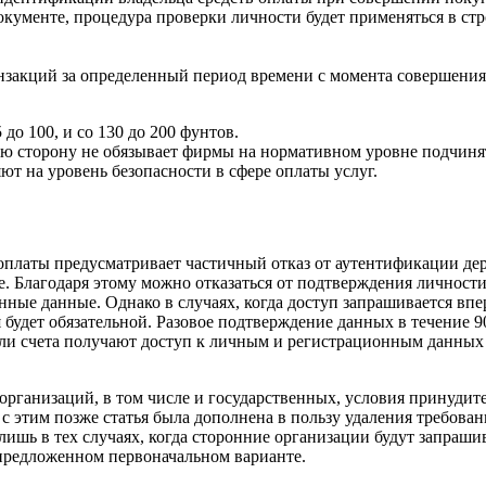
окументе, процедура проверки личности будет применяться в стр
закций за определенный период времени с момента совершения
до 100, и со 130 до 200 фунтов.
ю сторону не обязывает фирмы на нормативном уровне подчиня
ют на уровень безопасности в сфере оплаты услуг.
оплаты предусматривает частичный отказ от аутентификации де
. Благодаря этому можно отказаться от подтверждения личности
нные данные. Однако в случаях, когда доступ запрашивается впе
будет обязательной. Разовое подтверждение данных в течение 9
атели счета получают доступ к личным и регистрационным данны
организаций, в том числе и государственных, условия принудит
с этим позже статья была дополнена в пользу удаления требова
лишь в тех случаях, когда сторонние организации будут запраши
 предложенном первоначальном варианте.