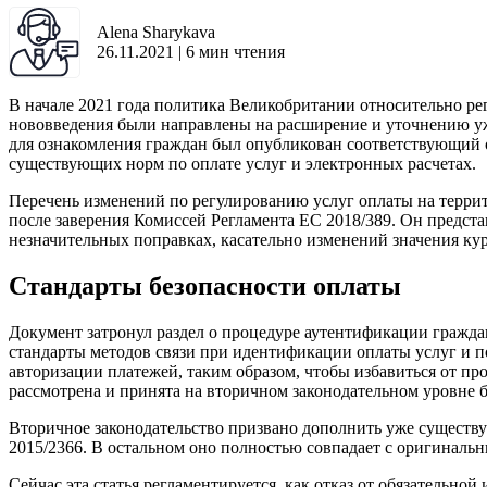
Alena Sharykava
26.11.2021
|
6
мин чтения
В начале 2021 года политика Великобритании относительно ре
нововведения были направлены на расширение и уточнению уж
для ознакомления граждан был опубликован соответствующий о
существующих норм по оплате услуг и электронных расчетах.
Перечень изменений по регулированию услуг оплаты на терри
после заверения Комиссей Регламента ЕС 2018/389. Он предста
незначительных поправках, касательно изменений значения ку
Стандарты безопасности оплаты
Документ затронул раздел о процедуре аутентификации гражда
стандарты методов связи при идентификации оплаты услуг и п
авторизации платежей, таким образом, чтобы избавиться от п
рассмотрена и принята на вторичном законодательном уровне б
Вторичное законодательство призвано дополнить уже существ
2015/2366. В остальном оно полностью совпадает с оригинальн
Сейчас эта статья регламентируется, как отказ от обязательн