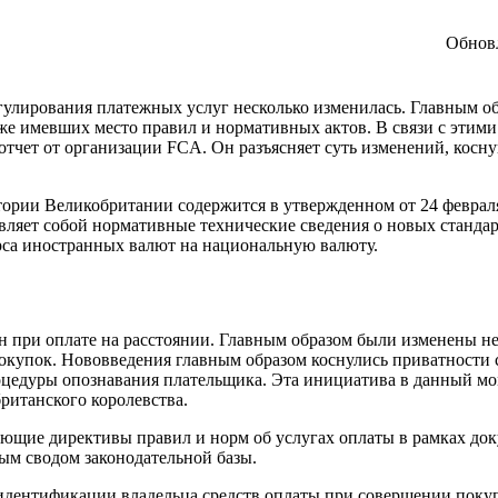
Обнов
гулирования платежных услуг несколько изменилась. Главным о
е имевших место правил и нормативных актов. В связи с этим
тчет от организации FCA. Он разъясняет суть изменений, косн
тории Великобритании содержится в утвержденном от 24 феврал
вляет собой нормативные технические сведения о новых стандар
рса иностранных валют на национальную валюту.
н при оплате на расстоянии. Главным образом были изменены н
окупок. Нововведения главным образом коснулись приватности 
роцедуры опознавания плательщика. Эта инициатива в данный м
ританского королевства.
ующие директивы правил и норм об услугах оплаты в рамках до
ым сводом законодательной базы.
ой идентификации владельца средств оплаты при совершении поку