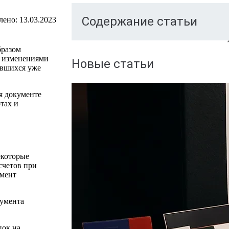
Содержание статьи
лено:
13.03.2023
бразом
и изменениями
Новые статьи
увшихся уже
я документе
тах и
екоторые
счетов при
омент
кумента
пок на