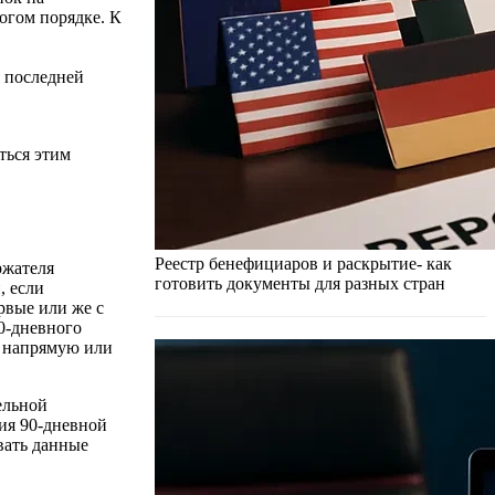
огом порядке. К
 последней
ться этим
Реестр бенефициаров и раскрытие- как
ржателя
готовить документы для разных стран
, если
рвые или же с
0-дневного
х напрямую или
ельной
ния 90-дневной
вать данные