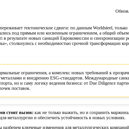
Обнов
ереживает тектонические сдвиги: по данным Worldsteel, только
азались под прямым или косвенным ограничением, а общий объе
т:
в результате новых санкций Еврокомиссии и синхронизации р
ска», столкнулись с необходимостью срочной трансформации ко
ормальные ограничения, а комплекс новых требований к прозрач
агметаллами и внедрению ESG-стандартов. Международные санк
орта, но и саму логику ведения бизнеса: от Due Diligence партн
почек поставок.
ми стоит вызов:
как не только выжить, но и сохранить маржина
ля металлургии и обеспечить устойчивость в новых условиях.
ы разберем ключевые изменения для металлургических компаний