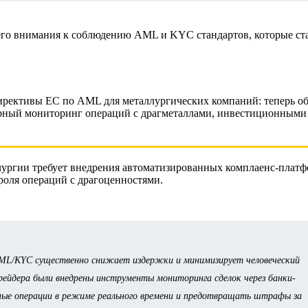
шего внимания к соблюдению AML и KYC стандартов, которые ст
ирективы ЕС по AML для металлургических компаний: теперь об
ярный мониторинг операций с драгметаллами, инвестиционными
лургии требует внедрения автоматизированных комплаенс-платф
роля операций с драгоценностями.
L/KYC существенно снижает издержки и минимизирует человеческий
рейдера были внедрены инструменты мониторинга сделок через банки-
ные операции в режиме реального времени и предотвращать штрафы за