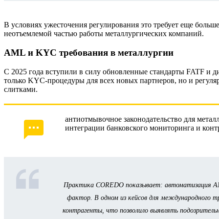
В условиях ужесточения регулирования это требует еще боль
неотъемлемой частью работы металлургических компаний.
AML и KYC требования в металлургии
С 2025 года вступили в силу обновленные стандарты FATF и д
только KYC-процедуры для всех новых партнеров, но и регул
слитками.
антиотмывочное законодательство для метал
интеграции банковского мониторинга и конт
Практика COREDO показывает: автоматизация AM
фактор. В одном из кейсов для международного т
контрагенты, что позволило выявлять подозритель