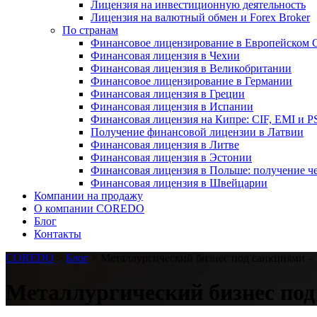
Лицензия на инвестиционную деятельность
Лицензия на валютный обмен и Forex Broker
По странам
Финансовое лицензирование в Европейском 
Финансовая лицензия в Чехии
Финансовая лицензия в Великобритании
Финансовое лицензирование в Германии
Финансовая лицензия в Греции
Финансовая лицензия в Испании
Финансовая лицензия на Кипре: CIF, EMI и P
Получение финансовой лицензии в Латвии
Финансовая лицензия в Литве
Финансовая лицензия в Эстонии
Финансовая лицензия в Польше: получение ч
Финансовая лицензия в Швейцарии
Компании на продажу
О компании COREDO
Блог
Контакты
COREDO
>
Блог
>
Металлургический бизнес под санкциями –
Металлургический бизнес под