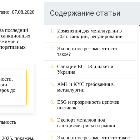
Содержание статьи
лено:
07.08.2026
 за последний
Изменения для металлургии в
м санкционных
2025: санкции, регулирование
ежимов с
рпоративных
Экспертное резюме: что это
такое?
Санкции ЕС: 18-й пакет и
Украина
ности,
AML и KYC требования в
ции
металлургии
еров до
ESG и прозрачность цепочек
поставок
Экспорт металлов под
льность
санкциями: риски и рынки
Экспертное резюме: что это такое
 2025, покажем,