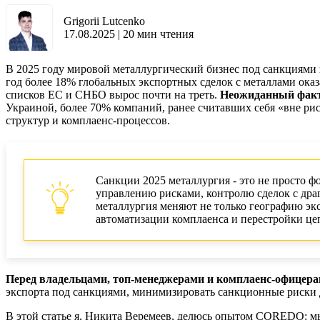
Grigorii Lutcenko
17.08.2025
|
20
мин чтения
В 2025 году мировой металлургический бизнес под санкциями п
год более 18% глобальных экспортных сделок с металлами ок
списков ЕС и СНБО вырос почти на треть.
Неожиданный фак
Украиной, более 70% компаний, ранее считавших себя «вне ри
структур и комплаенс-процессов.
Санкции 2025 металлургия - это не просто ф
управлению рисками, контролю сделок с др
металлургия меняют не только географию эксп
автоматизации комплаенса и перестройки це
Перед владельцами, топ-менеджерами и комплаенс-офицера
экспорта под санкциями, минимизировать санкционные риски д
В этой статье я, Никита Веремеев, делюсь опытом COREDO: м