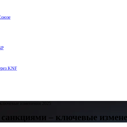
Союзе
SP
ерез KNF
 ключевые изменения 2025
 санкциями – ключевые измене