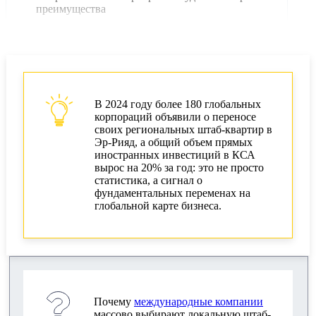
преимущества
Регистрация бизнеса в Саудовской Аравии
Как открыть локальную штаб-квартиру
Что выбрать: материковую территорию или
СЭЗ?
В 2024 году более 180 глобальных
корпораций объявили о переносе
своих региональных штаб-квартир в
Налоговые льготы для региональных штаб-
Эр-Рияд, а общий объем прямых
квартир
иностранных инвестиций в КСА
вырос на 20% за год: это не просто
Налоговые стимулы для HQ: условия и
статистика, а сигнал о
ограничения
фундаментальных переменах на
глобальной карте бизнеса.
Корпоративное налогообложение и отчетность
Комплаенс и AML сопровождение в КСА
Функции и требования к комплаенсу и AML
Взаимодействие с ZATCA и SAGIA
Почему
международные компании
массово выбирают локальную штаб-