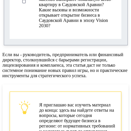
Управление дочерними компаниями через
квартиру в Саудовской Аравии?
штаб-квартиру
Какие вызовы и возможности
открывает открытие бизнеса в
Корпоративное управление и
Саудовской Аравии в эпоху Vision
масштабирование бизнеса
2030?
HR-стратегии и локализация рабочих мест
Новые законы о недвижимости и стимулы для
HQ
Если вы - руководитель, предприниматель или финансовый
директор, столкнувшийся с барьерами регистрации,
Влияние нового регулирования на рынок
лицензирования и комплаенса, эта статья даст не только
недвижимости
системное понимание новых правил игры, но и практические
инструменты для стратегического успеха.
Инфраструктурные стимулы для
международного бизнеса
Открытие офиса в Саудовской Аравии
Я приглашаю вас изучить материал
Чек-лист для запуска HQ
до конца: здесь вы найдете ответы на
вопросы, которые сегодня
Оценка ROI и рисков инвестиций
определяют будущее бизнеса в
регионе: от нормативных требований