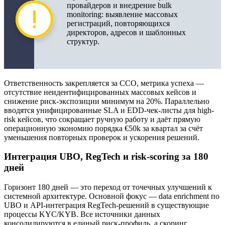
провайдеров и внедрение bulk
monitoring: выявление массовых
регистраций, повторяющихся
директоров, адресов и шаблонных
структур.
Ответственность закрепляется за CCO, метрика успеха —
отсутствие неидентифицированных массовых кейсов и
снижение риск-экспозиции минимум на 20%. Параллельно
вводятся унифицированные SLA и EDD-чек-листы для high-
risk кейсов, что сокращает ручную работу и даёт прямую
операционную экономию порядка €50k за квартал за счёт
уменьшения повторных проверок и ускорения решений.
Интеграция UBO, RegTech и risk-scoring за 180
дней
Горизонт 180 дней — это переход от точечных улучшений к
системной архитектуре. Основной фокус — data enrichment по
UBO и API-интеграция RegTech-решений в существующие
процессы KYC/KYB. Все источники данных
консолидируются в единый риск-профиль, а скоринг