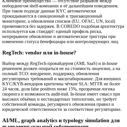
Ключевое преимущество — отсутствие разрывов между
онбордингом shelf-компании и её дальнейшим поведением.
При таком подходе данные KYC автоматически
прокидываются в санкционный и транзакционный
мониторинг, а обновления списков (EU, OFAC, UN, local)
применяются без задержек. В COREDO подобная архитектура
используется как стандарт: единый профиль риска,
непрерывное обновление и автоматические триггеры при
изменении статуса бенефициара или контролирующих лиц.
RegTech: vendor или in-house?
Выбор между RegTech-провайдером (AML SaaS) и in-house
решением должен опираться не на стоимость лицензии, а на
полный TCO: внедрение, поддержку, обновления
регуляторных требований и масштабирование. Для внешних
KYC/KYB-вендоров критичны чёткие SLA: MTTR не более
24 часов, доля false positives ниже 15%, прозрачная логика
скоринга и возможность audit-trail. In-house имеет смысл при
высоких объёмах и нестандартных типологиях, но требует
собственной команды, регулярного обновления правил и
юридической ответственности за соответствие регуляторике.
AI/ML, graph analytics и typology simulation для
выявления скрытой собственности