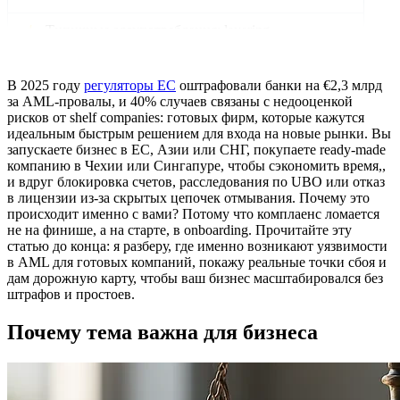
Типичные злоупотребления: layering,
структурирование
Где ломается комплаенс на пути клиента
В 2025 году
регуляторы ЕС
оштрафовали банки на €2,3 млрд
за AML-провалы, и 40% случаев связаны с недооценкой
Ошибки onboarding-процесса
рисков от shelf companies: готовых фирм, которые кажутся
идеальным быстрым решением для входа на новые рынки. Вы
запускаете бизнес в ЕС, Азии или СНГ, покупаете ready-made
Недостаточная EDD у старых или сложных
компанию в Чехии или Сингапуре, чтобы сэкономить время,,
ready-made компаний
и вдруг блокировка счетов, расследования по UBO или отказ
в лицензии из-за скрытых цепочек отмывания. Почему это
Проблемы third-party провайдеров и
происходит именно с вами? Потому что комплаенс ломается
анонимности supply chain
не на финише, а на старте, в onboarding. Прочитайте эту
статью до конца: я разберу, где именно возникают уязвимости
Проблемы legacy systems и alert fatigue
в AML для готовых компаний, покажу реальные точки сбоя и
дам дорожную карту, чтобы ваш бизнес масштабировался без
Как оценивать риск shelf-компаний при
штрафов и простоев.
KYC/KYB
Почему тема важна для бизнеса
Трёхуровневая модель оценки риска
Когда применять EDD: чек-лист (контракты,
счета)