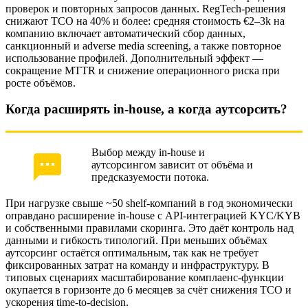
проверок и повторных запросов данных. RegTech-решения
снижают TCO на 40% и более: средняя стоимость €2–3k на
компанию включает автоматический сбор данных,
санкционный и adverse media screening, а также повторное
использование профилей. Дополнительный эффект —
сокращение MTTR и снижение операционного риска при
росте объёмов.
Когда расширять in-house, а когда аутсорсить?
Выбор между in-house и
аутсорсингом зависит от объёма и
предсказуемости потока.
При нагрузке свыше ~50 shelf-компаний в год экономически
оправдано расширение in-house с API-интеграцией KYC/KYB
и собственными правилами скоринга. Это даёт контроль над
данными и гибкость типологий. При меньших объёмах
аутсорсинг остаётся оптимальным, так как не требует
фиксированных затрат на команду и инфраструктуру. В
типовых сценариях масштабирование комплаенс-функции
окупается в горизонте до 6 месяцев за счёт снижения TCO и
ускорения time-to-decision.