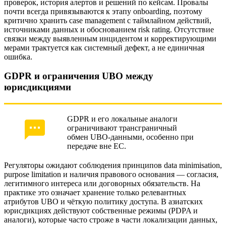
проверок, история алертов и решений по кейсам. Провалы
почти всегда привязываются к этапу onboarding, поэтому
критично хранить case management с таймлайном действий,
источниками данных и обоснованием risk rating. Отсутствие
связки между выявленным инцидентом и корректирующими
мерами трактуется как системный дефект, а не единичная
ошибка.
GDPR и ограничения UBO между
юрисдикциями
GDPR и его локальные аналоги
ограничивают трансграничный
обмен UBO-данными, особенно при
передаче вне ЕС.
Регуляторы ожидают соблюдения принципов data minimisation,
purpose limitation и наличия правового основания — согласия,
легитимного интереса или договорных обязательств. На
практике это означает хранение только релевантных
атрибутов UBO и чёткую политику доступа. В азиатских
юрисдикциях действуют собственные режимы (PDPA и
аналоги), которые часто строже в части локализации данных,