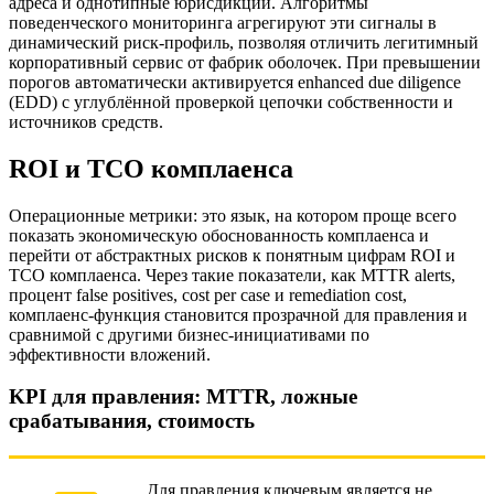
адреса и однотипные юрисдикции. Алгоритмы
поведенческого мониторинга агрегируют эти сигналы в
динамический риск-профиль, позволяя отличить легитимный
корпоративный сервис от фабрик оболочек. При превышении
порогов автоматически активируется enhanced due diligence
(EDD) с углублённой проверкой цепочки собственности и
источников средств.
ROI и TCO комплаенса
Операционные метрики: это язык, на котором проще всего
показать экономическую обоснованность комплаенса и
перейти от абстрактных рисков к понятным цифрам ROI и
TCO комплаенса. Через такие показатели, как MTTR alerts,
процент false positives, cost per case и remediation cost,
комплаенс-функция становится прозрачной для правления и
сравнимой с другими бизнес-инициативами по
эффективности вложений.
KPI для правления: MTTR, ложные
срабатывания, стоимость
Для правления ключевым является не