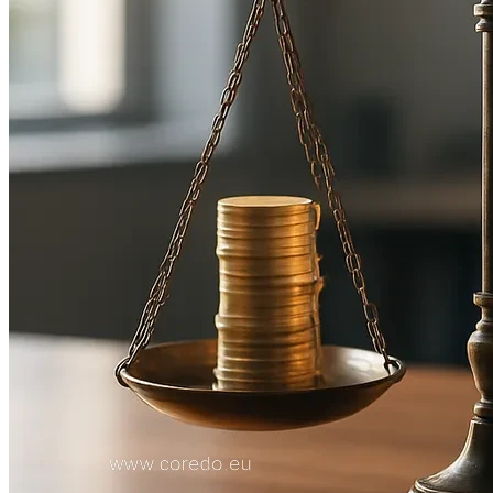
Проверка UBO: интеграция реестров и
enrichment
Технологии сокращения пробелов в
комплаенсе
Интегрированный AML-стек: KYC, санкции,
TM
RegTech: vendor или in-house?
AI/ML, graph analytics и typology simulation для
выявления скрытой собственности
Правила наблюдения за массовыми запросами
ROI и TCO комплаенса
KPI для правления: MTTR, ложные
срабатывания, стоимость
TCO автоматизированного EDD vs ручной
экспертизы