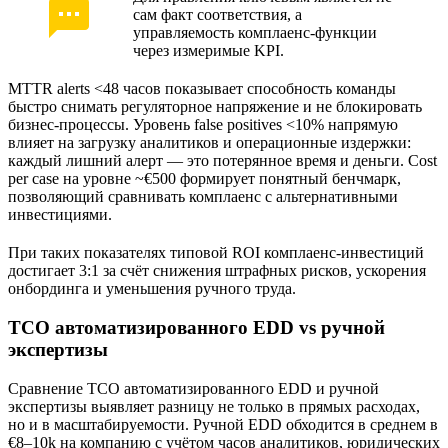
сам факт соответствия, а
управляемость комплаенс-функции
через измеримые KPI.
MTTR alerts <48 часов показывает способность команды
быстро снимать регуляторное напряжение и не блокировать
бизнес-процессы. Уровень false positives <10% напрямую
влияет на загрузку аналитиков и операционные издержки:
каждый лишний алерт — это потерянное время и деньги. Cost
per case на уровне ~€500 формирует понятный бенчмарк,
позволяющий сравнивать комплаенс с альтернативными
инвестициями.
При таких показателях типовой ROI комплаенс-инвестиций
достигает 3:1 за счёт снижения штрафных рисков, ускорения
онбординга и уменьшения ручного труда.
TCO автоматизированного EDD vs ручной
экспертизы
Сравнение TCO автоматизированного EDD и ручной
экспертизы выявляет разницу не только в прямых расходах,
но и в масштабируемости. Ручной EDD обходится в среднем в
€8–10k на компанию с учётом часов аналитиков, юридических