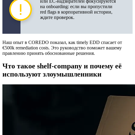
или ЕС-надзирателей фокусируются
на onboarding: если вы пропустили
Вопросы провайдеру и комплаенс-офицеру
red flags в корпоративной истории,
ждите проверок.
Практические выводы и рекомендации
Шаблоны и метрики для тендеров RFP
Наш опыт в COREDO показал, как timely EDD спасает от
€500k remediation costs. Это руководство поможет вашему
правлению принять обоснованные решения.
Что такое shelf‑company и почему её
используют злоумышленники