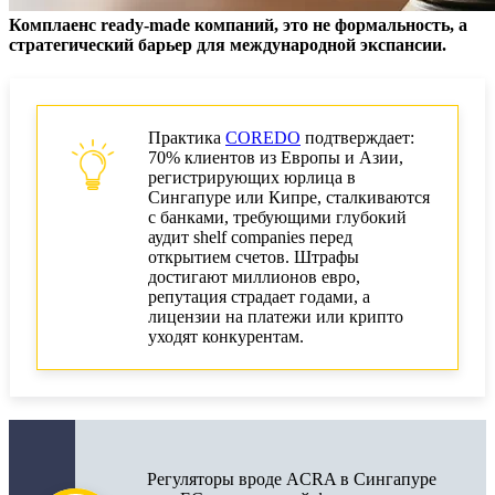
Комплаенс ready-made компаний, это не формальность, а
Когда расширять in-house, а когда аутсорсить?
стратегический барьер для международной экспансии.
Регуляторные требования для проверок
FATF, guidance для TCSP и UBO
Практика
COREDO
подтверждает:
70% клиентов из Европы и Азии,
Что ищут регуляторы в ремедиации
регистрирующих юрлица в
Сингапуре или Кипре, сталкиваются
GDPR и ограничения UBO между
с банками, требующими глубокий
юрисдикциями
аудит shelf companies перед
открытием счетов. Штрафы
достигают миллионов евро,
План внедрения улучшений на 90/180/365 дней
репутация страдает годами, а
лицензии на платежи или крипто
90 дней: быстрые победы в bulk formation
уходят конкурентам.
Интеграция UBO, RegTech и risk-scoring за 180
дней
365 дней: типологии, ML, governance и KPI для
правления
Регуляторы вроде ACRA в Сингапуре
Кейсы ошибок с уроками