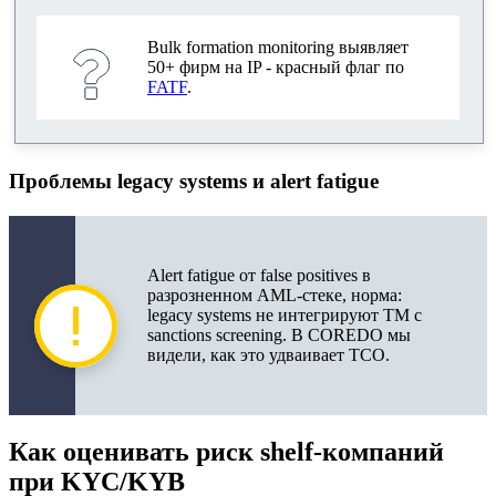
Bulk formation monitoring выявляет
50+ фирм на IP - красный флаг по
FATF
.
Проблемы legacy systems и alert fatigue
Alert fatigue от false positives в
разрозненном AML-стеке, норма:
legacy systems не интегрируют TM с
sanctions screening. В COREDO мы
видели, как это удваивает TCO.
Как оценивать риск shelf-компаний
при KYC/KYB