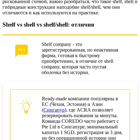
рискованной схемой, важно разобраться, что такое shelf, shell и
гибридные конструкции наподобие shelf/shell, чем они
отличаются и как используются на практике.
Shelf vs shell vs shelf/shell: отличия
Shelf company - это
зарегистрированная, но неактивная
фирма, готовая к быстрому
приобретению, в отличие от shell
company, которая часто пустая
оболочка без истории.
Ready-made компании популярны в
ЕС (Чехия, Эстония) и Азии
(
Сингапур
), где ACRA позволяет
резервировать названия за минуты.
Команда COREDO часто работает с
Pte Ltd в Сингапуре, минимальный
капитал 1 SGD, регистрация за 3 дня,
но без операционной истории они