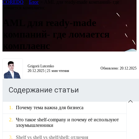
COREDO
>
Блог
>
AML для ready-made компаний- где
ломается комплаенс
AML для ready-made
компаний- где ломается
комплаенс
Grigorii Lutcenko
Обновлено:
20.12.2025
20.12.2025
|
21
мин чтения
Содержание статьи
Почему тема важна для бизнеса
Что такое shelf‑company и почему её используют
злоумышленники
Shelf vs shell vs shelf/shell: отличия