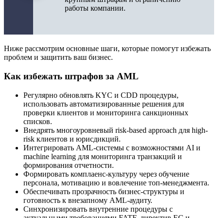
работы компании.
Ниже рассмотрим основные шаги, которые помогут избежать
проблем и защитить ваш бизнес.
Как избежать штрафов за AML
Регулярно обновлять KYC и CDD процедуры,
использовать автоматизированные решения для
проверки клиентов и мониторинга санкционных
списков.
Внедрять многоуровневый risk-based approach для high-
risk клиентов и юрисдикций.
Интегрировать AML-системы с возможностями AI и
machine learning для мониторинга транзакций и
формирования отчетности.
Формировать комплаенс-культуру через обучение
персонала, мотивацию и вовлечение топ-менеджмента.
Обеспечивать прозрачность бизнес-структуры и
готовность к внезапному AML-аудиту.
Синхронизировать внутренние процедуры с
актуальными требованиями FATF, директив ЕС и