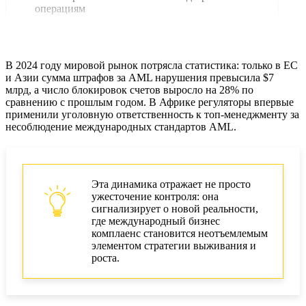
операциям
Ошибки при работе с рисковыми клиентами
Пробелы в корпоративном комплаенсе
В 2024 году мировой рынок потрясла статистика: только в ЕС
и Азии сумма штрафов за AML нарушения превысила $7
Нарушения хранения данных для AML
млрд, а число блокировок счетов выросло на 28% по
сравнению с прошлым годом. В Африке регуляторы впервые
применили уголовную ответственность к топ-менеджменту за
Новые регуляторные требования ЕС и Азии
несоблюдение международных стандартов AML.
Штрафы за AML: кейсы и последствия
Крупнейшие штрафы и нарушения 2024–2025
Эта динамика отражает не просто
Как избежать штрафов за AML в бизнесе
ужесточение контроля: она
сигнализирует о новой реальности,
где международный бизнес
Автоматизация и risk-based подход в AML
комплаенс становится неотъемлемым
элементом стратегии выживания и
Обучение персонала комплаенсу
роста.
Выбор AML-провайдера и работа с
регулятором