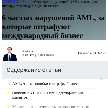
COREDO
>
Блог
>
6 частых нарушений AML, за которые
штрафуют международный бизнес
6 частых нарушений AML, за
которые штрафуют
международный бизнес
Pavel Kos
Обновлено:
14.08.2025
14.08.2025
|
16
мин чтения
Содержание статьи
AML: частые ошибки и штрафы бизнеса
Ошибки KYC и CDD при идентификации
клиентов
Мониторинг и отчетность по подозрительным