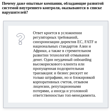
Ключевые рекомендации для
Почему даже опытные компании, обладающие развитой
предпринимателей
системой внутреннего контроля, оказываются в списке
нарушителей?
Как избежать штрафов за AML
Практические советы
Ответ кроется в усложнении
Стратегия AML-комплаенса для бизнеса 2025
регуляторных требований,
синхронизации директив ЕС, FATF и
национальных стандартов Азии и
Африки, а также в стремительном
развитии технологий отмывания
денег. Один неудачный onboarding
высокорискового клиента или
пропущенная подозрительная
транзакция: и бизнес рискует не
только штрафами, но и блокировкой
корпоративных счетов, отзывом
лицензии, репутационными
потерями, а иногда и уголовной
ответственностью топ-менеджмента.