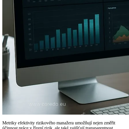
Metriky efektivity rizikového manažera umožňují nejen změřit
účinnost práce v řízení rizik, ale také zajišťují transparentnost