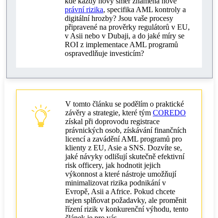
kde každý nový směr znamená nové
právní rizika
, specifika AML kontroly a
Jak zvýšit efektivitu rizikového důstojníka?
digitální hrozby? Jsou vaše procesy
připravené na prověrky regulátorů v EU,
Rozvoj kultury a řízení rizik ve společnosti
v Asii nebo v Dubaji, a do jaké míry se
ROI z implementace AML programů
Spolupráce s regulátory a auditory
ospravedlňuje investicím?
Řízení personálních rizik v týmu řízení rizik
Systémy včasného varování a monitorování rizik
V tomto článku se podělím o praktické
Klíčové závěry a doporučení pro podnikatele
závěry a strategie, které tým
COREDO
získal při doprovodu registrace
právnických osob, získávání finančních
licencí a zavádění AML programů pro
klienty z EU, Asie a SNS. Dozvíte se,
jaké návyky odlišují skutečně efektivní
risk officery, jak hodnotit jejich
výkonnost a které nástroje umožňují
minimalizovat rizika podnikání v
Evropě, Asii a Africe. Pokud chcete
nejen splňovat požadavky, ale proměnit
řízení rizik v konkurenční výhodu, tento
článek je pro vás.