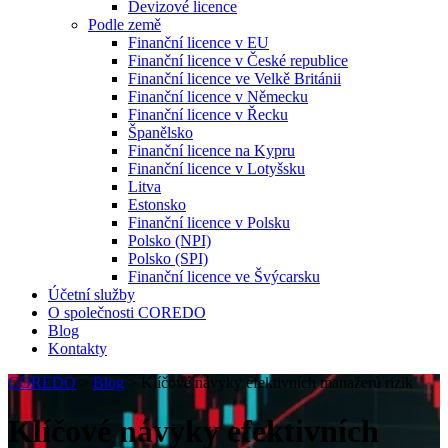
Devizové licence
Podle země
Finanční licence v EU
Finanční licence v České republice
Finanční licence ve Velkě Británii
Finanční licence v Německu
Finanční licence v Řecku
Španělsko
Finanční licence na Kypru
Finanční licence v Lotyšsku
Litva
Estonsko
Finanční licence v Polsku
Polsko (NPI)
Polsko (SPI)
Finanční licence ve Švýcarsku
Účetní služby
O společnosti COREDO
Blog
Kontakty
COREDO
>
Blog
>
Klíčové návyky efektivních manažerů rizik
Klíčové návyky efektivních