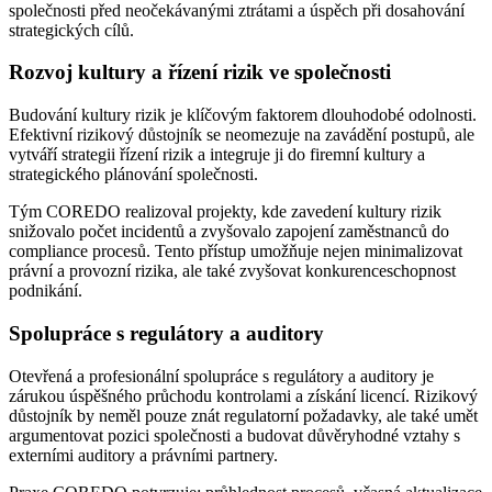
společnosti před neočekávanými ztrátami a úspěch při dosahování
strategických cílů.
Rozvoj kultury a řízení rizik ve společnosti
Budování kultury rizik je klíčovým faktorem dlouhodobé odolnosti.
Efektivní rizikový důstojník se neomezuje na zavádění postupů, ale
vytváří strategii řízení rizik a integruje ji do firemní kultury a
strategického plánování společnosti.
Tým COREDO realizoval projekty, kde zavedení kultury rizik
snižovalo počet incidentů a zvyšovalo zapojení zaměstnanců do
compliance procesů. Tento přístup umožňuje nejen minimalizovat
právní a provozní rizika, ale také zvyšovat konkurenceschopnost
podnikání.
Spolupráce s regulátory a auditory
Otevřená a profesionální spolupráce s regulátory a auditory je
zárukou úspěšného průchodu kontrolami a získání licencí. Rizikový
důstojník by neměl pouze znát regulatorní požadavky, ale také umět
argumentovat pozici společnosti a budovat důvěryhodné vztahy s
externími auditory a právními partnery.