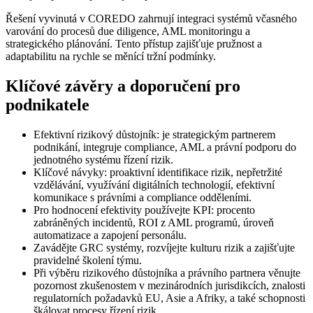
Řešení vyvinutá v COREDO zahrnují integraci systémů včasného
varování do procesů due diligence, AML monitoringu a
strategického plánování. Tento přístup zajišťuje pružnost a
adaptabilitu na rychle se měnící tržní podmínky.
Klíčové závěry a doporučení pro
podnikatele
Efektivní rizikový důstojník: je strategickým partnerem
podnikání, integruje compliance, AML a právní podporu do
jednotného systému řízení rizik.
Klíčové návyky: proaktivní identifikace rizik, nepřetržité
vzdělávání, využívání digitálních technologií, efektivní
komunikace s právními a compliance odděleními.
Pro hodnocení efektivity používejte KPI: procento
zabráněných incidentů, ROI z AML programů, úroveň
automatizace a zapojení personálu.
Zavádějte GRC systémy, rozvíjejte kulturu rizik a zajišťujte
pravidelné školení týmu.
Při výběru rizikového důstojníka a právního partnera věnujte
pozornost zkušenostem v mezinárodních jurisdikcích, znalosti
regulatorních požadavků EU, Asie a Afriky, a také schopnosti
škálovat procesy řízení rizik.