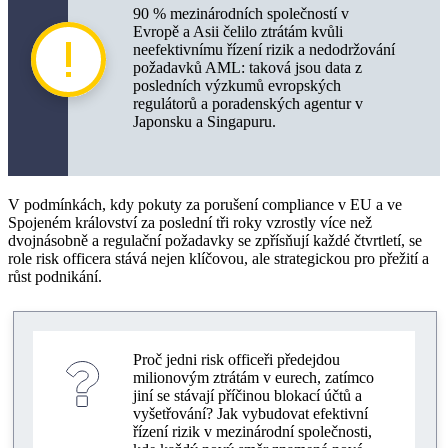
Spolupráce s právním doprovodem a compliance
90 % mezinárodních společností v
Evropě a Asii čelilo ztrátám kvůli
Profesní vzdělávání a rozvoj dovedností
neefektivnímu řízení rizik a nedodržování
požadavků AML: taková jsou data z
Automatizace řízení rizik s digitálními technologiemi
posledních výzkumů evropských
regulátorů a poradenských agentur v
Japonsku a Singapuru.
Řízení rizik v Evropě, Asii a Africe: praktické rady
Řízení rizik a AML kontrola v Evropě
Zákonodárství proti praní peněz (AML) a
V podmínkách, kdy pokuty za porušení compliance v EU a ve
compliance v Asii
Spojeném království za poslední tři roky vzrostly více než
dvojnásobně a regulační požadavky se zpřísňují každé čtvrtletí, se
Právní rizika a řízení rizik v Africe
role risk officera stává nejen klíčovou, ale strategickou pro přežití a
růst podnikání.
Metriky efektivity rizikového manažera
KPI a ROI v řízení rizik – základní ukazatele
Proč jedni risk officeři předejdou
Implementace GRC systémů a interní audit
milionovým ztrátám v eurech, zatímco
jiní se stávají příčinou blokací účtů a
Nástroje automatizace a digitální technologie pro
vyšetřování? Jak vybudovat efektivní
zvýšení efektivity
řízení rizik v mezinárodní společnosti,