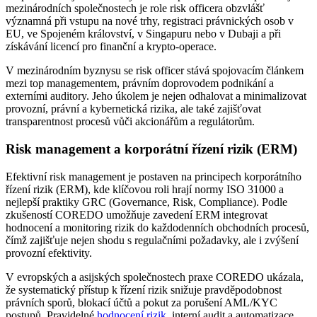
mezinárodních společnostech je role risk officera obzvlášť
významná při vstupu na nové trhy, registraci právnických osob v
EU, ve Spojeném království, v Singapuru nebo v Dubaji a při
získávání licencí pro finanční a krypto-operace.
V mezinárodním byznysu se risk officer stává spojovacím článkem
mezi top managementem, právním doprovodem podnikání a
externími auditory. Jeho úkolem je nejen odhalovat a minimalizovat
provozní, právní a kybernetická rizika, ale také zajišťovat
transparentnost procesů vůči akcionářům a regulátorům.
Risk management a korporátní řízení rizik (ERM)
Efektivní risk management je postaven na principech korporátního
řízení rizik (ERM), kde klíčovou roli hrají normy ISO 31000 a
nejlepší praktiky GRC (Governance, Risk, Compliance). Podle
zkušeností COREDO umožňuje zavedení ERM integrovat
hodnocení a monitoring rizik do každodenních obchodních procesů,
čímž zajišťuje nejen shodu s regulačními požadavky, ale i zvýšení
provozní efektivity.
V evropských a asijských společnostech praxe COREDO ukázala,
že systematický přístup k řízení rizik snižuje pravděpodobnost
právních sporů, blokací účtů a pokut za porušení AML/KYC
postupů. Pravidelné
hodnocení rizik
, interní audit a automatizace