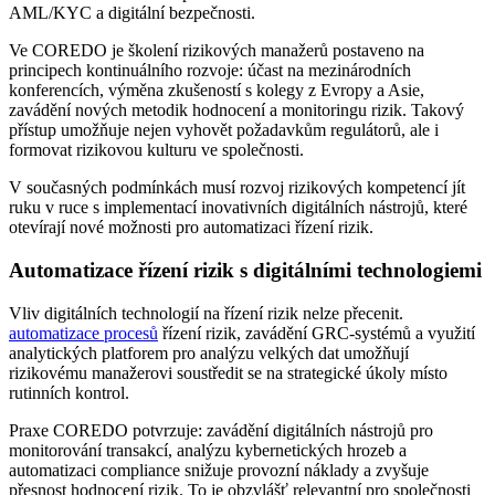
AML/KYC a digitální bezpečnosti.
Ve COREDO je školení rizikových manažerů postaveno na
principech kontinuálního rozvoje: účast na mezinárodních
konferencích, výměna zkušeností s kolegy z Evropy a Asie,
zavádění nových metodik hodnocení a monitoringu rizik. Takový
přístup umožňuje nejen vyhovět požadavkům regulátorů, ale i
formovat rizikovou kulturu ve společnosti.
V současných podmínkách musí rozvoj rizikových kompetencí jít
ruku v ruce s implementací inovativních digitálních nástrojů, které
otevírají nové možnosti pro automatizaci řízení rizik.
Automatizace řízení rizik s digitálními technologiemi
Vliv digitálních technologií na řízení rizik nelze přecenit.
automatizace procesů
řízení rizik, zavádění GRC-systémů a využití
analytických platforem pro analýzu velkých dat umožňují
rizikovému manažerovi soustředit se na strategické úkoly místo
rutinních kontrol.
Praxe COREDO potvrzuje: zavádění digitálních nástrojů pro
monitorování transakcí, analýzu kybernetických hrozeb a
automatizaci compliance snižuje provozní náklady a zvyšuje
přesnost hodnocení rizik. To je obzvlášť relevantní pro společnosti