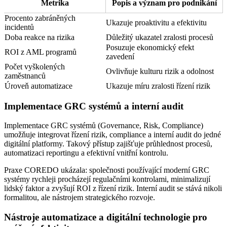
Metrika
Popis a význam pro podnikání
Procento zabráněných
Ukazuje proaktivitu a efektivitu
incidentů
Doba reakce na rizika
Důležitý ukazatel zralosti procesů
Posuzuje ekonomický efekt
ROI z AML programů
zavedení
Počet vyškolených
Ovlivňuje kulturu rizik a odolnost
zaměstnanců
Úroveň automatizace
Ukazuje míru zralosti řízení rizik
Implementace GRC systémů a interní audit
Implementace GRC systémů (Governance, Risk, Compliance)
umožňuje integrovat řízení rizik, compliance a interní audit do jedné
digitální platformy. Takový přístup zajišťuje průhlednost procesů,
automatizaci reportingu a efektivní vnitřní kontrolu.
Praxe COREDO ukázala: společnosti používající moderní GRC
systémy rychleji procházejí regulačními kontrolami, minimalizují
lidský faktor a zvyšují ROI z řízení rizik. Interní audit se stává nikoli
formalitou, ale nástrojem strategického rozvoje.
Nástroje automatizace a digitální technologie pro