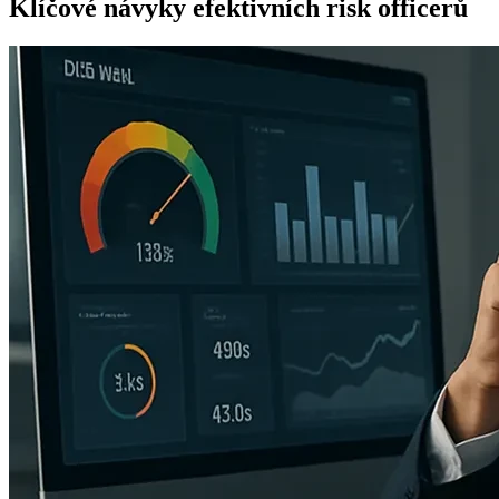
Klíčové návyky efektivních risk officerů