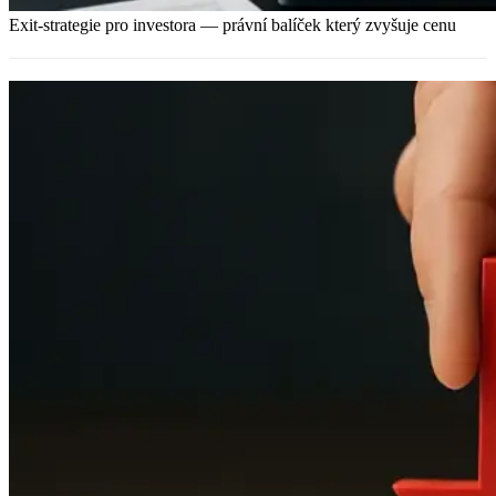
Exit-strategie pro investora — právní balíček který zvyšuje cenu