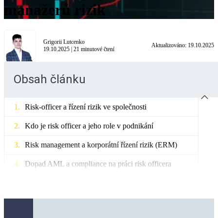
manažerů rizik
Grigorii Lutcenko
Aktualizováno:
19.10.2025
19.10.2025
|
21
minutové čtení
Obsah článku
Risk-officer a řízení rizik ve společnosti
Kdo je risk officer a jeho role v podnikání
Risk management a korporátní řízení rizik (ERM)
Dopad AML a compliance na práci risk officera
Klíčové návyky efektivních risk officerů
Proaktivní identifikace a hodnocení rizik v práci