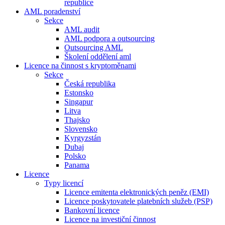
republice
AML poradenství
Sekce
AML audit
AML podpora a outsourcing
Outsourcing AML
Školení oddělení aml
Licence na činnost s kryptoměnami
Sekce
Česká republika
Estonsko
Singapur
Litva
Thajsko
Slovensko
Kyrgyzstán
Dubaj
Polsko
Panama
Licence
Typy licencí
Licence emitenta elektronických peněz (EMI)
Licence poskytovatele platebních služeb (PSP)
Bankovní licence
Licence na investiční činnost