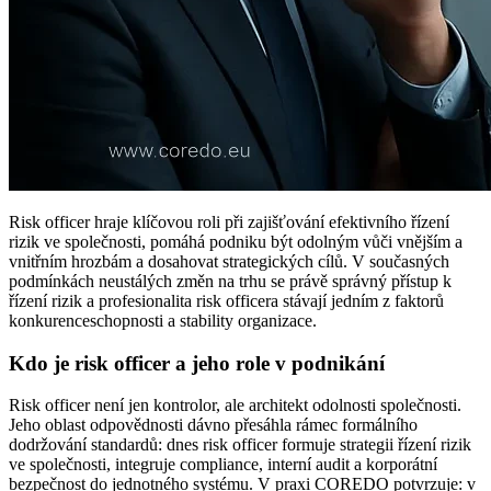
Risk officer hraje klíčovou roli při zajišťování efektivního řízení
rizik ve společnosti, pomáhá podniku být odolným vůči vnějším a
vnitřním hrozbám a dosahovat strategických cílů. V současných
podmínkách neustálých změn na trhu se právě správný přístup k
řízení rizik a profesionalita risk officera stávají jedním z faktorů
konkurenceschopnosti a stability organizace.
Kdo je risk officer a jeho role v podnikání
Risk officer není jen kontrolor, ale architekt odolnosti společnosti.
Jeho oblast odpovědnosti dávno přesáhla rámec formálního
dodržování standardů: dnes risk officer formuje strategii řízení rizik
ve společnosti, integruje compliance, interní audit a korporátní
bezpečnost do jednotného systému. V praxi COREDO potvrzuje: v