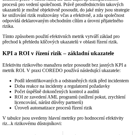
procesů pro vedení společnosti. Právě prostřednictvím takových
ukazatelů je možné objektivně posoudit, do jaké míry jsou strategie
ke snižování rizik realizovány včas a efektivně, a zda společnost
odpovídá deklarovaným obchodním cílům a úrovni přijatelného
rizika.
Tímto způsobem použití efektivních metrik vytváří základ pro
přechod k přehledu klíčových ukazatelů v oblasti řízení rizik.
KPI a ROI v řízení rizik – základní ukazatele
Efektivitu rizikového manažera nelze posoudit bez jasných KPI a
metrik ROI. V praxi COREDO používá následující ukazatele:
Podíl identifikovaných a odstraněných rizik před incidentem
Doba reakce na incidenty a regulatorní požadavky
Počet úspěšně dokončených kontrol a auditů
ROI ze zavedení AML programů (snížení pokut, zrychlení
licencování, nárůst důvěry partnerů)
Úroveň automatizace procesů řízení rizik
V tabulce jsou uvedeny hlavní metriky pro hodnocení efektivity
riz...k rizikovému důstojníkovi: