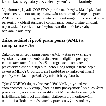
komunikaci s regulátory a zavedení systémů vnitřní kontroly.
V jednom z případů COREDO pro klienta, který zakládal platební
společnost v Estonsku, byl realizován komplexní přístup: integrace
AML služeb pro firmy, automatizace monitoringu transakcí a školení
personálu v oblasti standardů compliance. Tento přístup umožnil
nejen získat licenci, ale také vybudovat dlouhodobé vztahy s
bankami a auditory.
Zákonodárství proti praní peněz (AML) a
compliance v Asii
Zákonodárství proti praní peněz (AML) v Asii se vyznačuje
vysokou dynamikou změn a důrazem na digitální postupy
identifikace klientů. Pro úspěšnou registraci a licencování
právnických osob v Singapuru nebo Hongkongu je třeba nejen
zavést AML/KYC postupy, ale i průběžně aktualizovat interní
politiky v souladu s požadavky místních regulátorů.
Tým COREDO doprovázel zavádění AML programů ve
společnostech SNS vstupujících na trhy jihovýchodní Asie. Zvláštní
pozornost byla věnována specifikům AML kontroly v různých
jurisdikcích, integraci digitálních platforem pro monitorování
transakcí a školení zaměstnanců v práci s novými standardy.