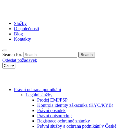
Služby
O společnosti
Blog
Kontakty
Search for:
Odeslat požadavek
Právní ochrana podnikání
Legální služby
Prodej EMI/PSP
Kontrola identity zákazníka (KYC/KYB)
Právní posudek
Právní outsourcing
Registrace ochranné známky
Právní služby a ochrana podnikání v České