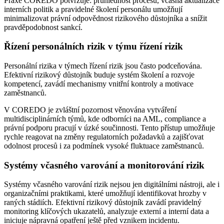
Praxe COREDO potvrzuje: průhlednost procesů, včasná aktualizace
interních politik a pravidelné školení personálu umožňují
minimalizovat právní odpovědnost rizikového důstojníka a snížit
pravděpodobnost sankcí.
Řízení personálních rizik v týmu řízení rizik
Personální rizika v týmech řízení rizik jsou často podceňována.
Efektivní rizikový důstojník buduje systém školení a rozvoje
kompetencí, zavádí mechanismy vnitřní kontroly a motivace
zaměstnanců.
V COREDO je zvláštní pozornost věnována vytváření
multidisciplinárních týmů, kde odborníci na AML, compliance a
právní podporu pracují v úzké součinnosti. Tento přístup umožňuje
rychle reagovat na změny regulatorních požadavků a zajišťovat
odolnost procesů i za podmínek vysoké fluktuace zaměstnanců.
Systémy včasného varování a monitorování rizik
Systémy včasného varování rizik nejsou jen digitálními nástroji, ale i
organizačními praktikami, které umožňují identifikovat hrozby v
raných stádiích. Efektivní rizikový důstojník zavádí pravidelný
monitoring klíčových ukazatelů, analyzuje externí a interní data a
iniciuje nápravná opatření ještě před vznikem incidentu.