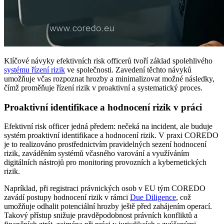
Klíčové návyky efektivních risk officerů tvoří základ spolehlivého
systému řízení rizik
ve společnosti. Zavedení těchto návyků
umožňuje včas rozpoznat hrozby a minimalizovat možné následky,
čímž proměňuje řízení rizik v proaktivní a systematický proces.
Proaktivní identifikace a hodnocení rizik v práci
Efektivní risk officer jedná předem: nečeká na incident, ale buduje
systém proaktivní identifikace a hodnocení rizik. V praxi COREDO
je to realizováno prostřednictvím pravidelných sezení hodnocení
rizik, zaváděním systémů včasného varování a využíváním
digitálních nástrojů pro monitoring provozních a kybernetických
rizik.
Napríklad, při registraci právnických osob v EU tým COREDO
zavádí postupy hodnocení rizik v rámci
Due Diligence
, což
umožňuje odhalit potenciální hrozby ještě před zahájením operací.
Takový přístup snižuje pravděpodobnost právních konfliktů a