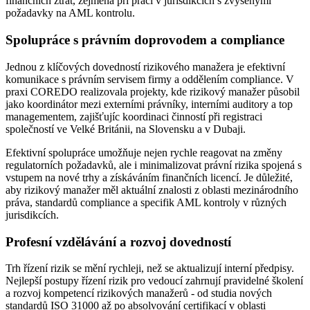
finančních ztrát, zejména při práci v jurisdikcích s zvýšenými
požadavky na AML kontrolu.
Spolupráce s právním doprovodem a compliance
Jednou z klíčových dovedností rizikového manažera je efektivní
komunikace s právním servisem firmy a oddělením compliance. V
praxi COREDO realizovala projekty, kde rizikový manažer působil
jako koordinátor mezi externími právníky, interními auditory a top
managementem, zajišťujíc koordinaci činností při registraci
společností ve Velké Británii, na Slovensku a v Dubaji.
Efektivní spolupráce umožňuje nejen rychle reagovat na změny
regulatorních požadavků, ale i minimalizovat právní rizika spojená s
vstupem na nové trhy a získáváním finančních licencí. Je důležité,
aby rizikový manažer měl aktuální znalosti z oblasti mezinárodního
práva, standardů compliance a specifik AML kontroly v různých
jurisdikcích.
Profesní vzdělávání a rozvoj dovedností
Trh řízení rizik se mění rychleji, než se aktualizují interní předpisy.
Nejlepší postupy řízení rizik pro vedoucí zahrnují pravidelné školení
a rozvoj kompetencí rizikových manažerů - od studia nových
standardů ISO 31000 až po absolvování certifikací v oblasti