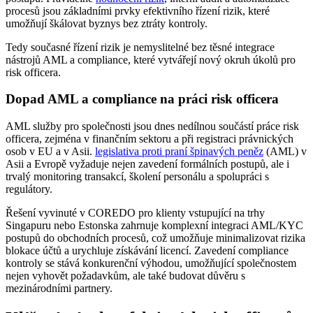
procesů jsou základními prvky efektivního řízení rizik, které
umožňují škálovat byznys bez ztráty kontroly.
Tedy současné řízení rizik je nemyslitelné bez těsné integrace
nástrojů AML a compliance, které vytvářejí nový okruh úkolů pro
risk officera.
Dopad AML a compliance na práci risk officera
AML služby pro společnosti jsou dnes nedílnou součástí práce risk
officera, zejména v finančním sektoru a při registraci právnických
osob v EU a v Asii.
legislativa proti praní špinavých peněz
(AML) v
Asii a Evropě vyžaduje nejen zavedení formálních postupů, ale i
trvalý monitoring transakcí, školení personálu a spolupráci s
regulátory.
Řešení vyvinuté v COREDO pro klienty vstupující na trhy
Singapuru nebo Estonska zahrnuje komplexní integraci AML/KYC
postupů do obchodních procesů, což umožňuje minimalizovat rizika
blokace účtů a urychluje získávání licencí. Zavedení compliance
kontroly se stává konkurenční výhodou, umožňující společnostem
nejen vyhovět požadavkům, ale také budovat důvěru s
mezinárodními partnery.