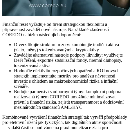
Finanční reset vyžaduje od firem strategickou flexibilitu a
připravenost zavádět nové nástroje. Na základě zkušeností
COREDO nabízím následující doporučení:
Diverzifikujte strukturu rezerv: kombinujte tradiční aktiva
(zlato, měny) s tokenizovanými a kryptoaktivy.
Zavádějte alternativní nástroje podpory likvidity: využívejte
DeFi řešení, exportně-stabilizační fondy, firemní dluhopisy,
tokenizovaná aktiva.
Hodnoťte efektivitu rozpočtových opatření a ROI nových
strategií: implementujte metriky pro analýzu návratnosti
investic s ohledem na makroekonomická rizika a inflační
scénáře.
Budujte partnerství s odbornými týmy: komplexní podpora
realizovaná týmem COREDO umožňuje minimalizovat
právní a finanční rizika, zajistit transparentnost a dodržování
mezinárodních standardů AML/KYC.
Kombinované vytváření finančních strategií tak vytváří předpoklady
pro efektivní řízení jak fyzických, tak digitálních aktiv společnosti
— v další části se podíváme na praxi monetizace zlata pro