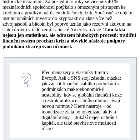
historické maximum. Za poslední tři roky se více než 40 %
mezinárodních společností potýkalo s omezeným přístupem ke
Restrukturalizace státního dluhu: dopad na podnikání
kreditům a prudkým nárůstem inflačních rizik. Současně se objem
institucionálních investic do kryptoaktiv a zlata více než
Bitcoin jako rezervní aktivum: výhody a rizika
zdvojnásobil a bitcoin byl poprvé uznán jako rezervní aktivum na
státní úrovni v řadě zemí Latinské Ameriky a Asie.
Tato fakta
Regulační rizika pro podnikání a strategie
nejsou jen statistikou, ale odrazem hlubokých procesů: tradiční
finanční systém prochází krizí a obvyklé nástroje podpory
Řízení rizik během finanční krize
podnikání ztrácejí svou účinnost.
Monetizace zlata pro mezinárodní podnikání
Před manažery a vlastníky firem v
Evropě, Asii a SNS stojí zásadní otázka:
jak zajistit finanční stabilitu podnikání v
podmínkách makroekonomické
nestability, kdy se globální finanční krize
a restrukturalizace státního dluhu stávají
novou normou? Které nástroje – od
monetizace zlata po tokenizaci aktiv a
digitální měny – dokáží nejen ochránit
kapitál, ale také otevřít nové možnosti
růstu?