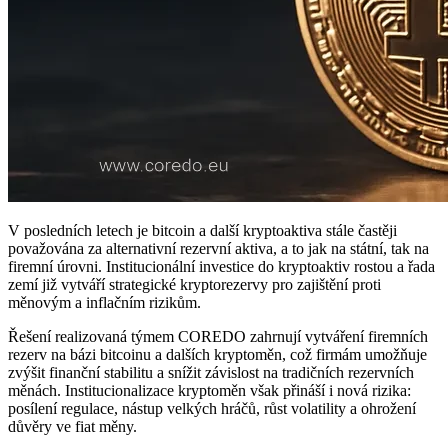
V posledních letech je bitcoin a další kryptoaktiva stále častěji
považována za alternativní rezervní aktiva, a to jak na státní, tak na
firemní úrovni. Institucionální investice do kryptoaktiv rostou a řada
zemí již vytváří strategické kryptorezervy pro zajištění proti
měnovým a inflačním rizikům.
Řešení realizovaná týmem COREDO zahrnují vytváření firemních
rezerv na bázi bitcoinu a dalších kryptoměn, což firmám umožňuje
zvýšit finanční stabilitu a snížit závislost na tradičních rezervních
měnách. Institucionalizace kryptoměn však přináší i nová rizika:
posílení regulace, nástup velkých hráčů, růst volatility a ohrožení
důvěry ve fiat měny.