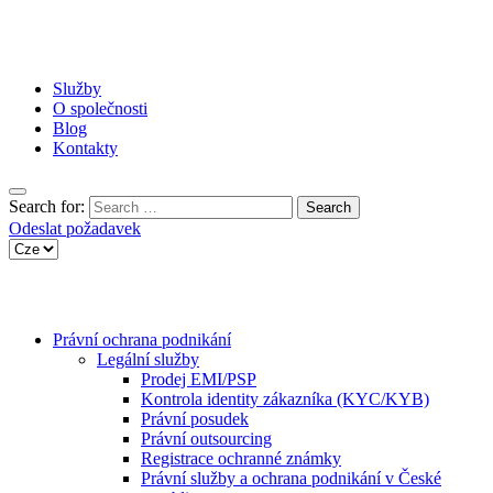
Služby
O společnosti
Blog
Kontakty
Search for:
Odeslat požadavek
Právní ochrana podnikání
Legální služby
Prodej EMI/PSP
Kontrola identity zákazníka (KYC/KYB)
Právní posudek
Právní outsourcing
Registrace ochranné známky
Právní služby a ochrana podnikání v České