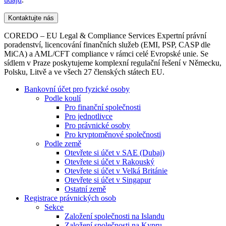
COREDO – EU Legal & Compliance Services Expertní právní
poradenství, licencování finančních služeb (EMI, PSP, CASP dle
MiCA) a AML/CFT compliance v rámci celé Evropské unie. Se
sídlem v Praze poskytujeme komplexní regulační řešení v Německu,
Polsku, Litvě a ve všech 27 členských státech EU.
Bankovní účet pro fyzické osoby
Podle koulí
Pro finanční společnosti
Pro jednotlivce
Pro právnické osoby
Pro kryptoměnové společnosti
Podle země
Otevřete si účet v SAE (Dubaj)
Otevřete si účet v Rakouský
Otevřete si účet v Velká Británie
Otevřete si účet v Singapur
Ostatní země
Registrace právnických osob
Sekce
Založení společnosti na Islandu
Založení společnosti na Kypru