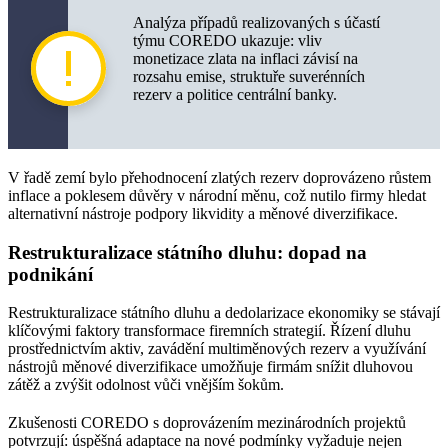
Analýza případů realizovaných s účastí
týmu COREDO ukazuje: vliv
monetizace zlata na inflaci závisí na
rozsahu emise, struktuře suverénních
rezerv a politice centrální banky.
V řadě zemí bylo přehodnocení zlatých rezerv doprovázeno růstem
inflace a poklesem důvěry v národní měnu, což nutilo firmy hledat
alternativní nástroje podpory likvidity a měnové diverzifikace.
Restrukturalizace státního dluhu: dopad na
podnikání
Restrukturalizace státního dluhu a dedolarizace ekonomiky se stávají
klíčovými faktory transformace firemních strategií. Řízení dluhu
prostřednictvím aktiv, zavádění multiměnových rezerv a využívání
nástrojů měnové diverzifikace umožňuje firmám snížit dluhovou
zátěž a zvýšit odolnost vůči vnějším šokům.
Zkušenosti COREDO s doprovázením mezinárodních projektů
potvrzují: úspěšná adaptace na nové podmínky vyžaduje nejen