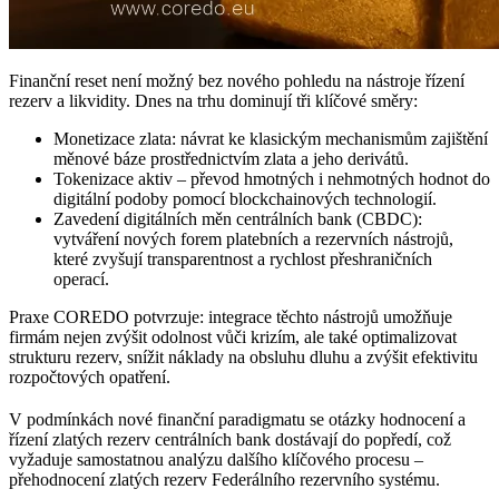
Finanční reset není možný bez nového pohledu na nástroje řízení
rezerv a likvidity. Dnes na trhu dominují tři klíčové směry:
Monetizace zlata: návrat ke klasickým mechanismům zajištění
měnové báze prostřednictvím zlata a jeho derivátů.
Tokenizace aktiv – převod hmotných i nehmotných hodnot do
digitální podoby pomocí blockchainových technologií.
Zavedení digitálních měn centrálních bank (CBDC):
vytváření nových forem platebních a rezervních nástrojů,
které zvyšují transparentnost a rychlost přeshraničních
operací.
Praxe COREDO potvrzuje: integrace těchto nástrojů umožňuje
firmám nejen zvýšit odolnost vůči krizím, ale také optimalizovat
strukturu rezerv, snížit náklady na obsluhu dluhu a zvýšit efektivitu
rozpočtových opatření.
V podmínkách nové finanční paradigmatu se otázky hodnocení a
řízení zlatých rezerv centrálních bank dostávají do popředí, což
vyžaduje samostatnou analýzu dalšího klíčového procesu –
přehodnocení zlatých rezerv Federálního rezervního systému.