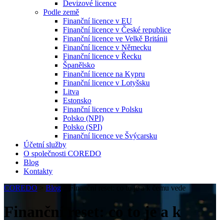
Devizové licence
Podle země
Finanční licence v EU
Finanční licence v České republice
Finanční licence ve Velkě Británii
Finanční licence v Německu
Finanční licence v Řecku
Španělsko
Finanční licence na Kypru
Finanční licence v Lotyšsku
Litva
Estonsko
Finanční licence v Polsku
Polsko (NPI)
Polsko (SPI)
Finanční licence ve Švýcarsku
Účetní služby
O společnosti COREDO
Blog
Kontakty
COREDO
>
Blog
>
Finanční reset: co to je a k čemu vede
Finanční reset: co to je a k