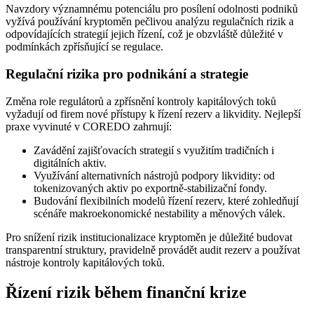
Navzdory významnému potenciálu pro posílení odolnosti podniků
vyžívá používání kryptoměn pečlivou analýzu regulačních rizik a
odpovídajících strategií jejich řízení, což je obzvláště důležité v
podmínkách zpřísňující se regulace.
Regulační rizika pro podnikání a strategie
Změna role regulátorů a zpřísnění kontroly kapitálových toků
vyžadují od firem nové přístupy k řízení rezerv a likvidity. Nejlepší
praxe vyvinuté v COREDO zahrnují:
Zavádění zajišťovacích strategií s využitím tradičních i
digitálních aktiv.
Využívání alternativních nástrojů podpory likvidity: od
tokenizovaných aktiv po exportně-stabilizační fondy.
Budování flexibilních modelů řízení rezerv, které zohledňují
scénáře makroekonomické nestability a měnových válek.
Pro snížení rizik institucionalizace kryptoměn je důležité budovat
transparentní struktury, pravidelně provádět audit rezerv a používat
nástroje kontroly kapitálových toků.
Řízení rizik během finanční krize