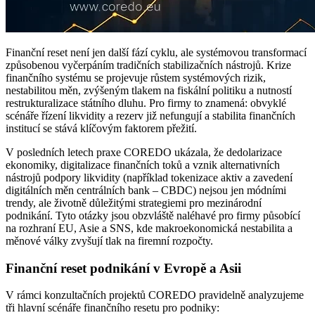
Finanční reset není jen další fází cyklu, ale systémovou transformací
způsobenou vyčerpáním tradičních stabilizačních nástrojů. Krize
finančního systému se projevuje růstem systémových rizik,
nestabilitou měn, zvýšeným tlakem na fiskální politiku a nutností
restrukturalizace státního dluhu. Pro firmy to znamená: obvyklé
scénáře řízení likvidity a rezerv již nefungují a stabilita finančních
institucí se stává klíčovým faktorem přežití.
V posledních letech praxe COREDO ukázala, že dedolarizace
ekonomiky, digitalizace finančních toků a vznik alternativních
nástrojů podpory likvidity (například tokenizace aktiv a zavedení
digitálních měn centrálních bank – CBDC) nejsou jen módními
trendy, ale životně důležitými strategiemi pro mezinárodní
podnikání. Tyto otázky jsou obzvláště naléhavé pro firmy působící
na rozhraní EU, Asie a SNS, kde makroekonomická nestabilita a
měnové války zvyšují tlak na firemní rozpočty.
Finanční reset podnikání v Evropě a Asii
V rámci konzultačních projektů COREDO pravidelně analyzujeme
tři hlavní scénáře finančního resetu pro podniky: