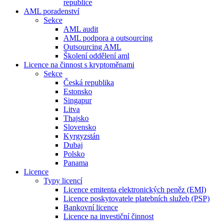
republice
AML poradenství
Sekce
AML audit
AML podpora a outsourcing
Outsourcing AML
Školení oddělení aml
Licence na činnost s kryptoměnami
Sekce
Česká republika
Estonsko
Singapur
Litva
Thajsko
Slovensko
Kyrgyzstán
Dubaj
Polsko
Panama
Licence
Typy licencí
Licence emitenta elektronických peněz (EMI)
Licence poskytovatele platebních služeb (PSP)
Bankovní licence
Licence na investiční činnost