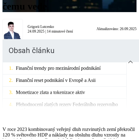
čemu vede
Grigorii Lutcenko
Aktualizováno:
26.09.2025
24.09.2025
|
14
minutové čtení
Obsah článku
Finanční trendy pro mezinárodní podnikání
Finanční reset podnikání v Evropě a Asii
Monetizace zlata a tokenizace aktiv
Přehodnocení zlatých rezerv Federálního rezervního
systému
Tokenizace aktiv pro podnikání
V roce 2023 kombinovaný veřejný dluh rozvinutých zemí překročil
Monetizace zlata a inflace
120 % světového HDP a náklady na obsluhu dluhu vzrostly na