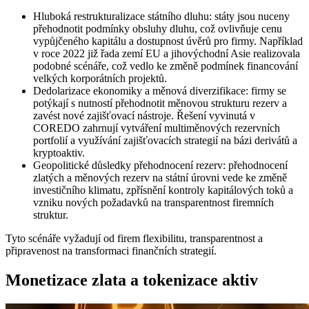
Hluboká restrukturalizace státního dluhu: státy jsou nuceny
přehodnotit podmínky obsluhy dluhu, což ovlivňuje cenu
vypůjčeného kapitálu a dostupnost úvěrů pro firmy. Například
v roce 2022 již řada zemí EU a jihovýchodní Asie realizovala
podobné scénáře, což vedlo ke změně podmínek financování
velkých korporátních projektů.
Dedolarizace ekonomiky a měnová diverzifikace: firmy se
potýkají s nutností přehodnotit měnovou strukturu rezerv a
zavést nové zajišťovací nástroje. Řešení vyvinutá v
COREDO zahrnují vytváření multiměnových rezervních
portfolií a využívání zajišťovacích strategií na bázi derivátů a
kryptoaktiv.
Geopolitické důsledky přehodnocení rezerv: přehodnocení
zlatých a měnových rezerv na státní úrovni vede ke změně
investičního klimatu, zpřísnění kontroly kapitálových toků a
vzniku nových požadavků na transparentnost firemních
struktur.
Tyto scénáře vyžadují od firem flexibilitu, transparentnost a
připravenost na transformaci finančních strategií.
Monetizace zlata a tokenizace aktiv