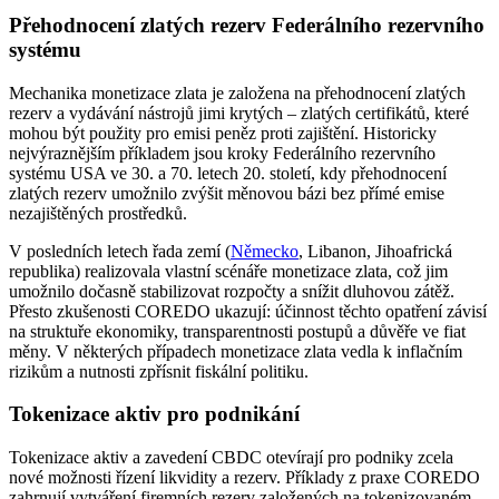
Přehodnocení zlatých rezerv Federálního rezervního
systému
Mechanika monetizace zlata je založena na přehodnocení zlatých
rezerv a vydávání nástrojů jimi krytých – zlatých certifikátů, které
mohou být použity pro emisi peněz proti zajištění. Historicky
nejvýraznějším příkladem jsou kroky Federálního rezervního
systému USA ve 30. a 70. letech 20. století, kdy přehodnocení
zlatých rezerv umožnilo zvýšit měnovou bázi bez přímé emise
nezajištěných prostředků.
V posledních letech řada zemí (
Německo
, Libanon, Jihoafrická
republika) realizovala vlastní scénáře monetizace zlata, což jim
umožnilo dočasně stabilizovat rozpočty a snížit dluhovou zátěž.
Přesto zkušenosti COREDO ukazují: účinnost těchto opatření závisí
na struktuře ekonomiky, transparentnosti postupů a důvěře ve fiat
měny. V některých případech monetizace zlata vedla k inflačním
rizikům a nutnosti zpřísnit fiskální politiku.
Tokenizace aktiv pro podnikání
Tokenizace aktiv a zavedení CBDC otevírají pro podniky zcela
nové možnosti řízení likvidity a rezerv. Příklady z praxe COREDO
zahrnují vytváření firemních rezerv založených na tokenizovaném