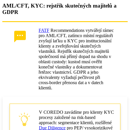
AML/CFT, KYC: rejstřík skutečných majitelů a
GDPR
FATF
Recommendations vytvářejí rámec
pro AML/CFT, zatímco místní regulátoři
zvyšují laťku u KYC pro institucionální
klienty a zveřejňování skutečných
vlastníků. Rejstřík skutečných majitelů
společností má přímý dopad na shodu v
oblasti custody: kustod musí ověřit
konečné vlastníky a dokumentovat
řetězec vlastnictví. GDPR a jeho
ekvivalenty vyžadují pečlivost při
cross‑border přenosu dat a v datech
klientů.
V COREDO zavádíme pro klienty KYC
procesy založené na risk‑based
approach: segmentace klientů, rozšířené
Due Diligence
pro PEP/ vysokorizikové