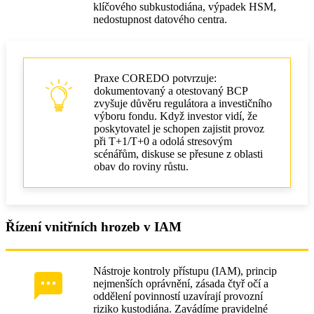
klíčového subkustodiána, výpadek HSM,
nedostupnost datového centra.
Praxe COREDO potvrzuje:
dokumentovaný a otestovaný BCP
zvyšuje důvěru regulátora a investičního
výboru fondu. Když investor vidí, že
poskytovatel je schopen zajistit provoz
při T+1/T+0 a odolá stresovým
scénářům, diskuse se přesune z oblasti
obav do roviny růstu.
Řízení vnitřních hrozeb v IAM
Nástroje kontroly přístupu (IAM), princip
nejmenších oprávnění, zásada čtyř očí a
oddělení povinností uzavírají provozní
riziko kustodiána. Zavádíme pravidelné