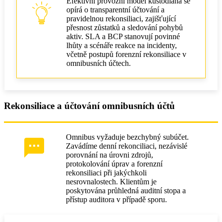
Efektivní provozní model kustodiána se
opírá o transparentní účtování a
pravidelnou rekonsiliaci, zajišťující
přesnost zůstatků a sledování pohybů
aktiv. SLA a BCP stanovují povinné
lhůty a scénáře reakce na incidenty,
včetně postupů forenzní rekonsiliace v
omnibusních účtech.
Rekonsiliace a účtování omnibusních účtů
Omnibus vyžaduje bezchybný subúčet.
Zavádíme denní rekonciliaci, nezávislé
porovnání na úrovni zdrojů,
protokolování úprav a forenzní
rekonsiliaci při jakýchkoli
nesrovnalostech. Klientům je
poskytována průhledná auditní stopa a
přístup auditora v případě sporu.