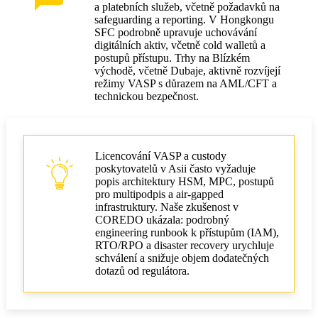
a platebních služeb, včetně požadavků na
safeguarding a reporting. V Hongkongu
SFC podrobně upravuje uchovávání
digitálních aktiv, včetně cold walletů a
postupů přístupu. Trhy na Blízkém
východě, včetně Dubaje, aktivně rozvíjejí
režimy VASP s důrazem na AML/CFT a
technickou bezpečnost.
Licencování VASP a custody
poskytovatelů v Asii často vyžaduje
popis architektury HSM, MPC, postupů
pro multipodpis a air‑gapped
infrastruktury. Naše zkušenost v
COREDO ukázala: podrobný
engineering runbook k přístupům (IAM),
RTO/RPO a disaster recovery urychluje
schválení a snižuje objem dodatečných
dotazů od regulátora.