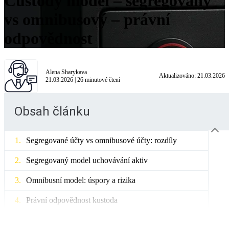
Custody model – segregovaný
vs omnibusový – právní
odpovědnost
Alena Sharykava
Aktualizováno:
21.03.2026
21.03.2026
|
26
minutové čtení
Obsah článku
Segregované účty vs omnibusové účty: rozdíly
Segregovaný model uchovávání aktiv
Omnibusní model: úspory a rizika
Právní odpovědnost kustoda
Regulační rámce EU/UK/Asie