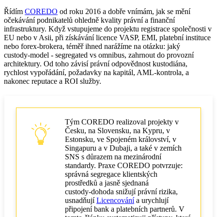
Ochrana prostředků: CASS a ekvivalenty
Řídím
COREDO
od roku 2016 a dobře vnímám, jak se mění
očekávání podnikatelů ohledně kvality právní a finanční
infrastruktury. Když vstupujeme do projektu registrace společnosti v
Licencování poskytovatelů úschovy v Asii
EU nebo v Asii, při získávání licence VASP, EMI, platební instituce
nebo forex‑brokera, téměř ihned narážíme na otázku: jaký
AML/CFT, KYC: rejstřík skutečných majitelů a
custody‑model - segregated vs omnibus, zahrnout do provozní
GDPR
architektury. Od toho závisí právní odpovědnost kustodiána,
rychlost vypořádání, požadavky na kapitál, AML‑kontrola, a
Klíčová ustanovení smlouvy o úschově
nakonec reputace a ROI služby.
Odškodnění a omezení odpovědnosti
Poddepozitář a subdodávky
Tým COREDO realizoval projekty v
Česku, na Slovensku, na Kypru, v
Opětovné použití zajištění a omezení aktiv
Estonsku, ve Spojeném království, v
Singapuru a v Dubaji, a také v zemích
Provozní model kustodiána
SNS s důrazem na mezinárodní
standardy. Praxe COREDO potvrzuje:
Rekonsiliace a účtování omnibusních účtů
správná segregace klientských
prostředků a jasně sjednaná
SLA, KPI, RTO/RPO a plán kontinuity
custody‑dohoda snižují právní rizika,
usnadňují
Licencování
a urychlují
Řízení vnitřních hrozeb v IAM
připojení bank a platebních partnerů. V