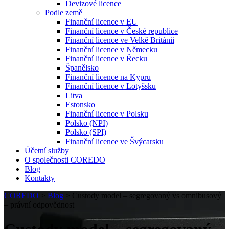
Devizové licence
Podle země
Finanční licence v EU
Finanční licence v České republice
Finanční licence ve Velkě Británii
Finanční licence v Německu
Finanční licence v Řecku
Španělsko
Finanční licence na Kypru
Finanční licence v Lotyšsku
Litva
Estonsko
Finanční licence v Polsku
Polsko (NPI)
Polsko (SPI)
Finanční licence ve Švýcarsku
Účetní služby
O společnosti COREDO
Blog
Kontakty
COREDO
>
Blog
>
Custody model – segregovaný vs omnibusový
– právní odpovědnost