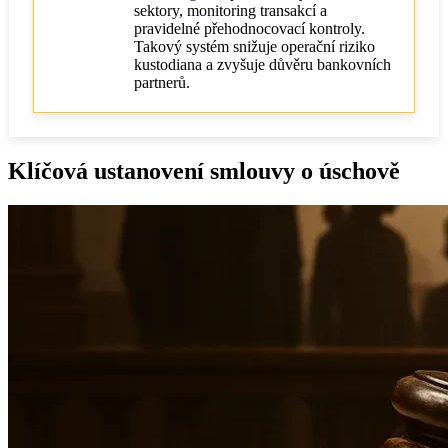
sektory, monitoring transakcí a
pravidelné přehodnocovací kontroly.
Takový systém snižuje operační riziko
kustodiana a zvyšuje důvěru bankovních
partnerů.
Klíčová ustanovení smlouvy o úschově