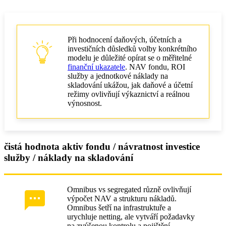
Při hodnocení daňových, účetních a
investičních důsledků volby konkrétního
modelu je důležité opírat se o měřitelné
finanční ukazatele
. NAV fondu, ROI
služby a jednotkové náklady na
skladování ukážou, jak daňové a účetní
režimy ovlivňují výkaznictví a reálnou
výnosnost.
čistá hodnota aktiv fondu / návratnost investice
služby / náklady na skladování
Omnibus vs segregated různě ovlivňují
výpočet NAV a strukturu nákladů.
Omnibus šetří na infrastruktuře a
urychluje netting, ale vytváří požadavky
na zvýšenou kontrolu a pojištění.