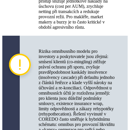
přístup snižuje jednotkové náklady na
úschovu (cost per AUM), zrychluje
netting při transakcích a redukuje
provozní režii. Pro makléře, market
makery a burzy je to často kritické v
období agresivního růstu.
Rizika omnibusního modelu pro
investory a poskytovatele jsou zřejmá:
smísení klientů (co‑mingling) ztěžuje
právní ochranu při sporu, zvyšuje
pravděpodobnost kaskády insolvence
(insolvency cascade) při defaultu jednoho
z článků řetězce a klade vyšší nároky na
účtování a re‑konciliaci. Odpovědnost u
omnibusních účtů je rozložena jemněji:
pro klienta jsou důležité podmínky
smlouvy, existence insurance wrap,
limity odpovědnosti a zákazy rehypotéky
(rehypothecation). Řešení vyvinuté v
COREDO často směřuje k hybridnímu
schématu: omnibus pro provozní likviditu
a «kapsy» segregace pro velká nebo