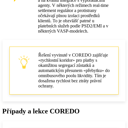
a na kvalitu integrace s vypořádacími
agenty. V některých režimech real‑time
settlement regulátor a protistrany
očekávají plnou izolaci prostředků
klientů. To je obzvlášť patrné u
platebních služeb podle PSD2/EMI a v
některých VASP‑modelech.
Řešení vyvinuté v COREDO zajišťuje
«rychlostní koridor» pro platby s
okamžitou segregací zůstatků a
automatickým přesunem «přebytku» do
omnibusového poolu likvidity. Tím je
dosažena rychlost bez ztráty právní
ochrany.
Případy a lekce COREDO