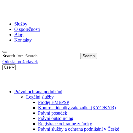
Služby
O společnosti
Blog
Kontakty
Search for:
Odeslat požadavek
Právní ochrana podnikání
Legální služby
Prodej EMI/PSP
Kontrola identity zákazníka (KYC/KYB)
Právní posudek
Právní outsourcing
Registrace ochranné známky
Právní služby a ochrana podnikání v České