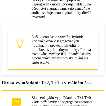
Segregovaný model zvyšuje náklady na
účetnictví a zpracování, zato usnadňuje
audit a snižuje cenu kapitálu díky důvěře
investorů.
Naši klienti často vytvářejí hybrid:
kritická aktiva v segregovaných
«buňkách», provozní likvidita v
omnibusu s průhlednými limity. Taková
rovnováha zvyšuje ROI finanční služby
a ponechává prostor pro škálování při
růstu AUM.
Rizika vypořádání: T+2, T+1 a v reálném čase
Zkrácení cyklu vypořádání na T+1/T+0
klade požadavky na segregated accounts