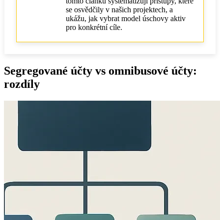
tomto článku systematizuji přístupy, které
se osvědčily v našich projektech, a
Daňové důsledky volby modelu
ukážu, jak vybrat model úschovy aktiv
pro konkrétní cíle.
čistá hodnota aktiv fondu / návratnost investice
služby / náklady na skladování
Rizika vypořádání: T+2, T+1 a v reálném čase
Segregované účty vs omnibusové účty:
Případy a lekce COREDO
rozdíly
VASP a NFT na evropské kryptoburzě
Platební poskytovatel ve Velké Británii/EU
Fond v Singapuru/Dubaji, výběr kustoda
Forenzika a spor při kaskádě insolvencí
Volba modelu úschovy a poskytovatele
Náležitá péče: přístup auditorů a rizika
Právo trustů vs. smluvní právo a struktury