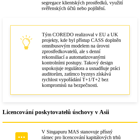
segregace klientských prostředků, využití
svěřenských účtů nebo pojištění.
Tým COREDO realizoval v EU a UK
projekty, kde byl přístup CASS doplněn
omnibusovým modelem na úrovni
zprostředkovatelů, ale s denní
rekonsiliací a automatizovanými
kontrolními postupy. Takový design
uspokojuje regulátora a usnadňuje práci
auditorům, zatímco byznys získává
rychlost vypořádání T+1/T+2 bez
kompromisů na bezpečnosti.
Licencování poskytovatelů úschovy v Asii
V Singapuru MAS stanovuje přísný
rámec pro licencování kapitálových trhů