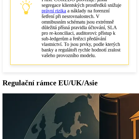
segregace klientských prostředků snižuje
právní rizika
a náklady na forenzní
šetření při nesrovnalostech. V
omnibusním schématu jsou extrémně
důležitá přísná pravidla účtování, SLA
pro re‑konciliaci, auditorovi: přístup k
sub‑ledgerům a řetězci předávání
vlastnictví. To jsou prvky, podle kterých
banky a regulátoři rychle hodnotí zralost
vašeho provozního modelu.
Regulační rámce EU/UK/Asie