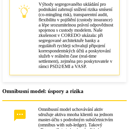
Výhody segregovaného ukládání pro
podnikání zahrnují snížení rizika smísení
(co‑mingling risk), transparentní audit,
flexibilitu v pojištění (custody insurance)
a lépe srozumitelnou právní odpovědnost
spojenou s custody modelem. Naše
zkušenost v COREDO ukázala: při
segregované architektuře banky a
regulátoři rychleji schvalují připojení
korrespondentských účtů a poskytování
služeb v reálném čase (real‑time
settlement), zejména pro poskytovatele v
rámci PSD2/EMI a VASP.
Omnibusní model: úspory a rizika
Omnibusní model uchovávání aktiv
sdružuje aktiva mnoha klientů na jednom
master‑účtu s podrobným subúčetnictvím
(omnibus with sub‑ledger). Takový