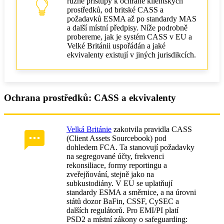
různé přístupy k ochraně klientských
prostředků, od britské CASS a
požadavků ESMA až po standardy MAS
a další místní předpisy. Níže podrobně
probereme, jak je systém CASS v EU a
Velké Británii uspořádán a jaké
ekvivalenty existují v jiných jurisdikcích.
Ochrana prostředků: CASS a ekvivalenty
Velká Británie
zakotvila pravidla CASS
(Client Assets Sourcebook) pod
dohledem FCA. Ta stanovují požadavky
na segregované účty, frekvenci
rekonsiliace, formy reportingu a
zveřejňování, stejně jako na
subkustodiány. V EU se uplatňují
standardy ESMA a směrnice, a na úrovni
států dozor BaFin, CSSF, CySEC a
dalších regulátorů. Pro EMI/PI platí
PSD2 a místní zákony o safeguarding: