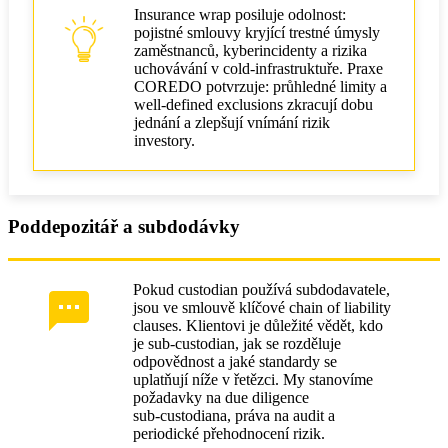
Insurance wrap posiluje odolnost:
pojistné smlouvy kryjící trestné úmysly
zaměstnanců, kyberincidenty a rizika
uchovávání v cold‑infrastruktuře. Praxe
COREDO potvrzuje: průhledné limity a
well‑defined exclusions zkracují dobu
jednání a zlepšují vnímání rizik
investory.
Poddepozitář a subdodávky
Pokud custodian používá subdodavatele,
jsou ve smlouvě klíčové chain of liability
clauses. Klientovi je důležité vědět, kdo
je sub‑custodian, jak se rozděluje
odpovědnost a jaké standardy se
uplatňují níže v řetězci. My stanovíme
požadavky na due diligence
sub‑custodiana, práva na audit a
periodické přehodnocení rizik.