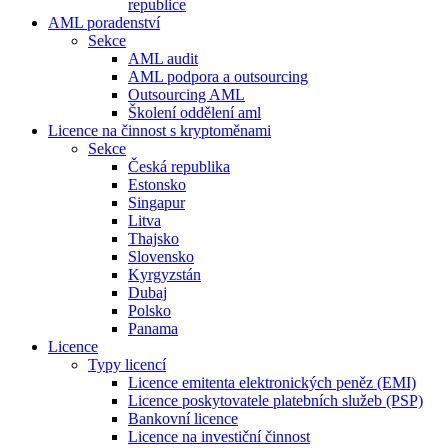
republice
AML poradenství
Sekce
AML audit
AML podpora a outsourcing
Outsourcing AML
Školení oddělení aml
Licence na činnost s kryptoměnami
Sekce
Česká republika
Estonsko
Singapur
Litva
Thajsko
Slovensko
Kyrgyzstán
Dubaj
Polsko
Panama
Licence
Typy licencí
Licence emitenta elektronických peněz (EMI)
Licence poskytovatele platebních služeb (PSP)
Bankovní licence
Licence na investiční činnost