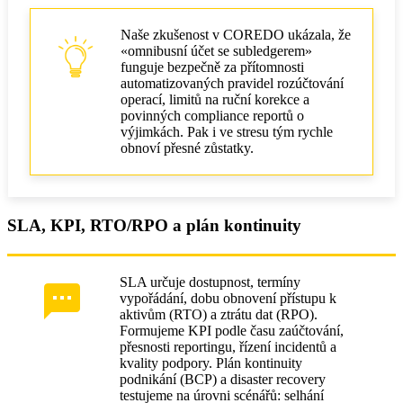
Naše zkušenost v COREDO ukázala, že
«omnibusní účet se subledgerem»
funguje bezpečně za přítomnosti
automatizovaných pravidel rozúčtování
operací, limitů na ruční korekce a
povinných compliance reportů o
výjimkách. Pak i ve stresu tým rychle
obnoví přesné zůstatky.
SLA, KPI, RTO/RPO a plán kontinuity
SLA určuje dostupnost, termíny
vypořádání, dobu obnovení přístupu k
aktivům (RTO) a ztrátu dat (RPO).
Formujeme KPI podle času zaúčtování,
přesnosti reportingu, řízení incidentů a
kvality podpory. Plán kontinuity
podnikání (BCP) a disaster recovery
testujeme na úrovni scénářů: selhání