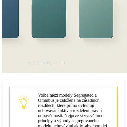
Registrace právnické osoby: kapitál a licence
Úschova: studené úložiště, hardwarový
bezpečnostní modul, víceúčastnické výpočty
S úschovou vs bez úschovy
Správa klíčů HSM/multisignatury/MPC
Mezinárodní a přeshraniční otázky
Přenos údajů do zahraničí a GDPR
Přeshraniční uchovávání aktiv
Úschova jako konkurenční výhoda
Volba mezi modely Segregated a
Omnibus je založena na zásadních
rozdílech, které přímo ovlivňují
uchovávání aktiv a rozdělení právní
odpovědnosti. Nejprve si vysvětlíme
principy a výhody segregovaného
modelu uchovávání aktiv, abychom jej