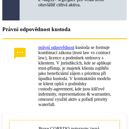
obzvláště citlivá aktiva.
Právní odpovědnost kustoda
právní odpovědnost
kustoda se formuje
kombinací zákona (trust law vs contract
law), licence a podmínek smlouvy s
klientem. V jurisdikcích, kde se aplikuje
trust‑přístup, je majetek klienta zajištěn
jako beneficiární zájem s prioritou při
úpadku kustoda. V kontraktním modelu
se klient opírá o podmínky
custody‑agreement, kde jsou klíčové
indemnity, representations & warranties,
omezení využití aktiv a pořadí priority
waterfall.
Praxe COREDO potvrzuje: jasná