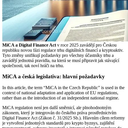
MiCA a Digital Finance Act
v roce 2025 zavádějí pro Českou
republiku novou fázi regulace trhu digitálních financí a kryptoaktiv.
Tyto změny unifikují požadavky pro všechny účastníky trhu a
zavádějí jednotná pravidla, na která se musí připravit jak stávající
společnosti, tak noví hráči na trhu.
MiCA a česká legislativa: hlavní požadavky
In this article, the term “MiCA in the Czech Republic” is used in the
context of national adaptation and application of EU regulations,
rather than as the introduction of an independent national regime.
MiCA regulation není jen další směrnicí, ale plnohodnotným
zákonem, který je integrován do českého práva prostřednictvím
Digital Finance Act (Zákon č. 31/2025 Sb.). Hlavním cílem reformy
je vytvoření jednotných standardů pro krypto byznys, zajištění