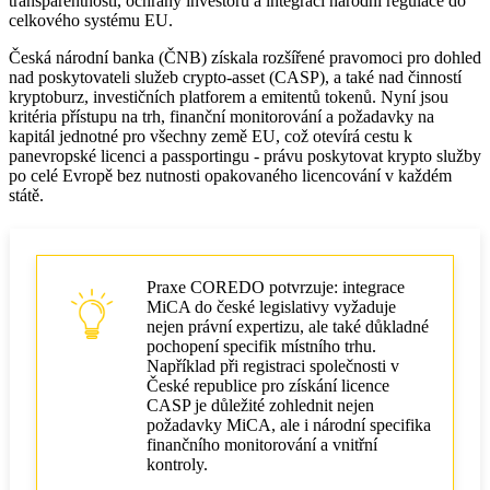
transparentnosti, ochrany investorů a integraci národní regulace do
celkového systému EU.
Česká národní banka (ČNB) získala rozšířené pravomoci pro dohled
nad poskytovateli služeb crypto-asset (CASP), a také nad činností
kryptoburz, investičních platforem a emitentů tokenů. Nyní jsou
kritéria přístupu na trh, finanční monitorování a požadavky na
kapitál jednotné pro všechny země EU, což otevírá cestu k
panevropské licenci a passportingu - právu poskytovat krypto služby
po celé Evropě bez nutnosti opakovaného licencování v každém
státě.
Praxe COREDO potvrzuje: integrace
MiCA do české legislativy vyžaduje
nejen právní expertizu, ale také důkladné
pochopení specifik místního trhu.
Například při registraci společnosti v
České republice pro získání licence
CASP je důležité zohlednit nejen
požadavky MiCA, ale i národní specifika
finančního monitorování a vnitřní
kontroly.