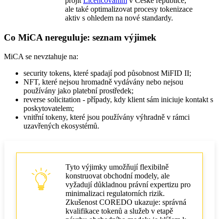
projít
Licencováním
v České republice,
ale také optimalizovat procesy tokenizace
aktiv s ohledem na nové standardy.
Co MiCA nereguluje: seznam výjimek
MiCA se nevztahuje na:
security tokens, které spadají pod působnost MiFID II;
NFT, které nejsou hromadně vydávány nebo nejsou
používány jako platební prostředek;
reverse solicitation - případy, kdy klient sám iniciuje kontakt s
poskytovatelem;
vnitřní tokeny, které jsou používány výhradně v rámci
uzavřených ekosystémů.
Tyto výjimky umožňují flexibilně
konstruovat obchodní modely, ale
vyžadují důkladnou právní expertizu pro
minimalizaci regulatorních rizik.
Zkušenost COREDO ukazuje: správná
kvalifikace tokenů a služeb v etapě