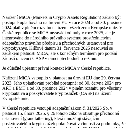
Licence CASP v České republice: nové požadavky
2025
Nařízení MiCA (Markets in Crypto-Assets Regulation) začalo být
postupně uplatňováno na úrovni EU v roce 2024 a od 30. prosince
Jak získat licenci CASP podle MiCA
2024 platí v plném rozsahu na území všech zemí Evropské unie. V
České republice se MiCA nezavádí od nuly v roce 2025, ale je
integrována do národního právního systému prostřednictvím
Požadavky na IT infrastrukturu CASP
adaptačního právního předpisu a přechodných ustanovení pro
kryptobyznys. Klíčové datum 31. července 2025 nesouvisí se
Náklady a typy licencí CASP
začátkem platnosti MiCA, ale s konečným termínem pro podání
žádostí o licenci CASP v rámci přechodného režimu.
Přechodné období MiCA pro CASP v České
republice
Je důležité upřesnit právní kontext MiCA v České republice.
Přechod na MiCA: jak připravit byznys
Nařízení MiCA vstoupilo v platnost na úrovni EU dne 29. června
2023. Jeho uplatňování probíhá postupně: od 30. června 2024 pro
Co je to grandfathering a jak ho použít?
ART a EMT a od 30. prosince 2024 v plném rozsahu pro všechny
kryptoaktiva a poskytovatele kryptoslužeb (CASP) na území
Evropské unie.
Přechod startupu a malého byznysu: hlavní body
V České republice vstoupil adaptační zákon č. 31/2025 Sb. v
Rizika a sankce MiCA v České republice
platnost 15. února 2025. § 26 tohoto zákona obsahuje přechodná
ustanovení (grandfathering), která umožňují stávajícím
Rizika nerespektování MiCA pro kryptobyznys
poskytovatelům kryptoslužeb pokračovat v činnosti za podmínky, že