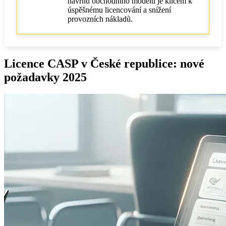
návrhu obchodního modelu je klíčem k
úspěšnému licencování a snížení
provozních nákladů.
Licence CASP v České republice: nové
požadavky 2025