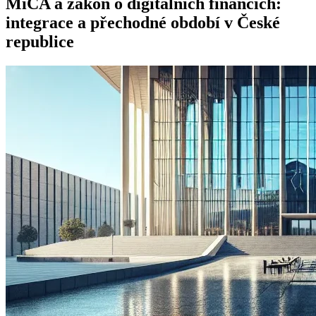
MiCA a zákon o digitálních financích:
integrace a přechodné období v České
Dopady MiCA na český trh
republice