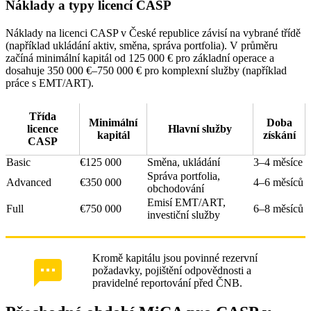
Náklady a typy licencí CASP
Náklady na licenci CASP v České republice závisí na vybrané třídě
(například ukládání aktiv, směna, správa portfolia). V průměru
začíná minimální kapitál od 125 000 € pro základní operace a
dosahuje 350 000 €–750 000 € pro komplexní služby (například
práce s EMT/ART).
Třída
Minimální
Doba
licence
Hlavní služby
kapitál
získání
CASP
Basic
€125 000
Směna, ukládání
3–4 měsíce
Správa portfolia,
Advanced
€350 000
4–6 měsíců
obchodování
Emisí EMT/ART,
Full
€750 000
6–8 měsíců
investiční služby
Kromě kapitálu jsou povinné rezervní
požadavky, pojištění odpovědnosti a
pravidelné reportování před ČNB.