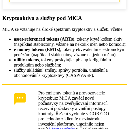
Kryptoaktiva a služby pod MiCA
MiCA se vztahuje na široké spektrum kryptoaktiv a služeb, včetně:
asset-referenced tokens (ARTs)
, tokeny kryté košem aktiv
(například stablecoiny, vázané na několik měn nebo komodit);
e-money tokens (EMTs)
, tokeny ekvivalentní elektronickým
penězům (například stablecoiny, vázané na jednu měnu);
utility tokens
, tokeny poskytující přístup k digitálním
produktům nebo službám;
služby ukládání, směny, správy portfolia, umístění a
obchodování s kryptoaktivy (CASP/VASP).
Pro emitenty tokenů a provozovatele
kryptoburz MiCA zavádí nové
požadavky na zveřejňování informací,
rezervní požadavky a vnitřní postupy
kontroly. Řešení vyvinuté v COREDO
pro jednoho z klientů: mezinárodní
investiční platformy, umožnilo nejen