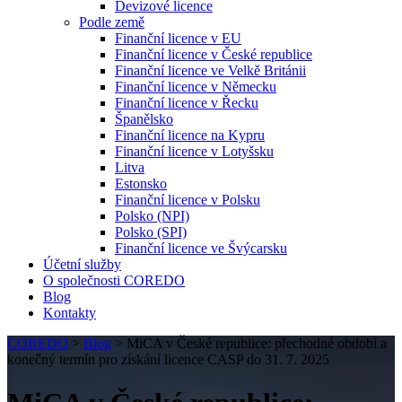
Devizové licence
Podle země
Finanční licence v EU
Finanční licence v České republice
Finanční licence ve Velkě Británii
Finanční licence v Německu
Finanční licence v Řecku
Španělsko
Finanční licence na Kypru
Finanční licence v Lotyšsku
Litva
Estonsko
Finanční licence v Polsku
Polsko (NPI)
Polsko (SPI)
Finanční licence ve Švýcarsku
Účetní služby
O společnosti COREDO
Blog
Kontakty
COREDO
>
Blog
>
MiCA v České republice: přechodné období a
konečný termín pro získání licence CASP do 31. 7. 2025