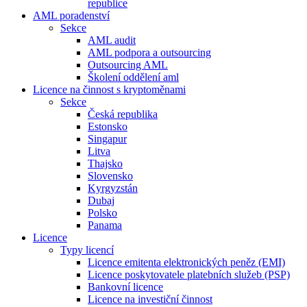
republice
AML poradenství
Sekce
AML audit
AML podpora a outsourcing
Outsourcing AML
Školení oddělení aml
Licence na činnost s kryptoměnami
Sekce
Česká republika
Estonsko
Singapur
Litva
Thajsko
Slovensko
Kyrgyzstán
Dubaj
Polsko
Panama
Licence
Typy licencí
Licence emitenta elektronických peněz (EMI)
Licence poskytovatele platebních služeb (PSP)
Bankovní licence
Licence na investiční činnost