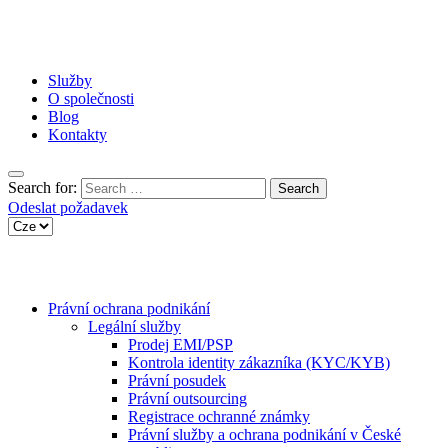
Služby
O společnosti
Blog
Kontakty
Search for:
Odeslat požadavek
Právní ochrana podnikání
Legální služby
Prodej EMI/PSP
Kontrola identity zákazníka (KYC/KYB)
Právní posudek
Právní outsourcing
Registrace ochranné známky
Právní služby a ochrana podnikání v České