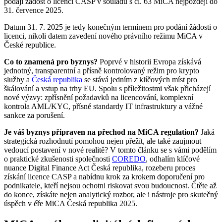
podají žádost o licenci CASP v souladu s čl. 63 MiCA nejpozději do
Povinnosti vedoucího byznysu 2025
31. července 2025.
Datum 31. 7. 2025 je tedy konečným termínem pro podání žádosti o
Práva investorů a spotřebitelů
licenci, nikoli datem zavedení nového právního režimu MiCA v
České republice.
MiCA a AML pro kryptobyznys
Co to znamená pro byznys?
Poprvé v historii Evropa získává
Vliv MiCA na AML/KYC v České republice
jednotný, transparentní a přísně kontrolovaný režim pro krypto
služby a
Česká republika
se stává jedním z klíčových míst pro
Zavádění AML politik: praktické rady
škálování a vstup na trhy EU. Spolu s příležitostmi však přicházejí
nové výzvy: zpřísnění požadavků na licencování, komplexní
AML pro přeshraniční a DeFi operace
kontrola AML/KYC, přísné standardy IT infrastruktury a vážné
sankce za porušení.
Příležitosti a rizika MiCA pro podnikání
Je váš byznys připraven na přechod na MiCA regulation?
Jaká
strategická rozhodnutí pomohou nejen přežít, ale také zaujmout
Passporting a licence pro vstup na trh EU
vedoucí postavení v nové realitě? V tomto článku se s vámi podělím
o praktické zkušenosti společnosti
COREDO
, odhalím klíčové
MiCA a tokenizace: co se mění pro platformy
nuance Digital Finance Act Česká republika, rozeberu proces
získání licence CASP a nabídnu krok za krokem doporučení pro
Příležitosti pro fintech startupy a byznys
podnikatele, kteří nejsou ochotni riskovat svou budoucnost. Čtěte až
do konce, získáte nejen analytický rozbor, ale i nástroje pro skutečný
Byznys: závěry a doporučení
úspěch v éře MiCA Česká republika 2025.
Otázky pro podnikatele, FAQ