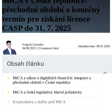
MiCA v České republice:
přechodné období a konečný
termín pro získání licence
CASP do 31. 7. 2025
Grigorii Lutcenko
Aktualizováno:
08.01.2026
04.08.2025
|
23
minutové čtení
Obsah článku
MiCA a zákon o digitálních financích: integrace a
přechodné období v České republice
MiCA a česká legislativa: hlavní požadavky
Kryptoaktiva a služby pod MiCA
Co MiCA nereguluje: seznam výjimek