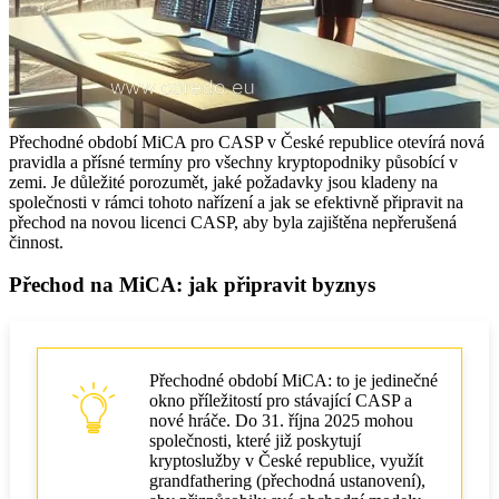
Přechodné období MiCA pro CASP v České republice otevírá nová
pravidla a přísné termíny pro všechny kryptopodniky působící v
zemi. Je důležité porozumět, jaké požadavky jsou kladeny na
společnosti v rámci tohoto nařízení a jak se efektivně připravit na
přechod na novou licenci CASP, aby byla zajištěna nepřerušená
činnost.
Přechod na MiCA: jak připravit byznys
Přechodné období MiCA: to je jedinečné
okno příležitostí pro stávající CASP a
nové hráče. Do 31. října 2025 mohou
společnosti, které již poskytují
kryptoslužby v České republice, využít
grandfathering (přechodná ustanovení),