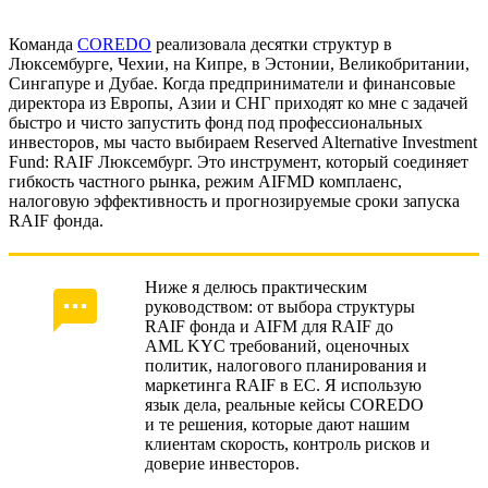
Налоги, substance и трансграничная арх.
Команда
COREDO
реализовала десятки структур в
Люксембурге, Чехии, на Кипре, в Эстонии, Великобритании,
Сингапуре и Дубае. Когда предприниматели и финансовые
Маркетинг и дистрибуция: комплаенс
директора из Европы, Азии и СНГ приходят ко мне с задачей
быстро и чисто запустить фонд под профессиональных
Ликвидность и риск-менеджмент
инвесторов, мы часто выбираем Reserved Alternative Investment
Fund: RAIF Люксембург. Это инструмент, который соединяет
Документация и процедуры
гибкость частного рынка, режим AIFMD комплаенс,
налоговую эффективность и прогнозируемые сроки запуска
Сроки и стоимость - ориентиры
RAIF фонда.
Таймлайн и launch checklist проекта
Ниже я делюсь практическим
Кейсы COREDO: решения на практике
руководством: от выбора структуры
RAIF фонда и AIFM для RAIF до
Вторичные продажи и выход инвесторов
AML KYC требований, оценочных
политик, налогового планирования и
Где чаще возникают сложности
маркетинга RAIF в ЕС. Я использую
язык дела, реальные кейсы COREDO
Преимущества RAIF для инвестора
и те решения, которые дают нашим
клиентам скорость, контроль рисков и
доверие инвесторов.
Почему рекомендую RAIF и COREDO