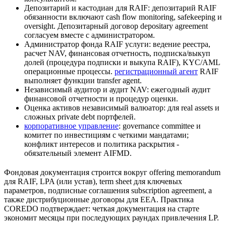
Депозитарий и кастодиан для RAIF: депозитарий RAIF
обязанности включают cash flow monitoring, safekeeping и
oversight. Депозитарный договор depositary agreement
согласуем вместе с администратором.
Администратор фонда RAIF услуги: ведение реестра,
расчет NAV, финансовая отчетность, подписка/выкуп
долей (процедура подписки и выкупа RAIF), KYC/AML
операционные процессы.
регистрационный агент
RAIF
выполняет функции transfer agent.
Независимый аудитор и аудит NAV: ежегодный аудит
финансовой отчетности и процедур оценки.
Оценка активов независимый валюатор: для real assets и
сложных private debt портфелей.
корпоративное управление
: governance committee и
комитет по инвестициям с четкими мандатами;
конфликт интересов и политика раскрытия -
обязательный элемент AIFMD.
Фондовая документация строится вокруг offering memorandum
для RAIF, LPA (или устав), term sheet для ключевых
параметров, подписные соглашения subscription agreement, а
также дистрибуционные договоры для EEA. Практика
COREDO подтверждает: четкая документация на старте
экономит месяцы при последующих раундах привлечения LP.