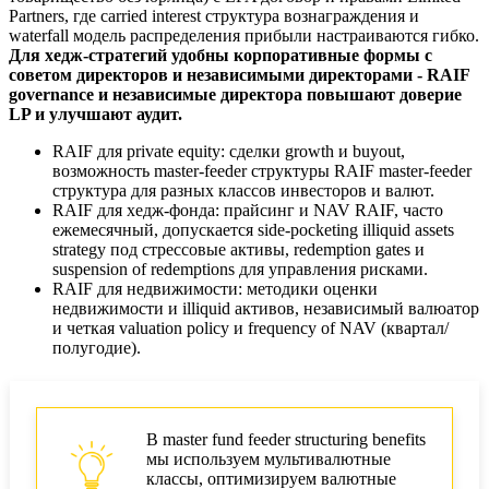
Partners, где carried interest структура вознаграждения и
waterfall модель распределения прибыли настраиваются гибко.
Для хедж-стратегий удобны корпоративные формы с
советом директоров и независимыми директорами - RAIF
governance и независимые директора повышают доверие
LP и улучшают аудит.
RAIF для private equity: сделки growth и buyout,
возможность master-feeder структуры RAIF master-feeder
структура для разных классов инвесторов и валют.
RAIF для хедж-фонда: прайсинг и NAV RAIF, часто
ежемесячный, допускается side-pocketing illiquid assets
strategy под стрессовые активы, redemption gates и
suspension of redemptions для управления рисками.
RAIF для недвижимости: методики оценки
недвижимости и illiquid активов, независимый валюатор
и четкая valuation policy и frequency of NAV (квартал/
полугодие).
В master fund feeder structuring benefits
мы используем мультивалютные
классы, оптимизируем валютные