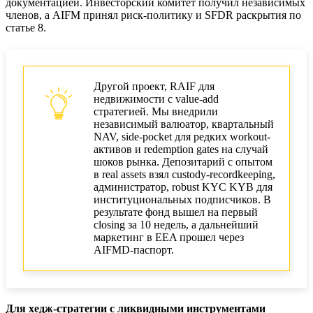
документацией. Инвесторский комитет получил независимых
членов, а AIFM принял риск-политику и SFDR раскрытия по
статье 8.
Другой проект, RAIF для
недвижимости с value-add
стратегией. Мы внедрили
независимый валюатор, квартальный
NAV, side-pocket для редких workout-
активов и redemption gates на случай
шоков рынка. Депозитарий с опытом
в real assets взял custody-recordkeeping,
администратор, robust KYC KYB для
институциональных подписчиков. В
результате фонд вышел на первый
closing за 10 недель, а дальнейший
маркетинг в EEA прошел через
AIFMD-паспорт.
Для хедж-стратегии с ликвидными инструментами