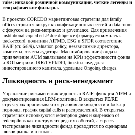
rules: никакой розничной коммуникации, четкие легенды и
географические фильтры.
В проектах COREDO маркетинговая стратегия для family
offices строится вокруг квалификационных сессий и data room
с фокусом на риск-метриках и governance. Для привлечения
institutional capital и LP due diligence формируем комплект:
track-record, политики AIFMD, ESG и SFDR соответствие
RAIF (ст. 6/8/9), valuation policy, независимые директора,
комитеты, отчеты аудитора. Масштабирование фонда и
привлечение AUM завязываем на KPIs эффективности фонда
и ROI метрики: IRR/TVPI/DPI, time-to-close, доля
инвестированного капитала, удельные Ongoing charges.
Ликвидность и риск-менеджмент
Управление рисками и ликвидностью RAIF: функция AIFM и
документированная LRM-политика. В закрытых PE/RE
структурах прописываются условия ликвидности и lock-up
периоды, график capital calls и распределений. В открытых
стратегиях используются redemption gates и suspension of
redemptions как инструмент редких событий, а стресс-
тестирование ликвидности фонда проводится по сценариям
шоков рынка и оттоков.