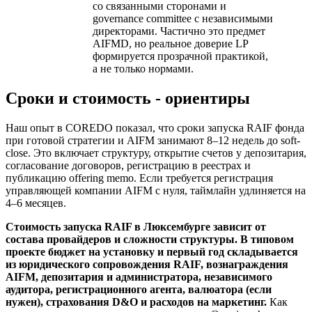
со связанными сторонами и
governance committee с независимыми
директорами. Частично это предмет
AIFMD, но реальное доверие LP
формируется прозрачной практикой,
а не только нормами.
Сроки и стоимость - ориентиры
Наш опыт в COREDO показал, что сроки запуска RAIF фонда
при готовой стратегии и AIFM занимают 8–12 недель до soft-
close. Это включает структуру, открытие счетов у депозитария,
согласование договоров, регистрацию в реестрах и
публикацию offering memo. Если требуется регистрация
управляющей компании AIFM с нуля, таймлайн удлиняется на
4–6 месяцев.
Стоимость запуска RAIF в Люксембурге зависит от
состава провайдеров и сложности структуры. В типовом
проекте бюджет на установку и первый год складывается
из юридического сопровождения RAIF, вознаграждения
AIFM, депозитария и администратора, независимого
аудитора, регистрационного агента, валюатора (если
нужен), страхования D&O и расходов на маркетинг.
Как