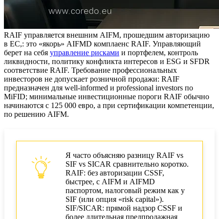
RAIF управляется внешним AIFM, прошедшим авторизацию
в ЕС,: это «якорь» AIFMD комплаенс RAIF. Управляющий
берет на себя
управление рисками
и портфелем, контроль
ликвидности, политику конфликта интересов и ESG и SFDR
соответствие RAIF. Требование профессиональных
инвесторов не допускает розничной продажи: RAIF
предназначен для well-informed и professional investors по
MiFID; минимальные инвестиционные пороги RAIF обычно
начинаются с 125 000 евро, а при сертификации компетенции,
по решению AIFM.
Я часто объясняю разницу RAIF vs
SIF vs SICAR сравнительно коротко.
RAIF: без авторизации CSSF,
быстрее, с AIFM и AIFMD
паспортом, налоговый режим как у
SIF (или опция «risk capital»).
SIF/SICAR: прямой надзор CSSF и
более длительная предпродажная