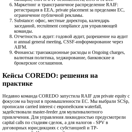
Маркетинг и трансграничное распределение RAIF:
регистрация в EEA, private placement за пределами ЕС,
ограничение публичной рекламы.
Substance: офис, местные директора, календарь
заседаний, recruitment compliance для управляющей
команды.
Отчетность и аудит: годовой аудит, разрешение на аудит
и annual general meeting, CSSF-информирование через
AIFM.
Финансы: транзакционные расходы и Ongoing charges,
валютная политика, хеджирование, банковские и
брокерские соглашения.
Кейсы COREDO: решения на
практике
Недавно команда COREDO запустила RAIF для private equity с
фокусом на buyout в промышленности ЕС. Мы выбрали SCSp,
прописали carried interest с европейским waterfall,
задействовали master-feeder для мультивалютного
привлечения. Для управления ликвидностью предусмотрели
capital calls по стадиям сделок, а для налогов - SPV в
договорных юрисдикциях с субстанцией и TP-