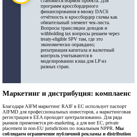
становятся нормой проекта. Для
программ кроссбордерного
финансирования я ввожу DAC6
отчётность и кроссбордер схемы как
обязательный элемент чек-листа.
Вопросы трансляции доходов и
withholding tax вопросы решаем через
treaty-eligible SPV там, где это
экономически оправдано;
репатриация капитала и валютный
контроль учитываются в
моделировании кэша для LP из
разных стран.
Маркетинг и дистрибуция: комплаенс
Благодаря AIFM маркетинг RAIF в ЕС использует паспорт
AIFMD для профессиональных инвесторов, а маркетинговая
регистрация в EEA проходит централизованно. Для ряда
рынков применяется pre-marketing, а для вне ЕС, private
placement in non-EU jurisdictions по локальным NPPR.
Мы
соблюдаем ограничение публичной рекламы и distribution