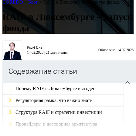
COREDO
>
Блог
>
RAIF в Люксембурге – запуск фонда
RAIF в Люксембурге – запуск
фонда
Pavel Kos
Обновлено:
14.02.2026
14.02.2026
|
21
мин чтения
Содержание статьи
Почему RAIF в Люксембурге выгоден
Регуляторная рамка: что важно знать
Структура RAIF и стратегии инвестиций
Провайдеры и договорная архитектура
Операционные регламенты AML и KYC