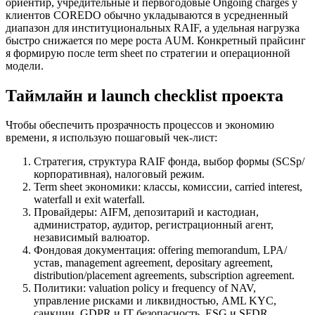
ориентир, учредительные и первогодовые Ongoing charges у
клиентов COREDO обычно укладываются в усредненный
диапазон для институциональных RAIF, а удельная нагрузка
быстро снижается по мере роста AUM. Конкретный прайсинг
я формирую после term sheet по стратегии и операционной
модели.
Таймлайн и launch checklist проекта
Чтобы обеспечить прозрачность процессов и экономию
времени, я использую пошаговый чек-лист:
Стратегия, структура RAIF фонда, выбор формы (SCSp/
корпоративная), налоговый режим.
Term sheet экономики: классы, комиссии, carried interest,
waterfall и exit waterfall.
Провайдеры: AIFM, депозитарий и кастодиан,
администратор, аудитор, регистрационный агент,
независимый валюатор.
Фондовая документация: offering memorandum, LPA/
устав, management agreement, depositary agreement,
distribution/placement agreements, subscription agreement.
Политики: valuation policy и frequency of NAV,
управление рисками и ликвидностью, AML KYC,
санкции, GDPR и IT безопасность, ESG и SFDR.