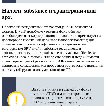
Налоги, substance и трансграничная
арх.
Налоговый резидентный статус фонда RAIF зависит от
формы. В «SIF-подобном» режиме фонд обычно
освобождается от корпоративного налога и не претендует на
договоры об избежании двойного налогообложения; для
снижения налогов в портфельных юрисдикциях мы
выстраиваем SPV-слой и substance requirements и
экономическая сущность (substance документы office lease
employees, local directors). Для private equity и недвижимости
трансферное ценообразование и RAIF влияет на займовые и
сервисные соглашения; мы проверяем соответствие принципу
«вытянутой руки» и документацию по TP.
BEPS и влияние на структуру фонда
вместе с ATAD и антиконтрольные
правила ЕС (interest limitation, GAAR,
CFC на уровне инвесторов)