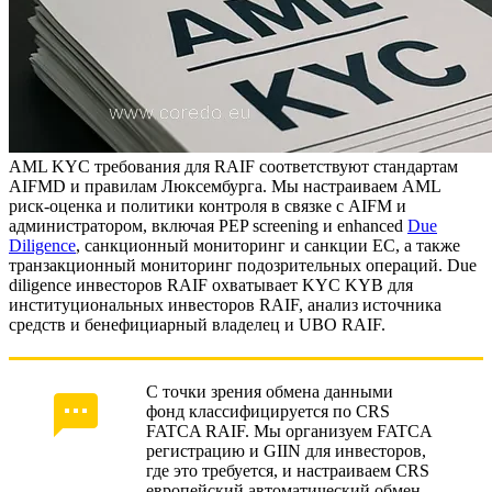
AML KYC требования для RAIF соответствуют стандартам
AIFMD и правилам Люксембурга. Мы настраиваем AML
риск-оценка и политики контроля в связке с AIFM и
администратором, включая PEP screening и enhanced
Due
Diligence
, санкционный мониторинг и санкции ЕС, а также
транзакционный мониторинг подозрительных операций. Due
diligence инвесторов RAIF охватывает KYC KYB для
институциональных инвесторов RAIF, анализ источника
средств и бенефициарный владелец и UBO RAIF.
С точки зрения обмена данными
фонд классифицируется по CRS
FATCA RAIF. Мы организуем FATCA
регистрацию и GIIN для инвесторов,
где это требуется, и настраиваем CRS
европейский автоматический обмен,