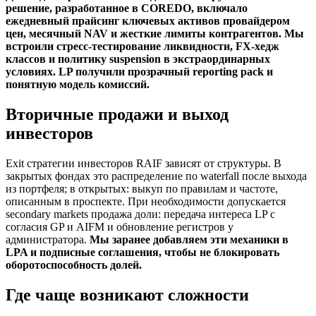
решение, разработанное в COREDO, включало
ежедневный прайсинг ключевых активов провайдером
цен, месячный NAV и жесткие лимиты контрагентов. Мы
встроили стресс-тестирование ликвидности, FX-хедж
классов и политику suspension в экстраординарных
условиях. LP получили прозрачный reporting pack и
понятную модель комиссий.
Вторичные продажи и выход
инвесторов
Exit стратегии инвесторов RAIF зависят от структуры. В
закрытых фондах это распределение по waterfall после выхода
из портфеля; в открытых: выкуп по правилам и частоте,
описанным в проспекте. При необходимости допускается
secondary markets продажа доли: передача интереса LP с
согласия GP и AIFM и обновление регистров у
администратора.
Мы заранее добавляем эти механики в
LPA и подписные соглашения, чтобы не блокировать
оборотоспособность долей.
Где чаще возникают сложности