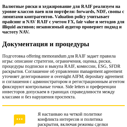
Валютные риски и хеджирование для RAIF реализуем на
уровне классов паев или портфеля: forwards, NDF, свопы с
лимитами контрагентов. Valuation policy учитывает
прайсинг и NAV RAIF с учетом FX, fair value и методов для
illiquid активов; независимый аудитор проверяет подход и
частоту NAV.
Документация и процедуры
Подготовка offering memorandum для RAIF задает правила
игры: описание стратегии, ограничения, оценка, риски,
процедуры подписки и выкупа RAIF, комиссии, ESG, SFDR
раскрытия. Соглашение об управлении management agreement
уточняет делегирование и oversight AIFM; depositary agreement
и соглашения с администратором и регистрационным агентом
фиксируют контрольные точки. Side letters и преференции
инвесторов допускаем в границах справедливости между
классами и без нарушения проспекта.
Я настаиваю на четкой политике
конфликта интересов и политика
раскрытия, включая режимы сделки