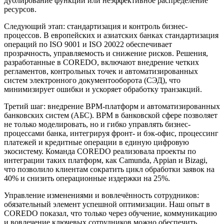
дублирование функций или неэффективное распределение
ресурсов.
Следующий этап: стандартизация и контроль бизнес-
процессов. В европейских и азиатских банках стандартизация
операций по ISO 9001 и ISO 20022 обеспечивает
прозрачность, управляемость и снижение рисков. Решения,
разработанные в COREDO, включают внедрение четких
регламентов, контрольных точек и автоматизированных
систем электронного документооборота (СЭД), что
минимизирует ошибки и ускоряет обработку транзакций.
Третий шаг: внедрение BPM-платформ и автоматизированных
банковских систем (АБС). BPM в банковской сфере позволяет
не только моделировать, но и гибко управлять бизнес-
процессами банка, интегрируя фронт- и бэк-офис, процессинг
платежей и кредитные операции в единую цифровую
экосистему. Команда COREDO реализовала проекты по
интеграции таких платформ, как Camunda, Appian и Bizagi,
что позволило клиентам сократить цикл обработки заявок на
40% и снизить операционные издержки на 25%.
Управление изменениями и вовлечённость сотрудников:
обязательный элемент успешной оптимизации. Наш опыт в
COREDO показал, что только через обучение, коммуникацию
и вовлечение ключевых сотрудников можно обеспечить