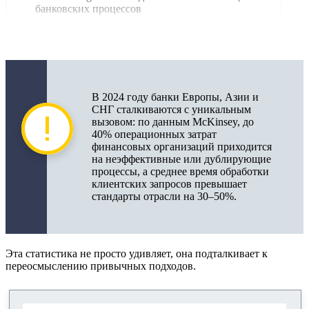
банковских процессов
Автоматизация банковских процессов для
повышения эффективности
Автоматизация фронт- и бэк-офиса банка: что
оптимизировать?
В 2024 году банки Европы, Азии и
СНГ сталкиваются с уникальным
Интеграция ИИ, машинного обучения и API
вызовом: по данным McKinsey, до
40% операционных затрат
Цифровая трансформация и риски в банках
финансовых организаций приходится
на неэффективные или дублирующие
Цифровая трансформация финансовых
процессы, а среднее время обработки
учреждений, тренды и вызовы
клиентских запросов превышает
стандарты отрасли на 30–50%.
Управление банковскими рисками и комплаенс
KPI и ROI цифровых инициатив: метрики
эффективности
Эта статистика не просто удивляет, она подталкивает к
переосмыслению привычных подходов.
Анализ KPI банковских процессов
Оценка ROI цифровизации банковских