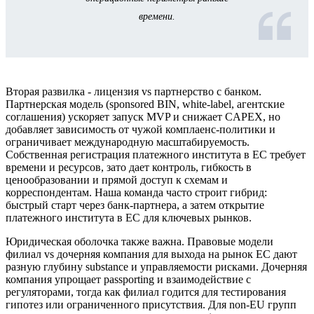
времени.
Вторая развилка - лицензия vs партнерство с банком.
Партнерская модель (sponsored BIN, white-label, агентские
соглашения) ускоряет запуск MVP и снижает CAPEX, но
добавляет зависимость от чужой комплаенс‑политики и
ограничивает международную масштабируемость.
Собственная регистрация платежного института в ЕС требует
времени и ресурсов, зато дает контроль, гибкость в
ценообразовании и прямой доступ к схемам и
корреспондентам. Наша команда часто строит гибрид:
быстрый старт через банк‑партнера, а затем открытие
платежного института в ЕС для ключевых рынков.
Юридическая оболочка также важна. Правовые модели
филиал vs дочерняя компания для выхода на рынок ЕС дают
разную глубину substance и управляемости рисками. Дочерняя
компания упрощает passporting и взаимодействие с
регуляторами, тогда как филиал годится для тестирования
гипотез или ограниченного присутствия. Для non‑EU групп