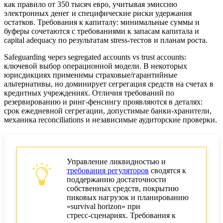
как правило от 350 тысяч евро, учитывая эмиссию
электронных денег и специфические риски удержания
остатков. Требования к капиталу: минимальные суммы и
буферы сочетаются с требованиями к запасам капитала и
capital adequacy по результатам stress‑тестов и планам роста.
Safeguarding через segregated accounts vs trust accounts:
ключевой выбор операционной модели. В некоторых
юрисдикциях применимы страховые/гарантийные
альтернативы, но доминирует сегрегация средств на счетах в
кредитных учреждениях. Отличия требований по
резервированию и ринг‑фенсингу проявляются в деталях:
срок ежедневной сегрегации, допустимые банки‑хранители,
механика reconciliations и независимые аудиторские проверки.
Управление ликвидностью и
требования регуляторов
сводятся к
поддержанию достаточности
собственных средств, покрытию
пиковых нагрузок и планированию
«survival horizon» при
стресс‑сценариях. Требования к