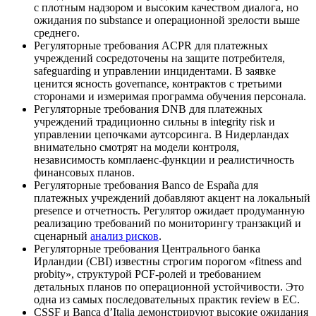
с плотным надзором и высоким качеством диалога, но
ожидания по substance и операционной зрелости выше
среднего.
Регуляторные требования ACPR для платежных
учреждений сосредоточены на защите потребителя,
safeguarding и управлении инцидентами. В заявке
ценится ясность governance, контрактов с третьими
сторонами и измеримая программа обучения персонала.
Регуляторные требования DNB для платежных
учреждений традиционно сильны в integrity risk и
управлении цепочками аутсорсинга. В Нидерландах
внимательно смотрят на модели контроля,
независимость комплаенс‑функции и реалистичность
финансовых планов.
Регуляторные требования Banco de España для
платежных учреждений добавляют акцент на локальный
presence и отчетность. Регулятор ожидает продуманную
реализацию требований по мониторингу транзакций и
сценарный
анализ рисков
.
Регуляторные требования Центрального банка
Ирландии (CBI) известны строгим порогом «fitness and
probity», структурой PCF‑ролей и требованием
детальных планов по операционной устойчивости. Это
одна из самых последовательных практик review в ЕС.
CSSF и Banca d’Italia демонстрируют высокие ожидания