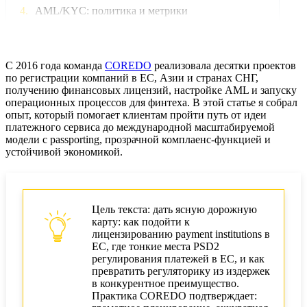
AML/KYC: политика и метрики
SCA/RTS, GDPR и устойчивость
Аутсорсинг и борьба с мошенничеством
C 2016 года команда
COREDO
реализовала десятки проектов
по регистрации компаний в ЕС, Азии и странах СНГ,
получению финансовых лицензий, настройке AML и запуску
Документы, сроки, экономика соответствия
операционных процессов для финтеха. В этой статье я собрал
опыт, который помогает клиентам пройти путь от идеи
Масштабирование, M&A и репутация
платежного сервиса до международной масштабируемой
модели с passporting, прозрачной комплаенс‑функцией и
MiCA и токенизированные активы
устойчивой экономикой.
Кейсы COREDO - от заявки к росту
Чек-лист запуска платежного института
Цель текста: дать ясную дорожную
карту: как подойти к
Масштабируемый рост регуляторики COREDO
лицензированию payment institutions в
ЕС, где тонкие места PSD2
регулирования платежей в ЕС, и как
превратить регуляторику из издержек
в конкурентное преимущество.
Практика COREDO подтверждает: