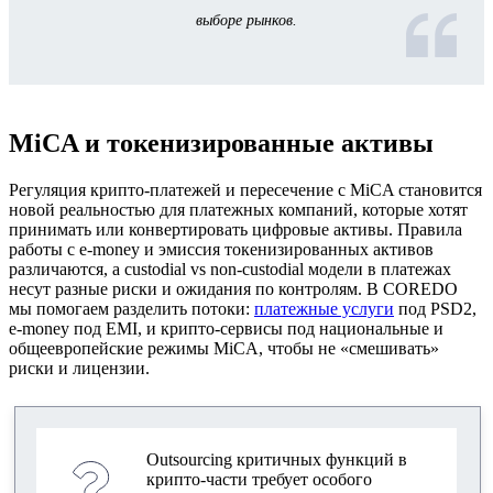
выборе рынков.
MiCA и токенизированные активы
Регуляция крипто‑платежей и пересечение с MiCA становится
новой реальностью для платежных компаний, которые хотят
принимать или конвертировать цифровые активы. Правила
работы с e‑money и эмиссия токенизированных активов
различаются, а custodial vs non‑custodial модели в платежах
несут разные риски и ожидания по контролям. В COREDO
мы помогаем разделить потоки:
платежные услуги
под PSD2,
e‑money под EMI, и крипто‑сервисы под национальные и
общеевропейские режимы MiCA, чтобы не «смешивать»
риски и лицензии.
Outsourcing критичных функций в
крипто‑части требует особого