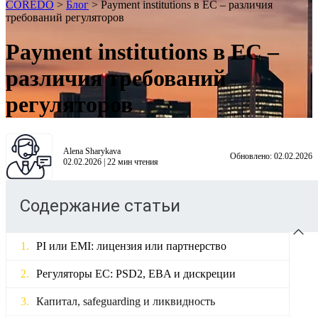
COREDO
>
Блог
>
Payment institutions в ЕС – различия
требований регуляторов
Payment institutions в ЕС –
различия требований
регуляторов
Alena Sharykava
Обновлено:
02.02.2026
02.02.2026
|
22
мин чтения
Содержание статьи
PI или EMI: лицензия или партнерство
Регуляторы ЕС: PSD2, EBA и дискреции
Капитал, safeguarding и ликвидность