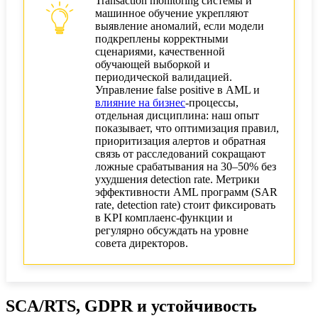
Transaction monitoring системы и
машинное обучение укрепляют
выявление аномалий, если модели
подкреплены корректными
сценариями, качественной
обучающей выборкой и
периодической валидацией.
Управление false positive в AML и
влияние на бизнес
‑процессы,
отдельная дисциплина: наш опыт
показывает, что оптимизация правил,
приоритизация алертов и обратная
связь от расследований сокращают
ложные срабатывания на 30–50% без
ухудшения detection rate. Метрики
эффективности AML программ (SAR
rate, detection rate) стоит фиксировать
в KPI комплаенс‑функции и
регулярно обсуждать на уровне
совета директоров.
SCA/RTS, GDPR и устойчивость