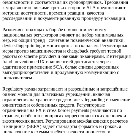
безопасности и соответствия их субподрядчиков. Требования
к управлению рисками третьих сторон и SLA предполагают
метрики доступности, времени реакции, качества
расследований и документированную процедуру эскалации.
Различия в подходах к борьбе с мошенничеством у
национальных регуляторов влияют на набор минимальных
мер, но общий тренд - сочетание поведенческой аналитики,
device‑fingerprinting и мониторинга по каналам. Регуляторные
меры против мошенничества и chargeback требуют тесной
работы со scheme providers и банками‑эквайерами. Интеграция
fraud prevention с UX и конверсией достигается через
адаптивное применение SCA, белые списки доверенных
выгодоприобретателей и продуманную коммуникацию с
пользователем.
Regulatory рамки затрагивают и разрешённые и запрещённые
бизнес‑модели для платежных учреждений, включая
ограничения на хранение средств вне safeguarding и смешение
клиентских и собственных средств. Регуляторные
ограничения на FX и cross‑border payments различаются по
странам, особенно в вопросах корреспондентских цепочек и
экзотических валют. Регулирование межбанковских расчетов
и клиринга (SEPA) задает стандарты форматов и сроков, а
подключение к схемам требует зрелости процессов и