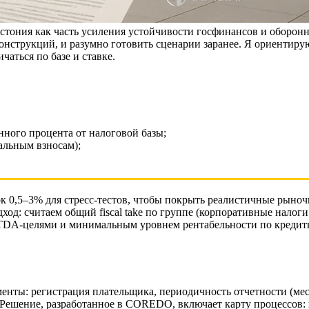
стония как часть усиления устойчивости госфинансов и оборонн
онструкций, и разумно готовить сценарии заранее. Я ориентиру
чаться по базе и ставке.
ного процента от налоговой базы;
альным взносам);
 0,5–3% для стресс‑тестов, чтобы покрыть реалистичные рыно
ход: считаем общий fiscal take по группе (корпоративные налоги
ITDA‑целями и минимальным уровнем рентабельности по креди
менты: регистрация плательщика, периодичность отчетности (мес
 Решение, разработанное в COREDO, включает карту процессов: