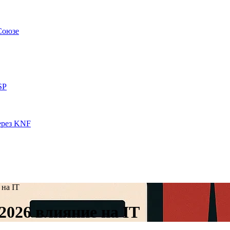
Союзе
SP
ерез KNF
 на IT
2026 влияние на IT