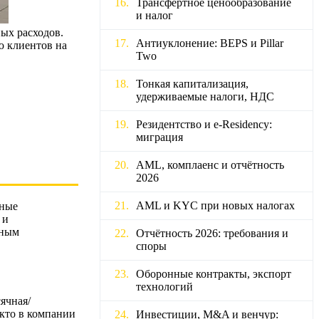
Трансфертное ценообразование
и налог
ых расходов.
Антиуклонение: BEPS и Pillar
ю клиентов на
Two
Тонкая капитализация,
удерживаемые налоги, НДС
Резидентство и e‑Residency:
миграция
AML, комплаенс и отчётность
2026
AML и KYC при новых налогах
чные
 и
тным
Отчётность 2026: требования и
споры
Оборонные контракты, экспорт
технологий
ячная/
 кто в компании
Инвестиции, M&A и венчур: