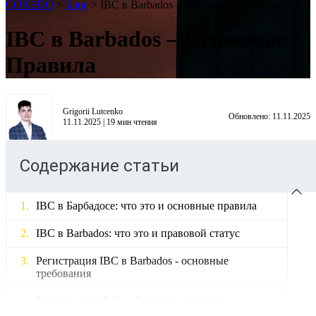
COREDO
>
Блог
>
IBC в Barbados – Основные Правила
IBC в Barbados – Основные
Правила
Grigorii Lutcenko
Обновлено:
11.11.2025
11.11.2025
|
19
мин чтения
Содержание статьи
IBC в Барбадосе: что это и основные правила
IBC в Barbados: что это и правовой статус
Регистрация IBC в Barbados - основные
требования
Регистрация IBC на Barbados, пошагово