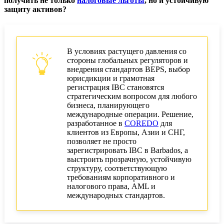
получить не только
налоговые льготы
, но и устойчивую
Управление IBC в Barbados: лучшие практики
защиту активов?
Оптимизация бизнес-процессов с IBC в
Barbados
В условиях растущего давления со
Перспективы развития законодательства
стороны глобальных регуляторов и
внедрения стандартов BEPS, выбор
FAQ по IBC в Барбадосе - ответы
юрисдикции и грамотная
регистрация IBC становятся
Ключевые выводы и шаги для
стратегическим вопросом для любого
предпринимателей
бизнеса, планирующего
международные операции. Решение,
разработанное в
COREDO
для
клиентов из Европы, Азии и СНГ,
позволяет не просто
зарегистрировать IBC в Barbados, а
выстроить прозрачную, устойчивую
структуру, соответствующую
требованиям корпоративного и
налогового права, AML и
международных стандартов.