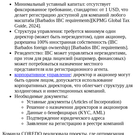
Минимальный уставный капитал: отсутствует
фиксированное требование, стандартно: от 1 USD, что
делает регистрацию доступной для компаний любого
масштаба [Barbados IBC requirements][KPMG Global Tax
Guide, 2024].
Структура управления: требуется минимум один
директор (может быть нерезидентом), один акционер,
разрешена 100% иностранная собственность (IBC
Barbados foreign ownership) [Barbados IBC requirements].
Резидентство: IBC может управляться нерезидентами,
при этом для ряда лицензий (например, финансовых)
может потребоваться назначение местного
представителя или регистрационного агента.
корпоративное управление
: директор и акционер могут
быть одним лицом, допускается использование
корпоративных директоров, что облегчает структуру для
холдинговых и инвестиционных компаний.
Необходимые документы:
Уставные документы (Articles of Incorporation)
Решение о назначении директоров и акционеров
Данные о бенефициарах (KYC, AML)
Подтверждение юридического адреса
Заявление на регистрацию в реестре компаний
Команда COREDO реализовала проекты, где оптимизация