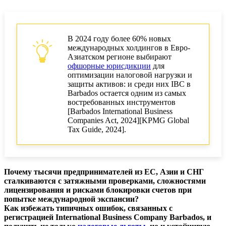
Преимущества и налоговые льготы IBC в
Барбадосе
Преимущества Barbados IBC для
В 2024 году более 60% новых
международного бизнеса
международных холдингов в Евро-
Азиатском регионе выбирают
офшорные юрисдикции
для
Налоговая система и корпоративный налог для
оптимизации налоговой нагрузки и
IBC
защиты активов: и среди них IBC в
Barbados остается одним из самых
Сравнение IBC в Barbados и других
востребованных инструментов
юрисдикциях
[Barbados International Business
Companies Act, 2024][KPMG Global
Юридические и регуляторные аспекты IBC в
Tax Guide, 2024].
Barbados
Корпоративное право и управление IBC
Почему тысячи предпринимателей из ЕС, Азии и СНГ
AML и комплаенс для IBC
сталкиваются с затяжными проверками, сложностями
лицензирования и рисками блокировки счетов при
Защита активов и управление рисками
попытке международной экспансии?
Как избежать типичных ошибок, связанных с
Оптимизация и управление IBC в Barbados
регистрацией International Business Company Barbados, и