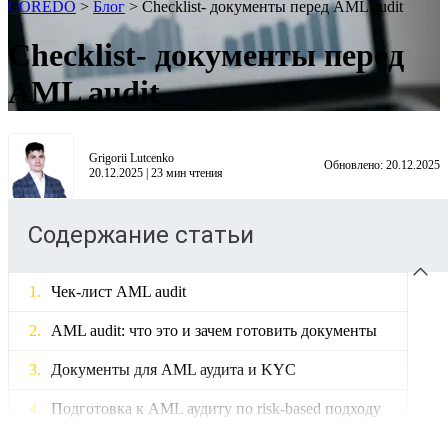
COREDO
>
Блог
>
Checklist- документы перед AML audit
Checklist- документы перед
AML audit
Grigorii Lutcenko
Обновлено:
20.12.2025
20.12.2025
|
23
мин чтения
Содержание статьи
Чек-лист AML audit
AML audit: что это и зачем готовить документы
Документы для AML аудита и KYC
Подготовка к AML аудиту по risk-based подходу
eKYC документы для AML аудита небанковских