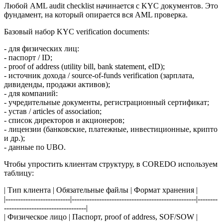
Любой AML audit checklist начинается с KYC документов. Это
фундамент, на который опирается вся AML проверка.
Базовый набор KYC verification documents:
- для физических лиц:
- паспорт / ID;
- proof of address (utility bill, bank statement, eID);
- источник дохода / source-of-funds verification (зарплата,
дивиденды, продажи активов);
- для компаний:
- учредительные документы, регистрационный сертификат;
- устав / articles of association;
- список директоров и акционеров;
- лицензии (банковские, платежные, инвестиционные, крипто
и др.);
- данные по UBO.
Чтобы упростить клиентам структуру, в COREDO используем
таблицу:
| Тип клиента | Обязательные файлы | Формат хранения |
|--------------------------|--------------------------------------------------|--------
---------------------------------|
| Физическое лицо | Паспорт, proof of address, SOF/SOW |