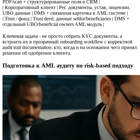
PDF/scan + структурированные поля в CRM |
| Корпоративный клиент | Рег. документы, устав, лицензии,
UBO данные | DMS + связанная карточка в AML системе |
| Trust / фонд | Trust deed, данные settlor/beneficiaries | DMS +
отдельный UBO/beneficial owners AML модуль |
Ключевая задача - не просто собрать KYC документы, а
встроить их в прозрачный onboarding workflow с корректной
audit trail documentation: кто, когда и на основании чего принял
решение об одобрении клиента.
Подготовка к AML аудиту по risk-based подходу