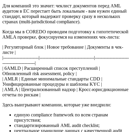
Для компаний это значит: чеклист документов перед AML
аудитом в ЕС перестает быть локальным - вам нужен единый
стандарт, который выдержит проверку сразу в нескольких
странах (multi-jurisdictional compliance).
Когда мы в COREDO проводим подготовку к гипотетической
AMLA проверке, фокусируемся на изменениях чек-листа:
| Регуляторный блок | Новое требование | Документы в чек-
листе |
|------------------------|-------------------------------------|-----------------------
----------------------|
| 6AMLD | Расширенный список преступлений |
Обновленный risk assessment, policy |
| AMLR | Единые минимальные стандарты CDD |
Унифицированные процедуры и шаблоны KYC |
| AMLA | Централизованный надзор | Кросс-юрисдикционные
отчеты по рискам |
Здесь выигрывают компании, которые уже внедрили:
единую compliance framework по всем странам
присутствия;
стандартизированный AML audit checklist;
центральное хранилище данных с качественной audit