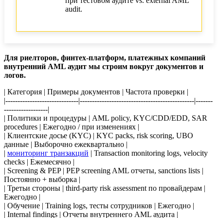
при тестовом аудите vs. external AML
audit.
Для риелторов, финтех-платформ, платежных компаний
внутренний AML аудит мы строим вокруг документов и
логов.
| Категория | Примеры документов | Частота проверки |
|------------------------------|-----------------------------------------------|-------
------------------|
| Политики и процедуры | AML policy, KYC/CDD/EDD, SAR
procedures | Ежегодно / при изменениях |
| Клиентские досье (KYC) | KYC packs, risk scoring, UBO
данные | Выборочно ежеквартально |
|
мониторинг транзакций
| Transaction monitoring logs, velocity
checks | Ежемесячно |
| Screening & PEP | PEP screening AML отчеты, sanctions lists |
Постоянно + выборка |
| Третьи стороны | third-party risk assessment по провайдерам |
Ежегодно |
| Обучение | Training logs, тесты сотрудников | Ежегодно |
| Internal findings | Отчеты внутреннего AML аудита |