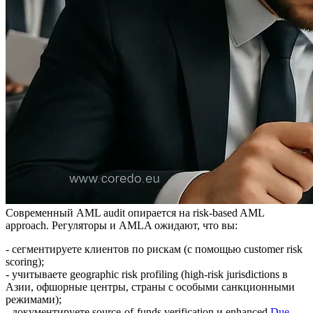
Современный AML audit опирается на risk-based AML
approach. Регуляторы и AMLA ожидают, что вы:
- сегментируете клиентов по рискам (с помощью customer risk
scoring);
- учитываете geographic risk profiling (high-risk jurisdictions в
Азии, офшорные центры, страны с особыми санкционными
режимами);
- документируете source-of-funds verification и enhanced
Due