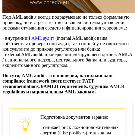
Под AML audit я всегда подразумеваю не только формальную
проверку, но и стресс-тест всей вашей системы управления
рисками отмывания средств и финансирования терроризма:
- внутренний
AML аудит
(internal AML audit): ваша
собственная проверка или аудит, заказанный у независимого
консультанта до прихода регулятора или банка;
- external AML audit: проверка лицензирующего органа, AMLA
/ национального надзора, центрального банка или аудитора,
аккредитованного регулятором.
По сути, AML audit - это проверка, насколько ваш
compliance framework соответствует FATF
recommendations, 6AMLD requirements, будущим AMLR
regulations и национальным AML законам.
Подготовка документов заранее:
- снижает риск ложноположительных
алертов (false positives), так как вы