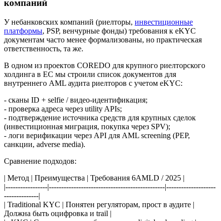
компаний
У небанковских компаний (риелторы,
инвестиционные
платформы
, PSP, венчурные фонды) требования к eKYC
документам часто менее формализованы, но практическая
ответственность, та же.
В одном из проектов COREDO для крупного риелторского
холдинга в ЕС мы строили список документов для
внутреннего AML аудита риелторов с учетом eKYC:
- сканы ID + selfie / видео-идентификация;
- проверка адреса через utility APIs;
- подтверждение источника средств для крупных сделок
(инвестиционная миграция, покупка через SPV);
- логи верификации через API для AML screening (PEP,
санкции, adverse media).
Сравнение подходов:
| Метод | Преимущества | Требования 6AMLD / 2025 |
|-----------------|-----------------------------------------------|--------------------
--------------|
| Traditional KYC | Понятен регуляторам, прост в аудите |
Должна быть оцифровка и trail |