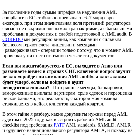
компаний
За последние годы суммы штрафов за нарушения AML
Beneficial owners AML и реестр UBO
compliance в ЕС стабильно превышают 6–7 млрд евро
ежегодно, при этом значительная доля претензий регуляторов
связана не с «криминальными» транзакциями, а с банальными
Чек-лист AML compliance для аудита
пробелами в документах и слабой подготовкой к AML audit. В
COREDO
мы регулярно видим, как компании с сильным
Подготовка SAR отчётов перед AML аудитом
бизнесом теряют счета, лицензии и месяцами
«размораживают» операции только потому, что в момент AML
AML требования 2025: 6AMLD, AMLR, AMLA
проверки у них нет системного чек-листа документов.
PEP screening, AML и санкционные списки
Если вы масштабируетесь в ЕС, выходите в Азию или
развиваете бизнес в странах СНГ, ключевой вопрос звучит
Оптимизация перед AML аудитом
не как «пройдет ли компания AML audit», а как: «каким
будет ущерб, если вы войдете в аудит
неподготовленными?»
Метрики KPI и тестирование AML
Потерянные месяцы, блокировки,
замороженные выплаты партнерам, срыв сделок и переоценка
рисков банками, это реальность, с которой моя команда
Как подготовиться к AML аудиту в 2025
сталкивается в кейсах клиентов каждый квартал.
Ключевые выводы и рекомендации
В этом гайде я разберу, какие документы нужны перед AML
аудитом в 2025 году, как выстроить рабочий AML audit
checklist под требования
FATF
AML standards, 6AMLD, AMLR
и будущего наднационального регулятора AMLA, и покажу на