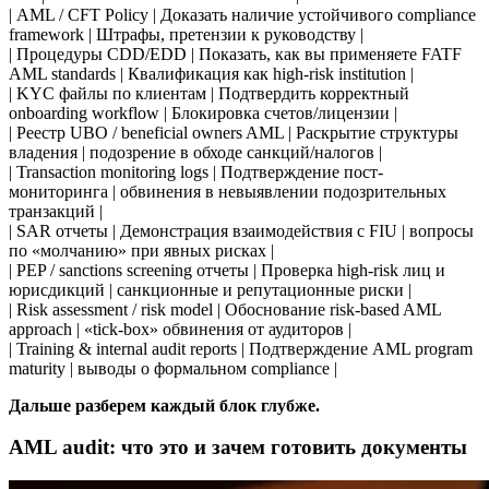
| AML / CFT Policy | Доказать наличие устойчивого compliance
framework | Штрафы, претензии к руководству |
| Процедуры CDD/EDD | Показать, как вы применяете FATF
AML standards | Квалификация как high-risk institution |
| KYC файлы по клиентам | Подтвердить корректный
onboarding workflow | Блокировка счетов/лицензии |
| Реестр UBO / beneficial owners AML | Раскрытие структуры
владения | подозрение в обходе санкций/налогов |
| Transaction monitoring logs | Подтверждение пост-
мониторинга | обвинения в невыявлении подозрительных
транзакций |
| SAR отчеты | Демонстрация взаимодействия с FIU | вопросы
по «молчанию» при явных рисках |
| PEP / sanctions screening отчеты | Проверка high-risk лиц и
юрисдикций | санкционные и репутационные риски |
| Risk assessment / risk model | Обоснование risk-based AML
approach | «tick-box» обвинения от аудиторов |
| Training & internal audit reports | Подтверждение AML program
maturity | выводы о формальном compliance |
Дальше разберем каждый блок глубже.
AML audit: что это и зачем готовить документы