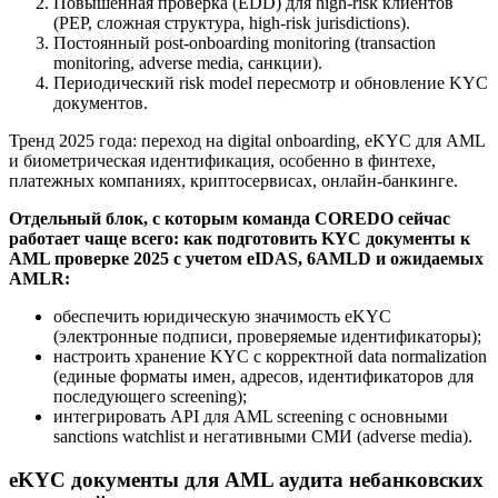
Повышенная проверка (EDD) для high-risk клиентов
(PEP, сложная структура, high-risk jurisdictions).
Постоянный post-onboarding monitoring (transaction
monitoring, adverse media, санкции).
Периодический risk model пересмотр и обновление KYC
документов.
Тренд 2025 года: переход на digital onboarding, eKYC для AML
и биометрическая идентификация, особенно в финтехе,
платежных компаниях, криптосервисах, онлайн-банкинге.
Отдельный блок, с которым команда COREDO сейчас
работает чаще всего: как подготовить KYC документы к
AML проверке 2025 с учетом eIDAS, 6AMLD и ожидаемых
AMLR:
обеспечить юридическую значимость eKYC
(электронные подписи, проверяемые идентификаторы);
настроить хранение KYC с корректной data normalization
(единые форматы имен, адресов, идентификаторов для
последующего screening);
интегрировать API для AML screening с основными
sanctions watchlist и негативными СМИ (adverse media).
eKYC документы для AML аудита небанковских