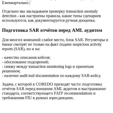
Ежеквартально |
Отдельно мы закладываем проверку transaction anomaly
detection - как настроены правила, какие типы сценариев
используются, как документируется ручная дооценка.
Подготовка SAR отчётов перед AML аудитом
Для многих компаний слабое место, блок SAR. Регуляторы и
банки смотрят не только на факт подачи suspicious activity
reports (SAR), но и на:
- качество описания кейсов;
- обоснование подозрений;
- связку между transaction monitoring logs и принятым
решением;
- наличие audit trail documentation по каждому SAR-кейсу.
Задача, с которой к COREDO приходят часто: подготовка
отчётов SAR перед внешним AML аудитом и выстраивание
стандарта, соответствующего FATF recommendations и
требованиям FIU в разных юрисдикциях.