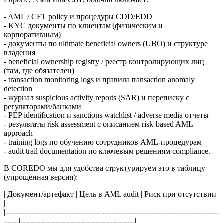
- AML / CFT policy и процедуры CDD/EDD
- KYC документы по клиентам (физическим и
корпоративным)
- документы по ultimate beneficial owners (UBO) и структуре
владения
- beneficial ownership registry / реестр контролирующих лиц
(там, где обязателен)
- transaction monitoring logs и правила transaction anomaly
detection
- журнал suspicious activity reports (SAR) и переписку с
регуляторами/банками
- PEP identification и sanctions watchlist / adverse media отчеты
- результаты risk assessment с описанием risk-based AML
approach
- training logs по обучению сотрудников AML-процедурам
- audit trail documentation по ключевым решениям compliance.
В COREDO мы для удобства структурируем это в таблицу
(упрощенная версия):
| Документ/артефакт | Цель в AML audit | Риск при отсутствии
|
|--------------------------------------|-----------------------------------------------
------|----------------------------------------------|