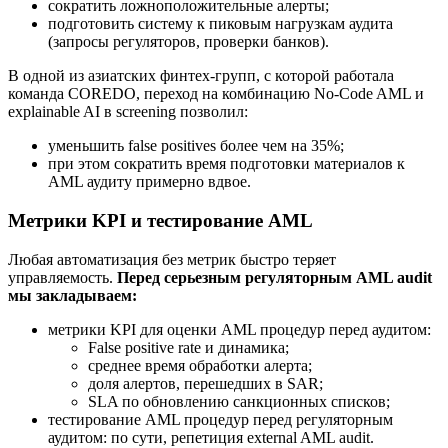
сократить ложноположительные алерты;
подготовить систему к пиковым нагрузкам аудита
(запросы регуляторов, проверки банков).
В одной из азиатских финтех-групп, с которой работала
команда COREDO, переход на комбинацию No-Code AML и
explainable AI в screening позволил:
уменьшить false positives более чем на 35%;
при этом сократить время подготовки материалов к
AML аудиту примерно вдвое.
Метрики KPI и тестирование AML
Любая автоматизация без метрик быстро теряет
управляемость.
Перед серьезным регуляторным AML audit
мы закладываем:
метрики KPI для оценки AML процедур перед аудитом:
False positive rate и динамика;
среднее время обработки алерта;
доля алертов, перешедших в SAR;
SLA по обновлению санкционных списков;
тестирование AML процедур перед регуляторным
аудитом: по сути, репетиция external AML audit.