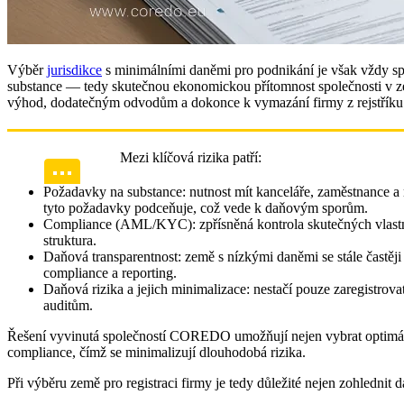
Výběr
jurisdikce
s minimálními daněmi pro podnikání je však vždy s
substance — tedy skutečnou ekonomickou přítomnost společnosti v ze
výhod, dodatečným odvodům a dokonce k vymazání firmy z rejstříku
Mezi klíčová rizika patří:
Požadavky na substance: nutnost mít kanceláře, zaměstnance
tyto požadavky podceňuje, což vede k daňovým sporům.
Compliance (AML/KYC): zpřísněná kontrola skutečných vlastní
struktura.
Daňová transparentnost: země s nízkými daněmi se stále častě
compliance a reporting.
Daňová rizika a jejich minimalizace: nestačí pouze zaregistrov
auditům.
Řešení vyvinutá společností COREDO umožňují nejen vybrat optimální 
compliance, čímž se minimalizují dlouhodobá rizika.
Při výběru země pro registraci firmy je tedy důležité nejen zohledni