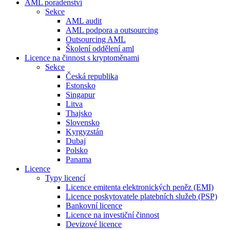
AML poradenství
Sekce
AML audit
AML podpora a outsourcing
Outsourcing AML
Školení oddělení aml
Licence na činnost s kryptoměnami
Sekce
Česká republika
Estonsko
Singapur
Litva
Thajsko
Slovensko
Kyrgyzstán
Dubaj
Polsko
Panama
Licence
Typy licencí
Licence emitenta elektronických peněz (EMI)
Licence poskytovatele platebních služeb (PSP)
Bankovní licence
Licence na investiční činnost
Devizové licence