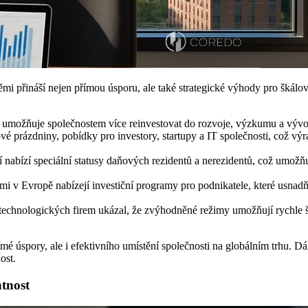
 přináší nejen přímou úsporu, ale také strategické výhody pro škálov
y umožňuje společnostem více reinvestovat do rozvoje, výzkumu a vývo
 prázdniny, pobídky pro investory, startupy a IT společnosti, což výr
í nabízí speciální statusy daňových rezidentů a nerezidentů, což umožň
i v Evropě nabízejí investiční programy pro podnikatele, které usnadň
hnologických firem ukázal, že zvýhodněné režimy umožňují rychle š
mé úspory, ale i efektivního umístění společnosti na globálním trhu. D
ost.
tnost