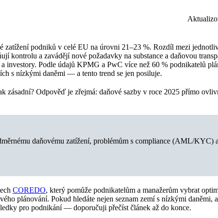
Aktualiz
 zatížení podniků v celé EU na úrovni 21–23 %. Rozdíl mezi jednotl
ňují kontrolu a zavádějí nové požadavky na substance a daňovou transpa
ti a investory. Podle údajů KPMG a PwC více než 60 % podnikatelů plá
ch s nízkými daněmi — a tento trend se jen posiluje.
tak zásadní? Odpověď je zřejmá: daňové sazby v roce 2025 přímo ovlivň
nadměrnému daňovému zatížení, problémům s compliance (AML/KYC) a
tech
COREDO
, který pomůže podnikatelům a manažerům vybrat optimál
ňového plánování. Pokud hledáte nejen seznam zemí s nízkými daněmi, a
ledky pro podnikání — doporučuji přečíst článek až do konce.