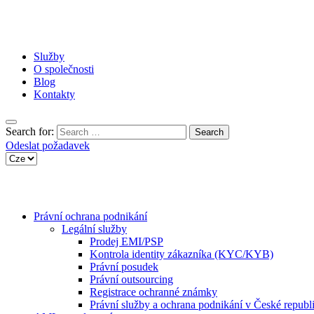
Služby
O společnosti
Blog
Kontakty
Search for:
Odeslat požadavek
Právní ochrana podnikání
Legální služby
Prodej EMI/PSP
Kontrola identity zákazníka (KYC/KYB)
Právní posudek
Právní outsourcing
Registrace ochranné známky
Právní služby a ochrana podnikání v České republ