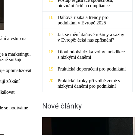
Postup registrace společnosti,
otevírání účtů a compliance
Daňová rizika a trendy pro
podnikání v Evropě 2025
Jak se mění daňové režimy a sazby
ání a vstup na
v Evropě: čeká nás zpřísnění?
Dlouhodobá rizika volby jurisdikce
je a marketingu.
s nízkými daněmi
azně snižuje
Praktická doporučení pro podnikání
uje optimalizovat
Praktické kroky při volbě země s
ují získání
nízkými daněmi pro podnikání
kálovat
Nové články
ále se podíváme