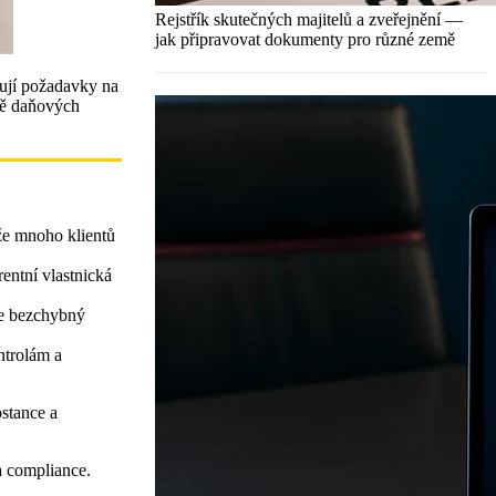
Rejstřík skutečných majitelů a zveřejnění —
jak připravovat dokumenty pro různé země
ují požadavky na
tě daňových
že mnoho klientů
ntní vlastnická
je bezchybný
ntrolám a
bstance a
a compliance.