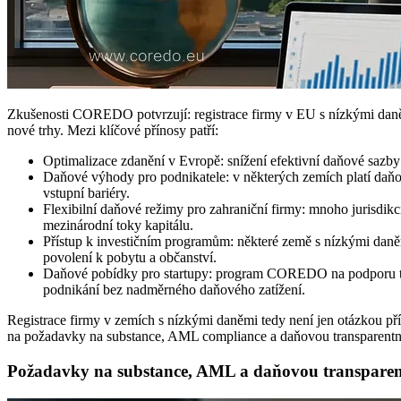
Zkušenosti COREDO potvrzují: registrace firmy v EU s nízkými daněmi
nové trhy. Mezi klíčové přínosy patří:
Optimalizace zdanění v Evropě: snížení efektivní daňové sazb
Daňové výhody pro podnikatele: v některých zemích platí daňové
vstupní bariéry.
Flexibilní daňové režimy pro zahraniční firmy: mnoho jurisdikc
mezinárodní toky kapitálu.
Přístup k investičním programům: některé země s nízkými daněm
povolení k pobytu a občanství.
Daňové pobídky pro startupy: program COREDO na podporu tec
podnikání bez nadměrného daňového zatížení.
Registrace firmy v zemích s nízkými daněmi tedy není jen otázkou pří
na požadavky na substance, AML compliance a daňovou transparentn
Požadavky na substance, AML a daňovou transparen