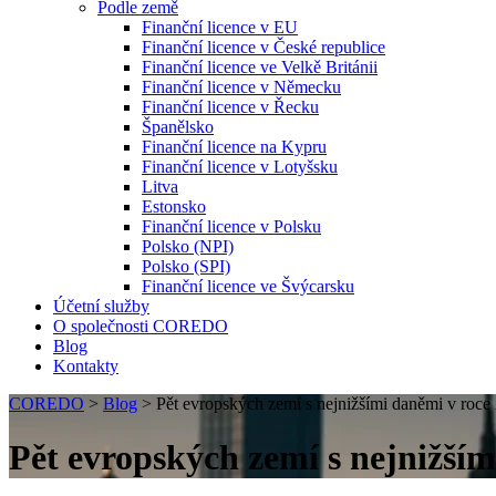
Podle země
Finanční licence v EU
Finanční licence v České republice
Finanční licence ve Velkě Británii
Finanční licence v Německu
Finanční licence v Řecku
Španělsko
Finanční licence na Kypru
Finanční licence v Lotyšsku
Litva
Estonsko
Finanční licence v Polsku
Polsko (NPI)
Polsko (SPI)
Finanční licence ve Švýcarsku
Účetní služby
O společnosti COREDO
Blog
Kontakty
COREDO
>
Blog
>
Pět evropských zemí s nejnižšími daněmi v roce
Pět evropských zemí s nejnižším