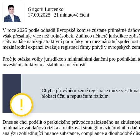
Grigorii Lutcenko
17.09.2025
|
21
minutové čtení
V roce 2025 podle odhadů Evropské komise zůstane průměrné daňové
však přesahuje více než trojnásobek. Zatímco některé jurisdikce zpřís
státy nadále nabízejí atraktivní podmínky pro mezinárodní společnos
mezinárodní expanzi zvažuje registraci firmy právě v evropských zemí
Proč je otázka volby jurisdikce s minimálními daněmi pro podnikání 
investiční atraktivitu a stabilitu společností.
Chyba při výběru země registrace může vést k 
blokaci účtů a reputačním rizikům.
Dnes se chci podělit o praktického průvodce založeného na zkušenos
minimalizovat daňová rizika a realizovat strategii mezinárodního da
analýzu zohledňující nuance substance, compliance a dlouhodobé důs