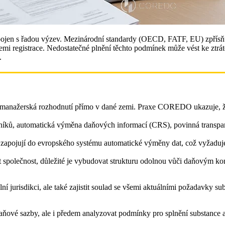
pojen s řadou výzev. Mezinárodní standardy (OECD, FATF, EU) zpřísň
mi registrace. Nedostatečné plnění těchto podmínek může vést ke ztrá
.
 a manažerská rozhodnutí přímo v dané zemi. Praxe COREDO ukazuje, 
ků, automatická výměna daňových informací (CRS), povinná transpare
ji zapojují do evropského systému automatické výměny dat, což vyžadu
at společnost, důležité je vybudovat strukturu odolnou vůči daňovým ko
jurisdikci, ale také zajistit soulad se všemi aktuálními požadavky su
t daňové sazby, ale i předem analyzovat podmínky pro splnění substance 