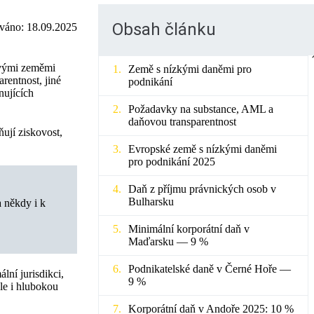
Obsah článku
ováno:
18.09.2025
ivými zeměmi
Země s nízkými daněmi pro
rentnost, jiné
podnikání
nujících
Požadavky na substance, AML a
daňovou transparentnost
ují ziskovost,
Evropské země s nízkými daněmi
pro podnikání 2025
Daň z příjmu právnických osob v
Bulharsku
 někdy i k
Minimální korporátní daň v
Maďarsku — 9 %
Podnikatelské daně v Černé Hoře —
ní jurisdikci,
9 %
le i hlubokou
Korporátní daň v Andoře 2025: 10 %