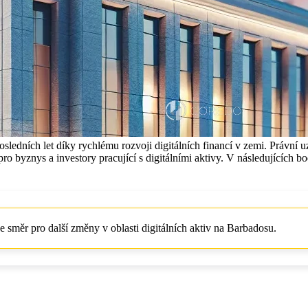
sledních let díky rychlému rozvoji digitálních financí v zemi. Právní
pro byznys a investory pracující s digitálními aktivy. V následujících b
e směr pro další změny v oblasti digitálních aktiv na Barbadosu.