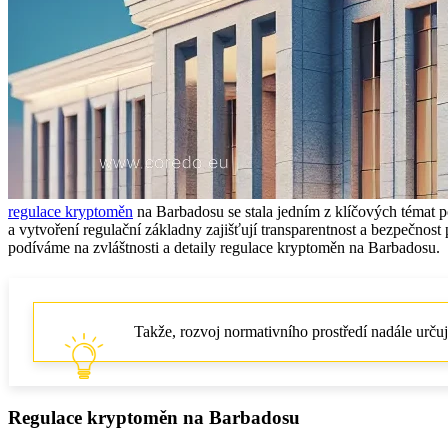
regulace kryptoměn
na Barbadosu se stala jedním z klíčových témat po
a vytvoření regulační základny zajišťují transparentnost a bezpečnost 
podíváme na zvláštnosti a detaily regulace kryptoměn na Barbadosu.
Takže, rozvoj normativního prostředí nadále určuj
Regulace kryptoměn na Barbadosu