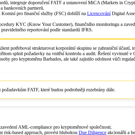
ardů, integruje doporučení FATF a ustanovení MiCA (Markets in Crypt
 a bankovních partnerů.
s Komisí pro finanční služby (FSC) dohlíží na
Licencování
Digital Asse
 procedury KYC (Know Your Customer), finančního monitoringu a zave
 pravidelného reportování podle standardů IFRS.
ent potřeboval strukturovat korporátní skupinu se zahraniční účastí, i
 a přitom splnit požadavky na vnitřní kontrolu a audit. Řešení vyvinut
osoby pro kryptoměnu Barbados, ale také zajistilo odolnost vůči regul
t i požadavkům FATF, které budou podrobněji rozebrány dále.
 zavedení AML-compliance pro kryptoměnové společnosti.
at risk-based approach, provést hlubokou
Due Diligence
akcionářů a be