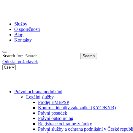
Služby
O společnosti
Blog
Kontakty
Search for:
Odeslat požadavek
Právní ochrana podnikání
Legální služby
Prodej EMI/PSP
Kontrola identity zákazníka (KYC/KYB)
Právní posudek
Právní outsourcing
Registrace ochranné známky
Právní služby a ochrana podnikání v České republ