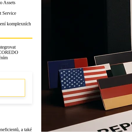
o Assets
t Service
dení komplexních
ntegrovat
é v COREDO
ačním
neficientů, a také