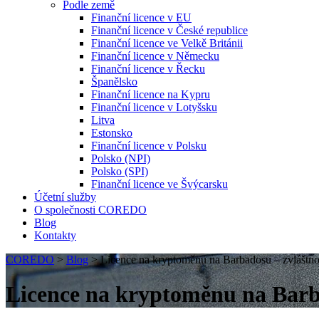
Podle země
Finanční licence v EU
Finanční licence v České republice
Finanční licence ve Velkě Británii
Finanční licence v Německu
Finanční licence v Řecku
Španělsko
Finanční licence na Kypru
Finanční licence v Lotyšsku
Litva
Estonsko
Finanční licence v Polsku
Polsko (NPI)
Polsko (SPI)
Finanční licence ve Švýcarsku
Účetní služby
O společnosti COREDO
Blog
Kontakty
COREDO
>
Blog
>
Licence na kryptoměnu na Barbadosu – zvláštnos
Licence na kryptoměnu na Barba