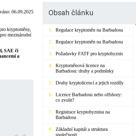
Obsah článku
ováno:
06.09.2025
y pro kryptoměny,
Regulace kryptoměn na Barbadosu
ů pro mezinárodní
Regulace kryptoměn na Barbadosu
l, SAE či
Požadavky FATF pro kryptobyznis
nuancemi a
Kryptoměnová licence na
Barbadosu: druhy a podmínky
Druhy kryptolicencí a jejich rozdíly
Licence Barbadosu nebo offshory:
co zvolit?
Registrace kryptobyznisu na
Barbadosu
Základní kapitál a struktura
společnosti